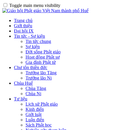
Toggle main menu visibility
Trang chủ
Giới thiệu
Đại hội IX
Tin tức - Sự kiện
Tin tức chung
Sự kiện
Đời sống Phật giáo
Hoạt động Phật sự
Gia đình Phật tử
Chư tôn thiền đức
Trưởng lão Tăng
Trưởng lão Ni
Chùa Huế
Chùa Tăng
Chùa Ni
Tư liệu
Lịch sử Phật giáo
Kinh điển
Giới luật
Luận điển
Sách Phật học