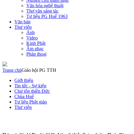
Nghiên cứu tham luận
Văn hóa nghệ thuật
Thơ văn sáng tác
Tư liệu PG Huế 1963
Văn bản
Thư viện
Ảnh
Video
Kinh Phật
Âm nhạc
Pháp thoại
Trang chủ
Giáo hội PG TTH
Giới thiệu
Tin tức - Sự kiện
Chư tôn thiền Đức
Chùa Huế
Tư liệu Phật giáo
Thư viện