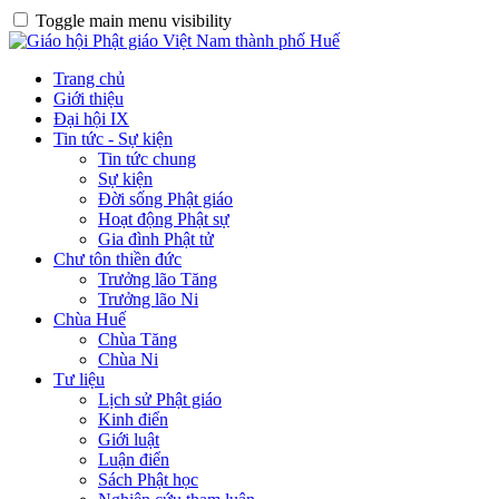
Toggle main menu visibility
Trang chủ
Giới thiệu
Đại hội IX
Tin tức - Sự kiện
Tin tức chung
Sự kiện
Đời sống Phật giáo
Hoạt động Phật sự
Gia đình Phật tử
Chư tôn thiền đức
Trưởng lão Tăng
Trưởng lão Ni
Chùa Huế
Chùa Tăng
Chùa Ni
Tư liệu
Lịch sử Phật giáo
Kinh điển
Giới luật
Luận điển
Sách Phật học