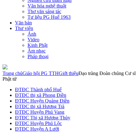
Nghiên cứu tham luận
Văn hóa nghệ thuật
Thơ văn sáng tác
Tư liệu PG Huế 1963
Văn bản
Thư viện
Ảnh
Video
Kinh Phật
Âm nhạc
Pháp thoại
Trang chủ
Giáo hội PG TTH
Giới thiệu
Đạo tràng Đoàn chúng Cư sĩ
Phật tử
ĐTĐC Thành phố Huế
ĐTĐC thị xã Phong Điền
ĐTĐC Huyện Quảng Điền
ĐTĐC thị xã Hương Trà
ĐTĐC Huyện Phú Vang
ĐTĐC Thị xã Hương Thủy
ĐTĐC Huyện Phú Lộc
ĐTĐC Huyện A Lưới