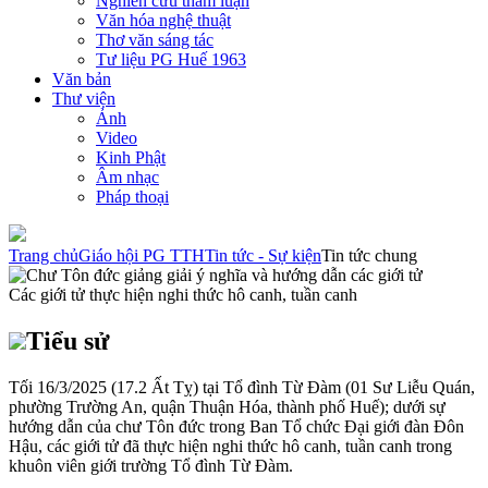
Nghiên cứu tham luận
Văn hóa nghệ thuật
Thơ văn sáng tác
Tư liệu PG Huế 1963
Văn bản
Thư viện
Ảnh
Video
Kinh Phật
Âm nhạc
Pháp thoại
Trang chủ
Giáo hội PG TTH
Tin tức - Sự kiện
Tin tức chung
Các giới tử thực hiện nghi thức hô canh, tuần canh
Tiểu sử
Tối 16/3/2025 (17.2 Ất Tỵ) tại Tổ đình Từ Đàm (01 Sư Liễu Quán,
phường Trường An, quận Thuận Hóa, thành phố Huế); dưới sự
hướng dẫn của chư Tôn đức trong Ban Tổ chức Đại giới đàn Đôn
Hậu, các giới tử đã thực hiện nghi thức hô canh, tuần canh trong
khuôn viên giới trường Tổ đình Từ Đàm.