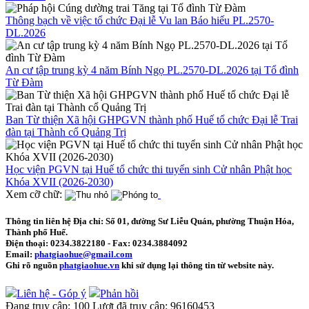
Thông bạch về việc tổ chức Đại lễ Vu lan Báo hiếu PL.2570-
DL.2026
An cư tập trung kỳ 4 năm Bính Ngọ PL.2570-DL.2026 tại Tổ đình
Từ Đàm
Ban Từ thiện Xã hội GHPGVN thành phố Huế tổ chức Đại lễ Trai
đàn tại Thành cổ Quảng Trị
Học viện PGVN tại Huế tổ chức thi tuyển sinh Cử nhân Phật học
Khóa XVII (2026-2030)
Xem cỡ chữ:
Thông tin liên hệ
Địa chỉ: Số 01, đường Sư Liễu Quán, phường Thuận Hóa,
Thành phố Huế.
Điện thoại:
0234.3822180
- Fax:
0234.3884092
Email:
phatgiaohue@gmail.com
Ghi rõ nguồn
phatgiaohue.vn
khi sử dụng lại thông tin từ website này.
Liên hệ - Góp ý
Phản hồi
Đang truy cập:
100
Lượt đã truy cập:
96160453