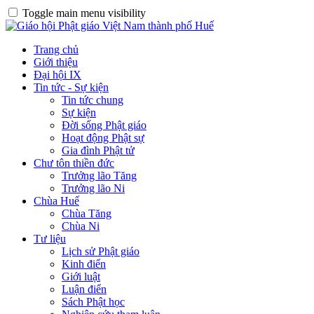
Toggle main menu visibility
Trang chủ
Giới thiệu
Đại hội IX
Tin tức - Sự kiện
Tin tức chung
Sự kiện
Đời sống Phật giáo
Hoạt động Phật sự
Gia đình Phật tử
Chư tôn thiền đức
Trưởng lão Tăng
Trưởng lão Ni
Chùa Huế
Chùa Tăng
Chùa Ni
Tư liệu
Lịch sử Phật giáo
Kinh điển
Giới luật
Luận điển
Sách Phật học