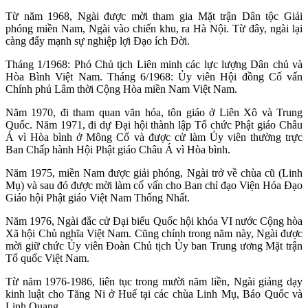
Từ năm 1968, Ngài được mời tham gia Mặt trận Dân tộc Giải
phóng miền Nam, Ngài vào chiến khu, ra Hà Nội. Từ đây, ngài lại
càng đẩy mạnh sự nghiệp lợi Đạo ích Đời.
Tháng 1/1968: Phó Chủ tịch Liên minh các lực lượng Dân chủ và
Hòa Bình Việt Nam. Tháng 6/1968: Ủy viên Hội đồng Cố vấn
Chính phủ Lâm thời Cộng Hòa miền Nam Việt Nam.
Năm 1970, đi tham quan văn hóa, tôn giáo ở Liên Xô và Trung
Quốc. Năm 1971, đi dự Đại hội thành lập Tổ chức Phật giáo Châu
Á vì Hòa bình ở Mông Cổ và được cử làm Ủy viên thường trực
Ban Chấp hành Hội Phật giáo Châu Á vì Hòa bình.
Năm 1975, miền Nam được giải phóng, Ngài trở về chùa cũ (Linh
Mụ) và sau đó được mời làm cố vấn cho Ban chỉ đạo Viện Hóa Đạo
Giáo hội Phật giáo Việt Nam Thống Nhất.
Năm 1976, Ngài đắc cử Đại biểu Quốc hội khóa VI nước Cộng hòa
Xã hội Chủ nghĩa Việt Nam. Cũng chính trong năm này, Ngài được
mời giữ chức Ủy viên Đoàn Chủ tịch Ủy ban Trung ương Mặt trận
Tổ quốc Việt Nam.
Từ năm 1976-1986, liên tục trong mười năm liền, Ngài giảng dạy
kinh luật cho Tăng Ni ở Huế tại các chùa Linh Mụ, Báo Quốc và
Linh Quang.