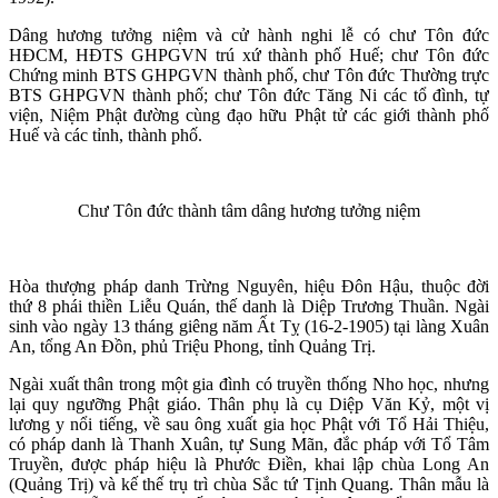
Dâng hương tưởng niệm và cử hành nghi lễ có chư Tôn đức
HĐCM, HĐTS GHPGVN trú xứ thành phố Huế; chư Tôn đức
Chứng minh BTS GHPGVN thành phố, chư Tôn đức Thường trực
BTS GHPGVN thành phố; chư Tôn đức Tăng Ni các tổ đình, tự
viện, Niệm Phật đường cùng đạo hữu Phật tử các giới thành phố
Huế và các tỉnh, thành phố.
Chư Tôn đức thành tâm dâng hương tưởng niệm
Hòa thượng pháp danh Trừng Nguyên, hiệu Đôn Hậu, thuộc đời
thứ 8 phái thiền Liễu Quán, thế danh là Diệp Trương Thuần. Ngài
sinh vào ngày 13 tháng giêng năm Ất Tỵ (16-2-1905) tại làng Xuân
An, tổng An Đồn, phủ Triệu Phong, tỉnh Quảng Trị.
Ngài xuất thân trong một gia đình có truyền thống Nho học, nhưng
lại quy ngưỡng Phật giáo. Thân phụ là cụ Diệp Văn Kỷ, một vị
lương y nổi tiếng, về sau ông xuất gia học Phật với Tổ Hải Thiệu,
có pháp danh là Thanh Xuân, tự Sung Mãn, đắc pháp với Tổ Tâm
Truyền, được pháp hiệu là Phước Điền, khai lập chùa Long An
(Quảng Trị) và kế thế trụ trì chùa Sắc tứ Tịnh Quang. Thân mẫu là