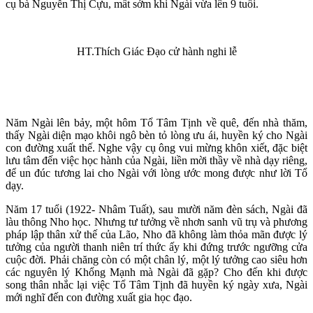
cụ bà Nguyễn Thị Cựu, mất sớm khi Ngài vừa lên 9 tuổi.
HT.Thích Giác Đạo cử hành nghi lễ
Năm Ngài lên bảy, một hôm Tổ Tâm Tịnh về quê, đến nhà thăm,
thấy Ngài diện mạo khôi ngô bèn tỏ lòng ưu ái, huyền ký cho Ngài
con đường xuất thế. Nghe vậy cụ ông vui mừng khôn xiết, đặc biệt
lưu tâm đến việc học hành của Ngài, liền mời thầy về nhà dạy riêng,
để un đúc tương lai cho Ngài với lòng ước mong được như lời Tổ
dạy.
Năm 17 tuổi (1922- Nhâm Tuất), sau mười năm đèn sách, Ngài đã
làu thông Nho học. Nhưng tư tưởng về nhơn sanh vũ trụ và phương
pháp lập thân xử thế của Lão, Nho đã không làm thỏa mãn được lý
tưởng của người thanh niên trí thức ấy khi đứng trước ngưỡng cửa
cuộc đời. Phải chăng còn có một chân lý, một lý tưởng cao siêu hơn
các nguyên lý Khổng Mạnh mà Ngài đã gặp? Cho đến khi được
song thân nhắc lại việc Tổ Tâm Tịnh đã huyền ký ngày xưa, Ngài
mới nghĩ đến con đường xuất gia học đạo.