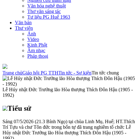
Nghiên cứu tham luận
Văn hóa nghệ thuật
Thơ văn sáng tác
Tư liệu PG Huế 1963
Văn bản
Thư viện
Ảnh
Video
Kinh Phật
Âm nhạc
Pháp thoại
Trang chủ
Giáo hội PG TTH
Tin tức - Sự kiện
Tin tức chung
Lễ Húy nhật Đức Trưởng lão Hòa thượng Thích Đôn Hậu (1905 -
1992)
Tiểu sử
Sáng 07/5/2026 (21.3 Bính Ngọ) tại chùa Linh Mụ, Huế; HT.Thích
Trí Tựu và chư Tôn đức trong bổn tự đã trang nghiêm tổ chức Lễ
Húy nhật Đức Trưởng lão Hòa thượng Thích Đôn Hậu (1905 -
1992).