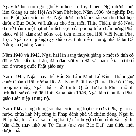
Ngay từ lúc còn ngồi ghế Đại học tại Tây Thiên, Ngài được mời
làm Giảng sư của Hội An Nam Phật học. Năm 1936, tốt nghiệp Đại
học Phật giáo, với tuổi 32, Ngài được mời làm Giáo sư cho Phật học
đường Báo Quốc và Luật sư cho Sơn môn Thừa Thiên, từ đó Ngài
đã trở thành một hạt nhân tích cực của phong trào chấn hưng Phật
giáo, và là giảng sư nòng cốt, tiền phong của Hội Việt Nam Phật
Học. Ngài đã đi giảng dạy khắp các tỉnh miền Trung, nhất là tại Đà
Nẵng và Quảng Nam.
Năm 1940 và 1942, Ngài hai lần sang thuyết giảng ở một số tỉnh có
đông Việt kiều tại Lào, đàm đạo với vua Sãi và tham lễ tại một số
nơi ở vương quốc Phật giáo này.
Năm 1945, Ngài thay thế Bác Sĩ Tâm Minh-Lê Đình Thám giữ
chức Chánh Hội trưởng Hội An Nam Phật Học (Thừa Thiên). Cũng
trong năm này, Ngài nhận chức trụ trì Quốc Tự Linh Mụ – một di
tích lịch sử của cố đô Huế. Sang năm 1946, Ngài làm Chủ tịch Phật
giáo Liên hiệp Trung bộ.
Năm 1947, cùng chung số phận với hàng loạt các cơ sở Phật giáo cả
nước, chùa linh Mụ cũng bị Pháp đánh phá và chiếm đóng. Ngài bị
Pháp bắt, tra tấn và sau cùng bắt tự đào huyệt chôn mình và suýt bị
bắn chết, may nhờ bà Từ Cung (mẹ vua Bảo Đại) can thiệp mới
được thả.