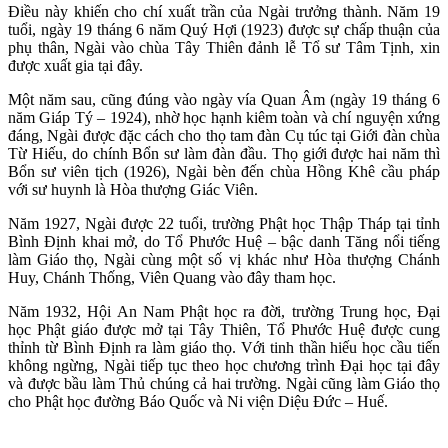
Điều này khiến cho chí xuất trần của Ngài trưởng thành. Năm 19
tuổi, ngày 19 tháng 6 năm Quý Hợi (1923) được sự chấp thuận của
phụ thân, Ngài vào chùa Tây Thiên đảnh lễ Tổ sư Tâm Tịnh, xin
được xuất gia tại đây.
Một năm sau, cũng đúng vào ngày vía Quan Âm (ngày 19 tháng 6
năm Giáp Tý – 1924), nhờ học hạnh kiêm toàn và chí nguyện xứng
đáng, Ngài được đặc cách cho thọ tam đàn Cụ túc tại Giới đàn chùa
Từ Hiếu, do chính Bổn sư làm đàn đầu. Thọ giới được hai năm thì
Bổn sư viên tịch (1926), Ngài bèn đến chùa Hồng Khê cầu pháp
với sư huynh là Hòa thượng Giác Viên.
Năm 1927, Ngài được 22 tuổi, trường Phật học Thập Tháp tại tỉnh
Bình Định khai mở, do Tổ Phước Huệ – bậc danh Tăng nổi tiếng
làm Giáo thọ, Ngài cùng một số vị khác như Hòa thượng Chánh
Huy, Chánh Thống, Viên Quang vào đây tham học.
Năm 1932, Hội An Nam Phật học ra đời, trường Trung học, Đại
học Phật giáo được mở tại Tây Thiên, Tổ Phước Huệ được cung
thỉnh từ Bình Định ra làm giáo thọ. Với tinh thần hiếu học cầu tiến
không ngừng, Ngài tiếp tục theo học chương trình Đại học tại đây
và được bầu làm Thủ chúng cả hai trường. Ngài cũng làm Giáo thọ
cho Phật học đường Báo Quốc và Ni viện Diệu Đức – Huế.