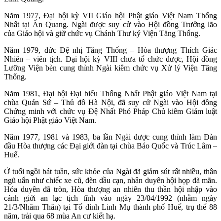
Năm 1977, Đại hội kỳ VII Giáo hội Phật giáo Việt Nam Thống
Nhất tại Ấn Quang. Ngài được suy cử vào Hội đồng Trưởng lão
của Giáo hội và giữ chức vụ Chánh Thư ký Viện Tăng Thống.
Năm 1979, đức Đệ nhị Tăng Thống – Hòa thượng Thích Giác
Nhiên – viên tịch. Đại hội kỳ VIII chưa tổ chức được, Hội đồng
Lưỡng Viện bèn cung thỉnh Ngài kiêm chức vụ Xử lý Viện Tăng
Thống.
Năm 1981, Đại hội Đại biểu Thống Nhất Phật giáo Việt Nam tại
chùa Quán Sứ – Thủ đô Hà Nội, đã suy cử Ngài vào Hội đồng
Chứng minh với chức vụ Đệ Nhất Phó Pháp Chủ kiêm Giám luật
Giáo hội Phật giáo Việt Nam.
Năm 1977, 1981 và 1983, ba lần Ngài được cung thỉnh làm Đàn
đầu Hòa thượng các Đại giới đàn tại chùa Báo Quốc và Trúc Lâm –
Huế.
Ở tuổi ngồi bát tuần, sức khỏe của Ngài đã giảm sút rất nhiều, thân
ngũ uẩn như chiếc xe cũ, đèn dầu cạn, nhân duyên hội họp đã mãn.
Hóa duyên đã tròn, Hòa thượng an nhiên thu thần hội nhập vào
cảnh giới an lạc tịch tĩnh vào ngày 23/04/1992 (nhằm ngày
21/3/Nhâm Thân) tại Tổ đình Linh Mụ thành phố Huế, trụ thế 88
năm, trải qua 68 mùa An cư kiết hạ.