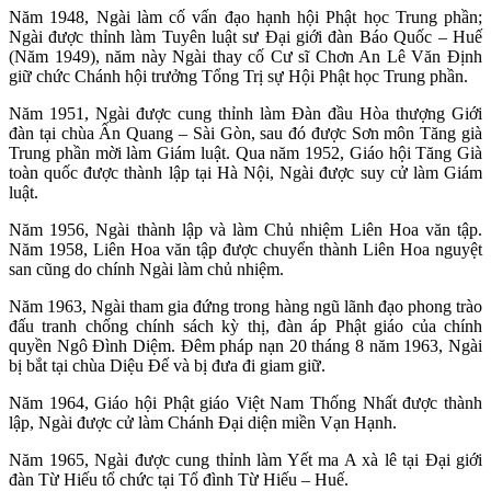
Năm 1948, Ngài làm cố vấn đạo hạnh hội Phật học Trung phần;
Ngài được thỉnh làm Tuyên luật sư Đại giới đàn Báo Quốc – Huế
(Năm 1949), năm này Ngài thay cố Cư sĩ Chơn An Lê Văn Định
giữ chức Chánh hội trưởng Tổng Trị sự Hội Phật học Trung phần.
Năm 1951, Ngài được cung thỉnh làm Đàn đầu Hòa thượng Giới
đàn tại chùa Ấn Quang – Sài Gòn, sau đó được Sơn môn Tăng già
Trung phần mời làm Giám luật. Qua năm 1952, Giáo hội Tăng Già
toàn quốc được thành lập tại Hà Nội, Ngài được suy cử làm Giám
luật.
Năm 1956, Ngài thành lập và làm Chủ nhiệm Liên Hoa văn tập.
Năm 1958, Liên Hoa văn tập được chuyển thành Liên Hoa nguyệt
san cũng do chính Ngài làm chủ nhiệm.
Năm 1963, Ngài tham gia đứng trong hàng ngũ lãnh đạo phong trào
đấu tranh chống chính sách kỳ thị, đàn áp Phật giáo của chính
quyền Ngô Đình Diệm. Đêm pháp nạn 20 tháng 8 năm 1963, Ngài
bị bắt tại chùa Diệu Đế và bị đưa đi giam giữ.
Năm 1964, Giáo hội Phật giáo Việt Nam Thống Nhất được thành
lập, Ngài được cử làm Chánh Đại diện miền Vạn Hạnh.
Năm 1965, Ngài được cung thỉnh làm Yết ma A xà lê tại Đại giới
đàn Từ Hiếu tổ chức tại Tổ đình Từ Hiếu – Huế.