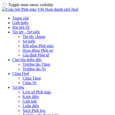
Toggle main menu visibility
Trang chủ
Giới thiệu
Đại hội IX
Tin tức - Sự kiện
Tin tức chung
Sự kiện
Đời sống Phật giáo
Hoạt động Phật sự
Gia đình Phật tử
Chư tôn thiền đức
Trưởng lão Tăng
Trưởng lão Ni
Chùa Huế
Chùa Tăng
Chùa Ni
Tư liệu
Lịch sử Phật giáo
Kinh điển
Giới luật
Luận điển
Sách Phật học