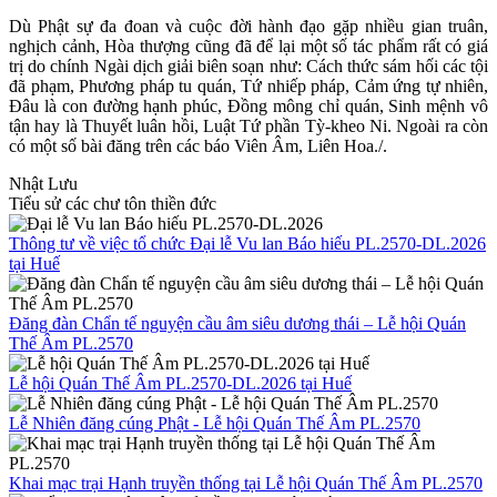
Dù Phật sự đa đoan và cuộc đời hành đạo gặp nhiều gian truân,
nghịch cảnh, Hòa thượng cũng đã để lại một số tác phẩm rất có giá
trị do chính Ngài dịch giải biên soạn như: Cách thức sám hối các tội
đã phạm, Phương pháp tu quán, Tứ nhiếp pháp, Cảm ứng tự nhiên,
Đâu là con đường hạnh phúc, Đồng mông chỉ quán, Sinh mệnh vô
tận hay là Thuyết luân hồi, Luật Tứ phần Tỳ-kheo Ni. Ngoài ra còn
có một số bài đăng trên các báo Viên Âm, Liên Hoa./.
Nhật Lưu
Tiểu sử các chư tôn thiền đức
Thông tư về việc tổ chức Đại lễ Vu lan Báo hiếu PL.2570-DL.2026
tại Huế
Đăng đàn Chẩn tế nguyện cầu âm siêu dương thái – Lễ hội Quán
Thế Âm PL.2570
Lễ hội Quán Thế Âm PL.2570-DL.2026 tại Huế
Lễ Nhiên đăng cúng Phật - Lễ hội Quán Thế Âm PL.2570
Khai mạc trại Hạnh truyền thống tại Lễ hội Quán Thế Âm PL.2570