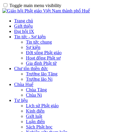
Toggle main menu visibility
Trang chủ
Giới thiệu
Đại hội IX
Tin tức - Sự kiện
Tin tức chung
Sự kiện
Đời sống Phật giáo
Hoạt động Phật sự
Gia đình Phật tử
Chư tôn thiền đức
Trưởng lão Tăng
Trưởng lão Ni
Chùa Huế
Chùa Tăng
Chùa Ni
Tư liệu
Lịch sử Phật giáo
Kinh điển
Giới luật
Luận điển
Sách Phật học