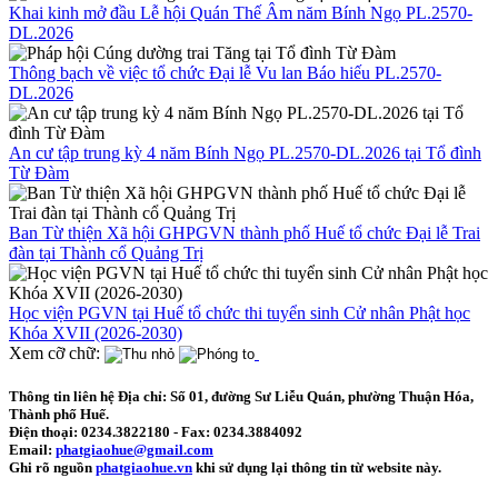
Khai kinh mở đầu Lễ hội Quán Thế Âm năm Bính Ngọ PL.2570-
DL.2026
Thông bạch về việc tổ chức Đại lễ Vu lan Báo hiếu PL.2570-
DL.2026
An cư tập trung kỳ 4 năm Bính Ngọ PL.2570-DL.2026 tại Tổ đình
Từ Đàm
Ban Từ thiện Xã hội GHPGVN thành phố Huế tổ chức Đại lễ Trai
đàn tại Thành cổ Quảng Trị
Học viện PGVN tại Huế tổ chức thi tuyển sinh Cử nhân Phật học
Khóa XVII (2026-2030)
Xem cỡ chữ:
Thông tin liên hệ
Địa chỉ: Số 01, đường Sư Liễu Quán, phường Thuận Hóa,
Thành phố Huế.
Điện thoại:
0234.3822180
- Fax:
0234.3884092
Email:
phatgiaohue@gmail.com
Ghi rõ nguồn
phatgiaohue.vn
khi sử dụng lại thông tin từ website này.