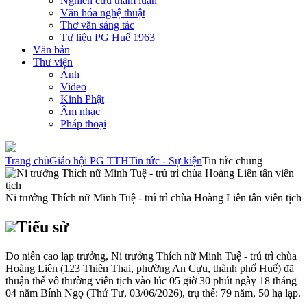
Nghiên cứu tham luận
Văn hóa nghệ thuật
Thơ văn sáng tác
Tư liệu PG Huế 1963
Văn bản
Thư viện
Ảnh
Video
Kinh Phật
Âm nhạc
Pháp thoại
Trang chủ
Giáo hội PG TTH
Tin tức - Sự kiện
Tin tức chung
Ni trưởng Thích nữ Minh Tuệ - trú trì chùa Hoàng Liên tân viên tịch
Tiểu sử
Do niên cao lạp trưởng, Ni trưởng Thích nữ Minh Tuệ - trú trì chùa
Hoàng Liên (123 Thiên Thai, phường An Cựu, thành phố Huế) đã
thuận thế vô thường viên tịch vào lúc 05 giờ 30 phút ngày 18 tháng
04 năm Bính Ngọ (Thứ Tư, 03/06/2026), trụ thế: 79 năm, 50 hạ lạp.