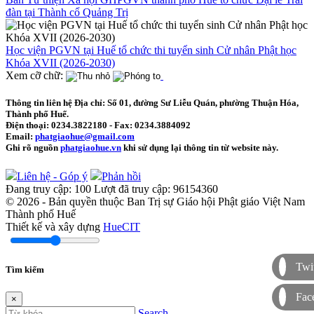
đàn tại Thành cổ Quảng Trị
Học viện PGVN tại Huế tổ chức thi tuyển sinh Cử nhân Phật học
Khóa XVII (2026-2030)
Xem cỡ chữ:
Thông tin liên hệ
Địa chỉ: Số 01, đường Sư Liễu Quán, phường Thuận Hóa,
Thành phố Huế.
Điện thoại:
0234.3822180
- Fax:
0234.3884092
Email:
phatgiaohue@gmail.com
Ghi rõ nguồn
phatgiaohue.vn
khi sử dụng lại thông tin từ website này.
Liên hệ - Góp ý
Phản hồi
Đang truy cập:
100
Lượt đã truy cập:
96154360
© 2026 - Bản quyền thuộc Ban Trị sự Giáo hội Phật giáo Việt Nam
Thành phố Huế
Thiết kế và xây dựng
HueCIT
Twit
Tìm kiếm
Fac
×
Search