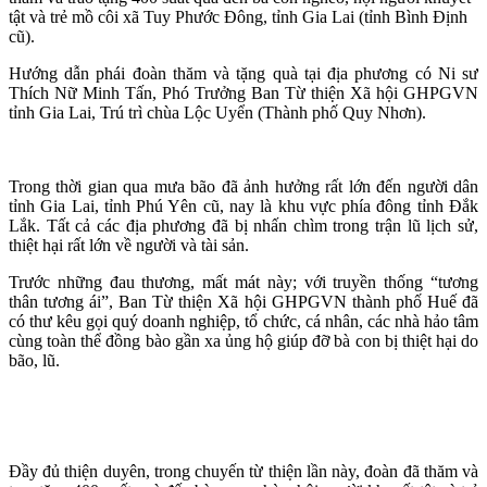
tật và trẻ mồ côi xã Tuy Phước Đông, tỉnh Gia Lai (tỉnh Bình Định
cũ).
Hướng dẫn phái đoàn thăm và tặng quà tại địa phương có Ni sư
Thích Nữ Minh Tấn, Phó Trưởng Ban Từ thiện Xã hội GHPGVN
tỉnh Gia Lai, Trú trì chùa Lộc Uyển (Thành phố Quy Nhơn).
Trong thời gian qua mưa bão đã ảnh hưởng rất lớn đến người dân
tỉnh Gia Lai, tỉnh Phú Yên cũ, nay là khu vực phía đông tỉnh Đắk
Lắk. Tất cả các địa phương đã bị nhấn chìm trong trận lũ lịch sử,
thiệt hại rất lớn về người và tài sản.
Trước những đau thương, mất mát này; với truyền thống “tương
thân tương ái”, Ban Từ thiện Xã hội GHPGVN thành phố Huế đã
có thư kêu gọi quý doanh nghiệp, tổ chức, cá nhân, các nhà hảo tâm
cùng toàn thể đồng bào gần xa ủng hộ giúp đỡ bà con bị thiệt hại do
bão, lũ.
Đầy đủ thiện duyên, trong chuyến từ thiện lần này, đoàn đã thăm và