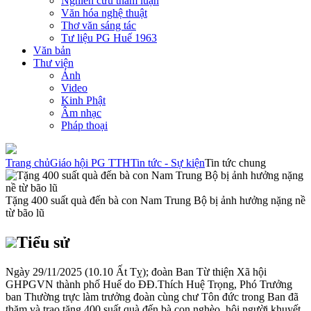
Nghiên cứu tham luận
Văn hóa nghệ thuật
Thơ văn sáng tác
Tư liệu PG Huế 1963
Văn bản
Thư viện
Ảnh
Video
Kinh Phật
Âm nhạc
Pháp thoại
Trang chủ
Giáo hội PG TTH
Tin tức - Sự kiện
Tin tức chung
Tặng 400 suất quà đến bà con Nam Trung Bộ bị ảnh hưởng nặng nề
từ bão lũ
Tiểu sử
Ngày 29/11/2025 (10.10 Ất Tỵ); đoàn Ban Từ thiện Xã hội
GHPGVN thành phố Huế do ĐĐ.Thích Huệ Trọng, Phó Trưởng
ban Thường trực làm trưởng đoàn cùng chư Tôn đức trong Ban đã
thăm và trao tặng 400 suất quà đến bà con nghèo, hội người khuyết