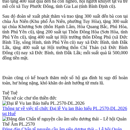
trao tặng 400 suất quà đến bà con nghèo, hội người khuyết tật và trẻ
mồ côi xã Tuy Phước Đông, tỉnh Gia Lai (tỉnh Bình Định cũ).
Sau đó đoàn sẽ xuất phát thăm và trao tặng 300 suất đến bà con tại
chùa Ân Niên (Khu phố Ân Niên, phường Tuy Hòa), tặng 300 suất
tại chùa Khương Sơn (thôn Hạnh Lâm, Hòa Quang Bắc, Phú Hòa,
tỉnh Phú Yên cũ), tặng 200 suất tại Thôn Đông Hòa (Sơn Hòa, tỉnh
Phú Yên cũ), tặng 400 suất tại Hội trường thôn Đồng Phú (xã Đức
Bình Tây, sông Hinh, tỉnh Phú Yên cũ) nay xã Đức Bình, tỉnh Đắk
Lắk, tặng 400 suất tại Hội trường thôn Chí Thán (xã Đức Bình
Đông cũ) nay xã Đức Bình, tỉnh Đắk Lắk; mỗi suất quà là 500,000
đồng tiền mặt.
Đoàn cũng có kế hoạch thăm một số hộ gia đình bị sụp đổ hoàn
toàn, hư hỏng nặng, khó khăn do ảnh hưởng từ mưa lũ.
Tuệ Tuệ
Tiểu sử các chư tôn thiền đức
Thông tư về việc tổ chức Đại lễ Vu lan Báo hiếu PL.2570-DL.2026
tại Huế
Đăng đàn Chẩn tế nguyện cầu âm siêu dương thái – Lễ hội Quán