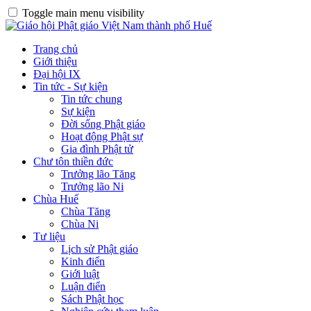
Toggle main menu visibility
Trang chủ
Giới thiệu
Đại hội IX
Tin tức - Sự kiện
Tin tức chung
Sự kiện
Đời sống Phật giáo
Hoạt động Phật sự
Gia đình Phật tử
Chư tôn thiền đức
Trưởng lão Tăng
Trưởng lão Ni
Chùa Huế
Chùa Tăng
Chùa Ni
Tư liệu
Lịch sử Phật giáo
Kinh điển
Giới luật
Luận điển
Sách Phật học