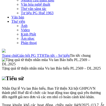
Nghiên cứu tham luận
Văn hóa nghệ thuật
Thơ văn sáng tác
Tư liệu PG Huế 1963
Văn bản
Thư viện
Ảnh
Video
Kinh Phật
Âm nhạc
Pháp thoại
Trang chủ
Giáo hội PG TTH
Tin tức - Sự kiện
Tin tức chung
Tặng quà từ thiện nhân mùa Vu lan Báo hiếu PL.2569 – DL.2025
Tiểu sử
Nhân Đại lễ Vu lan Báo hiếu, Ban Từ thiện Xã hội GHPGVN
thành phố Huế đã tổ chức các hoạt động trao tặng quà yêu thương
đến người già neo đơn và các em nhỏ có hoàn cảnh khó khăn.
Trong khuôn khổ các hoạt động, chiều ngày 04/9/2025 (13.7 Ất