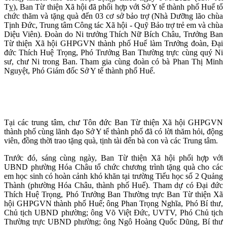
Tỵ), Ban Từ thiện Xã hội đã phối hợp với Sở Y tế thành phố Huế tổ
chức thăm và tặng quà đến 03 cơ sở bảo trợ (Nhà Dưỡng lão chùa
Tịnh Đức, Trung tâm Công tác Xã hội - Quỹ Bảo trợ trẻ em và chùa
Diệu Viên). Đoàn do Ni trưởng Thích Nữ Bích Châu, Trưởng Ban
Từ thiện Xã hội GHPGVN thành phố Huế làm Trưởng đoàn, Đại
đức Thích Huệ Trọng, Phó Trưởng Ban Thường trực cùng quý Ni
sư, chư Ni trong Ban. Tham gia cùng đoàn có bà Phan Thị Minh
Nguyệt, Phó Giám đốc Sở Y tế thành phố Huế.
Tại các trung tâm, chư Tôn đức Ban Từ thiện Xã hội GHPGVN
thành phố cùng lãnh đạo Sở Y tế thành phố đã có lời thăm hỏi, động
viên, đồng thời trao tặng quà, tịnh tài đến bà con và các Trung tâm.
Trước đó, sáng cùng ngày, Ban Từ thiện Xã hội phối hợp với
UBND phường Hóa Châu tổ chức chương trình tặng quà cho các
em học sinh có hoàn cảnh khó khăn tại trường Tiểu học số 2 Quảng
Thành (phường Hóa Châu, thành phố Huế). Tham dự có Đại đức
Thích Huệ Trọng, Phó Trưởng Ban Thường trực Ban Từ thiện Xã
hội GHPGVN thành phố Huế; ông Phan Trọng Nghĩa, Phó Bí thư,
Chủ tịch UBND phường; ông Võ Việt Đức, UVTV, Phó Chủ tịch
Thường trực UBND phường; ông Ngô Hoàng Quốc Dũng, Bí thư