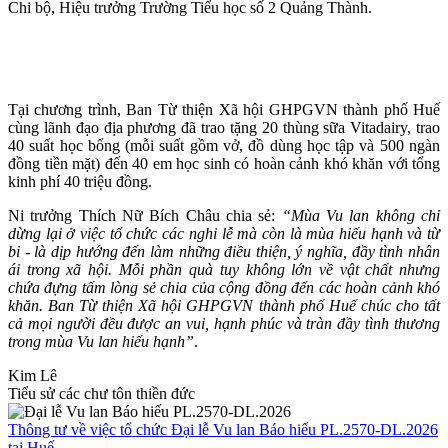
Chi bộ, Hiệu trưởng Trường Tiểu học số 2 Quảng Thành.
Tại chương trình, Ban Từ thiện Xã hội GHPGVN thành phố Huế
cùng lãnh đạo địa phương đã trao tặng 20 thùng sữa Vitadairy, trao
40 suất học bổng (mỗi suất gồm vở, đồ dùng học tập và 500 ngàn
đồng tiền mặt) đến 40 em học sinh có hoàn cảnh khó khăn với tổng
kinh phí 40 triệu đồng.
Ni trưởng Thích Nữ Bích Châu chia sẻ:
“Mùa Vu lan không chỉ
dừng lại ở việc tổ chức các nghi lễ mà còn là mùa hiếu hạnh và từ
bi - là dịp hướng đến làm những điều thiện, ý nghĩa, đầy tình nhân
ái trong xã hội. Mỗi phần quà tuy không lớn về vật chất nhưng
chứa đựng tấm lòng sẻ chia của cộng đồng đến các hoàn cảnh khó
khăn. Ban Từ thiện Xã hội GHPGVN thành phố Huế chúc cho tất
cả mọi người đều được an vui, hạnh phúc và tràn đầy tình thương
trong mùa Vu lan hiếu hạnh”
.
Kim Lê
Tiểu sử các chư tôn thiền đức
Thông tư về việc tổ chức Đại lễ Vu lan Báo hiếu PL.2570-DL.2026
tại Huế