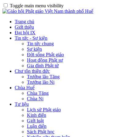
Toggle main menu visibility
Trang chủ
Giới thiệu
Đại hội IX
Tin tức - Sự kiện
Tin tức chung
Sự kiện
Đời sống Phật giáo
Hoạt động Phật sự
Gia đình Phật tử
Chư tôn thiền đức
Trưởng lão Tăng
Trưởng lão Ni
Chùa Huế
Chùa Tăng
Chùa Ni
Tư liệu
Lịch sử Phật giáo
Kinh điển
Giới luật
Luận điển
Sách Phật học