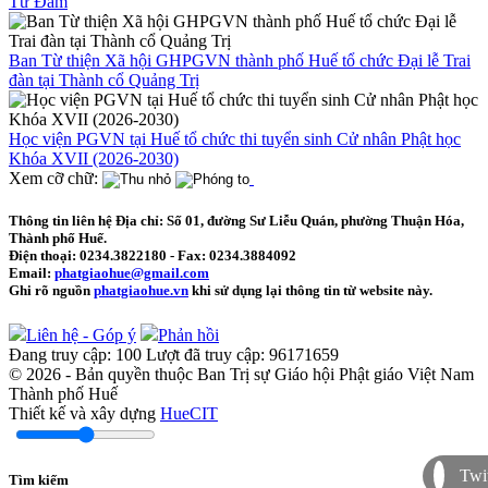
Từ Đàm
Ban Từ thiện Xã hội GHPGVN thành phố Huế tổ chức Đại lễ Trai
đàn tại Thành cổ Quảng Trị
Học viện PGVN tại Huế tổ chức thi tuyển sinh Cử nhân Phật học
Khóa XVII (2026-2030)
Xem cỡ chữ:
Thông tin liên hệ
Địa chỉ: Số 01, đường Sư Liễu Quán, phường Thuận Hóa,
Thành phố Huế.
Điện thoại:
0234.3822180
- Fax:
0234.3884092
Email:
phatgiaohue@gmail.com
Ghi rõ nguồn
phatgiaohue.vn
khi sử dụng lại thông tin từ website này.
Liên hệ - Góp ý
Phản hồi
Đang truy cập:
100
Lượt đã truy cập:
96171659
© 2026 - Bản quyền thuộc Ban Trị sự Giáo hội Phật giáo Việt Nam
Thành phố Huế
Thiết kế và xây dựng
HueCIT
Twit
Tìm kiếm