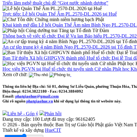
Triển lãm nghệ thuật chủ đề “Giọt nước nhành dương”
Trực tiếp: Lễ hội Quán Thế Âm PL.2570-DL.2026 tại Huế
Khai kinh mở đầu Lễ hội Quán Thế Âm năm Bính Ngọ PL.2570-DL
Thông bạch về việc tổ chức Đại lễ Vu lan Báo hiếu PL.2570-DL.20
An cư tập trung kỳ 4 năm Bính Ngọ PL.2570-DL.2026 tại Tổ đình
Ban Từ thiện Xã hội GHPGVN thành phố Huế tổ chức Đại lễ Trai đà
Học viện PGVN tại Huế tổ chức thi tuyển sinh Cử nhân Phật học K
Xem cỡ chữ:
Thông tin liên hệ
Địa chỉ: Số 01, đường Sư Liễu Quán, phường Thuận Hóa, Th
Điện thoại:
0234.3822180
- Fax:
0234.3884092
Email:
phatgiaohue@gmail.com
Ghi rõ nguồn
phatgiaohue.vn
khi sử dụng lại thông tin từ website này.
Liên hệ - Góp ý
Phản hồi
Đang truy cập:
100
Lượt đã truy cập:
96162405
© 2026 - Bản quyền thuộc Ban Trị sự Giáo hội Phật giáo Việt Nam
Thiết kế và xây dựng
HueCIT