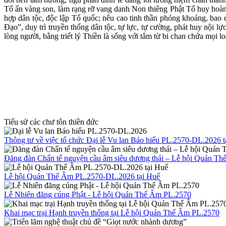
Tổ ấn vàng son, làm rạng rỡ vang danh Non thiêng Phật Tổ huy hoàn
hợp dân tộc, độc lập Tổ quốc; nêu cao tinh thần phóng khoáng, bao d
Đạo”, duy trì truyền thống dân tộc, tự lực, tự cường, phát huy nội l
lòng người, bằng triết lý Thiền là sống với tâm từ bi chan chứa mọi lo
Tiểu sử các chư tôn thiền đức
Thông tư về việc tổ chức Đại lễ Vu lan Báo hiếu PL.2570-DL.2026 t
Đăng đàn Chẩn tế nguyện cầu âm siêu dương thái – Lễ hội Quán T
Lễ hội Quán Thế Âm PL.2570-DL.2026 tại Huế
Lễ Nhiên đăng cúng Phật - Lễ hội Quán Thế Âm PL.2570
Khai mạc trại Hạnh truyền thống tại Lễ hội Quán Thế Âm PL.2570