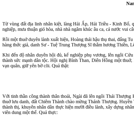
Nam
Từ vùng đất địa linh nhân kiệt, làng Hải Ấp, Hải Triều - Kinh Bố,
nghiệp, mưa thuận gió hòa, nhà nhà ngâm khúc âu ca, cả nước vui câ
Rồi một thuở duyên lành xuất hiện, Hoàng thái hậu thụ thai, đấng T
hàng thức giả, danh Sư - Tuệ Trung Thượng Sĩ thắm hương Thiền, 
Khi đến độ nhân duyên hội đủ, kế nghiệp phụ vương, lên ngôi Cửu ng
thành sức mạnh dân tộc. Hội nghị Bình Than, Diên Hồng một thuở, l
vạn quân, giữ yên bờ cõi. Quả thật:
Với tinh thần công thành thân thoái, Ngài đã lên ngôi Thái Thượn
thuở lưu danh, đất Chiêm Thành chào mừng Thánh Thượng. Huyền Trâ
thành thị, khuyên nhân dân thực hiện mười điều lành, xây dựng nhân 
viên dung một thể. Quả thực: