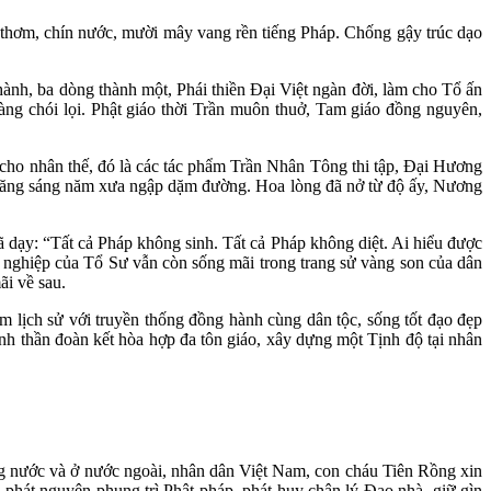
thơm, chín nước, mười mây vang rền tiếng Pháp. Chống gậy trúc dạo
ành, ba dòng thành một, Phái thiền Đại Việt ngàn đời, làm cho Tổ ấn
àng chói lọi. Phật giáo thời Trần muôn thuở, Tam giáo đồng nguyên,
cho nhân thế, đó là các tác phẩm Trần Nhân Tông thi tập, Đại Hương
răng sáng năm xưa ngập dặm đường. Hoa lòng đã nở từ độ ấy, Nương
 dạy: “Tất cả Pháp không sinh. Tất cả Pháp không diệt. Ai hiểu được
o nghiệp của Tổ Sư vẫn còn sống mãi trong trang sử vàng son của dân
ãi về sau.
năm lịch sử với truyền thống đồng hành cùng dân tộc, sống tốt đạo đẹp
nh thần đoàn kết hòa hợp đa tôn giáo, xây dựng một Tịnh độ tại nhân
g nước và ở nước ngoài, nhân dân Việt Nam, con cháu Tiên Rồng xin
 phát nguyện phụng trì Phật pháp, phát huy chân lý Đạo nhà, giữ gìn