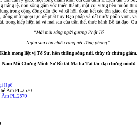
g tráng lệ, non sông gấm vóc thiên thành, một cõi vững bền muôn thuở
ung trong cộng đồng dân tộc và xã hội, đoàn kết các tôn giáo, để cùn
ực, đồng nhờ ngoại lực để phát huy Đạo pháp và đất nước phồn vinh, vă
ài, trong kiếp hiện tại và mai sau của trần thế, thực hành Bồ tát đạo. Qu
“Mãi mãi sáng ngời gương Phật Tổ
Ngàn sau còn chiếu rạng nét Tông phong”.
Kính mong liệt vị Tổ Sư, hồn thiêng sông núi, thùy từ chứng giám
Nam Mô Chứng Minh Sư Bồ tát Ma ha Tát tác đại chứng minh!
ại Huế
hế Âm PL.2570