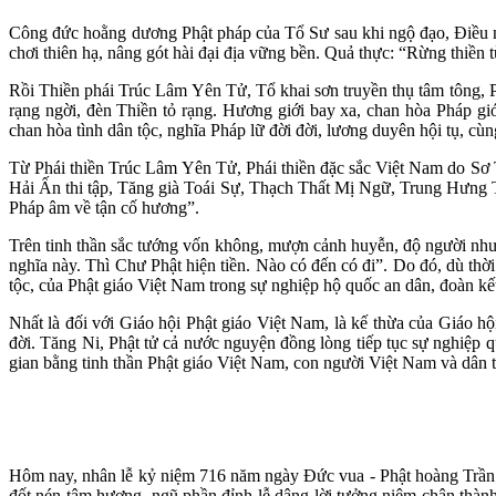
Công đức hoằng dương Phật pháp của Tổ Sư sau khi ngộ đạo, Điều n
chơi thiên hạ, nâng gót hài đại địa vững bền. Quả thực: “Rừng thiền 
Rồi Thiền phái Trúc Lâm Yên Tử, Tổ khai sơn truyền thụ tâm tông, P
rạng ngời, đèn Thiền tỏ rạng. Hương giới bay xa, chan hòa Pháp gi
chan hòa tình dân tộc, nghĩa Pháp lữ đời đời, lương duyên hội tụ, cù
Từ Phái thiền Trúc Lâm Yên Tử, Phái thiền đặc sắc Việt Nam do Sơ
Hải Ấn thi tập, Tăng già Toái Sự, Thạch Thất Mị Ngữ, Trung Hưng
Pháp âm về tận cố hương”.
Trên tinh thần sắc tướng vốn không, mượn cảnh huyễn, độ người như 
nghĩa này. Thì Chư Phật hiện tiền. Nào có đến có đi”. Do đó, dù th
tộc, của Phật giáo Việt Nam trong sự nghiệp hộ quốc an dân, đoàn k
Nhất là đối với Giáo hội Phật giáo Việt Nam, là kế thừa của Giá
đời. Tăng Ni, Phật tử cả nước nguyện đồng lòng tiếp tục sự nghiệp 
gian bằng tinh thần Phật giáo Việt Nam, con người Việt Nam và dân 
Hôm nay, nhân lễ kỷ niệm 716 năm ngày Đức vua - Phật hoàng Trần N
đốt nén tâm hương, ngũ phần đỉnh lễ dâng lời tưởng niệm chân thành