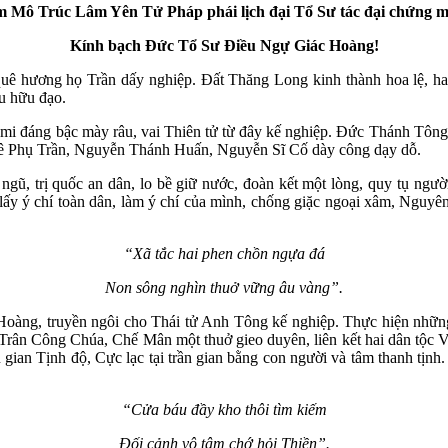
 Mô Trúc Lâm Yên Tử Pháp phái lịch đại Tổ Sư tác đại chứng m
Kính bạch Đức Tổ Sư Điều Ngự Giác Hoàng!
 quê hương họ Trần dấy nghiệp. Đất Thăng Long kinh thành hoa lệ, hai
u hữu đạo.
u mi đáng bậc mày râu, vai Thiên tử từ đây kế nghiệp. Đức Thánh Tôn
Lê Phụ Trần, Nguyễn Thánh Huấn, Nguyễn Sĩ Cố dày công dạy dỗ.
ũ, trị quốc an dân, lo bề giữ nước, đoàn kết một lòng, quy tụ người 
ấy ý chí toàn dân, làm ý chí của mình, chống giặc ngoại xâm, Nguyên
“Xã tắc hai phen chồn ngựa đá
Non sông nghìn thuở vững âu vàng”.
g Hoàng, truyền ngôi cho Thái tử Anh Tông kế nghiệp. Thực hiện nh
n Công Chúa, Chế Mân một thuở gieo duyên, liên kết hai dân tộc Việt
gian Tịnh độ, Cực lạc tại trần gian bằng con người và tâm thanh tịnh
“Cửa báu đầy kho thôi tìm kiếm
Đối cảnh vô tâm chớ hỏi Thiền”.