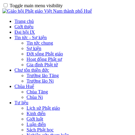
Toggle main menu visibility
Trang chủ
Giới thiệu
Đại hội IX
Tin tức - Sự kiện
Tin tức chung
Sự kiện
Đời sống Phật giáo
Hoạt động Phật sự
Gia đình Phật tử
Chư tôn thiền đức
Trưởng lão Tăng
Trưởng lão Ni
Chùa Huế
Chùa Tăng
Chùa Ni
Tư liệu
Lịch sử Phật giáo
Kinh điển
Giới luật
Luận điển
Sách Phật học