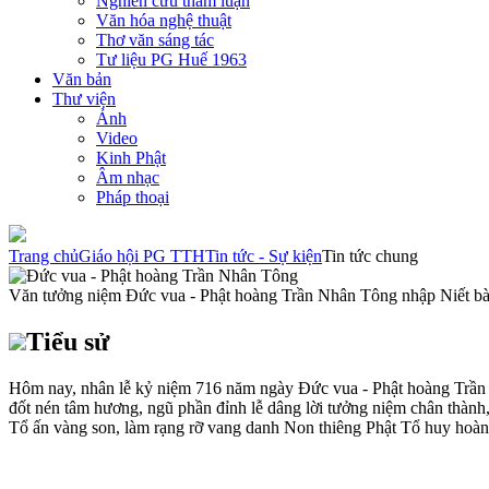
Nghiên cứu tham luận
Văn hóa nghệ thuật
Thơ văn sáng tác
Tư liệu PG Huế 1963
Văn bản
Thư viện
Ảnh
Video
Kinh Phật
Âm nhạc
Pháp thoại
Trang chủ
Giáo hội PG TTH
Tin tức - Sự kiện
Tin tức chung
Văn tưởng niệm Đức vua - Phật hoàng Trần Nhân Tông nhập Niết bàn 
Tiểu sử
Hôm nay, nhân lễ kỷ niệm 716 năm ngày Đức vua - Phật hoàng Trần Nh
đốt nén tâm hương, ngũ phần đỉnh lễ dâng lời tưởng niệm chân thành,
Tổ ấn vàng son, làm rạng rỡ vang danh Non thiêng Phật Tổ huy hoàng