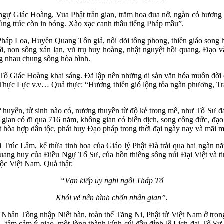
gự Giác Hoàng, Vua Phật trần gian, trăm hoa đua nở, ngàn cỏ hương 
tùng trúc còn in bóng. Xào xạc canh thâu tiếng Pháp mầu”.
háp Loa, Huyền Quang Tôn giả, nối dõi tông phong, thiền giáo song h
ới, non sông xán lạn, vũ trụ huy hoàng, nhật nguyệt hồi quang, Đạo v
ng nhau chung sống hòa bình.
 Tổ Giác Hoàng khai sáng. Đã lập nên những di sản văn hóa muôn đời 
 Thực Lực v.v… Quả thực: “Hương thiền gió lộng tỏa ngàn phương, T
huyễn, tử sinh nào có, nương thuyền từ độ kẻ trong mê, như Tổ Sư đã
ời gian có đi qua 716 năm, không gian có biến dịch, song công đức, đạ
ết hòa hợp dân tộc, phát huy Đạo pháp trong thời đại ngày nay và mãi m
o hội Trúc Lâm, kế thừa tinh hoa của Giáo lý Phật Đà trải qua hai ngàn 
quang huy của Điều Ngự Tổ Sư, của hồn thiêng sông núi Đại Việt và ti
tộc Việt Nam. Quả thật:
“Vạn kiếp uy nghi ngôi Tháp Tổ
Khói vẽ nên hình chốn nhân gian”.
hân Tông nhập Niết bàn, toàn thể Tăng Ni, Phật tử Việt Nam ở tron
, tâm cảm ý giao, một lòng thành kính cúi đầu đỉnh lễ Lịch đại Tổ Sư,