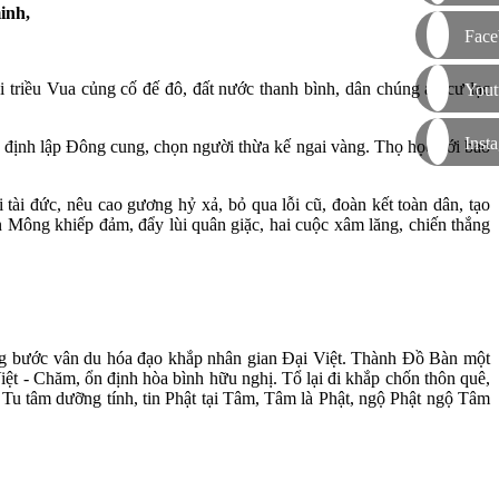
inh,
Face
 triều Vua củng cố đế đô, đất nước thanh bình, dân chúng an cư lạc
Yout
Inst
g định lập Đông cung, chọn người thừa kế ngai vàng. Thọ học với bao
tài đức, nêu cao gương hỷ xả, bỏ qua lỗi cũ, đoàn kết toàn dân, tạo
 Mông khiếp đảm, đẩy lùi quân giặc, hai cuộc xâm lăng, chiến thắng
ững bước vân du hóa đạo khắp nhân gian Đại Việt. Thành Đồ Bàn một
 - Chăm, ổn định hòa bình hữu nghị. Tổ lại đi khắp chốn thôn quê,
. Tu tâm dưỡng tính, tin Phật tại Tâm, Tâm là Phật, ngộ Phật ngộ Tâm