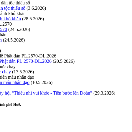
n tộc thiểu số
(3.6.2026)
nh khó khăn
(28.5.2026)
2570
(24.5.2026)
n
(24.5.2026)
)
ễ Phật đản PL.2570-DL.2026
(20.5.2026)
c chay
(17.5.2026)
ến máu nhân đạo
(10.5.2026)
hội “Thiếu nhi vui khỏe - Tiến bước lên Đoàn”
(29.3.2026)
ành phố Huế.