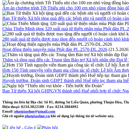
Ấm áp chương trình Tết Thiếu nhi cho 100 em nhỏ vùng đồng bào dâ
Ban Từ thiện Xã hội tặng quà đến các bệnh nhi và người có hoàn cả
Chùa Thiên Minh tặng 320 suất quà từ thiện nhân mùa Phật đản PL.
280 suất quà từ thiện được trao tặng đến người có hoàn cảnh khó khă
Hoạt động thiện nguyện mùa Phật đản PL.2570-DL.2026
(21.5.2026
Thăm và tặng quà đến các Trung tâm Bảo trợ Xã hội nhân dịp Đại l
Hơn 150 Tình nguyện viên tham gia công tác tổ chức Lễ hội Ẩm thự
Huynh trưởng, Đoàn sinh GĐPT thành phố Huế tiếp tục tham gia hi
Ban Từ thiện Xã hội GHPGVN thành phố Huế phối hợp tổ chức Ngày 
Thông tin liên hệ
Địa chỉ: Số 01, đường Sư Liễu Quán, phường Thuận Hóa, Th
Điện thoại:
0234.3822180
- Fax:
0234.3884092
Email:
phatgiaohue@gmail.com
Ghi rõ nguồn
phatgiaohue.vn
khi sử dụng lại thông tin từ website này.
Liên hệ - Góp ý
Phản hồi