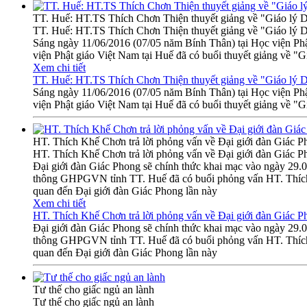
TT. Huế: HT.TS Thích Chơn Thiện thuyết giảng về "Giáo lý 
TT. Huế: HT.TS Thích Chơn Thiện thuyết giảng về "Giáo lý 
Sáng ngày 11/06/2016 (07/05 năm Bính Thân) tại Học việ
viện Phật giáo Việt Nam tại Huế đã có buổi thuyết giảng về "G
Xem chi tiết
TT. Huế: HT.TS Thích Chơn Thiện thuyết giảng về "Giáo lý 
Sáng ngày 11/06/2016 (07/05 năm Bính Thân) tại Học việ
viện Phật giáo Việt Nam tại Huế đã có buổi thuyết giảng về "G
HT. Thích Khế Chơn trả lời phỏng vấn về Đại giới đàn Giác P
HT. Thích Khế Chơn trả lời phỏng vấn về Đại giới đàn Giác P
Đại giới đàn Giác Phong sẽ chính thức khai mạc vào ngày 29
thông GHPGVN tỉnh TT. Huế đã có buổi phỏng vấn HT. Th
quan đến Đại giới đàn Giác Phong lần này
Xem chi tiết
HT. Thích Khế Chơn trả lời phỏng vấn về Đại giới đàn Giác P
Đại giới đàn Giác Phong sẽ chính thức khai mạc vào ngày 29
thông GHPGVN tỉnh TT. Huế đã có buổi phỏng vấn HT. Th
quan đến Đại giới đàn Giác Phong lần này
Tư thế cho giấc ngủ an lành
Tư thế cho giấc ngủ an lành