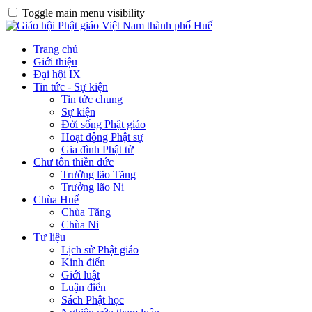
Toggle main menu visibility
Trang chủ
Giới thiệu
Đại hội IX
Tin tức - Sự kiện
Tin tức chung
Sự kiện
Đời sống Phật giáo
Hoạt động Phật sự
Gia đình Phật tử
Chư tôn thiền đức
Trưởng lão Tăng
Trưởng lão Ni
Chùa Huế
Chùa Tăng
Chùa Ni
Tư liệu
Lịch sử Phật giáo
Kinh điển
Giới luật
Luận điển
Sách Phật học