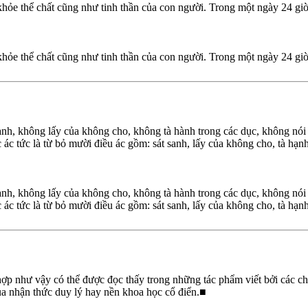
hỏe thể chất cũng như tinh thần của con người. Trong một ngày 24 giờ t
hỏe thể chất cũng như tinh thần của con người. Trong một ngày 24 giờ t
nh, không lấy của không cho, không tà hành trong các dục, không nói l
 tức là từ bỏ mười điều ác gồm: sát sanh, lấy của không cho, tà hạnh tr
nh, không lấy của không cho, không tà hành trong các dục, không nói l
 tức là từ bỏ mười điều ác gồm: sát sanh, lấy của không cho, tà hạnh tr
g hợp như vậy có thể được đọc thấy trong những tác phẩm viết bởi các 
của nhận thức duy lý hay nền khoa học cổ điển.■