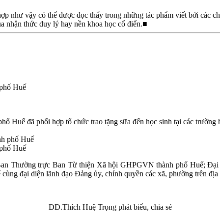
g hợp như vậy có thể được đọc thấy trong những tác phẩm viết bởi các 
của nhận thức duy lý hay nền khoa học cổ điển.■
h phố Huế
Huế đã phối hợp tổ chức trao tặng sữa đến học sinh tại các trường 
h phố Huế
Ban Thường trực Ban Từ thiện Xã hội GHPGVN thành phố Huế; Đại 
ng đại diện lãnh đạo Đảng ủy, chính quyền các xã, phường trên địa 
ĐĐ.Thích Huệ Trọng phát biểu, chia sẻ