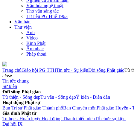
Nghiên cứu tham luận
Văn hóa nghệ thuật
Thơ văn sáng tác
Tư liệu PG Huế 1963
Văn bản
Thư viện
Ảnh
Video
Kinh Phật
Âm nhạc
Pháp thoại
Trang chủ
Giáo hội PG TTH
Tin tức - Sự kiện
Đời sống Phật giáo
Từ t
close
Tin tức chung
Sự kiện
Đời sống Phật giáo
Từ thiện - Sống đẹp
Tư vấn - Sống đạo
Ý kiến - Diễn đàn
Hoạt động Phật sự
Ban Trị sự Phật giáo Thành phố
Ban Chuyên môn
Phật giáo Huyện - 
Gia đình Phật tử
Tu học - Huấn luyện
Hoạt động Thanh thiếu niên
Tổ chức sự kiện
Đại hội IX