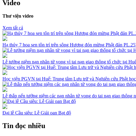
Video
Thư viện video
Xem tất cả
Hạ thủy 7 hoa sen tôn trí trên sông Hương đón mừng Phật đản PL.
Lễ tưởng niệm nạn nhân tử vong vì tai nạn giao thông tổ chức tại H
Học viện PGVN tại Huế: Trung tâm Lưu trữ và Nghiên cứu Phật học
Lễ thắp nến tưởng niệm các nạn nhân tử vong do tai nạn giao thông
Đại lễ Cầu siêu: Lễ Giải oan Bạt độ
Tin đọc nhiều