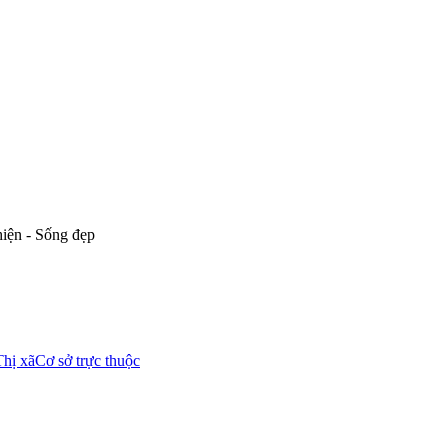
hiện - Sống đẹp
Thị xã
Cơ sở trực thuộc