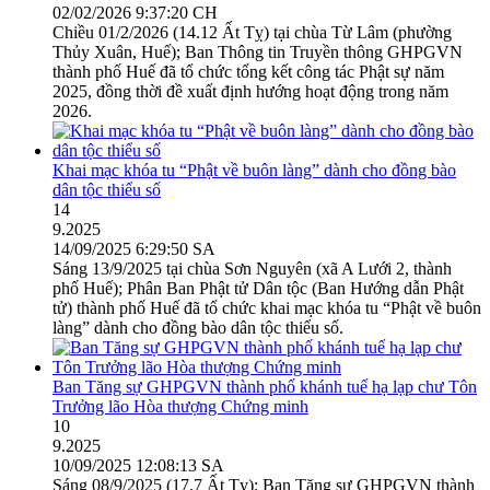
02/02/2026 9:37:20 CH
Chiều 01/2/2026 (14.12 Ất Tỵ) tại chùa Từ Lâm (phường
Thủy Xuân, Huế); Ban Thông tin Truyền thông GHPGVN
thành phố Huế đã tổ chức tổng kết công tác Phật sự năm
2025, đồng thời đề xuất định hướng hoạt động trong năm
2026.
Khai mạc khóa tu “Phật về buôn làng” dành cho đồng bào
dân tộc thiểu số
14
9.2025
14/09/2025 6:29:50 SA
Sáng 13/9/2025 tại chùa Sơn Nguyên (xã A Lưới 2, thành
phố Huế); Phân Ban Phật tử Dân tộc (Ban Hướng dẫn Phật
tử) thành phố Huế đã tổ chức khai mạc khóa tu “Phật về buôn
làng” dành cho đồng bào dân tộc thiểu số.
Ban Tăng sự GHPGVN thành phố khánh tuế hạ lạp chư Tôn
Trưởng lão Hòa thượng Chứng minh
10
9.2025
10/09/2025 12:08:13 SA
Sáng 08/9/2025 (17.7 Ất Tỵ); Ban Tăng sự GHPGVN thành