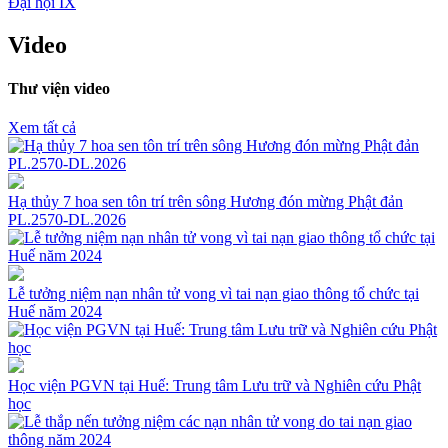
Đại hội IX
Video
Thư viện video
Xem tất cả
Hạ thủy 7 hoa sen tôn trí trên sông Hương đón mừng Phật đản
PL.2570-DL.2026
Lễ tưởng niệm nạn nhân tử vong vì tai nạn giao thông tổ chức tại
Huế năm 2024
Học viện PGVN tại Huế: Trung tâm Lưu trữ và Nghiên cứu Phật
học