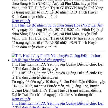
chùa Sùng Hóa (NPĐ Lại Ân), xã Phú Mậu, huyện Phú
Vang, tỉnh TT. Huế; Ban Trị sự GHPGVN huyện Phú Vang
đã trang nghiêm tổ chức Lễ Bổ nhiệm Đ.Đ Thích Huyền
Định đảm nhận chức vị trú trì.
Xem chi tiết
TT. Huế: Lễ Bổ nhiệm trú trì chùa Sùng Hóa (NPĐ Lại Ân)
Sáng ngày 09 tháng 09 năm 2017 (19.07 năm Đinh Dậu) tại
chùa Sùng Hóa (NPĐ Lại Ân), xã Phú Mậu, huyện Phú
Vang, tỉnh TT. Huế; Ban Trị sự GHPGVN huyện Phú Vang
đã trang nghiêm tổ chức Lễ Bổ nhiệm Đ.Đ Thích Huyền
Định đảm nhận chức vị trú trì.
T T. Huế: Làng Phước Yên, huyện Quảng Điền tổ chức Đại
lễ Trai đàn chẩn tế cầu nguyện
T T. Huế: Làng Phước Yên, huyện Quảng Điền tổ chức Đại
lễ Trai đàn chẩn tế cầu nguyện
Từ ngày 08 đến ngày 10 tháng 6 năm Đinh Dậu (Nhằm ngày
01-03/7/2017) tại chùa Phước Yên, xã Quảng Thọ, huyện
Quảng Điền, tỉnh Thừa Thiên Huế đã trang nghiêm diễn ra
Đại lễ Trai đàn chẩn tế nguyện cầu âm siêu dương thái.
Xem chi tiết
T T. Huế: Làng Phước Yên, huyện Quảng Điền tổ chức Đại
lễ Trai đàn chẩn tế cầu nguyện