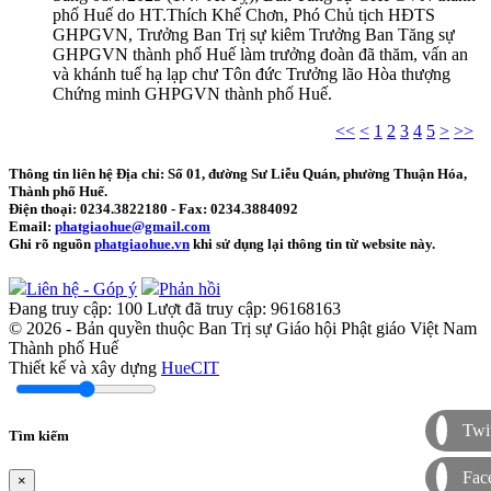
phố Huế do HT.Thích Khế Chơn, Phó Chủ tịch HĐTS
GHPGVN, Trưởng Ban Trị sự kiêm Trưởng Ban Tăng sự
GHPGVN thành phố Huế làm trưởng đoàn đã thăm, vấn an
và khánh tuế hạ lạp chư Tôn đức Trưởng lão Hòa thượng
Chứng minh GHPGVN thành phố Huế.
<<
<
1
2
3
4
5
>
>>
Thông tin liên hệ
Địa chỉ: Số 01, đường Sư Liễu Quán, phường Thuận Hóa,
Thành phố Huế.
Điện thoại:
0234.3822180
- Fax:
0234.3884092
Email:
phatgiaohue@gmail.com
Ghi rõ nguồn
phatgiaohue.vn
khi sử dụng lại thông tin từ website này.
Liên hệ - Góp ý
Phản hồi
Đang truy cập:
100
Lượt đã truy cập:
96168163
© 2026 - Bản quyền thuộc Ban Trị sự Giáo hội Phật giáo Việt Nam
Thành phố Huế
Thiết kế và xây dựng
HueCIT
Twit
Tìm kiếm
Fac
×