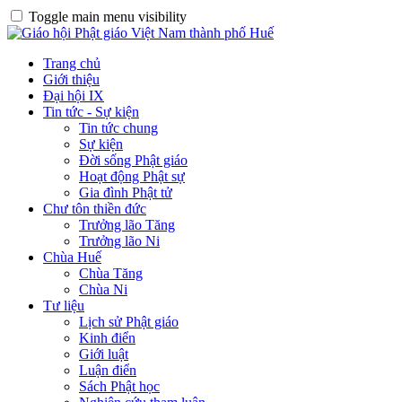
Toggle main menu visibility
Trang chủ
Giới thiệu
Đại hội IX
Tin tức - Sự kiện
Tin tức chung
Sự kiện
Đời sống Phật giáo
Hoạt động Phật sự
Gia đình Phật tử
Chư tôn thiền đức
Trưởng lão Tăng
Trưởng lão Ni
Chùa Huế
Chùa Tăng
Chùa Ni
Tư liệu
Lịch sử Phật giáo
Kinh điển
Giới luật
Luận điển
Sách Phật học