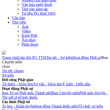
Nghiên cứu tham luận
Văn hóa nghệ thuật
Thơ văn sáng tác
Tư liệu PG Huế 1963
Văn bản
Thư viện
Ảnh
Video
Kinh Phật
Âm nhạc
Pháp thoại
Trang chủ
Giáo hội PG TTH
Tin tức - Sự kiện
Hoạt động Phật sự
Ban
Chuyên môn
close
Tin tức chung
Sự kiện
Đời sống Phật giáo
Từ thiện - Sống đẹp
Tư vấn - Sống đạo
Ý kiến - Diễn đàn
Hoạt động Phật sự
Ban Trị sự Phật giáo Thành phố
Ban Chuyên môn
Phật giáo Huyện -
Thị xã
Cơ sở trực thuộc
Gia đình Phật tử
Tu học - Huấn luyện
Hoạt động Thanh thiếu niên
Tổ chức sự kiện