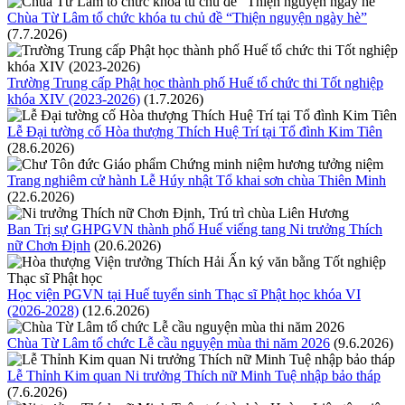
Chùa Từ Lâm tổ chức khóa tu chủ đề “Thiện nguyện ngày hè”
(7.7.2026)
Trường Trung cấp Phật học thành phố Huế tổ chức thi Tốt nghiệp
khóa XIV (2023-2026)
(1.7.2026)
Lễ Đại tường cố Hòa thượng Thích Huệ Trí tại Tổ đình Kim Tiên
(28.6.2026)
Trang nghiêm cử hành Lễ Húy nhật Tổ khai sơn chùa Thiên Minh
(22.6.2026)
Ban Trị sự GHPGVN thành phố Huế viếng tang Ni trưởng Thích
nữ Chơn Định
(20.6.2026)
Học viện PGVN tại Huế tuyển sinh Thạc sĩ Phật học khóa VI
(2026-2028)
(12.6.2026)
Chùa Từ Lâm tổ chức Lễ cầu nguyện mùa thi năm 2026
(9.6.2026)
Lễ Thỉnh Kim quan Ni trưởng Thích nữ Minh Tuệ nhập bảo tháp
(7.6.2026)