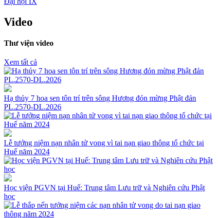
Đại hội IX
Video
Thư viện video
Xem tất cả
Hạ thủy 7 hoa sen tôn trí trên sông Hương đón mừng Phật đản
PL.2570-DL.2026
Lễ tưởng niệm nạn nhân tử vong vì tai nạn giao thông tổ chức tại
Huế năm 2024
Học viện PGVN tại Huế: Trung tâm Lưu trữ và Nghiên cứu Phật
học