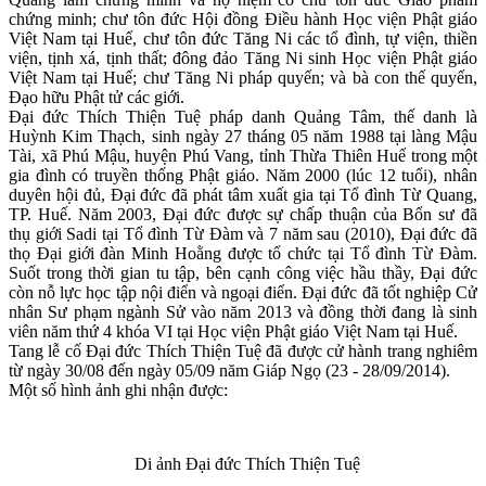
chứng minh; chư tôn đức Hội đồng Điều hành Học viện Phật giáo
Việt Nam tại Huế, chư tôn đức Tăng Ni các tổ đình, tự viện, thiền
viện, tịnh xá, tịnh thất; đông đảo Tăng Ni sinh Học viện Phật giáo
Việt Nam tại Huế; chư Tăng Ni pháp quyến; và bà con thế quyến,
Đạo hữu Phật tử các giới.
Đại đức Thích Thiện Tuệ pháp danh Quảng Tâm, thế danh là
Huỳnh Kim Thạch, sinh ngày 27 tháng 05 năm 1988 tại làng Mậu
Tài, xã Phú Mậu, huyện Phú Vang, tỉnh Thừa Thiên Huế trong một
gia đình có truyền thống Phật giáo. Năm 2000 (lúc 12 tuổi), nhân
duyên hội đủ, Đại đức đã phát tâm xuất gia tại Tổ đình Từ Quang,
TP. Huế. Năm 2003, Đại đức được sự chấp thuận của Bổn sư đã
thụ giới Sadi tại Tổ đình Từ Đàm và 7 năm sau (2010), Đại đức đã
thọ Đại giới đàn Minh Hoằng được tổ chức tại Tổ đình Từ Đàm.
Suốt trong thời gian tu tập, bên cạnh công việc hầu thầy, Đại đức
còn nỗ lực học tập nội điển và ngoại điển. Đại đức đã tốt nghiệp Cử
nhân Sư phạm ngành Sử vào năm 2013 và đồng thời đang là sinh
viên năm thứ 4 khóa VI tại Học viện Phật giáo Việt Nam tại Huế.
Tang lễ cố Đại đức Thích Thiện Tuệ đã được cử hành trang nghiêm
từ ngày 30/08 đến ngày 05/09 năm Giáp Ngọ (23 - 28/09/2014).
Một số hình ảnh ghi nhận được:
Di ảnh Đại đức Thích Thiện Tuệ