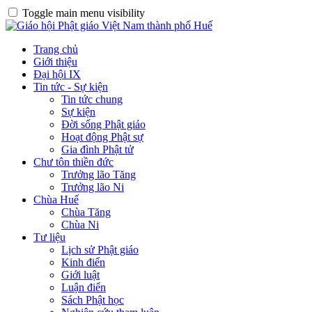
Toggle main menu visibility
Trang chủ
Giới thiệu
Đại hội IX
Tin tức - Sự kiện
Tin tức chung
Sự kiện
Đời sống Phật giáo
Hoạt động Phật sự
Gia đình Phật tử
Chư tôn thiền đức
Trưởng lão Tăng
Trưởng lão Ni
Chùa Huế
Chùa Tăng
Chùa Ni
Tư liệu
Lịch sử Phật giáo
Kinh điển
Giới luật
Luận điển
Sách Phật học