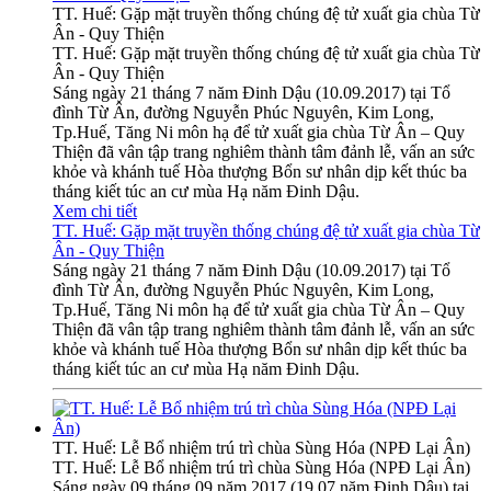
TT. Huế: Gặp mặt truyền thống chúng đệ tử xuất gia chùa Từ
Ân - Quy Thiện
TT. Huế: Gặp mặt truyền thống chúng đệ tử xuất gia chùa Từ
Ân - Quy Thiện
Sáng ngày 21 tháng 7 năm Đinh Dậu (10.09.2017) tại Tổ
đình Từ Ân, đường Nguyễn Phúc Nguyên, Kim Long,
Tp.Huế, Tăng Ni môn hạ để tử xuất gia chùa Từ Ân – Quy
Thiện đã vân tập trang nghiêm thành tâm đảnh lễ, vấn an sức
khỏe và khánh tuế Hòa thượng Bổn sư nhân dịp kết thúc ba
tháng kiết túc an cư mùa Hạ năm Đinh Dậu.
Xem chi tiết
TT. Huế: Gặp mặt truyền thống chúng đệ tử xuất gia chùa Từ
Ân - Quy Thiện
Sáng ngày 21 tháng 7 năm Đinh Dậu (10.09.2017) tại Tổ
đình Từ Ân, đường Nguyễn Phúc Nguyên, Kim Long,
Tp.Huế, Tăng Ni môn hạ để tử xuất gia chùa Từ Ân – Quy
Thiện đã vân tập trang nghiêm thành tâm đảnh lễ, vấn an sức
khỏe và khánh tuế Hòa thượng Bổn sư nhân dịp kết thúc ba
tháng kiết túc an cư mùa Hạ năm Đinh Dậu.
TT. Huế: Lễ Bổ nhiệm trú trì chùa Sùng Hóa (NPĐ Lại Ân)
TT. Huế: Lễ Bổ nhiệm trú trì chùa Sùng Hóa (NPĐ Lại Ân)
Sáng ngày 09 tháng 09 năm 2017 (19.07 năm Đinh Dậu) tại