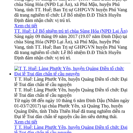
chùa Sùng Hóa (NPĐ Lại Ân), xã Phú Mậu, huyện Phú
Vang, tỉnh TT. Huế; Ban Trị sự GHPGVN huyện Phú Vang
đã trang nghiêm tổ chức Lễ Bổ nhiệm Đ.Đ Thích Huyền
Định đảm nhận chức vị trú trì.
Xem chi tiết
TT. Huế: Lễ Bổ nhiệm trú trì chùa Sùng Hóa (NPĐ Lại Ân)
Sáng ngày 09 tháng 09 năm 2017 (19.07 năm Đinh Dậu) tại
chùa Sùng Hóa (NPĐ Lại Ân), xã Phú Mậu, huyện Phú
Vang, tỉnh TT. Huế; Ban Trị sự GHPGVN huyện Phú Vang
đã trang nghiêm tổ chức Lễ Bổ nhiệm Đ.Đ Thích Huyền
Định đảm nhận chức vị trú trì.
T T. Huế: Làng Phước Yên, huyện Quảng Điền tổ chức Đại
lễ Trai đàn chẩn tế cầu nguyện
T T. Huế: Làng Phước Yên, huyện Quảng Điền tổ chức Đại
lễ Trai đàn chẩn tế cầu nguyện
Từ ngày 08 đến ngày 10 tháng 6 năm Đinh Dậu (Nhằm ngày
01-03/7/2017) tại chùa Phước Yên, xã Quảng Thọ, huyện
Quảng Điền, tỉnh Thừa Thiên Huế đã trang nghiêm diễn ra
Đại lễ Trai đàn chẩn tế nguyện cầu âm siêu dương thái.
Xem chi tiết
T T. Huế: Làng Phước Yên, huyện Quảng Điền tổ chức Đại
lễ Trai đàn chẩn tế cầu nguyện