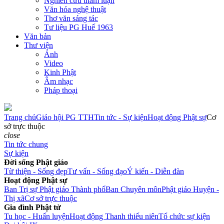
Nghiên cứu tham luận
Văn hóa nghệ thuật
Thơ văn sáng tác
Tư liệu PG Huế 1963
Văn bản
Thư viện
Ảnh
Video
Kinh Phật
Âm nhạc
Pháp thoại
Trang chủ
Giáo hội PG TTH
Tin tức - Sự kiện
Hoạt động Phật sự
Cơ
sở trực thuộc
close
Tin tức chung
Sự kiện
Đời sống Phật giáo
Từ thiện - Sống đẹp
Tư vấn - Sống đạo
Ý kiến - Diễn đàn
Hoạt động Phật sự
Ban Trị sự Phật giáo Thành phố
Ban Chuyên môn
Phật giáo Huyện -
Thị xã
Cơ sở trực thuộc
Gia đình Phật tử
Tu học - Huấn luyện
Hoạt động Thanh thiếu niên
Tổ chức sự kiện