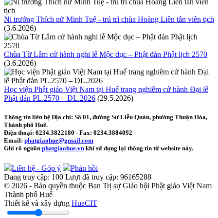
Ni trưởng Thích nữ Minh Tuệ - trú trì chùa Hoàng Liên tân viên tịch
(3.6.2026)
Chùa Từ Lâm cử hành nghi lễ Mộc dục – Phật đản Phật lịch 2570
(3.6.2026)
Học viện Phật giáo Việt Nam tại Huế trang nghiêm cử hành Đại lễ
Phật đản PL.2570 – DL.2026
(29.5.2026)
Thông tin liên hệ
Địa chỉ: Số 01, đường Sư Liễu Quán, phường Thuận Hóa,
Thành phố Huế.
Điện thoại:
0234.3822180
- Fax:
0234.3884092
Email:
phatgiaohue@gmail.com
Ghi rõ nguồn
phatgiaohue.vn
khi sử dụng lại thông tin từ website này.
Liên hệ - Góp ý
Phản hồi
Đang truy cập:
100
Lượt đã truy cập:
96165288
© 2026 - Bản quyền thuộc Ban Trị sự Giáo hội Phật giáo Việt Nam
Thành phố Huế
Thiết kế và xây dựng
HueCIT