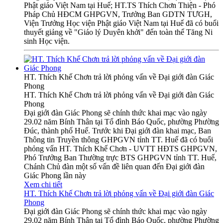
Phật giáo Việt Nam tại Huế; HT.TS Thích Chơn Thiện - Phó
Pháp Chủ HĐCM GHPGVN, Trưởng Ban GDTN TƯGH,
Viện Trưởng Học viện Phật giáo Việt Nam tại Huế đã có buổi
thuyết giảng về "Giáo lý Duyên khởi" đến toàn thể Tăng Ni
sinh Học viện.
HT. Thích Khế Chơn trả lời phỏng vấn về Đại giới đàn Giác
Phong
HT. Thích Khế Chơn trả lời phỏng vấn về Đại giới đàn Giác
Phong
Đại giới đàn Giác Phong sẽ chính thức khai mạc vào ngày
29.02 năm Bính Thân tại Tổ đình Báo Quốc, phường Phường
Đúc, thành phố Huế. Trước khi Đại giới đàn khai mạc, Ban
Thông tin Truyền thông GHPGVN tỉnh TT. Huế đã có buổi
phỏng vấn HT. Thích Khế Chơn - UVTT HĐTS GHPGVN,
Phó Trưởng Ban Thường trực BTS GHPGVN tỉnh TT. Huế,
Chánh Chủ đàn một số vấn đề liên quan đến Đại giới đàn
Giác Phong lần này
Xem chi tiết
HT. Thích Khế Chơn trả lời phỏng vấn về Đại giới đàn Giác
Phong
Đại giới đàn Giác Phong sẽ chính thức khai mạc vào ngày
29.02 năm Bính Thân tại Tổ đình Báo Quốc, phường Phường