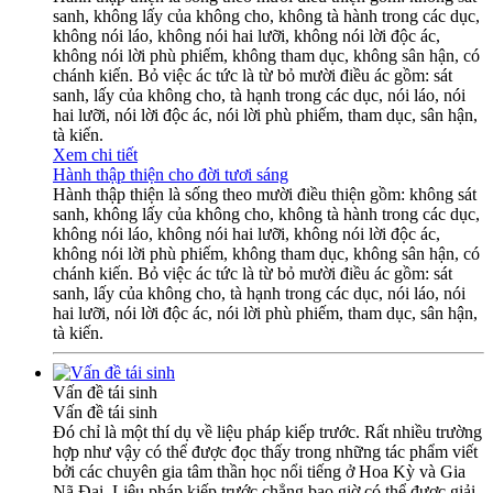
sanh, không lấy của không cho, không tà hành trong các dục,
không nói láo, không nói hai lưỡi, không nói lời độc ác,
không nói lời phù phiếm, không tham dục, không sân hận, có
chánh kiến. Bỏ việc ác tức là từ bỏ mười điều ác gồm: sát
sanh, lấy của không cho, tà hạnh trong các dục, nói láo, nói
hai lưỡi, nói lời độc ác, nói lời phù phiếm, tham dục, sân hận,
tà kiến.
Xem chi tiết
Hành thập thiện cho đời tươi sáng
Hành thập thiện là sống theo mười điều thiện gồm: không sát
sanh, không lấy của không cho, không tà hành trong các dục,
không nói láo, không nói hai lưỡi, không nói lời độc ác,
không nói lời phù phiếm, không tham dục, không sân hận, có
chánh kiến. Bỏ việc ác tức là từ bỏ mười điều ác gồm: sát
sanh, lấy của không cho, tà hạnh trong các dục, nói láo, nói
hai lưỡi, nói lời độc ác, nói lời phù phiếm, tham dục, sân hận,
tà kiến.
Vấn đề tái sinh
Vấn đề tái sinh
Đó chỉ là một thí dụ về liệu pháp kiếp trước. Rất nhiều trường
hợp như vậy có thể được đọc thấy trong những tác phẩm viết
bởi các chuyên gia tâm thần học nổi tiếng ở Hoa Kỳ và Gia
Nã Đại. Liệu pháp kiếp trước chẳng bao giờ có thể được giải