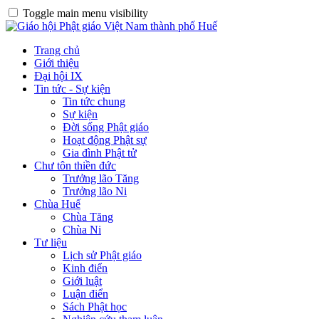
Toggle main menu visibility
Trang chủ
Giới thiệu
Đại hội IX
Tin tức - Sự kiện
Tin tức chung
Sự kiện
Đời sống Phật giáo
Hoạt động Phật sự
Gia đình Phật tử
Chư tôn thiền đức
Trưởng lão Tăng
Trưởng lão Ni
Chùa Huế
Chùa Tăng
Chùa Ni
Tư liệu
Lịch sử Phật giáo
Kinh điển
Giới luật
Luận điển
Sách Phật học