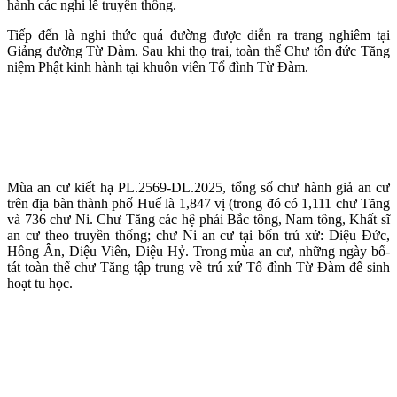
hành các nghi lễ truyền thống.
Tiếp đến là nghi thức quá đường được diễn ra trang nghiêm tại
Giảng đường Từ Đàm. Sau khi thọ trai, toàn thể Chư tôn đức Tăng
niệm Phật kinh hành tại khuôn viên Tổ đình Từ Đàm.
Mùa an cư kiết hạ PL.2569-DL.2025, tổng số chư hành giả an cư
trên địa bàn thành phố Huế là 1,847 vị (trong đó có 1,111 chư Tăng
và 736 chư Ni. Chư Tăng các hệ phái Bắc tông, Nam tông, Khất sĩ
an cư theo truyền thống; chư Ni an cư tại bốn trú xứ: Diệu Đức,
Hồng Ân, Diệu Viên, Diệu Hỷ. Trong mùa an cư, những ngày bố-
tát toàn thể chư Tăng tập trung về trú xứ Tổ đình Từ Đàm để sinh
hoạt tu học.