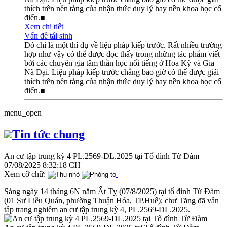
thích trên nền tảng của nhận thức duy lý hay nền khoa học cổ
điển.■
Xem chi tiết
Vấn đề tái sinh
Đó chỉ là một thí dụ về liệu pháp kiếp trước. Rất nhiều trường
hợp như vậy có thể được đọc thấy trong những tác phẩm viết
bởi các chuyên gia tâm thần học nổi tiếng ở Hoa Kỳ và Gia
Nã Đại. Liệu pháp kiếp trước chẳng bao giờ có thể được giải
thích trên nền tảng của nhận thức duy lý hay nền khoa học cổ
điển.■
menu_open
Tin tức chung
An cư tập trung kỳ 4 PL.2569-DL.2025 tại Tổ đình Từ Đàm
07/08/2025 8:32:18 CH
Xem cỡ chữ:
Sáng ngày 14 tháng 6N năm Ất Tỵ (07/8/2025) tại tổ đình Từ Đàm
(01 Sư Liễu Quán, phường Thuận Hóa, TP.Huế); chư Tăng đã vân
tập trang nghiêm an cư tập trung kỳ 4, PL.2569-DL.2025.