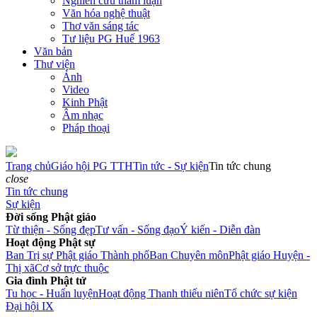
Nghiên cứu tham luận
Văn hóa nghệ thuật
Thơ văn sáng tác
Tư liệu PG Huế 1963
Văn bản
Thư viện
Ảnh
Video
Kinh Phật
Âm nhạc
Pháp thoại
Trang chủ
Giáo hội PG TTH
Tin tức - Sự kiện
Tin tức chung
close
Tin tức chung
Sự kiện
Đời sống Phật giáo
Từ thiện - Sống đẹp
Tư vấn - Sống đạo
Ý kiến - Diễn đàn
Hoạt động Phật sự
Ban Trị sự Phật giáo Thành phố
Ban Chuyên môn
Phật giáo Huyện -
Thị xã
Cơ sở trực thuộc
Gia đình Phật tử
Tu học - Huấn luyện
Hoạt động Thanh thiếu niên
Tổ chức sự kiện
Đại hội IX