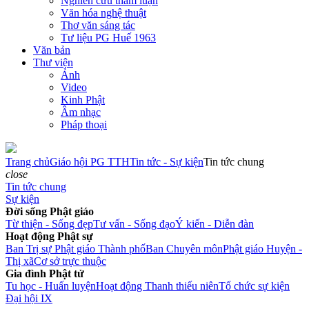
Nghiên cứu tham luận
Văn hóa nghệ thuật
Thơ văn sáng tác
Tư liệu PG Huế 1963
Văn bản
Thư viện
Ảnh
Video
Kinh Phật
Âm nhạc
Pháp thoại
Trang chủ
Giáo hội PG TTH
Tin tức - Sự kiện
Tin tức chung
close
Tin tức chung
Sự kiện
Đời sống Phật giáo
Từ thiện - Sống đẹp
Tư vấn - Sống đạo
Ý kiến - Diễn đàn
Hoạt động Phật sự
Ban Trị sự Phật giáo Thành phố
Ban Chuyên môn
Phật giáo Huyện -
Thị xã
Cơ sở trực thuộc
Gia đình Phật tử
Tu học - Huấn luyện
Hoạt động Thanh thiếu niên
Tổ chức sự kiện
Đại hội IX