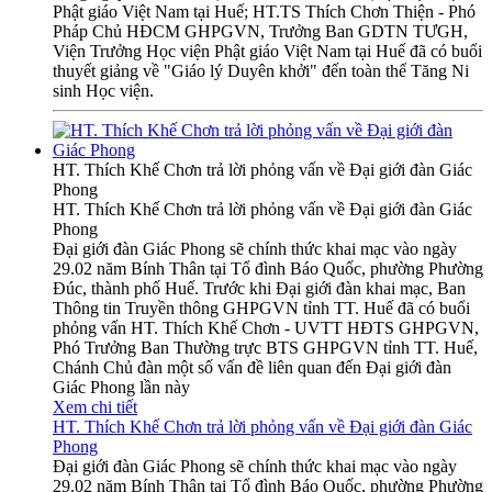
Phật giáo Việt Nam tại Huế; HT.TS Thích Chơn Thiện - Phó
Pháp Chủ HĐCM GHPGVN, Trưởng Ban GDTN TƯGH,
Viện Trưởng Học viện Phật giáo Việt Nam tại Huế đã có buổi
thuyết giảng về "Giáo lý Duyên khởi" đến toàn thể Tăng Ni
sinh Học viện.
HT. Thích Khế Chơn trả lời phỏng vấn về Đại giới đàn Giác
Phong
HT. Thích Khế Chơn trả lời phỏng vấn về Đại giới đàn Giác
Phong
Đại giới đàn Giác Phong sẽ chính thức khai mạc vào ngày
29.02 năm Bính Thân tại Tổ đình Báo Quốc, phường Phường
Đúc, thành phố Huế. Trước khi Đại giới đàn khai mạc, Ban
Thông tin Truyền thông GHPGVN tỉnh TT. Huế đã có buổi
phỏng vấn HT. Thích Khế Chơn - UVTT HĐTS GHPGVN,
Phó Trưởng Ban Thường trực BTS GHPGVN tỉnh TT. Huế,
Chánh Chủ đàn một số vấn đề liên quan đến Đại giới đàn
Giác Phong lần này
Xem chi tiết
HT. Thích Khế Chơn trả lời phỏng vấn về Đại giới đàn Giác
Phong
Đại giới đàn Giác Phong sẽ chính thức khai mạc vào ngày
29.02 năm Bính Thân tại Tổ đình Báo Quốc, phường Phường