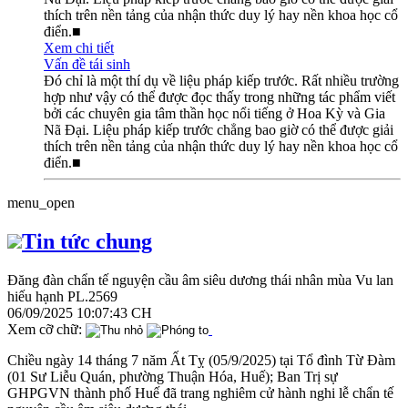
thích trên nền tảng của nhận thức duy lý hay nền khoa học cổ
điển.■
Xem chi tiết
Vấn đề tái sinh
Đó chỉ là một thí dụ về liệu pháp kiếp trước. Rất nhiều trường
hợp như vậy có thể được đọc thấy trong những tác phẩm viết
bởi các chuyên gia tâm thần học nổi tiếng ở Hoa Kỳ và Gia
Nã Đại. Liệu pháp kiếp trước chẳng bao giờ có thể được giải
thích trên nền tảng của nhận thức duy lý hay nền khoa học cổ
điển.■
menu_open
Tin tức chung
Đăng đàn chẩn tế nguyện cầu âm siêu dương thái nhân mùa Vu lan
hiếu hạnh PL.2569
06/09/2025 10:07:43 CH
Xem cỡ chữ:
Chiều ngày 14 tháng 7 năm Ất Tỵ (05/9/2025) tại Tổ đình Từ Đàm
(01 Sư Liễu Quán, phường Thuận Hóa, Huế); Ban Trị sự
GHPGVN thành phố Huế đã trang nghiêm cử hành nghi lễ chẩn tế