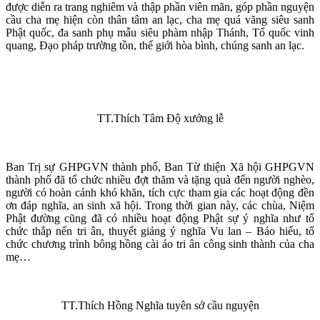
được diễn ra trang nghiêm và thập phần viên mãn, góp phần nguyện
cầu cha mẹ hiện còn thân tâm an lạc, cha mẹ quá vãng siêu sanh
Phật quốc, đa sanh phụ mẫu siêu phàm nhập Thánh, Tổ quốc vinh
quang, Đạo pháp trường tồn, thể giới hòa bình, chúng sanh an lạc.
TT.Thích Tâm Độ xướng lễ
Ban Trị sự GHPGVN thành phố, Ban Từ thiện Xã hội GHPGVN
thành phố đã tổ chức nhiều đợt thăm và tặng quà đến người nghèo,
người có hoàn cảnh khó khăn, tích cực tham gia các hoạt động đền
ơn đáp nghĩa, an sinh xã hội. Trong thời gian này, các chùa, Niệm
Phật đường cũng đã có nhiều hoạt động Phật sự ý nghĩa như tổ
chức thắp nến tri ân, thuyết giảng ý nghĩa Vu lan – Báo hiếu, tổ
chức chương trình bông hồng cài áo tri ân công sinh thành của cha
mẹ…
TT.Thích Hồng Nghĩa tuyên sớ cầu nguyện