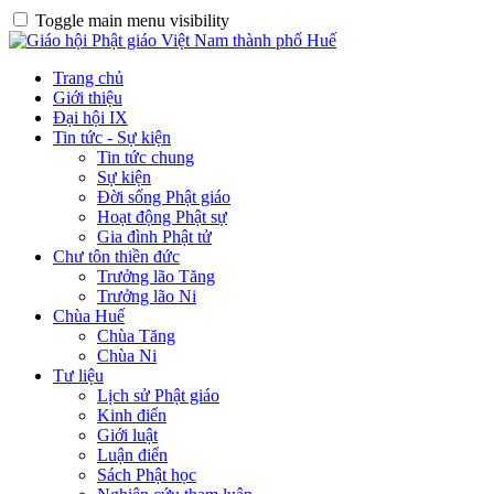
Toggle main menu visibility
Trang chủ
Giới thiệu
Đại hội IX
Tin tức - Sự kiện
Tin tức chung
Sự kiện
Đời sống Phật giáo
Hoạt động Phật sự
Gia đình Phật tử
Chư tôn thiền đức
Trưởng lão Tăng
Trưởng lão Ni
Chùa Huế
Chùa Tăng
Chùa Ni
Tư liệu
Lịch sử Phật giáo
Kinh điển
Giới luật
Luận điển
Sách Phật học