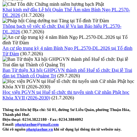
Khai kinh mở đầu Lễ hội Quán Thế Âm năm Bính Ngọ PL.2570-
DL.2026
(31.7.2026)
Thông bạch về việc tổ chức Đại lễ Vu lan Báo hiếu PL.2570-
DL.2026
(30.7.2026)
An cư tập trung kỳ 4 năm Bính Ngọ PL.2570-DL.2026 tại Tổ đình
Từ Đàm
(30.7.2026)
Ban Từ thiện Xã hội GHPGVN thành phố Huế tổ chức Đại lễ Trai
đàn tại Thành cổ Quảng Trị
(29.7.2026)
Học viện PGVN tại Huế tổ chức thi tuyển sinh Cử nhân Phật học
Khóa XVII (2026-2030)
(21.7.2026)
Thông tin liên hệ
Địa chỉ: Số 01, đường Sư Liễu Quán, phường Thuận Hóa,
Thành phố Huế.
Điện thoại:
0234.3822180
- Fax:
0234.3884092
Email:
phatgiaohue@gmail.com
Ghi rõ nguồn
phatgiaohue.vn
khi sử dụng lại thông tin từ website này.