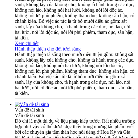
sanh, không lấy của không cho, không tà hành trong các dục,
không nói láo, không nói hai lưỡi, không nói lời độc ác,
không nói lời phù phiếm, không tham dục, không sân hận, có
chánh kiến. Bỏ việc ác tức là từ bỏ mười điều ác gồm: sát
sanh, lấy của không cho, tà hạnh trong các dục, nói láo, nói
hai lưỡi, nói lời độc ác, nói lời phù phiếm, tham dục, sân hận,
tà kiến.
Xem chi tiết
Hành thập thiện cho đời tươi sáng
Hành thập thiện là sống theo mười điều thiện gồm: không sát
sanh, không lấy của không cho, không tà hành trong các dục,
không nói láo, không nói hai lưỡi, không nói lời độc ác,
không nói lời phù phiếm, không tham dục, không sân hận, có
chánh kiến. Bỏ việc ác tức là từ bỏ mười điều ác gồm: sát
sanh, lấy của không cho, tà hạnh trong các dục, nói láo, nói
hai lưỡi, nói lời độc ác, nói lời phù phiếm, tham dục, sân hận,
tà kiến.
Vấn đề tái sinh
Vấn đề tái sinh
Đó chỉ là một thí dụ về liệu pháp kiếp trước. Rất nhiều trường
hợp như vậy có thể được đọc thấy trong những tác phẩm viết
bởi các chuyên gia tâm thần học nổi tiếng ở Hoa Kỳ và Gia
Nã Đại. Liệu pháp kiếp trước chẳng bao giờ có thể được giải