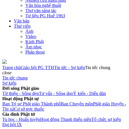
Nghiên cứu tham luận
Văn hóa nghệ thuật
Thơ văn sáng tác
Tư liệu PG Huế 1963
Văn bản
Thư viện
Ảnh
Video
Kinh Phật
Âm nhạc
Pháp thoại
Trang chủ
Giáo hội PG TTH
Tin tức - Sự kiện
Tin tức chung
close
Tin tức chung
Sự kiện
Đời sống Phật giáo
Từ thiện - Sống đẹp
Tư vấn - Sống đạo
Ý kiến - Diễn đàn
Hoạt động Phật sự
Ban Trị sự Phật giáo Thành phố
Ban Chuyên môn
Phật giáo Huyện -
Thị xã
Cơ sở trực thuộc
Gia đình Phật tử
Tu học - Huấn luyện
Hoạt động Thanh thiếu niên
Tổ chức sự kiện
Đại hội IX