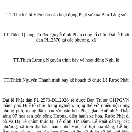
TT.Thích Chí Viên báo cáo hoạt động Phật sự của Ban Tăng sự
TT.Thích Quang Tư đọc Quyết định Phân công tổ chức Đại lễ Phật
đản PL.2570 tại các phường, xã
TT.Thích Lương Nguyên trình bày về hoạt động Nghi lễ
TT.Thích Nguyên Thành trình bày kế hoạch tổ chức Lễ Rước Phật
Đại lễ Phật đản PL.2570-DL.2026 sẽ được Ban Trị sự GHPGVN
thành phố Huế tổ chức trang nghiêm, trọng thể với nhiều nội dung
phong phú, mang đậm bản sắc văn hóa Phật giáo Huế như: Thắp
sáng 07 hoa sen trên sông Hương, diễu hành xe hoa, Rước Phật đi
bộ và Đại lễ chính thức tại Tổ đình Từ Đàm, Lễ Phật đản tại các
phường, xã trên địa bàn thành phố Huế, Lễ hội hoa đăng, Lễ hội
Ẩm thực chay… và các hoạt động tri ân, từ thiện xã hội thể hiện