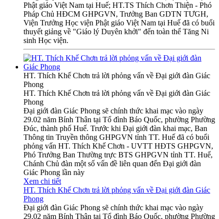
Phật giáo Việt Nam tại Huế; HT.TS Thích Chơn Thiện - Phó
Pháp Chủ HĐCM GHPGVN, Trưởng Ban GDTN TƯGH,
Viện Trưởng Học viện Phật giáo Việt Nam tại Huế đã có buổi
thuyết giảng về "Giáo lý Duyên khởi" đến toàn thể Tăng Ni
sinh Học viện.
HT. Thích Khế Chơn trả lời phỏng vấn về Đại giới đàn Giác
Phong
HT. Thích Khế Chơn trả lời phỏng vấn về Đại giới đàn Giác
Phong
Đại giới đàn Giác Phong sẽ chính thức khai mạc vào ngày
29.02 năm Bính Thân tại Tổ đình Báo Quốc, phường Phường
Đúc, thành phố Huế. Trước khi Đại giới đàn khai mạc, Ban
Thông tin Truyền thông GHPGVN tỉnh TT. Huế đã có buổi
phỏng vấn HT. Thích Khế Chơn - UVTT HĐTS GHPGVN,
Phó Trưởng Ban Thường trực BTS GHPGVN tỉnh TT. Huế,
Chánh Chủ đàn một số vấn đề liên quan đến Đại giới đàn
Giác Phong lần này
Xem chi tiết
HT. Thích Khế Chơn trả lời phỏng vấn về Đại giới đàn Giác
Phong
Đại giới đàn Giác Phong sẽ chính thức khai mạc vào ngày
29.02 năm Bính Thân tại Tổ đình Báo Quốc, phường Phường