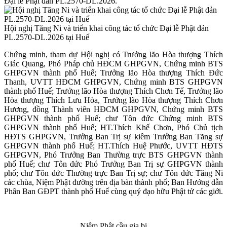
Đại lễ Phật đản PL.2570-DL.2026.
Hội nghị Tăng Ni và triển khai công tác tổ chức Đại lễ Phật đản
PL.2570-DL.2026 tại Huế
Chứng minh, tham dự Hội nghị có Trưởng lão Hòa thượng Thích
Giác Quang, Phó Pháp chủ HĐCM GHPGVN, Chứng minh BTS
GHPGVN thành phố Huế; Trưởng lão Hòa thượng Thích Đức
Thanh, UVTT HĐCM GHPGVN, Chứng minh BTS GHPGVN
thành phố Huế; Trưởng lão Hòa thượng Thích Chơn Tế, Trưởng lão
Hòa thượng Thích Lưu Hòa, Trưởng lão Hòa thượng Thích Chơn
Hương, đồng Thành viên HĐCM GHPGVN, Chứng minh BTS
GHPGVN thành phố Huế; chư Tôn đức Chứng minh BTS
GHPGVN thành phố Huế; HT.Thích Khế Chơn, Phó Chủ tịch
HĐTS GHPGVN, Trưởng Ban Trị sự kiêm Trưởng Ban Tăng sự
GHPGVN thành phố Huế; HT.Thích Huệ Phước, UVTT HĐTS
GHPGVN, Phó Trưởng Ban Thường trực BTS GHPGVN thành
phố Huế; chư Tôn đức Phó Trưởng Ban Trị sự GHPGVN thành
phố; chư Tôn đức Thường trực Ban Trị sự; chư Tôn đức Tăng Ni
các chùa, Niệm Phật đường trên địa bàn thành phố; Ban Hướng dẫn
Phân Ban GĐPT thành phố Huế cùng quý đạo hữu Phật tử các giới.
Niệm Phật cầu gia bị