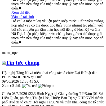
thích trên nền tảng của nhận thức duy lý hay nền khoa học cổ
điển.■
Xem chi tiết
Vấn đề tái sinh
Đó chỉ là một thí dụ về liệu pháp kiếp trước. Rất nhiều trường
hợp như vậy có thể được đọc thấy trong những tác phẩm viết
bởi các chuyên gia tâm thần học nổi tiếng ở Hoa Kỳ và Gia
Nã Đại. Liệu pháp kiếp trước chẳng bao giờ có thể được giải
thích trên nền tảng của nhận thức duy lý hay nền khoa học cổ
điển.■
menu_open
Tin tức chung
Hội nghị Tăng Ni và triển khai công tác tổ chức Đại lễ Phật đản
PL.2570-DL.2026 tại Huế
09/05/2026 12:38:41 SA
Xem cỡ chữ:
Chiều 08/5/2026 (22.3 Bính Ngọ) tại Giảng đường Từ Đàm (01 Sư
Liễu Quán, phường Thuận Hóa, Huế); Ban Trị sự GHPGVN thành
phố Huế đã tổ chức Hội nghị Tăng Ni và triển khai công tác tổ chức