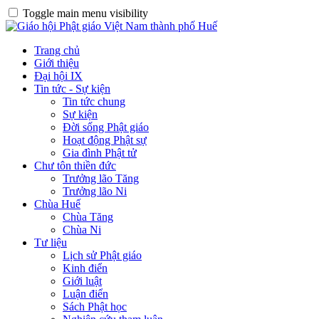
Toggle main menu visibility
Trang chủ
Giới thiệu
Đại hội IX
Tin tức - Sự kiện
Tin tức chung
Sự kiện
Đời sống Phật giáo
Hoạt động Phật sự
Gia đình Phật tử
Chư tôn thiền đức
Trưởng lão Tăng
Trưởng lão Ni
Chùa Huế
Chùa Tăng
Chùa Ni
Tư liệu
Lịch sử Phật giáo
Kinh điển
Giới luật
Luận điển
Sách Phật học