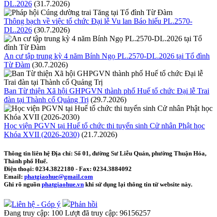
DL.2026
(31.7.2026)
Thông bạch về việc tổ chức Đại lễ Vu lan Báo hiếu PL.2570-
DL.2026
(30.7.2026)
An cư tập trung kỳ 4 năm Bính Ngọ PL.2570-DL.2026 tại Tổ đình
Từ Đàm
(30.7.2026)
Ban Từ thiện Xã hội GHPGVN thành phố Huế tổ chức Đại lễ Trai
đàn tại Thành cổ Quảng Trị
(29.7.2026)
Học viện PGVN tại Huế tổ chức thi tuyển sinh Cử nhân Phật học
Khóa XVII (2026-2030)
(21.7.2026)
Thông tin liên hệ
Địa chỉ: Số 01, đường Sư Liễu Quán, phường Thuận Hóa,
Thành phố Huế.
Điện thoại:
0234.3822180
- Fax:
0234.3884092
Email:
phatgiaohue@gmail.com
Ghi rõ nguồn
phatgiaohue.vn
khi sử dụng lại thông tin từ website này.
Liên hệ - Góp ý
Phản hồi
Đang truy cập:
100
Lượt đã truy cập:
96156257