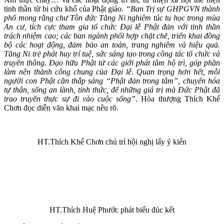
tinh thần từ bi cứu khổ của Phật giáo.
“Ban Trị sự GHPGVN thành
phố mong rằng chư Tôn đức Tăng Ni nghiêm túc tu học trong mùa
An cư, tích cực tham gia tổ chức Đại lễ Phật đản với tinh thần
trách nhiệm cao; các ban ngành phối hợp chặt chẽ, triển khai đồng
bộ các hoạt động, đảm bảo an toàn, trang nghiêm và hiệu quả.
Tăng Ni trẻ phát huy trí tuệ, sức sáng tạo trong công tác tổ chức và
truyền thông. Đạo hữu Phật tử các giới phát tâm hộ trì, góp phần
làm nên thành công chung của Đại lễ. Quan trọng hơn hết, mỗi
người con Phật cần thắp sáng “Phật đản trong tâm”, chuyển hóa
tự thân, sống an lành, tỉnh thức, để những giá trị mà Đức Phật đã
trao truyền thực sự đi vào cuộc sống”
. Hòa thượng Thích Khế
Chơn đọc diễn văn khai mạc nêu rõ.
HT.Thích Khế Chơn chủ trì hội nghị lấy ý kiến
HT.Thích Huệ Phước phát biểu đúc kết