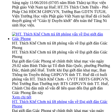
Sáng ngày 11/06/2016 (07/05 năm Bính Thân) tại Học viện
Phật giáo Việt Nam tại Huế; HT.TS Thích Chơn Thiện - Phó
Pháp Chủ HĐCM GHPGVN, Trưởng Ban GDTN TƯGH,
Viện Trưởng Học viện Phật giáo Việt Nam tại Huế đã có buổi
thuyết giảng về "Giáo lý Duyên khởi" đến toàn thể Tăng Ni
sinh Học viện.
HT. Thích Khế Chơn trả lời phỏng vấn về Đại giới đàn Giác
Phong
HT. Thích Khế Chơn trả lời phỏng vấn về Đại giới đàn Giác
Phong
Đại giới đàn Giác Phong sẽ chính thức khai mạc vào ngày
29.02 năm Bính Thân tại Tổ đình Báo Quốc, phường Phường
Đúc, thành phố Huế. Trước khi Đại giới đàn khai mạc, Ban
Thông tin Truyền thông GHPGVN tỉnh TT. Huế đã có buổi
phỏng vấn HT. Thích Khế Chơn - UVTT HĐTS GHPGVN,
Phó Trưởng Ban Thường trực BTS GHPGVN tỉnh TT. Huế,
Chánh Chủ đàn một số vấn đề liên quan đến Đại giới đàn
Giác Phong lần này
Xem chi tiết
HT. Thích Khế Chơn trả lời phỏng vấn về Đại giới đàn Giác
Phong
Đại giới đàn Giác Phong sẽ chính thức khai mạc vào ngày