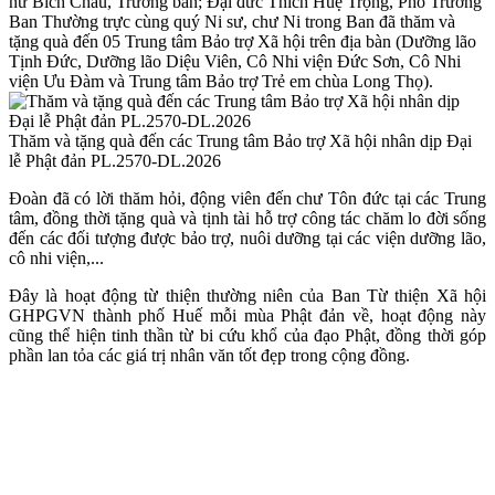
nữ Bích Châu, Trưởng ban; Đại đức Thích Huệ Trọng, Phó Trưởng
Ban Thường trực cùng quý Ni sư, chư Ni trong Ban đã thăm và
tặng quà đến 05 Trung tâm Bảo trợ Xã hội trên địa bàn (Dưỡng lão
Tịnh Đức, Dưỡng lão Diệu Viên, Cô Nhi viện Đức Sơn, Cô Nhi
viện Ưu Đàm và Trung tâm Bảo trợ Trẻ em chùa Long Thọ).
Thăm và tặng quà đến các Trung tâm Bảo trợ Xã hội nhân dịp Đại
lễ Phật đản PL.2570-DL.2026
Đoàn đã có lời thăm hỏi, động viên đến chư Tôn đức tại các Trung
tâm, đồng thời tặng quà và tịnh tài hỗ trợ công tác chăm lo đời sống
đến các đối tượng được bảo trợ, nuôi dưỡng tại các viện dưỡng lão,
cô nhi viện,...
Đây là hoạt động từ thiện thường niên của Ban Từ thiện Xã hội
GHPGVN thành phố Huế mỗi mùa Phật đản về, hoạt động này
cũng thể hiện tinh thần từ bi cứu khổ của đạo Phật, đồng thời góp
phần lan tỏa các giá trị nhân văn tốt đẹp trong cộng đồng.