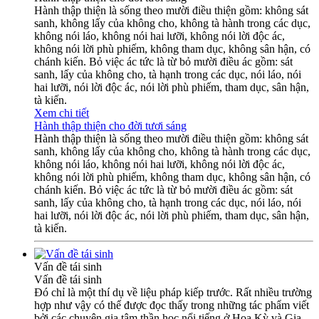
Hành thập thiện là sống theo mười điều thiện gồm: không sát
sanh, không lấy của không cho, không tà hành trong các dục,
không nói láo, không nói hai lưỡi, không nói lời độc ác,
không nói lời phù phiếm, không tham dục, không sân hận, có
chánh kiến. Bỏ việc ác tức là từ bỏ mười điều ác gồm: sát
sanh, lấy của không cho, tà hạnh trong các dục, nói láo, nói
hai lưỡi, nói lời độc ác, nói lời phù phiếm, tham dục, sân hận,
tà kiến.
Xem chi tiết
Hành thập thiện cho đời tươi sáng
Hành thập thiện là sống theo mười điều thiện gồm: không sát
sanh, không lấy của không cho, không tà hành trong các dục,
không nói láo, không nói hai lưỡi, không nói lời độc ác,
không nói lời phù phiếm, không tham dục, không sân hận, có
chánh kiến. Bỏ việc ác tức là từ bỏ mười điều ác gồm: sát
sanh, lấy của không cho, tà hạnh trong các dục, nói láo, nói
hai lưỡi, nói lời độc ác, nói lời phù phiếm, tham dục, sân hận,
tà kiến.
Vấn đề tái sinh
Vấn đề tái sinh
Đó chỉ là một thí dụ về liệu pháp kiếp trước. Rất nhiều trường
hợp như vậy có thể được đọc thấy trong những tác phẩm viết
bởi các chuyên gia tâm thần học nổi tiếng ở Hoa Kỳ và Gia