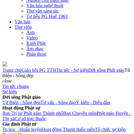
Nghiên cứu tham luận
Văn hóa nghệ thuật
Thơ văn sáng tác
Tư liệu PG Huế 1963
Văn bản
Thư viện
Ảnh
Video
Kinh Phật
Âm nhạc
Pháp thoại
Trang chủ
Giáo hội PG TTH
Tin tức - Sự kiện
Đời sống Phật giáo
Từ
thiện - Sống đẹp
close
Tin tức chung
Sự kiện
Đời sống Phật giáo
Từ thiện - Sống đẹp
Tư vấn - Sống đạo
Ý kiến - Diễn đàn
Hoạt động Phật sự
Ban Trị sự Phật giáo Thành phố
Ban Chuyên môn
Phật giáo Huyện -
Thị xã
Cơ sở trực thuộc
Gia đình Phật tử
Tu học - Huấn luyện
Hoạt động Thanh thiếu niên
Tổ chức sự kiện