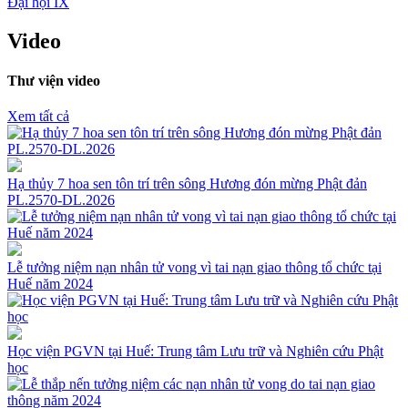
Đại hội IX
Video
Thư viện video
Xem tất cả
Hạ thủy 7 hoa sen tôn trí trên sông Hương đón mừng Phật đản
PL.2570-DL.2026
Lễ tưởng niệm nạn nhân tử vong vì tai nạn giao thông tổ chức tại
Huế năm 2024
Học viện PGVN tại Huế: Trung tâm Lưu trữ và Nghiên cứu Phật
học