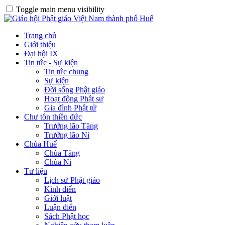
Toggle main menu visibility
Trang chủ
Giới thiệu
Đại hội IX
Tin tức - Sự kiện
Tin tức chung
Sự kiện
Đời sống Phật giáo
Hoạt động Phật sự
Gia đình Phật tử
Chư tôn thiền đức
Trưởng lão Tăng
Trưởng lão Ni
Chùa Huế
Chùa Tăng
Chùa Ni
Tư liệu
Lịch sử Phật giáo
Kinh điển
Giới luật
Luận điển
Sách Phật học