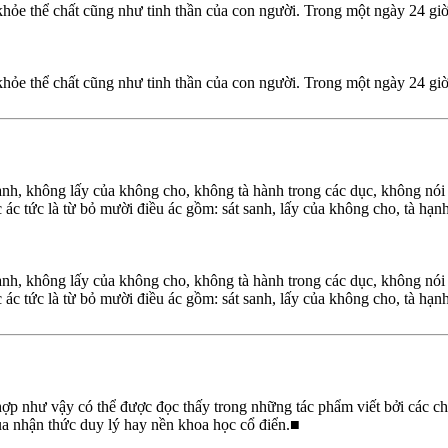
hỏe thể chất cũng như tinh thần của con người. Trong một ngày 24 giờ t
hỏe thể chất cũng như tinh thần của con người. Trong một ngày 24 giờ t
nh, không lấy của không cho, không tà hành trong các dục, không nói l
 tức là từ bỏ mười điều ác gồm: sát sanh, lấy của không cho, tà hạnh tr
nh, không lấy của không cho, không tà hành trong các dục, không nói l
 tức là từ bỏ mười điều ác gồm: sát sanh, lấy của không cho, tà hạnh tr
g hợp như vậy có thể được đọc thấy trong những tác phẩm viết bởi các 
của nhận thức duy lý hay nền khoa học cổ điển.■