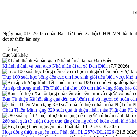
ĐĐ
Ngày mai, 01/12/2025 đoàn Ban Từ thiện Xã hội GHPGVN thành phố Hu
đợt từ thiện lần này.
Tuệ Tuệ
Các bài khác
Khánh thành và bàn giao Nhà nhân ái tại xã Đan Điền
(7.7.2026)
Trao 100 suất học bổng đến các em học sinh giỏi tiêu biểu vượt khó
Ấm áp chương trình Tết Thiếu nhi cho 100 em nhỏ vùng đồng bào dâ
Ban Từ thiện Xã hội tặng quà đến các bệnh nhi và người có hoàn cả
Chùa Thiên Minh tặng 320 suất quà từ thiện nhân mùa Phật đản PL.
280 suất quà từ thiện được trao tặng đến người có hoàn cảnh khó khă
Hoạt động thiện nguyện mùa Phật đản PL.2570-DL.2026
(21.5.2026