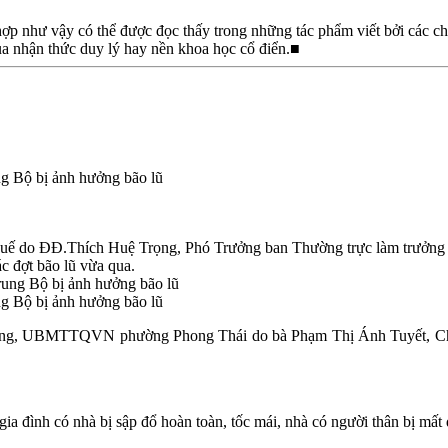
g hợp như vậy có thể được đọc thấy trong những tác phẩm viết bởi các 
của nhận thức duy lý hay nền khoa học cổ điển.■
ng Bộ bị ảnh hưởng bão lũ
do ĐĐ.Thích Huệ Trọng, Phó Trưởng ban Thường trực làm trưởng đoà
c đợt bão lũ vừa qua.
ng Bộ bị ảnh hưởng bão lũ
ặng, UBMTTQVN phường Phong Thái do bà Phạm Thị Ánh Tuyết, Chủ tị
 gia đình có nhà bị sập đổ hoàn toàn, tốc mái, nhà có người thân bị mấ