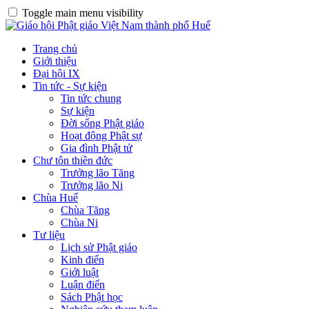
Toggle main menu visibility
Trang chủ
Giới thiệu
Đại hội IX
Tin tức - Sự kiện
Tin tức chung
Sự kiện
Đời sống Phật giáo
Hoạt động Phật sự
Gia đình Phật tử
Chư tôn thiền đức
Trưởng lão Tăng
Trưởng lão Ni
Chùa Huế
Chùa Tăng
Chùa Ni
Tư liệu
Lịch sử Phật giáo
Kinh điển
Giới luật
Luận điển
Sách Phật học