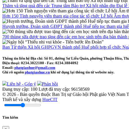
Thăm và tặng quà đến các Trung tâm Bảo trợ Xã hội nhân dịp Đại l
Hơn 150 Tình nguyện viên tham gia công tác tổ chức Lễ hội Ẩm thự
Huynh trưởng, Đoàn sinh GĐPT thành phố Huế tiếp tục tham gia hi
700 thùng sữa được trao tặng đến các em học sinh trên địa bàn thàn
Ban Từ thiện Xã hội GHPGVN thành phố Huế phối hợp tổ chức Ngày 
Thông tin liên hệ
Địa chỉ: Số 01, đường Sư Liễu Quán, phường Thuận Hóa, Th
Điện thoại:
0234.3822180
- Fax:
0234.3884092
Email:
phatgiaohue@gmail.com
Ghi rõ nguồn
phatgiaohue.vn
khi sử dụng lại thông tin từ website này.
Liên hệ - Góp ý
Phản hồi
Đang truy cập:
100
Lượt đã truy cập:
96158569
© 2026 - Bản quyền thuộc Ban Trị sự Giáo hội Phật giáo Việt Nam
Thiết kế và xây dựng
HueCIT
Tìm kiếm