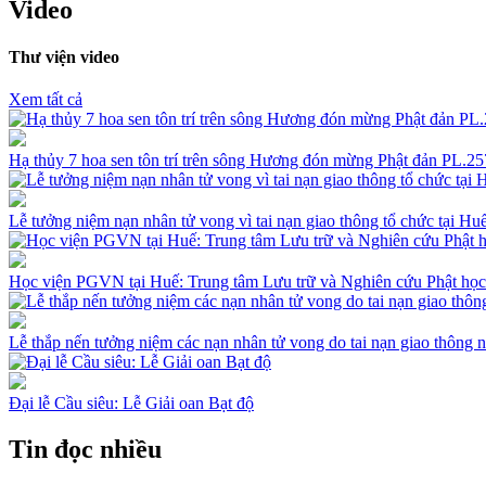
Video
Thư viện video
Xem tất cả
Hạ thủy 7 hoa sen tôn trí trên sông Hương đón mừng Phật đản PL.
Lễ tưởng niệm nạn nhân tử vong vì tai nạn giao thông tổ chức tại H
Học viện PGVN tại Huế: Trung tâm Lưu trữ và Nghiên cứu Phật học
Lễ thắp nến tưởng niệm các nạn nhân tử vong do tai nạn giao thông
Đại lễ Cầu siêu: Lễ Giải oan Bạt độ
Tin đọc nhiều