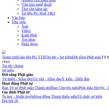
Nghiên cứu tham luận
Văn hóa nghệ thuật
Thơ văn sáng tác
Tư liệu PG Huế 1963
Văn bản
Thư viện
Ảnh
Video
Kinh Phật
Âm nhạc
Pháp thoại
Trang chủ
Giáo hội PG TTH
Tin tức - Sự kiện
Đời sống Phật giáo
Từ t
close
Tin tức chung
Sự kiện
Đời sống Phật giáo
Từ thiện - Sống đẹp
Tư vấn - Sống đạo
Ý kiến - Diễn đàn
Hoạt động Phật sự
Ban Trị sự Phật giáo Thành phố
Ban Chuyên môn
Phật giáo Huyện - 
Gia đình Phật tử
Tu học - Huấn luyện
Hoạt động Thanh thiếu niên
Tổ chức sự kiện
Đại hội IX