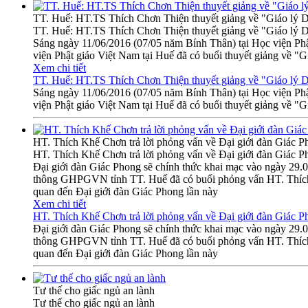
TT. Huế: HT.TS Thích Chơn Thiện thuyết giảng về "Giáo lý 
TT. Huế: HT.TS Thích Chơn Thiện thuyết giảng về "Giáo lý 
Sáng ngày 11/06/2016 (07/05 năm Bính Thân) tại Học việ
viện Phật giáo Việt Nam tại Huế đã có buổi thuyết giảng về "G
Xem chi tiết
TT. Huế: HT.TS Thích Chơn Thiện thuyết giảng về "Giáo lý 
Sáng ngày 11/06/2016 (07/05 năm Bính Thân) tại Học việ
viện Phật giáo Việt Nam tại Huế đã có buổi thuyết giảng về "G
HT. Thích Khế Chơn trả lời phỏng vấn về Đại giới đàn Giác P
HT. Thích Khế Chơn trả lời phỏng vấn về Đại giới đàn Giác P
Đại giới đàn Giác Phong sẽ chính thức khai mạc vào ngày 29
thông GHPGVN tỉnh TT. Huế đã có buổi phỏng vấn HT. Th
quan đến Đại giới đàn Giác Phong lần này
Xem chi tiết
HT. Thích Khế Chơn trả lời phỏng vấn về Đại giới đàn Giác P
Đại giới đàn Giác Phong sẽ chính thức khai mạc vào ngày 29
thông GHPGVN tỉnh TT. Huế đã có buổi phỏng vấn HT. Th
quan đến Đại giới đàn Giác Phong lần này
Tư thế cho giấc ngủ an lành
Tư thế cho giấc ngủ an lành