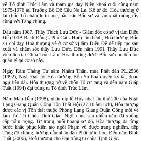
về Tổ đình Trúc Lâm và tham gia dạy Niên khoá cuối cùng năm
1975-1976 tại Trường Bồ Đề Câu Na La. Kể từ đó, Hòa thượng ở
lại chốn Tổ chăm lo tu học, hầu cận Bổn sư và sản xuất ruộng rẫy
cùng với Tăng chúng.
Đầu năm 1987, Thầy Thích Lưu Đức - Giám đốc cơ sở vị tâm Diệu
Đế (100B Bạch Đằng - Phú Cát - Huế) lâm bệnh, Hoà thượng Bổn
sư chỉ dạy Hoà thượng về ở cơ sở vị tâm Diệu Đế để tiếp tục sản
xuất và chăm sóc thầy Lưu Đức. Đến năm 1991 Thầy Lưu Đức
viên tịch tại Chùa Trúc Lâm, Hòa thượng được Bổn sư cho tiếp tục
quản lý tại cơ sở này.
Ngày Rằm Tháng Tư năm Nhâm Thân, mùa Phật đản PL.2536
(1992), Ngài Đại lão Hòa thượng Bổn Sư hoá duyên ký tất, đoan
ngự liên đài, Hòa thượng trở về chốn Tổ cư tang và đến năm Giáp
Tuất (1994) đại trùng tu Tổ đình Trúc Lâm.
Năm Mậu Dần (1998), nhân dịp lễ Húy nhật lần thứ 200 của Ngài
Lạng Giang Quận Công Tôn Thất Hội (27-10 âm lịch), Hòa thượng
được các vị Tôn thất thuộc Phòng Lạng Giang Quận Công mời về
làm Trú Trì Chùa Tịnh Giác. Ngôi chùa sau nhiều năm đã xuống
cấp trầm trọng. Từ trong buổi hoang sơ đó, Hòa thượng đã từng
bước khắc phục kiến tạo ngôi Phạm vũ được trang nghiêm, tiếp
Tăng độ chúng, hướng dẫn nhân dân Phật tử tu học. Đến năm Bính
Tuất (2006), Hoà thượng cho Đại trùng tu chùa Tịnh Giác.