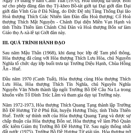
Ngày 19 tháng 9 năm Canh Tuất (1970), Hoà thượng đã được Bổn
sư cho phép đăng đàn thọ Tỳ-kheo Bồ-tát giới tại Đại giới đàn Đại
giới đàn Vĩnh Gia ở Đà Nẵng, do Đức Đệ nhị Tăng Thống Đại lão
Hoà thượng Thích Giác Nhiên làm Đàn đầu Hoà thượng; Cố Hoà
thượng Thích Mật Nguyện - Chánh Đại diện Miền Vạn Hạnh và
tỉnh Thừa Thiên làm Chánh Chủ Đàn và Hoà thượng Bổn sư làm
Giáo thọ A-xà-lê tại Giới đàn này.
III. QUÁ TRÌNH HÀNH ĐẠO
Sau năm Mậu Thân (1968), khi đang học lớp đệ Tam phổ thông,
Hòa thượng đã cùng với Hòa thượng Thích Lưu Hòa, chú Nguyên
Nghĩa tổ chức dạy lớp buổi trưa tại Trường Diệu Hạnh, Chùa Hồng
Ân - Huế.
Đầu năm 1970 (Canh Tuất), Hòa thượng cùng Hòa thượng Thích
Lưu Hòa, Hòa thượng Thích Tín Nghĩa, chú Nguyên Nghĩa
Nguyễn Văn Nhơn thành lập ngôi Trường Bồ Đề Câu Na La trong
khuôn viên Tổ Đình Trúc Lâm và tham gia dạy tại Trường này.
Năm 1972-1973, Hòa thượng Thích Quang Tạng thành lập Trường
Bồ Đề Hương Từ ở Phú Bài, huyện Hương Thủy, tỉnh Thừa Thiên
Huế. Trước sự thỉnh mời của Hòa thượng Quang Tạng và được sự
chấp thuận của Hòa thượng Bổn sư, Hòa thượng về làm Phó Quản
đốc kiêm Giám thị Trường Bồ Đề Hương Từ. Sau ngày thống nhất
đất nước (1975), Trường Bồ Đề Hương Từ giải tán, Hòa thượng trở