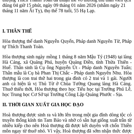
đúng 04 giờ 15 phút, ngày 09 tháng 01 năm 2026 (nhằm ngày 21
tháng 11 năm Ất Tỵ), thọ thế 78 tuổi, 55 Hạ Lạp.
I. THÂN THẾ
Hòa thượng thế danh Nguyễn Quyển, Pháp danh Nguyên Từ, Pháp
tự Thích Thanh Toàn.
Hòa thượng sinh ngày mồng 1 tháng 8 năm Mậu Tý (1948) tại làng
Hà Cảng, xã Quảng Phú, huyện Quảng Điền, tỉnh Thừa Thiên -
Huế. Thân sinh là Cụ ông Nguyễn Út - Pháp danh Nguyên Tuấn;
Thân mẫu là Cụ bà Phan Thị Chắc - Pháp danh Nguyên Nhu. Hòa
thượng là con trai thứ hai trong gia đình có 2 trai và 1 gái. Người
anh cả hiện là vị Thủ Từ ở Chùa Tường Quang làng Hà Cảng.
Thuở thiếu thời, Hòa thượng theo học Tiểu học tại Trường Phú Lễ,
học Trung học Cơ Sở tại Trường Công Lập Quảng Phước - Sịa.
II. THỜI GIAN XUẤT GIA HỌC ĐẠO
Hoà thượng được sinh ra và lớn lên trong một gia đình dòng tộc có
truyền thống kính tin Tam Bảo và nhờ có sẵn hạt giống xuất trần từ
nhiều kiếp cho nên Hoà thượng đã được kết duyên với chốn Thiền
môn ngay từ thuở nhỏ. Vì vậy, Hoà thượng đã sớm nhận thức được