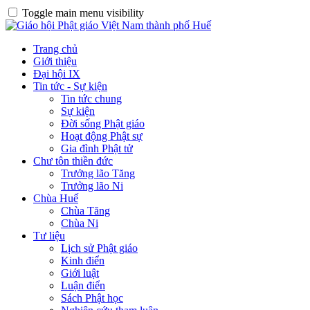
Toggle main menu visibility
Trang chủ
Giới thiệu
Đại hội IX
Tin tức - Sự kiện
Tin tức chung
Sự kiện
Đời sống Phật giáo
Hoạt động Phật sự
Gia đình Phật tử
Chư tôn thiền đức
Trưởng lão Tăng
Trưởng lão Ni
Chùa Huế
Chùa Tăng
Chùa Ni
Tư liệu
Lịch sử Phật giáo
Kinh điển
Giới luật
Luận điển
Sách Phật học