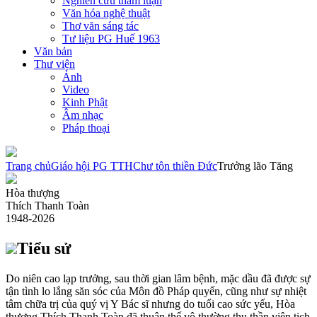
Nghiên cứu tham luận
Văn hóa nghệ thuật
Thơ văn sáng tác
Tư liệu PG Huế 1963
Văn bản
Thư viện
Ảnh
Video
Kinh Phật
Âm nhạc
Pháp thoại
Trang chủ
Giáo hội PG TTH
Chư tôn thiền Đức
Trưởng lão Tăng
Hòa thượng
Thích Thanh Toàn
1948-2026
Tiểu sử
Do niên cao lạp trưởng, sau thời gian lâm bệnh, mặc dầu đã được sự
tận tình lo lắng săn sóc của Môn đồ Pháp quyến, cũng như sự nhiệt
tâm chữa trị của quý vị Y Bác sĩ nhưng do tuổi cao sức yếu, Hòa
thượng Thích Thanh Toàn đã thuận thế vô thường thu thần viên tịch