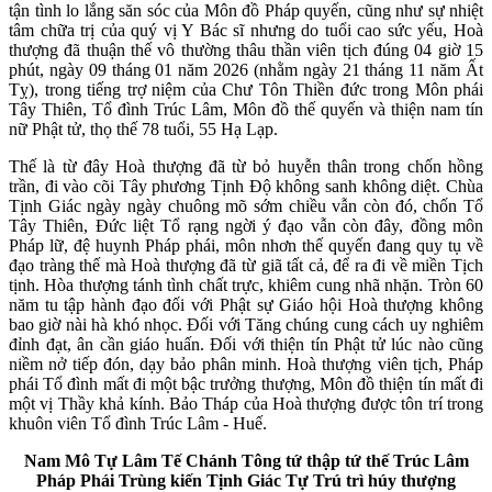
tận tình lo lắng săn sóc của Môn đồ Pháp quyến, cũng như sự nhiệt
tâm chữa trị của quý vị Y Bác sĩ nhưng do tuổi cao sức yếu, Hoà
thượng đã thuận thế vô thường thâu thần viên tịch đúng 04 giờ 15
phút, ngày 09 tháng 01 năm 2026 (nhằm ngày 21 tháng 11 năm Ất
Tỵ), trong tiếng trợ niệm của Chư Tôn Thiền đức trong Môn phái
Tây Thiên, Tổ đình Trúc Lâm, Môn đồ thế quyến và thiện nam tín
nữ Phật tử, thọ thế 78 tuổi, 55 Hạ Lạp.
Thế là từ đây Hoà thượng đã từ bỏ huyễn thân trong chốn hồng
trần, đi vào cõi Tây phương Tịnh Độ không sanh không diệt. Chùa
Tịnh Giác ngày ngày chuông mõ sớm chiều vẫn còn đó, chốn Tổ
Tây Thiên, Đức liệt Tổ rạng ngời ý đạo vẫn còn đây, đồng môn
Pháp lữ, đệ huynh Pháp phái, môn nhơn thế quyến đang quy tụ về
đạo tràng thế mà Hoà thượng đã từ giã tất cả, để ra đi về miền Tịch
tịnh. Hòa thượng tánh tình chất trực, khiêm cung nhã nhặn. Tròn 60
năm tu tập hành đạo đối với Phật sự Giáo hội Hoà thượng không
bao giờ nài hà khó nhọc. Đối với Tăng chúng cung cách uy nghiêm
đỉnh đạt, ân cần giáo huấn. Đối với thiện tín Phật tử lúc nào cũng
niềm nở tiếp đón, dạy bảo phân minh. Hoà thượng viên tịch, Pháp
phái Tổ đình mất đi một bậc trưởng thượng, Môn đồ thiện tín mất đi
một vị Thầy khả kính. Bảo Tháp của Hoà thượng được tôn trí trong
khuôn viên Tổ đình Trúc Lâm - Huế.
Nam Mô Tự Lâm Tế Chánh Tông tứ thập tứ thế Trúc Lâm
Pháp Phái Trùng kiến Tịnh Giác Tự Trú trì húy thượng