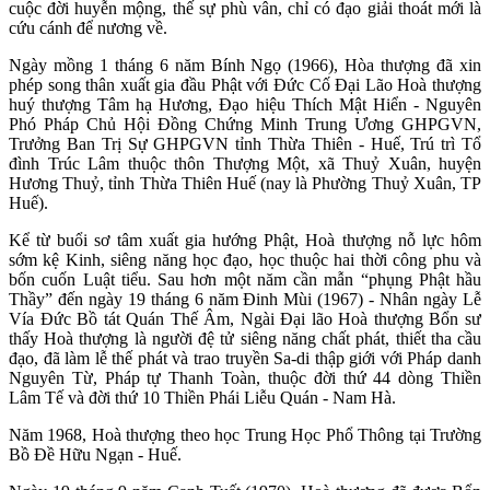
cuộc đời huyễn mộng, thế sự phù vân, chỉ có đạo giải thoát mới là
cứu cánh để nương về.
Ngày mồng 1 tháng 6 năm Bính Ngọ (1966), Hòa thượng đã xin
phép song thân xuất gia đầu Phật với Đức Cố Đại Lão Hoà thượng
huý thượng Tâm hạ Hương, Đạo hiệu Thích Mật Hiển - Nguyên
Phó Pháp Chủ Hội Đồng Chứng Minh Trung Ương GHPGVN,
Trưởng Ban Trị Sự GHPGVN tỉnh Thừa Thiên - Huế, Trú trì Tổ
đình Trúc Lâm thuộc thôn Thượng Một, xã Thuỷ Xuân, huyện
Hương Thuỷ, tỉnh Thừa Thiên Huế (nay là Phường Thuỷ Xuân, TP
Huế).
Kể từ buổi sơ tâm xuất gia hướng Phật, Hoà thượng nỗ lực hôm
sớm kệ Kinh, siêng năng học đạo, học thuộc hai thời công phu và
bốn cuốn Luật tiểu. Sau hơn một năm cần mẫn “phụng Phật hầu
Thầy” đến ngày 19 tháng 6 năm Đinh Mùi (1967) - Nhân ngày Lễ
Vía Đức Bồ tát Quán Thế Âm, Ngài Đại lão Hoà thượng Bổn sư
thấy Hoà thượng là người đệ tử siêng năng chất phát, thiết tha cầu
đạo, đã làm lễ thế phát và trao truyền Sa-di thập giới với Pháp danh
Nguyên Từ, Pháp tự Thanh Toàn, thuộc đời thứ 44 dòng Thiền
Lâm Tế và đời thứ 10 Thiền Phái Liễu Quán - Nam Hà.
Năm 1968, Hoà thượng theo học Trung Học Phổ Thông tại Trường
Bồ Đề Hữu Ngạn - Huế.