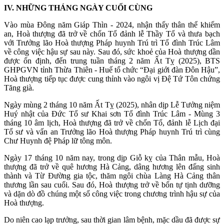
IV. NHỮNG THÁNG NGÀY CUỐI CÙNG
Vào mùa Đông năm Giáp Thìn - 2024, nhận thấy thân thể khiếm
an, Hoà thượng đã trở về chốn Tổ đảnh lễ Thầy Tổ và thưa bạch
với Trưởng lão Hoà thượng Pháp huynh Trú trì Tổ đình Trúc Lâm
về công việc hậu sự sau này. Sau đó, sức khoẻ của Hoà thượng dần
được ổn định, đến trung tuần tháng 2 năm Ất Tỵ (2025), BTS
GHPGVN tỉnh Thừa Thiên - Huế tổ chức “Đại giới đàn Đôn Hậu”,
Hoà thượng tiếp tục được cung thỉnh vào ngôi vị Đệ Tứ Tôn chứng
Tăng già.
Ngày mùng 2 tháng 10 năm Ất Tỵ (2025), nhân dịp Lễ Tưởng niệm
Huý nhật của Đức Tổ sư Khai sơn Tổ đình Trúc Lâm - Mùng 3
tháng 10 âm lịch, Hoà thượng đã trở về chốn Tổ, đảnh lễ Lịch đại
Tổ sư và vấn an Trưởng lão Hoà thượng Pháp huynh Trú trì cùng
Chư Huynh đệ Pháp lữ tông môn.
Ngày 17 tháng 10 năm nay, trong dịp Giỗ kỵ của Thân mẫu, Hoà
thượng đã trở về quê hương Hà Cảng, dâng hương lên đấng sinh
thành và Từ Đường gia tộc, thăm ngôi chùa Làng Hà Cảng thân
thương lần sau cuối. Sau đó, Hoà thượng trở về bổn tự tịnh dưỡng
và dặn dò đồ chúng một số công việc trong chương trình hậu sự của
Hoà thượng.
Do niên cao lạp trưởng, sau thời gian lâm bệnh, mặc dầu đã được sự