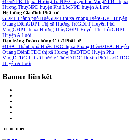
Điền
NPĐ Thị xã Hương Trà
NPĐ huyện Phú Vang
NPĐ Thị xã
Hương Thủy
NPĐ huyện Phú Lộc
NPĐ huyện A Lưới
Hệ thống Gia đình Phật tử
GĐPT Thành phố Huế
GĐPT thị xã Phong Điền
GĐPT Huyện
Quảng Điền
GĐPT Thị xã Hương Trà
GĐPT Huyện Phú
Vang
GĐPT thị xã Hương Thủy
GĐPT Huyện Phú Lộc
GĐPT
Huyện A Lưới
Đạo tràng Đoàn chúng Cư sĩ Phật tử
ĐTĐC Thành phố Huế
ĐTĐC thị xã Phong Điền
ĐTĐC Huyện
Quảng Điền
ĐTĐC thị xã Hương Trà
ĐTĐC Huyện Phú
Vang
ĐTĐC Thị xã Hương Thủy
ĐTĐC Huyện Phú Lộc
ĐTĐC
Huyện A Lưới
Banner liên kết
menu_open