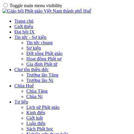
Toggle main menu visibility
Trang chủ
Giới thiệu
Đại hội IX
Tin tức - Sự kiện
Tin tức chung
Sự kiện
Đời sống Phật giáo
Hoạt động Phật sự
Gia đình Phật tử
Chư tôn thiền đức
Trưởng lão Tăng
Trưởng lão Ni
Chùa Huế
Chùa Tăng
Chùa Ni
Tư liệu
Lịch sử Phật giáo
Kinh điển
Giới luật
Luận điển
Sách Phật học