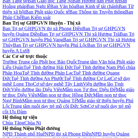
Ban Tăng sự
Ban Giáo dục Tăng Ni
Ban Hướng dẫn Phật tử
Ban
Hoằng pháp
Ban Nghi lễ
Ban Văn hóa
Ban Kinh tế tài chánh
Ban Từ
thiện xã hội
Ban Phật giáo Quốc tế
Ban Thông tin Truyền thông
Ban
Pháp Chế
Ban Kiểm soát
Ban Trị sự GHPGVN Huyện - Thị xã
Ban Trị sự GHPGVN thị xã Phong Điền
Ban Trị sự GHPGVN
huyện Quảng Điền
Ban Trị sự GHPGVN Thị xã Hương Trà
Ban Trị
sự GHPGVN huyện Phú Vang
Ban Trị sự GHPGVN Thị xã Hương
Thủy
Ban Trị sự GHPGVN huyện Phú Lộc
Ban Trị sự GHPGVN
huyện A Lưới
Các Cơ sở trực thuộc
Trường Trung cấp Phật học Báo Quốc
Trung tâm Văn hóa Phật giáo
Liễu Quán
Tuệ Tĩnh đường Hải Đức
Tuệ Tĩnh đường Nam Phổ chùa
Pháp Hoa
Tuệ Tĩnh đường Pháp Lạc
Tuệ Tĩnh đường Quang
Đức
Tuệ Tĩnh đường An Phước
Tuệ Tĩnh đường Cự Lại
Cơ sở dạy
nghề Long Thọ
Cơ sở dạy nghề Tây Linh
Viện dưỡng lão Tịnh
Đức
Viện dưỡng lão Diệu Viên
Mầm non Tư thục Diệu Đế
Mẫu giáo
tư thục Diệu Viên
Mầm non tư thục Hồng Đức
Mầm non tư thục
Ngự Bình
Mầm non tư thục Quảng Tế
Mẫu giáo từ thiện huyện Phú
Lộc
Trung tâm nuôi dạy trẻ mồ côi Đức Sơn
Cơ sở nuôi dạy trẻ mồ
côi Ưu Đàm
Hệ thống tự viện
Chùa Tăng
Chùa Ni
Hệ thống Niệm Phật đường
NPĐ Thành phố Huế
NPĐ thị xã Phong Điền
NPĐ huyện Quảng