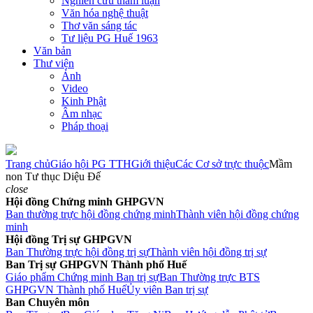
Nghiên cứu tham luận
Văn hóa nghệ thuật
Thơ văn sáng tác
Tư liệu PG Huế 1963
Văn bản
Thư viện
Ảnh
Video
Kinh Phật
Âm nhạc
Pháp thoại
Trang chủ
Giáo hội PG TTH
Giới thiệu
Các Cơ sở trực thuộc
Mầm
non Tư thục Diệu Đế
close
Hội đồng Chứng minh GHPGVN
Ban thường trực hội đồng chứng minh
Thành viên hội đồng chứng
minh
Hội đồng Trị sự GHPGVN
Ban Thường trực hội đồng trị sự
Thành viên hội đồng trị sự
Ban Trị sự GHPGVN Thành phố Huế
Giáo phẩm Chứng minh Ban trị sự
Ban Thường trực BTS
GHPGVN Thành phố Huế
Ủy viên Ban trị sự
Ban Chuyên môn