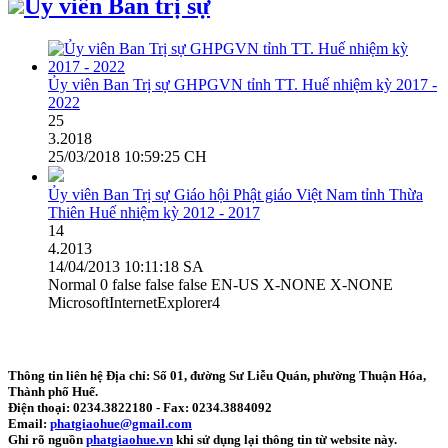
Ủy viên Ban trị sự
Ủy viên Ban Trị sự GHPGVN tỉnh TT. Huế nhiệm kỳ 2017 -
2022
25
3.2018
25/03/2018 10:59:25 CH
Ủy viên Ban Trị sự Giáo hội Phật giáo Việt Nam tỉnh Thừa
Thiên Huế nhiệm kỳ 2012 - 2017
14
4.2013
14/04/2013 10:11:18 SA
Normal 0 false false false EN-US X-NONE X-NONE
MicrosoftInternetExplorer4
Thông tin liên hệ
Địa chỉ: Số 01, đường Sư Liễu Quán, phường Thuận Hóa,
Thành phố Huế.
Điện thoại:
0234.3822180
- Fax:
0234.3884092
Email:
phatgiaohue@gmail.com
Ghi rõ nguồn
phatgiaohue.vn
khi sử dụng lại thông tin từ website này.