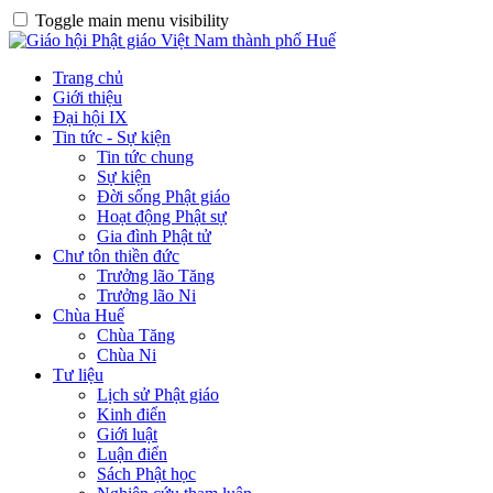
Toggle main menu visibility
Trang chủ
Giới thiệu
Đại hội IX
Tin tức - Sự kiện
Tin tức chung
Sự kiện
Đời sống Phật giáo
Hoạt động Phật sự
Gia đình Phật tử
Chư tôn thiền đức
Trưởng lão Tăng
Trưởng lão Ni
Chùa Huế
Chùa Tăng
Chùa Ni
Tư liệu
Lịch sử Phật giáo
Kinh điển
Giới luật
Luận điển
Sách Phật học