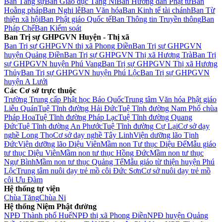
Ban Tăng sự
Ban Giáo dục Tăng Ni
Ban Hướng dẫn Phật tử
Ban
Hoằng pháp
Ban Nghi lễ
Ban Văn hóa
Ban Kinh tế tài chánh
Ban Từ
thiện xã hội
Ban Phật giáo Quốc tế
Ban Thông tin Truyền thông
Ban
Pháp Chế
Ban Kiểm soát
Ban Trị sự GHPGVN Huyện - Thị xã
Ban Trị sự GHPGVN thị xã Phong Điền
Ban Trị sự GHPGVN
huyện Quảng Điền
Ban Trị sự GHPGVN Thị xã Hương Trà
Ban Trị
sự GHPGVN huyện Phú Vang
Ban Trị sự GHPGVN Thị xã Hương
Thủy
Ban Trị sự GHPGVN huyện Phú Lộc
Ban Trị sự GHPGVN
huyện A Lưới
Các Cơ sở trực thuộc
Trường Trung cấp Phật học Báo Quốc
Trung tâm Văn hóa Phật giáo
Liễu Quán
Tuệ Tĩnh đường Hải Đức
Tuệ Tĩnh đường Nam Phổ chùa
Pháp Hoa
Tuệ Tĩnh đường Pháp Lạc
Tuệ Tĩnh đường Quang
Đức
Tuệ Tĩnh đường An Phước
Tuệ Tĩnh đường Cự Lại
Cơ sở dạy
nghề Long Thọ
Cơ sở dạy nghề Tây Linh
Viện dưỡng lão Tịnh
Đức
Viện dưỡng lão Diệu Viên
Mầm non Tư thục Diệu Đế
Mẫu giáo
tư thục Diệu Viên
Mầm non tư thục Hồng Đức
Mầm non tư thục
Ngự Bình
Mầm non tư thục Quảng Tế
Mẫu giáo từ thiện huyện Phú
Lộc
Trung tâm nuôi dạy trẻ mồ côi Đức Sơn
Cơ sở nuôi dạy trẻ mồ
côi Ưu Đàm
Hệ thống tự viện
Chùa Tăng
Chùa Ni
Hệ thống Niệm Phật đường
NPĐ Thành phố Huế
NPĐ thị xã Phong Điền
NPĐ huyện Quảng