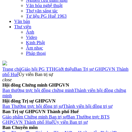
Nghiên cứu tham luận
Văn hóa nghệ thuật
Thơ văn sáng tác
Tư liệu PG Huế 1963
Văn bản
Thư viện
Ảnh
Video
Kinh Phật
Âm nhạc
Pháp thoại
Trang chủ
Giáo hội PG TTH
Giới thiệu
Ban Trị sự GHPGVN Thành
phố Huế
Ủy viên Ban trị sự
close
Hội đồng Chứng minh GHPGVN
Ban thường trực hội đồng chứng minh
Thành viên hội đồng chứng
minh
Hội đồng Trị sự GHPGVN
Ban Thường trực hội đồng trị sự
Thành viên hội đồng trị sự
Ban Trị sự GHPGVN Thành phố Huế
Giáo phẩm Chứng minh Ban trị sự
Ban Thường trực BTS
GHPGVN Thành phố Huế
Ủy viên Ban trị sự
Ban Chuyên môn