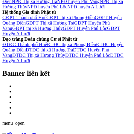
Điền
NPĐ Thị xã Hương Trà
NPĐ huyện Phú Vang
NPĐ Thị xã
Hương Thủy
NPĐ huyện Phú Lộc
NPĐ huyện A Lưới
Hệ thống Gia đình Phật tử
GĐPT Thành phố Huế
GĐPT thị xã Phong Điền
GĐPT Huyện
Quảng Điền
GĐPT Thị xã Hương Trà
GĐPT Huyện Phú
Vang
GĐPT thị xã Hương Thủy
GĐPT Huyện Phú Lộc
GĐPT
Huyện A Lưới
Đạo tràng Đoàn chúng Cư sĩ Phật tử
ĐTĐC Thành phố Huế
ĐTĐC thị xã Phong Điền
ĐTĐC Huyện
Quảng Điền
ĐTĐC thị xã Hương Trà
ĐTĐC Huyện Phú
Vang
ĐTĐC Thị xã Hương Thủy
ĐTĐC Huyện Phú Lộc
ĐTĐC
Huyện A Lưới
Banner liên kết
menu_open