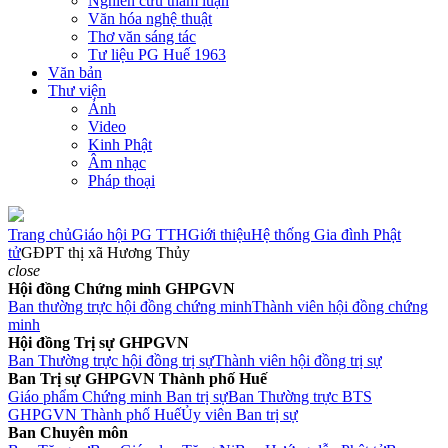
Nghiên cứu tham luận
Văn hóa nghệ thuật
Thơ văn sáng tác
Tư liệu PG Huế 1963
Văn bản
Thư viện
Ảnh
Video
Kinh Phật
Âm nhạc
Pháp thoại
Trang chủ
Giáo hội PG TTH
Giới thiệu
Hệ thống Gia đình Phật
tử
GĐPT thị xã Hương Thủy
close
Hội đồng Chứng minh GHPGVN
Ban thường trực hội đồng chứng minh
Thành viên hội đồng chứng
minh
Hội đồng Trị sự GHPGVN
Ban Thường trực hội đồng trị sự
Thành viên hội đồng trị sự
Ban Trị sự GHPGVN Thành phố Huế
Giáo phẩm Chứng minh Ban trị sự
Ban Thường trực BTS
GHPGVN Thành phố Huế
Ủy viên Ban trị sự
Ban Chuyên môn