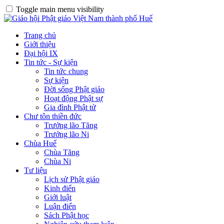
Toggle main menu visibility
Trang chủ
Giới thiệu
Đại hội IX
Tin tức - Sự kiện
Tin tức chung
Sự kiện
Đời sống Phật giáo
Hoạt động Phật sự
Gia đình Phật tử
Chư tôn thiền đức
Trưởng lão Tăng
Trưởng lão Ni
Chùa Huế
Chùa Tăng
Chùa Ni
Tư liệu
Lịch sử Phật giáo
Kinh điển
Giới luật
Luận điển
Sách Phật học