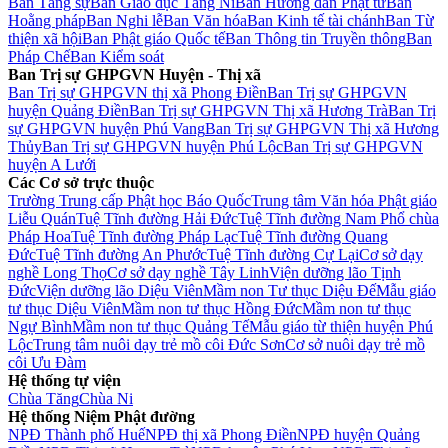
Ban Tăng sự
Ban Giáo dục Tăng Ni
Ban Hướng dẫn Phật tử
Ban
Hoằng pháp
Ban Nghi lễ
Ban Văn hóa
Ban Kinh tế tài chánh
Ban Từ
thiện xã hội
Ban Phật giáo Quốc tế
Ban Thông tin Truyền thông
Ban
Pháp Chế
Ban Kiểm soát
Ban Trị sự GHPGVN Huyện - Thị xã
Ban Trị sự GHPGVN thị xã Phong Điền
Ban Trị sự GHPGVN
huyện Quảng Điền
Ban Trị sự GHPGVN Thị xã Hương Trà
Ban Trị
sự GHPGVN huyện Phú Vang
Ban Trị sự GHPGVN Thị xã Hương
Thủy
Ban Trị sự GHPGVN huyện Phú Lộc
Ban Trị sự GHPGVN
huyện A Lưới
Các Cơ sở trực thuộc
Trường Trung cấp Phật học Báo Quốc
Trung tâm Văn hóa Phật giáo
Liễu Quán
Tuệ Tĩnh đường Hải Đức
Tuệ Tĩnh đường Nam Phổ chùa
Pháp Hoa
Tuệ Tĩnh đường Pháp Lạc
Tuệ Tĩnh đường Quang
Đức
Tuệ Tĩnh đường An Phước
Tuệ Tĩnh đường Cự Lại
Cơ sở dạy
nghề Long Thọ
Cơ sở dạy nghề Tây Linh
Viện dưỡng lão Tịnh
Đức
Viện dưỡng lão Diệu Viên
Mầm non Tư thục Diệu Đế
Mẫu giáo
tư thục Diệu Viên
Mầm non tư thục Hồng Đức
Mầm non tư thục
Ngự Bình
Mầm non tư thục Quảng Tế
Mẫu giáo từ thiện huyện Phú
Lộc
Trung tâm nuôi dạy trẻ mồ côi Đức Sơn
Cơ sở nuôi dạy trẻ mồ
côi Ưu Đàm
Hệ thống tự viện
Chùa Tăng
Chùa Ni
Hệ thống Niệm Phật đường
NPĐ Thành phố Huế
NPĐ thị xã Phong Điền
NPĐ huyện Quảng