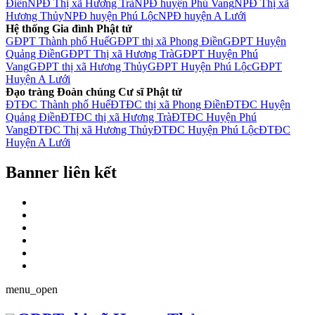
Điền
NPĐ Thị xã Hương Trà
NPĐ huyện Phú Vang
NPĐ Thị xã
Hương Thủy
NPĐ huyện Phú Lộc
NPĐ huyện A Lưới
Hệ thống Gia đình Phật tử
GĐPT Thành phố Huế
GĐPT thị xã Phong Điền
GĐPT Huyện
Quảng Điền
GĐPT Thị xã Hương Trà
GĐPT Huyện Phú
Vang
GĐPT thị xã Hương Thủy
GĐPT Huyện Phú Lộc
GĐPT
Huyện A Lưới
Đạo tràng Đoàn chúng Cư sĩ Phật tử
ĐTĐC Thành phố Huế
ĐTĐC thị xã Phong Điền
ĐTĐC Huyện
Quảng Điền
ĐTĐC thị xã Hương Trà
ĐTĐC Huyện Phú
Vang
ĐTĐC Thị xã Hương Thủy
ĐTĐC Huyện Phú Lộc
ĐTĐC
Huyện A Lưới
Banner liên kết
menu_open