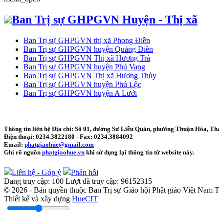
Ban Trị sự GHPGVN Huyện - Thị xã
Ban Trị sự GHPGVN thị xã Phong Điền
Ban Trị sự GHPGVN huyện Quảng Điền
Ban Trị sự GHPGVN Thị xã Hương Trà
Ban Trị sự GHPGVN huyện Phú Vang
Ban Trị sự GHPGVN Thị xã Hương Thủy
Ban Trị sự GHPGVN huyện Phú Lộc
Ban Trị sự GHPGVN huyện A Lưới
Thông tin liên hệ
Địa chỉ: Số 01, đường Sư Liễu Quán, phường Thuận Hóa, Th
Điện thoại:
0234.3822180
- Fax:
0234.3884092
Email:
phatgiaohue@gmail.com
Ghi rõ nguồn
phatgiaohue.vn
khi sử dụng lại thông tin từ website này.
Liên hệ - Góp ý
Phản hồi
Đang truy cập:
100
Lượt đã truy cập:
96152315
© 2026 - Bản quyền thuộc Ban Trị sự Giáo hội Phật giáo Việt Nam
Thiết kế và xây dựng
HueCIT