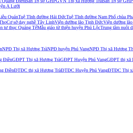
 Quảng Điền
Ban Trị sự GHPGVN Thị xã Hương Trà
Ban Trị sự GH
ện A Lưới
Liễu Quán
Tuệ Tĩnh đường Hải Đức
Tuệ Tĩnh đường Nam Phổ chùa Ph
 Thọ
Cơ sở dạy nghề Tây Linh
Viện dưỡng lão Tịnh Đức
Viện dưỡng lão
 tư thục Quảng Tế
Mẫu giáo từ thiện huyện Phú Lộc
Trung tâm nuôi d
n
NPĐ Thị xã Hương Trà
NPĐ huyện Phú Vang
NPĐ Thị xã Hương T
g Điền
GĐPT Thị xã Hương Trà
GĐPT Huyện Phú Vang
GĐPT thị xã
g Điền
ĐTĐC thị xã Hương Trà
ĐTĐC Huyện Phú Vang
ĐTĐC Thị x