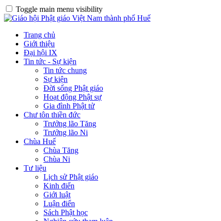
Toggle main menu visibility
Trang chủ
Giới thiệu
Đại hội IX
Tin tức - Sự kiện
Tin tức chung
Sự kiện
Đời sống Phật giáo
Hoạt động Phật sự
Gia đình Phật tử
Chư tôn thiền đức
Trưởng lão Tăng
Trưởng lão Ni
Chùa Huế
Chùa Tăng
Chùa Ni
Tư liệu
Lịch sử Phật giáo
Kinh điển
Giới luật
Luận điển
Sách Phật học