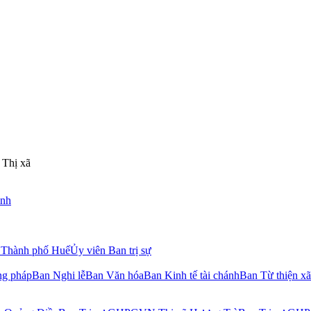
Thị xã
inh
Thành phố Huế
Ủy viên Ban trị sự
g pháp
Ban Nghi lễ
Ban Văn hóa
Ban Kinh tế tài chánh
Ban Từ thiện xã