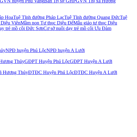
PGVN huyện Phú Vang
Ban Trị sự GHPGVN Thị xã Hương
áp Hoa
Tuệ Tĩnh đường Pháp Lạc
Tuệ Tĩnh đường Quang Đức
Tuệ
 Diệu Viên
Mầm non Tư thục Diệu Đế
Mẫu giáo tư thục Diệu
ạy trẻ mồ côi Đức Sơn
Cơ sở nuôi dạy trẻ mồ côi Ưu Đàm
hủy
NPĐ huyện Phú Lộc
NPĐ huyện A Lưới
 Hương Thủy
GĐPT Huyện Phú Lộc
GĐPT Huyện A Lưới
ã Hương Thủy
ĐTĐC Huyện Phú Lộc
ĐTĐC Huyện A Lưới