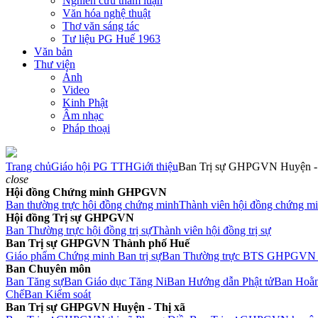
Nghiên cứu tham luận
Văn hóa nghệ thuật
Thơ văn sáng tác
Tư liệu PG Huế 1963
Văn bản
Thư viện
Ảnh
Video
Kinh Phật
Âm nhạc
Pháp thoại
Trang chủ
Giáo hội PG TTH
Giới thiệu
Ban Trị sự GHPGVN Huyện - 
close
Hội đồng Chứng minh GHPGVN
Ban thường trực hội đồng chứng minh
Thành viên hội đồng chứng m
Hội đồng Trị sự GHPGVN
Ban Thường trực hội đồng trị sự
Thành viên hội đồng trị sự
Ban Trị sự GHPGVN Thành phố Huế
Giáo phẩm Chứng minh Ban trị sự
Ban Thường trực BTS GHPGVN 
Ban Chuyên môn
Ban Tăng sự
Ban Giáo dục Tăng Ni
Ban Hướng dẫn Phật tử
Ban Hoằn
Chế
Ban Kiểm soát
Ban Trị sự GHPGVN Huyện - Thị xã