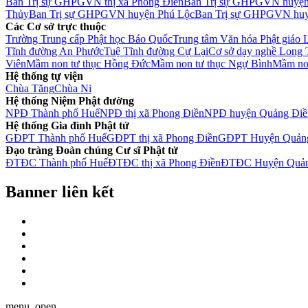
Ban Trị sự GHPGVN thị xã Phong Điền
Ban Trị sự GHPGVN huyện
Thủy
Ban Trị sự GHPGVN huyện Phú Lộc
Ban Trị sự GHPGVN huy
Các Cơ sở trực thuộc
Trường Trung cấp Phật học Báo Quốc
Trung tâm Văn hóa Phật giáo 
Tĩnh đường An Phước
Tuệ Tĩnh đường Cự Lại
Cơ sở dạy nghề Long
Viên
Mầm non tư thục Hồng Đức
Mầm non tư thục Ngự Bình
Mầm non
Hệ thống tự viện
Chùa Tăng
Chùa Ni
Hệ thống Niệm Phật đường
NPĐ Thành phố Huế
NPĐ thị xã Phong Điền
NPĐ huyện Quảng Điề
Hệ thống Gia đình Phật tử
GĐPT Thành phố Huế
GĐPT thị xã Phong Điền
GĐPT Huyện Quản
Đạo tràng Đoàn chúng Cư sĩ Phật tử
ĐTĐC Thành phố Huế
ĐTĐC thị xã Phong Điền
ĐTĐC Huyện Quản
Banner liên kết
menu_open