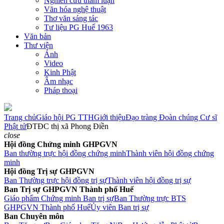
Nghiên cứu tham luận
Văn hóa nghệ thuật
Thơ văn sáng tác
Tư liệu PG Huế 1963
Văn bản
Thư viện
Ảnh
Video
Kinh Phật
Âm nhạc
Pháp thoại
Trang chủ
Giáo hội PG TTH
Giới thiệu
Đạo tràng Đoàn chúng Cư sĩ
Phật tử
ĐTĐC thị xã Phong Điền
close
Hội đồng Chứng minh GHPGVN
Ban thường trực hội đồng chứng minh
Thành viên hội đồng chứng
minh
Hội đồng Trị sự GHPGVN
Ban Thường trực hội đồng trị sự
Thành viên hội đồng trị sự
Ban Trị sự GHPGVN Thành phố Huế
Giáo phẩm Chứng minh Ban trị sự
Ban Thường trực BTS
GHPGVN Thành phố Huế
Ủy viên Ban trị sự
Ban Chuyên môn