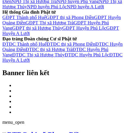
Điền
NPĐ Thị xã Hương Trà
NPĐ huyện Phú Vang
NPĐ Thị xã
Hương Thủy
NPĐ huyện Phú Lộc
NPĐ huyện A Lưới
Hệ thống Gia đình Phật tử
GĐPT Thành phố Huế
GĐPT thị xã Phong Điền
GĐPT Huyện
Quảng Điền
GĐPT Thị xã Hương Trà
GĐPT Huyện Phú
Vang
GĐPT thị xã Hương Thủy
GĐPT Huyện Phú Lộc
GĐPT
Huyện A Lưới
Đạo tràng Đoàn chúng Cư sĩ Phật tử
ĐTĐC Thành phố Huế
ĐTĐC thị xã Phong Điền
ĐTĐC Huyện
Quảng Điền
ĐTĐC thị xã Hương Trà
ĐTĐC Huyện Phú
Vang
ĐTĐC Thị xã Hương Thủy
ĐTĐC Huyện Phú Lộc
ĐTĐC
Huyện A Lưới
Banner liên kết
menu_open