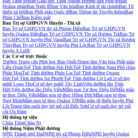
Ban Tăng sự
Ban Giáo dục Tăng Ni
Ban Hướng dẫn Phật tử
Ban
Hoằng pháp
Ban Nghi lễ
Ban Văn hóa
Ban Kinh tế tài chánh
Ban Từ
thiện xã hội
Ban Phật giáo Quốc tế
Ban Thông tin Truyền thông
Ban
Pháp Chế
Ban Kiểm soát
Ban Trị sự GHPGVN Huyện - Thị xã
Ban Trị sự GHPGVN thị xã Phong Điền
Ban Trị sự GHPGVN
huyện Quảng Điền
Ban Trị sự GHPGVN Thị xã Hương Trà
Ban Trị
sự GHPGVN huyện Phú Vang
Ban Trị sự GHPGVN Thị xã Hương
Thủy
Ban Trị sự GHPGVN huyện Phú Lộc
Ban Trị sự GHPGVN
huyện A Lưới
Các Cơ sở trực thuộc
Trường Trung cấp Phật học Báo Quốc
Trung tâm Văn hóa Phật giáo
Liễu Quán
Tuệ Tĩnh đường Hải Đức
Tuệ Tĩnh đường Nam Phổ chùa
Pháp Hoa
Tuệ Tĩnh đường Pháp Lạc
Tuệ Tĩnh đường Quang
Đức
Tuệ Tĩnh đường An Phước
Tuệ Tĩnh đường Cự Lại
Cơ sở dạy
nghề Long Thọ
Cơ sở dạy nghề Tây Linh
Viện dưỡng lão Tịnh
Đức
Viện dưỡng lão Diệu Viên
Mầm non Tư thục Diệu Đế
Mẫu giáo
tư thục Diệu Viên
Mầm non tư thục Hồng Đức
Mầm non tư thục
Ngự Bình
Mầm non tư thục Quảng Tế
Mẫu giáo từ thiện huyện Phú
Lộc
Trung tâm nuôi dạy trẻ mồ côi Đức Sơn
Cơ sở nuôi dạy trẻ mồ
côi Ưu Đàm
Hệ thống tự viện
Chùa Tăng
Chùa Ni
Hệ thống Niệm Phật đường
NPĐ Thành phố Huế
NPĐ thị xã Phong Điền
NPĐ huyện Quảng