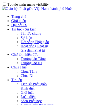
Toggle main menu visibility
Trang chủ
Giới thiệu
Đại hội IX
Tin tức - Sự kiện
Tin tức chung
Sự kiện
Đời sống Phật giáo
Hoạt động Phật sự
Gia đình Phật tử
Chư tôn thiền đức
Trưởng lão Tăng
Trưởng lão Ni
Chùa Huế
Chùa Tăng
Chùa Ni
Tư liệu
Lịch sử Phật giáo
Kinh điển
Giới luật
Luận điển
Sách Phật học