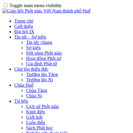
Toggle main menu visibility
Trang chủ
Giới thiệu
Đại hội IX
Tin tức - Sự kiện
Tin tức chung
Sự kiện
Đời sống Phật giáo
Hoạt động Phật sự
Gia đình Phật tử
Chư tôn thiền đức
Trưởng lão Tăng
Trưởng lão Ni
Chùa Huế
Chùa Tăng
Chùa Ni
Tư liệu
Lịch sử Phật giáo
Kinh điển
Giới luật
Luận điển
Sách Phật học