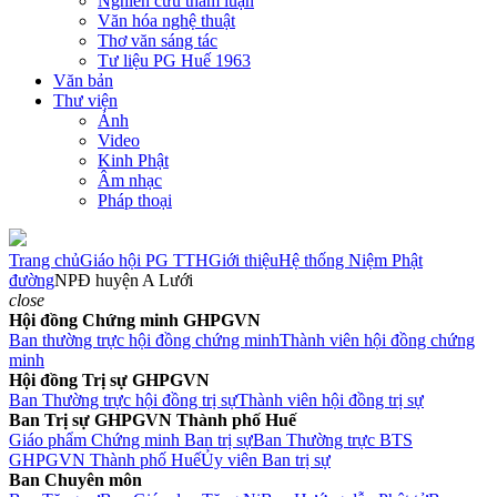
Nghiên cứu tham luận
Văn hóa nghệ thuật
Thơ văn sáng tác
Tư liệu PG Huế 1963
Văn bản
Thư viện
Ảnh
Video
Kinh Phật
Âm nhạc
Pháp thoại
Trang chủ
Giáo hội PG TTH
Giới thiệu
Hệ thống Niệm Phật
đường
NPĐ huyện A Lưới
close
Hội đồng Chứng minh GHPGVN
Ban thường trực hội đồng chứng minh
Thành viên hội đồng chứng
minh
Hội đồng Trị sự GHPGVN
Ban Thường trực hội đồng trị sự
Thành viên hội đồng trị sự
Ban Trị sự GHPGVN Thành phố Huế
Giáo phẩm Chứng minh Ban trị sự
Ban Thường trực BTS
GHPGVN Thành phố Huế
Ủy viên Ban trị sự
Ban Chuyên môn