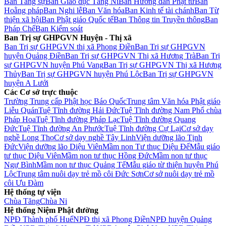
Ban Tăng sự
Ban Giáo dục Tăng Ni
Ban Hướng dẫn Phật tử
Ban
Hoằng pháp
Ban Nghi lễ
Ban Văn hóa
Ban Kinh tế tài chánh
Ban Từ
thiện xã hội
Ban Phật giáo Quốc tế
Ban Thông tin Truyền thông
Ban
Pháp Chế
Ban Kiểm soát
Ban Trị sự GHPGVN Huyện - Thị xã
Ban Trị sự GHPGVN thị xã Phong Điền
Ban Trị sự GHPGVN
huyện Quảng Điền
Ban Trị sự GHPGVN Thị xã Hương Trà
Ban Trị
sự GHPGVN huyện Phú Vang
Ban Trị sự GHPGVN Thị xã Hương
Thủy
Ban Trị sự GHPGVN huyện Phú Lộc
Ban Trị sự GHPGVN
huyện A Lưới
Các Cơ sở trực thuộc
Trường Trung cấp Phật học Báo Quốc
Trung tâm Văn hóa Phật giáo
Liễu Quán
Tuệ Tĩnh đường Hải Đức
Tuệ Tĩnh đường Nam Phổ chùa
Pháp Hoa
Tuệ Tĩnh đường Pháp Lạc
Tuệ Tĩnh đường Quang
Đức
Tuệ Tĩnh đường An Phước
Tuệ Tĩnh đường Cự Lại
Cơ sở dạy
nghề Long Thọ
Cơ sở dạy nghề Tây Linh
Viện dưỡng lão Tịnh
Đức
Viện dưỡng lão Diệu Viên
Mầm non Tư thục Diệu Đế
Mẫu giáo
tư thục Diệu Viên
Mầm non tư thục Hồng Đức
Mầm non tư thục
Ngự Bình
Mầm non tư thục Quảng Tế
Mẫu giáo từ thiện huyện Phú
Lộc
Trung tâm nuôi dạy trẻ mồ côi Đức Sơn
Cơ sở nuôi dạy trẻ mồ
côi Ưu Đàm
Hệ thống tự viện
Chùa Tăng
Chùa Ni
Hệ thống Niệm Phật đường
NPĐ Thành phố Huế
NPĐ thị xã Phong Điền
NPĐ huyện Quảng