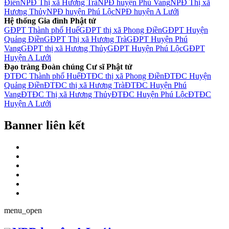
Điền
NPĐ Thị xã Hương Trà
NPĐ huyện Phú Vang
NPĐ Thị xã
Hương Thủy
NPĐ huyện Phú Lộc
NPĐ huyện A Lưới
Hệ thống Gia đình Phật tử
GĐPT Thành phố Huế
GĐPT thị xã Phong Điền
GĐPT Huyện
Quảng Điền
GĐPT Thị xã Hương Trà
GĐPT Huyện Phú
Vang
GĐPT thị xã Hương Thủy
GĐPT Huyện Phú Lộc
GĐPT
Huyện A Lưới
Đạo tràng Đoàn chúng Cư sĩ Phật tử
ĐTĐC Thành phố Huế
ĐTĐC thị xã Phong Điền
ĐTĐC Huyện
Quảng Điền
ĐTĐC thị xã Hương Trà
ĐTĐC Huyện Phú
Vang
ĐTĐC Thị xã Hương Thủy
ĐTĐC Huyện Phú Lộc
ĐTĐC
Huyện A Lưới
Banner liên kết
menu_open