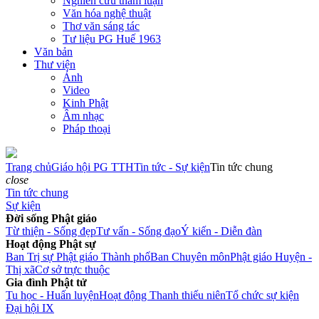
Nghiên cứu tham luận
Văn hóa nghệ thuật
Thơ văn sáng tác
Tư liệu PG Huế 1963
Văn bản
Thư viện
Ảnh
Video
Kinh Phật
Âm nhạc
Pháp thoại
Trang chủ
Giáo hội PG TTH
Tin tức - Sự kiện
Tin tức chung
close
Tin tức chung
Sự kiện
Đời sống Phật giáo
Từ thiện - Sống đẹp
Tư vấn - Sống đạo
Ý kiến - Diễn đàn
Hoạt động Phật sự
Ban Trị sự Phật giáo Thành phố
Ban Chuyên môn
Phật giáo Huyện -
Thị xã
Cơ sở trực thuộc
Gia đình Phật tử
Tu học - Huấn luyện
Hoạt động Thanh thiếu niên
Tổ chức sự kiện
Đại hội IX