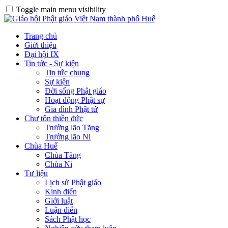
Toggle main menu visibility
Trang chủ
Giới thiệu
Đại hội IX
Tin tức - Sự kiện
Tin tức chung
Sự kiện
Đời sống Phật giáo
Hoạt động Phật sự
Gia đình Phật tử
Chư tôn thiền đức
Trưởng lão Tăng
Trưởng lão Ni
Chùa Huế
Chùa Tăng
Chùa Ni
Tư liệu
Lịch sử Phật giáo
Kinh điển
Giới luật
Luận điển
Sách Phật học