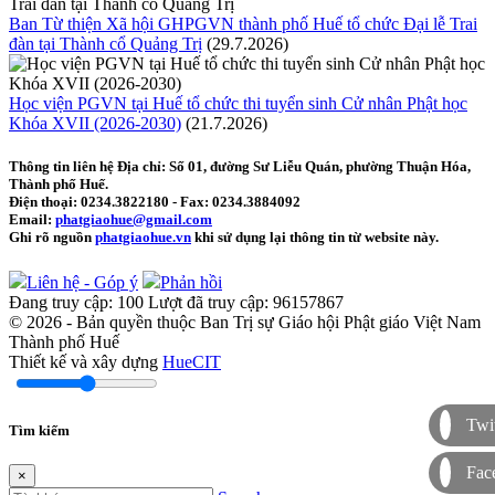
Ban Từ thiện Xã hội GHPGVN thành phố Huế tổ chức Đại lễ Trai
đàn tại Thành cổ Quảng Trị
(29.7.2026)
Học viện PGVN tại Huế tổ chức thi tuyển sinh Cử nhân Phật học
Khóa XVII (2026-2030)
(21.7.2026)
Thông tin liên hệ
Địa chỉ: Số 01, đường Sư Liễu Quán, phường Thuận Hóa,
Thành phố Huế.
Điện thoại:
0234.3822180
- Fax:
0234.3884092
Email:
phatgiaohue@gmail.com
Ghi rõ nguồn
phatgiaohue.vn
khi sử dụng lại thông tin từ website này.
Liên hệ - Góp ý
Phản hồi
Đang truy cập:
100
Lượt đã truy cập:
96157867
© 2026 - Bản quyền thuộc Ban Trị sự Giáo hội Phật giáo Việt Nam
Thành phố Huế
Thiết kế và xây dựng
HueCIT
Twit
Tìm kiếm
Fac
×