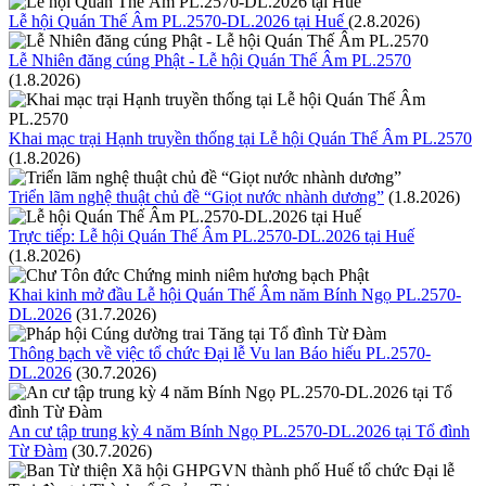
Lễ hội Quán Thế Âm PL.2570-DL.2026 tại Huế
(2.8.2026)
Lễ Nhiên đăng cúng Phật - Lễ hội Quán Thế Âm PL.2570
(1.8.2026)
Khai mạc trại Hạnh truyền thống tại Lễ hội Quán Thế Âm PL.2570
(1.8.2026)
Triển lãm nghệ thuật chủ đề “Giọt nước nhành dương”
(1.8.2026)
Trực tiếp: Lễ hội Quán Thế Âm PL.2570-DL.2026 tại Huế
(1.8.2026)
Khai kinh mở đầu Lễ hội Quán Thế Âm năm Bính Ngọ PL.2570-
DL.2026
(31.7.2026)
Thông bạch về việc tổ chức Đại lễ Vu lan Báo hiếu PL.2570-
DL.2026
(30.7.2026)
An cư tập trung kỳ 4 năm Bính Ngọ PL.2570-DL.2026 tại Tổ đình
Từ Đàm
(30.7.2026)