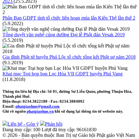
2023
(25.5.2023)
Phân Ban GĐPT tỉnh tổ chức liên hoan múa lân Kiên Thệ lần thứ 2
(5.9.2022)
Tổng duyệt văn nghệ cúng dường Đại lễ Phật đản Vesak 2019
(5.5.2019)
Gia đình Phật tử huyện Phú Lộc tổ chức tổng kết Phật sự năm 2018
(9.1.2019)
Khai mạc Trại họp bạn Lục Hòa VII GĐPT huyện Phú Vang
(11.8.2018)
Thông tin liên hệ
Địa chỉ: Số 01, đường Sư Liễu Quán, phường Thuận Hóa,
Thành phố Huế.
Điện thoại:
0234.3822180
- Fax:
0234.3884092
Email:
phatgiaohue@gmail.com
Ghi rõ nguồn
phatgiaohue.vn
khi sử dụng lại thông tin từ website này.
Liên hệ - Góp ý
Phản hồi
Đang truy cập:
100
Lượt đã truy cập:
96161830
© 2026 - Bản quyền thuộc Ban Trị sự Giáo hội Phật giáo Việt Nam