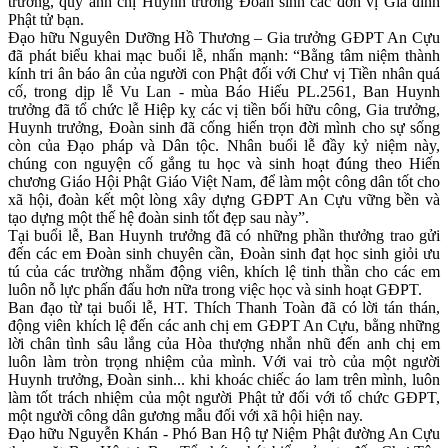
trưởng, quý anh chị Huynh trưởng Đoàn sinh các đơn vị Gia đình
Phật tử bạn.
Đạo hữu Nguyên Dưỡng Hồ Thương – Gia trưởng GĐPT An Cựu
đã phát biểu khai mạc buổi lễ, nhấn mạnh: “Bằng tâm niệm thành
kính tri ân báo ân của người con Phật đối với Chư vị Tiền nhân quá
cố, trong dịp lễ Vu Lan - mùa Báo Hiếu PL.2561, Ban Huynh
trưởng đã tổ chức lễ Hiệp kỵ các vị tiền bối hữu công, Gia trưởng,
Huynh trưởng, Đoàn sinh đã cống hiến trọn đời mình cho sự sống
còn của Đạo pháp và Dân tộc. Nhân buổi lễ đầy kỷ niệm này,
chúng con nguyện cố gắng tu học và sinh hoạt đúng theo Hiến
chương Giáo Hội Phật Giáo Việt Nam, để làm một công dân tốt cho
xã hội, đoàn kết một lòng xây dựng GĐPT An Cựu vững bền và
tạo dựng một thế hệ đoàn sinh tốt đẹp sau này”.
Tại buổi lễ, Ban Huynh trưởng đã có những phần thưởng trao gửi
đến các em Đoàn sinh chuyên cần, Đoàn sinh đạt học sinh giỏi ưu
tú của các trường nhằm động viên, khích lệ tinh thần cho các em
luôn nỗ lực phấn đấu hơn nữa trong việc học và sinh hoạt GĐPT.
Ban đạo từ tại buổi lễ, HT. Thích Thanh Toàn đã có lời tán thán,
động viên khích lệ đến các anh chị em GĐPT An Cựu, bằng những
lời chân tình sâu lắng của Hòa thượng nhắn nhũ đến anh chị em
luôn làm tròn trọng nhiệm của mình. Với vai trò của một người
Huynh trưởng, Đoàn sinh... khi khoác chiếc áo lam trên mình, luôn
làm tốt trách nhiệm của một người Phật tử đối với tổ chức GĐPT,
một người công dân gương mẫu đối với xã hội hiện nay.
Đạo hữu Nguyễn Khán - Phó Ban Hộ tự Niệm Phật đường An Cựu