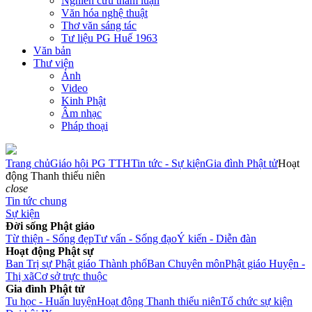
Nghiên cứu tham luận
Văn hóa nghệ thuật
Thơ văn sáng tác
Tư liệu PG Huế 1963
Văn bản
Thư viện
Ảnh
Video
Kinh Phật
Âm nhạc
Pháp thoại
Trang chủ
Giáo hội PG TTH
Tin tức - Sự kiện
Gia đình Phật tử
Hoạt
động Thanh thiếu niên
close
Tin tức chung
Sự kiện
Đời sống Phật giáo
Từ thiện - Sống đẹp
Tư vấn - Sống đạo
Ý kiến - Diễn đàn
Hoạt động Phật sự
Ban Trị sự Phật giáo Thành phố
Ban Chuyên môn
Phật giáo Huyện -
Thị xã
Cơ sở trực thuộc
Gia đình Phật tử
Tu học - Huấn luyện
Hoạt động Thanh thiếu niên
Tổ chức sự kiện