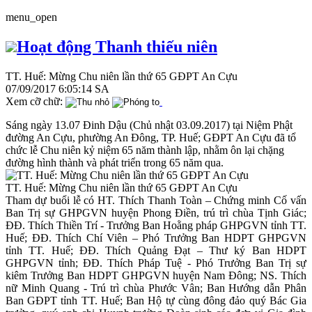
menu_open
Hoạt động Thanh thiếu niên
TT. Huế: Mừng Chu niên lần thứ 65 GĐPT An Cựu
07/09/2017 6:05:14 SA
Xem cỡ chữ:
Sáng ngày 13.07 Đinh Dậu (Chủ nhật 03.09.2017) tại Niệm Phật
đường An Cựu, phường An Đông, TP. Huế; GĐPT An Cựu đã tổ
chức lễ Chu niên kỷ niệm 65 năm thành lập, nhằm ôn lại chặng
đường hình thành và phát triển trong 65 năm qua.
TT. Huế: Mừng Chu niên lần thứ 65 GĐPT An Cựu
Tham dự buổi lễ có HT. Thích Thanh Toàn – Chứng minh Cố vấn
Ban Trị sự GHPGVN huyện Phong Điền, trú trì chùa Tịnh Giác;
ĐĐ. Thích Thiền Trí - Trưởng Ban Hoằng pháp GHPGVN tỉnh TT.
Huế; ĐĐ. Thích Chí Viên – Phó Trưởng Ban HDPT GHPGVN
tỉnh TT. Huế; ĐĐ. Thích Quảng Đạt – Thư ký Ban HDPT
GHPGVN tỉnh; ĐĐ. Thích Pháp Tuệ - Phó Trưởng Ban Trị sự
kiêm Trưởng Ban HDPT GHPGVN huyện Nam Đông; NS. Thích
nữ Minh Quang - Trú trì chùa Phước Vân; Ban Hướng dẫn Phân
Ban GĐPT tỉnh TT. Huế; Ban Hộ tự cùng đông đảo quý Bác Gia