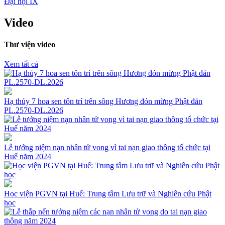
Đại hội IX
Video
Thư viện video
Xem tất cả
Hạ thủy 7 hoa sen tôn trí trên sông Hương đón mừng Phật đản
PL.2570-DL.2026
Lễ tưởng niệm nạn nhân tử vong vì tai nạn giao thông tổ chức tại
Huế năm 2024
Học viện PGVN tại Huế: Trung tâm Lưu trữ và Nghiên cứu Phật
học