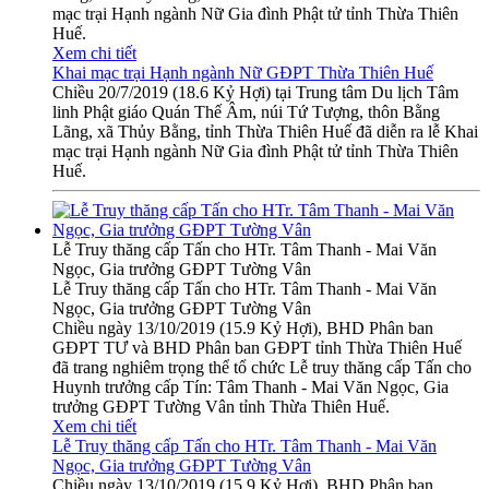
mạc trại Hạnh ngành Nữ Gia đình Phật tử tỉnh Thừa Thiên
Huế.
Xem chi tiết
Khai mạc trại Hạnh ngành Nữ GĐPT Thừa Thiên Huế
Chiều 20/7/2019 (18.6 Kỷ Hợi) tại Trung tâm Du lịch Tâm
linh Phật giáo Quán Thế Âm, núi Tứ Tượng, thôn Bằng
Lãng, xã Thủy Bằng, tỉnh Thừa Thiên Huế đã diễn ra lễ Khai
mạc trại Hạnh ngành Nữ Gia đình Phật tử tỉnh Thừa Thiên
Huế.
Lễ Truy thăng cấp Tấn cho HTr. Tâm Thanh - Mai Văn
Ngọc, Gia trưởng GĐPT Tường Vân
Lễ Truy thăng cấp Tấn cho HTr. Tâm Thanh - Mai Văn
Ngọc, Gia trưởng GĐPT Tường Vân
Chiều ngày 13/10/2019 (15.9 Kỷ Hợi), BHD Phân ban
GĐPT TƯ và BHD Phân ban GĐPT tỉnh Thừa Thiên Huế
đã trang nghiêm trọng thể tổ chức Lễ truy thăng cấp Tấn cho
Huynh trưởng cấp Tín: Tâm Thanh - Mai Văn Ngọc, Gia
trưởng GĐPT Tường Vân tỉnh Thừa Thiên Huế.
Xem chi tiết
Lễ Truy thăng cấp Tấn cho HTr. Tâm Thanh - Mai Văn
Ngọc, Gia trưởng GĐPT Tường Vân
Chiều ngày 13/10/2019 (15.9 Kỷ Hợi), BHD Phân ban