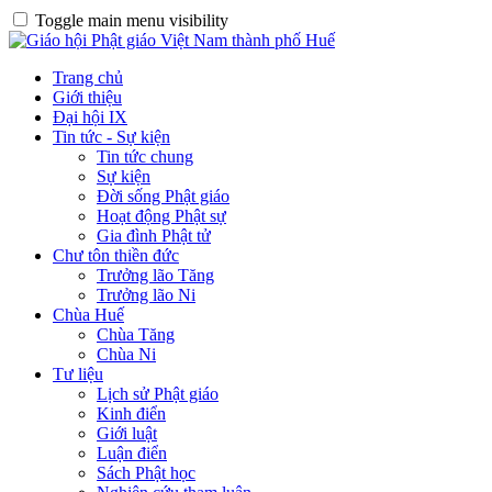
Toggle main menu visibility
Trang chủ
Giới thiệu
Đại hội IX
Tin tức - Sự kiện
Tin tức chung
Sự kiện
Đời sống Phật giáo
Hoạt động Phật sự
Gia đình Phật tử
Chư tôn thiền đức
Trưởng lão Tăng
Trưởng lão Ni
Chùa Huế
Chùa Tăng
Chùa Ni
Tư liệu
Lịch sử Phật giáo
Kinh điển
Giới luật
Luận điển
Sách Phật học