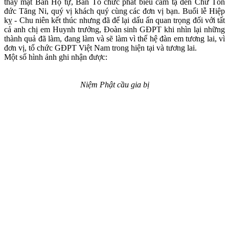
thay mặt Ban Hộ tự, Ban Tổ chức phát biểu cảm tạ đến Chư Tôn
đức Tăng Ni, quý vị khách quý cùng các đơn vị bạn. Buổi lễ Hiệp
kỵ - Chu niên kết thúc nhưng đã để lại dấu ấn quan trọng đối với tất
cả anh chị em Huynh trưởng, Đoàn sinh GĐPT khi nhìn lại những
thành quả đã làm, đang làm và sẽ làm vì thế hệ đàn em tương lai, vì
đơn vị, tổ chức GĐPT Việt Nam trong hiện tại và tương lai.
Một số hình ảnh ghi nhận được:
Niệm Phật cầu gia bị