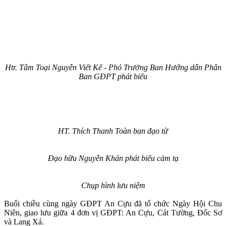
Htr. Tâm Toại Nguyễn Viết Kế - Phó Trưởng Ban Hướng dẫn Phân
Ban GĐPT phát biểu
HT. Thích Thanh Toàn ban đạo từ
Đạo hữu Nguyễn Khán ph
át biểu cảm tạ
Chụp hình lưu niệm
Buổi chiều cùng ngày GĐPT An Cựu đã tổ chức Ngày Hội Chu
Niên, giao lưu giữa 4 đơn vị GĐPT: An Cựu, Cát Tường, Đốc Sơ
và Lang Xá.