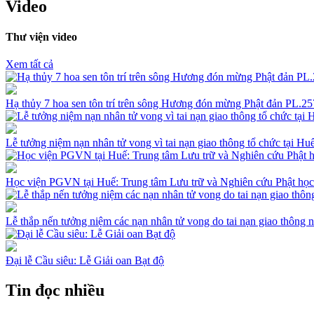
Video
Thư viện video
Xem tất cả
Hạ thủy 7 hoa sen tôn trí trên sông Hương đón mừng Phật đản PL.
Lễ tưởng niệm nạn nhân tử vong vì tai nạn giao thông tổ chức tại H
Học viện PGVN tại Huế: Trung tâm Lưu trữ và Nghiên cứu Phật học
Lễ thắp nến tưởng niệm các nạn nhân tử vong do tai nạn giao thông
Đại lễ Cầu siêu: Lễ Giải oan Bạt độ
Tin đọc nhiều