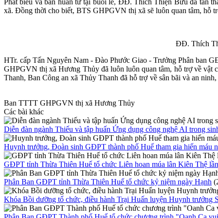
Phát biểu và ban huấn từ tại buổi lễ, ĐĐ. Thích Thiện Bửu đã tán th
xã. Đồng thời cho biết, BTS GHPGVN thị xã sẽ luôn quan tâm, hỗ t
ĐĐ. Thích Th
HTr. cấp Tấn Nguyên Nam - Đào Phước Giao - Trưởng Phân ban GĐPT 
GHPGVN thị xã Hương Thủy đã luôn luôn quan tâm, hỗ trợ về vật ch
Thanh, Ban Công an xã Thủy Thanh đã hỗ trợ về sân bãi và an ninh, t
Ban TTTT GHPGVN thị xã Hương Thủy
Các bài khác
Diễn đàn ngành Thiếu và tập huấn Ứng dụng công nghệ AI trong sinh
Huynh trưởng, Đoàn sinh GĐPT thành phố Huế tham gia hiến máu 
GĐPT tỉnh Thừa Thiên Huế tổ chức Liên hoan múa lân Kiên Thệ lần 
Phân Ban GĐPT tỉnh Thừa Thiên Huế tổ chức kỷ niệm ngày Hạnh
(
Khóa Bồi dưỡng tổ chức, điều hành Trại Huấn luyện Huynh trưởng 
Phân Ban GĐPT Thành phố Huế tổ chức chương trình "Oanh Ca vu