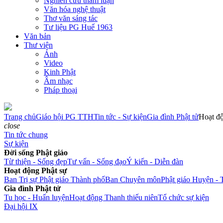
Nghiên cứu tham luận
Văn hóa nghệ thuật
Thơ văn sáng tác
Tư liệu PG Huế 1963
Văn bản
Thư viện
Ảnh
Video
Kinh Phật
Âm nhạc
Pháp thoại
Trang chủ
Giáo hội PG TTH
Tin tức - Sự kiện
Gia đình Phật tử
Hoạt độ
close
Tin tức chung
Sự kiện
Đời sống Phật giáo
Từ thiện - Sống đẹp
Tư vấn - Sống đạo
Ý kiến - Diễn đàn
Hoạt động Phật sự
Ban Trị sự Phật giáo Thành phố
Ban Chuyên môn
Phật giáo Huyện - 
Gia đình Phật tử
Tu học - Huấn luyện
Hoạt động Thanh thiếu niên
Tổ chức sự kiện
Đại hội IX