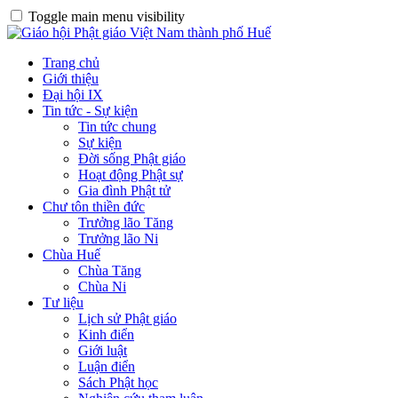
Toggle main menu visibility
Trang chủ
Giới thiệu
Đại hội IX
Tin tức - Sự kiện
Tin tức chung
Sự kiện
Đời sống Phật giáo
Hoạt động Phật sự
Gia đình Phật tử
Chư tôn thiền đức
Trưởng lão Tăng
Trưởng lão Ni
Chùa Huế
Chùa Tăng
Chùa Ni
Tư liệu
Lịch sử Phật giáo
Kinh điển
Giới luật
Luận điển
Sách Phật học