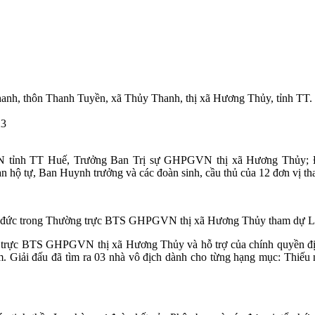
hanh, thôn Thanh Tuyền, xã Thủy Thanh, thị xã Hương Thủy, tỉnh T
tỉnh TT Huế, Trưởng Ban Trị sự GHPGVN thị xã Hương Thủy; 
 tự, Ban Huynh trưởng và các đoàn sinh, cầu thủ của 12 đơn vị tha
 đức trong Thường trực BTS GHPGVN thị xã Hương Thủy tham dự L
rực BTS GHPGVN thị xã Hương Thủy và hỗ trợ của chính quyền địa 
m. Giải đấu đã tìm ra 03 nhà vô địch dành cho từng hạng mục: Thi