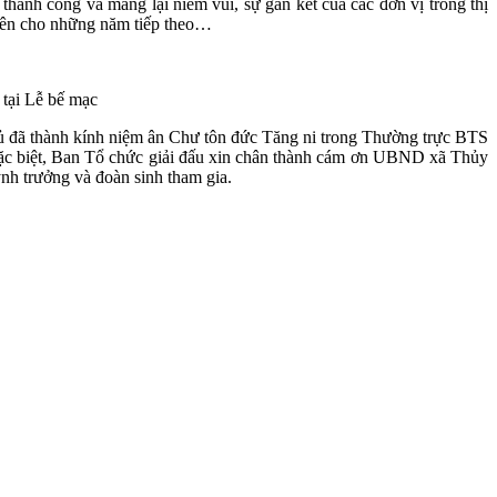
thành công và mang lại niềm vui, sự gắn kết của các đơn vị trong thị
iên cho những năm tiếp theo…
tại Lễ bế mạc
ủ đã thành kính niệm ân Chư tôn đức Tăng ni trong Thường trực BTS
Đặc biệt, Ban Tổ chức giải đấu xin chân thành cám ơn UBND xã Thủy
ynh trưởng và đoàn sinh tham gia.