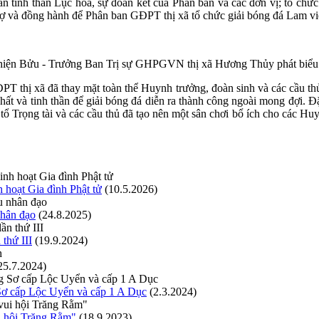
án tinh thần Lục hòa, sự đoàn kết của Phân ban và các đơn vị; tổ chức 
rợ và đồng hành để Phân ban GĐPT thị xã tổ chức giải bóng đá Lam v
iện Bửu - Trưởng Ban Trị sự GHPGVN thị xã Hương Thủy phát biểu 
thị xã đã thay mặt toàn thể Huynh trưởng, đoàn sinh và các cầu th
ất và tinh thần để giải bóng đá diễn ra thành công ngoài mong đợi. 
ổ Trọng tài và các cầu thủ đã tạo nên một sân chơi bổ ích cho các Hu
 hoạt Gia đình Phật tử
(10.5.2026)
nhân đạo
(24.8.2025)
thứ III
(19.9.2024)
25.7.2024)
Sơ cấp Lộc Uyển và cấp 1 A Dục
(2.3.2024)
i hội Trăng Rằm"
(18.9.2023)