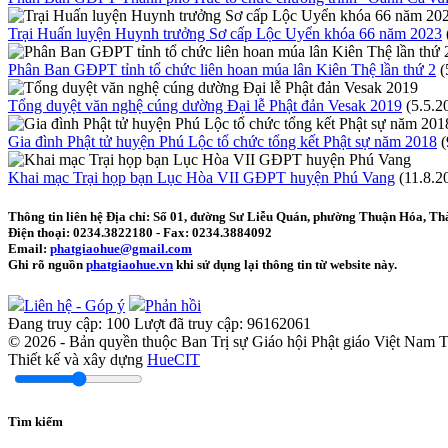
Trại Huấn luyện Huynh trưởng Sơ cấp Lộc Uyển khóa 66 năm 2023
Phân Ban GĐPT tỉnh tổ chức liên hoan múa lân Kiên Thệ lần thứ 2
(
Tổng duyệt văn nghệ cúng dường Đại lễ Phật đản Vesak 2019
(5.5.2
Gia đình Phật tử huyện Phú Lộc tổ chức tổng kết Phật sự năm 2018
(
Khai mạc Trại họp bạn Lục Hòa VII GĐPT huyện Phú Vang
(11.8.2
Thông tin liên hệ
Địa chỉ: Số 01, đường Sư Liễu Quán, phường Thuận Hóa, Th
Điện thoại:
0234.3822180
- Fax:
0234.3884092
Email:
phatgiaohue@gmail.com
Ghi rõ nguồn
phatgiaohue.vn
khi sử dụng lại thông tin từ website này.
Liên hệ - Góp ý
Phản hồi
Đang truy cập:
100
Lượt đã truy cập:
96162061
© 2026 - Bản quyền thuộc Ban Trị sự Giáo hội Phật giáo Việt Nam
Thiết kế và xây dựng
HueCIT
Tìm kiếm