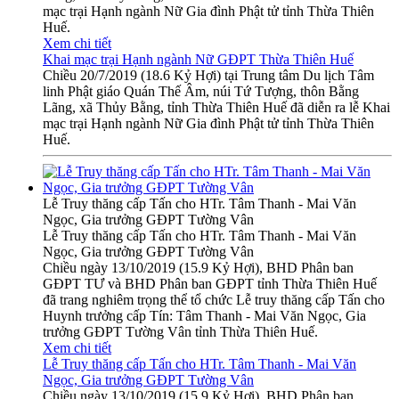
mạc trại Hạnh ngành Nữ Gia đình Phật tử tỉnh Thừa Thiên
Huế.
Xem chi tiết
Khai mạc trại Hạnh ngành Nữ GĐPT Thừa Thiên Huế
Chiều 20/7/2019 (18.6 Kỷ Hợi) tại Trung tâm Du lịch Tâm
linh Phật giáo Quán Thế Âm, núi Tứ Tượng, thôn Bằng
Lãng, xã Thủy Bằng, tỉnh Thừa Thiên Huế đã diễn ra lễ Khai
mạc trại Hạnh ngành Nữ Gia đình Phật tử tỉnh Thừa Thiên
Huế.
Lễ Truy thăng cấp Tấn cho HTr. Tâm Thanh - Mai Văn
Ngọc, Gia trưởng GĐPT Tường Vân
Lễ Truy thăng cấp Tấn cho HTr. Tâm Thanh - Mai Văn
Ngọc, Gia trưởng GĐPT Tường Vân
Chiều ngày 13/10/2019 (15.9 Kỷ Hợi), BHD Phân ban
GĐPT TƯ và BHD Phân ban GĐPT tỉnh Thừa Thiên Huế
đã trang nghiêm trọng thể tổ chức Lễ truy thăng cấp Tấn cho
Huynh trưởng cấp Tín: Tâm Thanh - Mai Văn Ngọc, Gia
trưởng GĐPT Tường Vân tỉnh Thừa Thiên Huế.
Xem chi tiết
Lễ Truy thăng cấp Tấn cho HTr. Tâm Thanh - Mai Văn
Ngọc, Gia trưởng GĐPT Tường Vân
Chiều ngày 13/10/2019 (15.9 Kỷ Hợi), BHD Phân ban