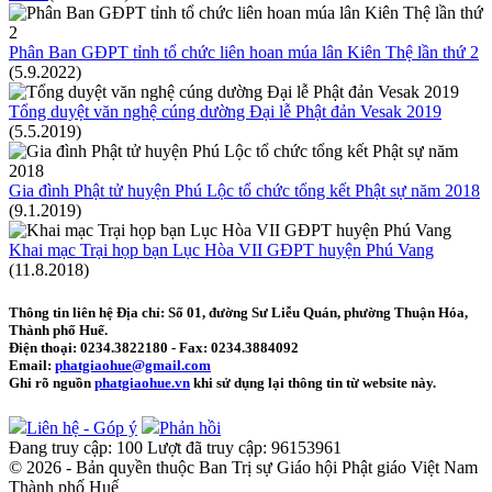
Phân Ban GĐPT tỉnh tổ chức liên hoan múa lân Kiên Thệ lần thứ 2
(5.9.2022)
Tổng duyệt văn nghệ cúng dường Đại lễ Phật đản Vesak 2019
(5.5.2019)
Gia đình Phật tử huyện Phú Lộc tổ chức tổng kết Phật sự năm 2018
(9.1.2019)
Khai mạc Trại họp bạn Lục Hòa VII GĐPT huyện Phú Vang
(11.8.2018)
Thông tin liên hệ
Địa chỉ: Số 01, đường Sư Liễu Quán, phường Thuận Hóa,
Thành phố Huế.
Điện thoại:
0234.3822180
- Fax:
0234.3884092
Email:
phatgiaohue@gmail.com
Ghi rõ nguồn
phatgiaohue.vn
khi sử dụng lại thông tin từ website này.
Liên hệ - Góp ý
Phản hồi
Đang truy cập:
100
Lượt đã truy cập:
96153961
© 2026 - Bản quyền thuộc Ban Trị sự Giáo hội Phật giáo Việt Nam
Thành phố Huế