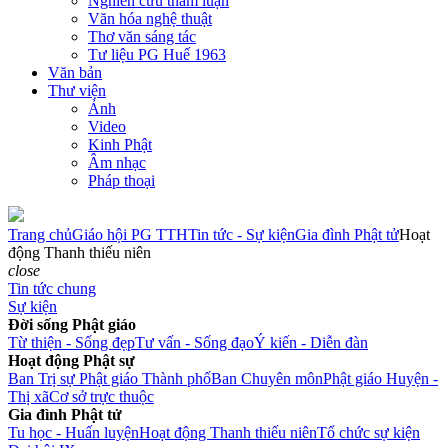
Nghiên cứu tham luận
Văn hóa nghệ thuật
Thơ văn sáng tác
Tư liệu PG Huế 1963
Văn bản
Thư viện
Ảnh
Video
Kinh Phật
Âm nhạc
Pháp thoại
Trang chủ
Giáo hội PG TTH
Tin tức - Sự kiện
Gia đình Phật tử
Hoạt
động Thanh thiếu niên
close
Tin tức chung
Sự kiện
Đời sống Phật giáo
Từ thiện - Sống đẹp
Tư vấn - Sống đạo
Ý kiến - Diễn đàn
Hoạt động Phật sự
Ban Trị sự Phật giáo Thành phố
Ban Chuyên môn
Phật giáo Huyện -
Thị xã
Cơ sở trực thuộc
Gia đình Phật tử
Tu học - Huấn luyện
Hoạt động Thanh thiếu niên
Tổ chức sự kiện