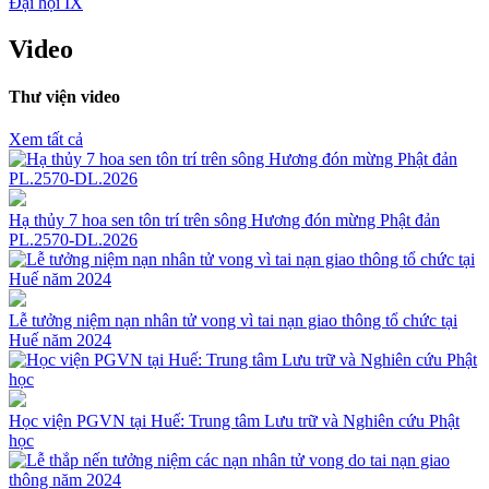
Đại hội IX
Video
Thư viện video
Xem tất cả
Hạ thủy 7 hoa sen tôn trí trên sông Hương đón mừng Phật đản
PL.2570-DL.2026
Lễ tưởng niệm nạn nhân tử vong vì tai nạn giao thông tổ chức tại
Huế năm 2024
Học viện PGVN tại Huế: Trung tâm Lưu trữ và Nghiên cứu Phật
học