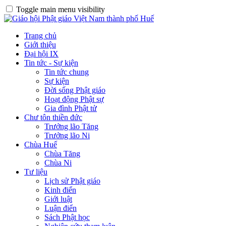
Toggle main menu visibility
Trang chủ
Giới thiệu
Đại hội IX
Tin tức - Sự kiện
Tin tức chung
Sự kiện
Đời sống Phật giáo
Hoạt động Phật sự
Gia đình Phật tử
Chư tôn thiền đức
Trưởng lão Tăng
Trưởng lão Ni
Chùa Huế
Chùa Tăng
Chùa Ni
Tư liệu
Lịch sử Phật giáo
Kinh điển
Giới luật
Luận điển
Sách Phật học