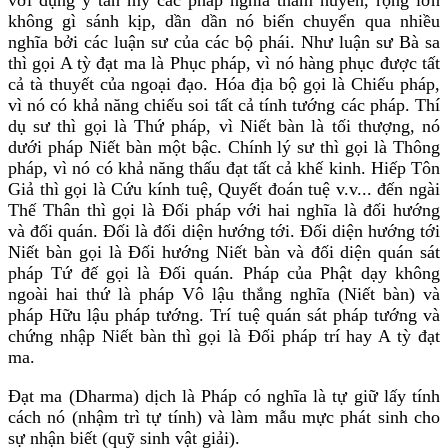
với dụng ý tán mỹ các pháp nghĩa thâm huyền, rộng lớn
không gì sánh kịp, dần dần nó biến chuyển qua nhiều
nghĩa bởi các luận sư của các bộ phái. Như luận sư Bà sa
thì gọi A tỳ đạt ma là Phục pháp, vì nó hàng phục được tất
cả tà thuyết của ngoại đạo. Hóa địa bộ gọi là Chiếu pháp,
vì nó có khả năng chiếu soi tất cả tính tướng các pháp. Thí
dụ sư thì gọi là Thứ pháp, vì Niết bàn là tối thượng, nó
dưới pháp Niết bàn một bậc. Chính lý sư thì gọi là Thông
pháp, vì nó có khả năng thấu đạt tất cả khế kinh. Hiếp Tôn
Giả thì gọi là Cứu kính tuệ, Quyết đoán tuệ v.v... đến ngài
Thế Thân thì gọi là Ðối pháp với hai nghĩa là đối hướng
và đối quán. Ðối là đối diện hướng tới. Ðối diện hướng tới
Niết bàn gọi là Ðối hướng Niết bàn và đối diện quán sát
pháp Tứ đế gọi là Ðối quán. Pháp của Phật dạy không
ngoài hai thứ là pháp Vô lậu thắng nghĩa (Niết bàn) và
pháp Hữu lậu pháp tướng. Trí tuệ quán sát pháp tướng và
chứng nhập Niết bàn thì gọi là Ðối pháp trí hay A tỳ đạt
ma.
Ðạt ma (Dharma) dịch là Pháp có nghĩa là tự giữ lấy tính
cách nó (nhậm trì tự tính) và làm mẫu mực phát sinh cho
sự nhận biết (quỹ sinh vật giải).