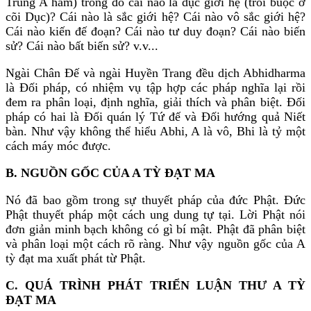
Trung A hàm) trong đó cái nào là dục giới hệ (trói buộc ở
cõi Dục)? Cái nào là sắc giới hệ? Cái nào vô sắc giới hệ?
Cái nào kiến đế đoạn? Cái nào tư duy đoạn? Cái nào biến
sử? Cái nào bất biến sử? v.v...
Ngài Chân Ðế và ngài Huyền Trang đều dịch Abhidharma
là Ðối pháp, có nhiệm vụ tập hợp các pháp nghĩa lại rồi
đem ra phân loại, định nghĩa, giải thích và phân biệt. Ðối
pháp có hai là Ðối quán lý Tứ đế và Ðối hướng quả Niết
bàn. Như vậy không thể hiểu Abhi, A là vô, Bhi là tỷ một
cách máy móc được.
B. NGUỒN GỐC CỦA A TỲ ÐẠT MA
Nó đã bao gồm trong sự thuyết pháp của đức Phật. Ðức
Phật thuyết pháp một cách ung dung tự tại. Lời Phật nói
đơn giản minh bạch không có gì bí mật. Phật đã phân biệt
và phân loại một cách rõ ràng. Như vậy nguồn gốc của A
tỳ đạt ma xuất phát từ Phật.
C. QUÁ TRÌNH PHÁT TRIỂN LUẬN THƯ A TỲ
ÐẠT MA