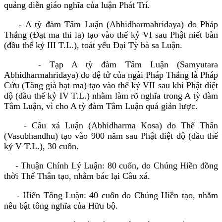
quảng diễn giáo nghĩa của luận Phát Trí.
- A tỳ đàm Tâm Luận (Abhidharmahridaya) do Pháp
Thắng (Ðạt ma thi la) tạo vào thế kỷ VI sau Phật niết bàn
(đầu thế kỷ III T.L.), toát yếu Ðại Tỳ bà sa Luận.
- Tạp A tỳ đàm Tâm Luận (Samyutara
Abhidharmahridaya) do đệ tử của ngài Pháp Thắng là Pháp
Cứu (Tăng già bạt ma) tạo vào thế kỷ VII sau khi Phật diệt
độ (đầu thế kỷ IV T.L.) nhằm làm rõ nghĩa trong A tỳ đàm
Tâm Luận, vì cho A tỳ đàm Tâm Luận quá giản lược.
- Câu xá Luận (Abhidharma Kosa) do Thế Thân
(Vasubhandhu) tạo vào 900 năm sau Phật diệt độ (đầu thế
kỷ V T.L.), 30 cuốn.
- Thuận Chính Lý Luận: 80 cuốn, do Chúng Hiền đồng
thời Thế Thân tạo, nhằm bác lại Câu xá.
- Hiển Tông Luận: 40 cuốn do Chúng Hiền tạo, nhằm
nêu bật tông nghĩa của Hữu bộ.