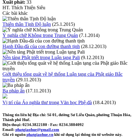
Xuất phát:
33
HT. Thích Thiện Siêu
Các bài khác
Thiên thân Tịnh Độ luận
(25.1.2015)
Ý nghĩa chữ Không trong Trung Quán
(7.1.2014)
Hạnh Ðầu-đà của con đường thanh tịnh
(28.12.2013)
Nền tảng Phật triết trong Luận tạng Pali
(9.12.2013)
Giới thiệu tổng quát về hệ thống Luận tạng của Phật giáo Bắc
truyền
(29.11.2013)
Ba pháp ấn
(17.11.2013)
Vị trí của Áo nghĩa thư trong Văn học Phệ-đà
(18.4.2013)
Thông tin liên hệ
Địa chỉ: Số 01, đường Sư Liễu Quán, phường Thuận Hóa,
Thành phố Huế.
Điện thoại:
0234.3822180
- Fax:
0234.3884092
Email:
phatgiaohue@gmail.com
Ghi rõ nguồn
phatgiaohue.vn
khi sử dụng lại thông tin từ website này.