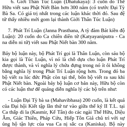
6. Giới Thân Túc Luận (Dhatukaya): 3 cuốn do Thế
Hữu viết sau Phật Niết Bàn hơn 300 năm (có trước Ðại Tỳ
Bà Sa. Có giá trị nhất trong các luận khác thời đó. Sau đệ
tử thấy nhiều mới gom lại thành Giới Thân Túc Luận)
7. Phát Trí Luận (Janna Prasthana, A tỳ đàm Bát kiền độ
Luận): 20 cuốn do Ca chiên diên tử (Katyayaniputra - Ca
na diễn ni tử) viết sau Phật Niết bàn 300 năm.
Bảy bộ luận này, bộ Phát Trí gọi là Thân Luận, còn sáu bộ
kia gọi là Túc Luận, vì nó là chỗ dựa cho luận Phát Trí
được thành, và vì nghĩa lý chứa đựng trong nó ít ỏi không
bằng nghĩa lý trong Phát Trí Luận rộng hơn. Trong đó ba
bộ viết ra lúc đức Phật còn tại thế, bốn bộ viết ra sau khi
Phật Niết bàn. Ngoài bảy bộ luận cơ bản này, Hữu bộ còn
có các luận thư để quảng diễn nghĩa lý các bộ trên như:
- Luận Ðại Tỳ bà sa (Mahavibhasa) 200 cuốn, là kết quả
của Ðại hội Kiết tập lần thứ tư vào giữa thế kỷ II T.L. tại
Ca thấp di la (Kasmir, Kế Tân) do các ngài Thế Hữu, Diệu
Âm, Giác Thiên, Pháp Cứu, Hiếp Tôn Giả chủ trì với sự
ủng hộ tận lực của vua Ca nị sắc ca (Kaniska). Bộ này