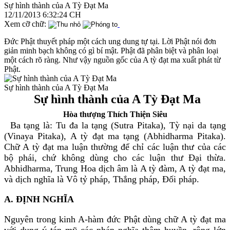
Sự hình thành của A Tỳ Ðạt Ma
12/11/2013 6:32:24 CH
Xem cỡ chữ:
Ðức Phật thuyết pháp một cách ung dung tự tại. Lời Phật nói đơn
giản minh bạch không có gì bí mật. Phật đã phân biệt và phân loại
một cách rõ ràng. Như vậy nguồn gốc của A tỳ đạt ma xuất phát từ
Phật.
Sự hình thành của A Tỳ Ðạt Ma
Sự hình thành của A Tỳ Ðạt Ma
Hòa thượng Thích Thiện Siêu
Ba tạng là: Tu đa la tạng (Sutra Pitaka), Tỳ nại da tạng
(Vinaya Pitaka), A tỳ đạt ma tạng (Abhidharma Pitaka).
Chữ A tỳ đạt ma luận thường để chỉ các luận thư của các
bộ phái, chứ không dùng cho các luận thư Ðại thừa.
Abhidharma, Trung Hoa dịch âm là A tỳ đàm, A tỳ đạt ma,
và dịch nghĩa là Vô tỷ pháp, Thắng pháp, Ðối pháp.
A. ÐỊNH NGHĨA
Nguyên trong kinh A-hàm đức Phật dùng chữ A tỳ đạt ma