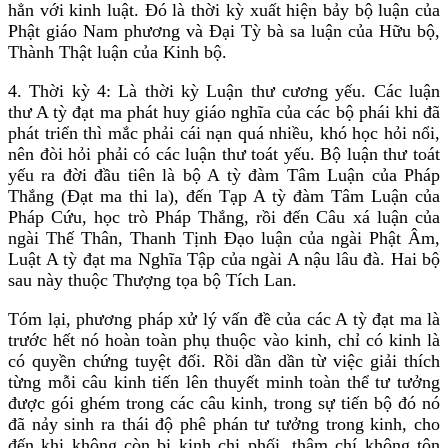
hẳn với kinh luật. Ðó là thời kỳ xuất hiện bảy bộ luận của
Phật giáo Nam phương và Ðại Tỳ bà sa luận của Hữu bộ,
Thành Thật luận của Kinh bộ.
4. Thời kỳ 4: Là thời kỳ Luận thư cương yếu. Các luận
thư A tỳ đạt ma phát huy giáo nghĩa của các bộ phái khi đã
phát triển thì mắc phải cái nạn quá nhiều, khó học hỏi nổi,
nên đòi hỏi phải có các luận thư toát yếu. Bộ luận thư toát
yếu ra đời đầu tiên là bộ A tỳ đàm Tâm Luận của Pháp
Thắng (Ðạt ma thi la), đến Tạp A tỳ đàm Tâm Luận của
Pháp Cứu, học trò Pháp Thắng, rồi đến Câu xá luận của
ngài Thế Thân, Thanh Tịnh Ðạo luận của ngài Phật Âm,
Luật A tỳ đạt ma Nghĩa Tập của ngài A nậu lâu đà. Hai bộ
sau này thuộc Thượng tọa bộ Tích Lan.
Tóm lại, phương pháp xử lý vấn đề của các A tỳ đạt ma là
trước hết nó hoàn toàn phụ thuộc vào kinh, chỉ có kinh là
có quyền chứng tuyệt đối. Rồi dần dần từ việc giải thích
từng mỗi câu kinh tiến lên thuyết minh toàn thể tư tưởng
được gói ghém trong các câu kinh, trong sự tiến bộ đó nó
đã nảy sinh ra thái độ phê phán tư tưởng trong kinh, cho
đến khi không còn bị kinh chi phối, thậm chí không tôn