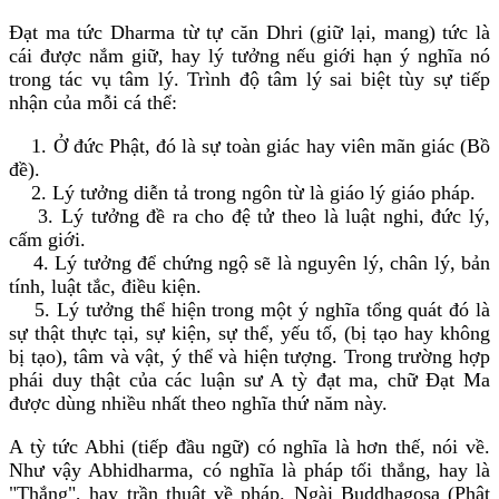
Ðạt ma tức Dharma từ tự căn Dhri (giữ lại, mang) tức là
cái được nắm giữ, hay lý tưởng nếu giới hạn ý nghĩa nó
trong tác vụ tâm lý. Trình độ tâm lý sai biệt tùy sự tiếp
nhận của mỗi cá thể:
1. Ở đức Phật, đó là sự toàn giác hay viên mãn giác (Bồ
đề).
2. Lý tưởng diễn tả trong ngôn từ là giáo lý giáo pháp.
3. Lý tưởng đề ra cho đệ tử theo là luật nghi, đức lý,
cấm giới.
4. Lý tưởng để chứng ngộ sẽ là nguyên lý, chân lý, bản
tính, luật tắc, điều kiện.
5. Lý tưởng thể hiện trong một ý nghĩa tổng quát đó là
sự thật thực tại, sự kiện, sự thể, yếu tố, (bị tạo hay không
bị tạo), tâm và vật, ý thể và hiện tượng. Trong trường hợp
phái duy thật của các luận sư A tỳ đạt ma, chữ Ðạt Ma
được dùng nhiều nhất theo nghĩa thứ năm này.
A tỳ tức Abhi (tiếp đầu ngữ) có nghĩa là hơn thế, nói về.
Như vậy Abhidharma, có nghĩa là pháp tối thắng, hay là
"Thắng", hay trần thuật về pháp. Ngài Buddhagosa (Phật