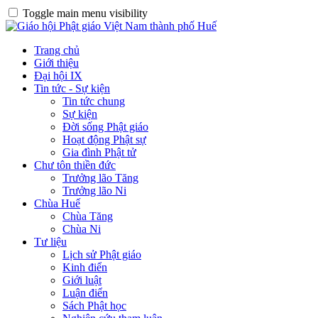
Toggle main menu visibility
Trang chủ
Giới thiệu
Đại hội IX
Tin tức - Sự kiện
Tin tức chung
Sự kiện
Đời sống Phật giáo
Hoạt động Phật sự
Gia đình Phật tử
Chư tôn thiền đức
Trưởng lão Tăng
Trưởng lão Ni
Chùa Huế
Chùa Tăng
Chùa Ni
Tư liệu
Lịch sử Phật giáo
Kinh điển
Giới luật
Luận điển
Sách Phật học