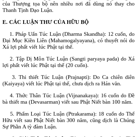
của Thượng tọa bộ nên nhiều nơi đã dùng nó thay cho
Thanh Tịnh Ðạo Luận.
E. CÁC LUẬN THƯ CỦA HỮU BỘ
1. Pháp Uẩn Túc Luận (Dharma Skandha): 12 cuốn, do
Ðại Mục Kiền Liên (Mahamogalyayana), có thuyết nói do
Xá lợi phất viết lúc Phật tại thế.
2. Tập Dị Môn Túc Luận (Sangti paryaya pada) do Xá
lợi phất viết lúc Phật tại thế (20 cuốn).
3. Thi thiết Túc Luận (Prajnapti): Do Ca chiên diên
(Kaiyaya) viết lúc Phật tại thế, chưa dịch ra Hán văn.
4. Thức Thân Túc Luận (Vijnanakaya): 16 cuốn do Ðề
bà thiết ma (Devasarman) viết sau Phật Niết bàn 100 năm.
5. Phẩm Loại Túc Luận (Ptrakarama): 18 cuốn do Thế
Hữu viết sau Phật Niết bàn 300 năm, cũng dịch là Chúng
Sự Phần A tỳ đàm Luận.