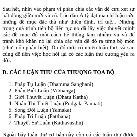
Sau hết, nhìn vào phạm vi phân chia các vấn đề cứu xét sự
bất đồng giữa mới và cũ. Lúc đầu A tỳ đạt ma chỉ luận cứu
những đề mục đặc thù như thiền định, trí tuệ... Nhưng
trong quá trình tiến bộ liên tục nó đã lấy việc thuyết minh
các đề mục đó một cách hệ thống làm nhiệm vụ và để
tránh khó khăn nó lại chia các vấn đề đó ra từng bộ môn
(chư môn phân biệt). Do đó mới có nhiều luận thư, và sau
cùng để tiện việc học hỏi lại có các luận thư cương yếu ra
đời.
D. CÁC LUẬN THƯ CỦA THƯỢNG TỌA BỘ
1. Pháp Tụ Luận (Dhamma Sanghani)
2. Phân Biệt Luận (Vibhanga)
3. Giới Thuyết Luận (Dhatu Katha)
4. Nhân Thi Thiết Luận (Pudgala Pannati)
5. Song Ðối Luận (Yamaka)
6. Pháp Trí Luận (Patthana)
7. Thuyết Sự Luận (Kathavasthu)
Ngoài bảy luận thư cơ bản này còn có các luận thư được