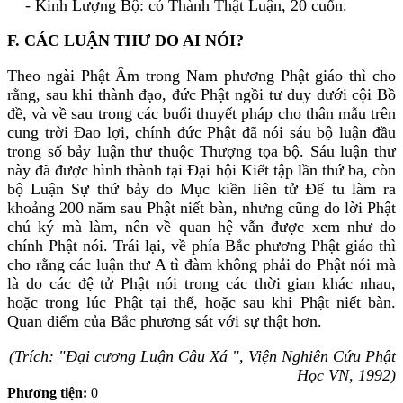
- Kinh Lượng Bộ: có Thành Thật Luận, 20 cuốn.
F. CÁC LUẬN THƯ DO AI NÓI?
Theo ngài Phật Âm trong Nam phương Phật giáo thì cho
rằng, sau khi thành đạo, đức Phật ngồi tư duy dưới cội Bồ
đề, và về sau trong các buổi thuyết pháp cho thân mẫu trên
cung trời Ðao lợi, chính đức Phật đã nói sáu bộ luận đầu
trong số bảy luận thư thuộc Thượng tọa bộ. Sáu luận thư
này đã được hình thành tại Ðại hội Kiết tập lần thứ ba, còn
bộ Luận Sự thứ bảy do Mục kiền liên tử Ðế tu làm ra
khoảng 200 năm sau Phật niết bàn, nhưng cũng do lời Phật
chú ký mà làm, nên về quan hệ vẫn được xem như do
chính Phật nói. Trái lại, về phía Bắc phương Phật giáo thì
cho rằng các luận thư A tì đàm không phải do Phật nói mà
là do các đệ tử Phật nói trong các thời gian khác nhau,
hoặc trong lúc Phật tại thế, hoặc sau khi Phật niết bàn.
Quan điểm của Bắc phương sát với sự thật hơn.
(Trích: "Ðại cương Luận Câu Xá ", Viện Nghiên Cứu Phật
Học VN, 1992)
Phương tiện:
0