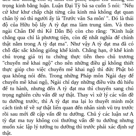
trọng kinh bằng luận. Luận Ðại Tỳ bà sa cuốn 5 nói: "Nếu
cứ khư khư chấp chặt từng câu kinh mà không đạt quan
chân lý nó thì người ấy là 'Trước văn Sa môn' ". Ðó là thái
độ của Hữu bộ lấy A tỳ đạt ma làm trung tâm. Và theo
ngài Chân Ðế thì Kê Dẫn Bộ còn cho rằng: "Kinh luật
chẳng qua chỉ là phương tiện, còn đệ nhất nghĩa đế chính
thật nằm trong A tỳ đạt ma". Như vậy A tỳ đạt ma đã có
chỗ đặc sắc không giống khế kinh. Chẳng hạn, ở khế kinh
chú trọng giá trị tu chứng thực tiễn theo chủ trương
"chuyển mê khai ngộ" cho nên những điều gì không thiết
thực giúp cho việc chuyển mê khai ngộ thì đức Phật bỏ
qua không nói đến. Trong những Pháp môn Ngài dạy để
chuyển mê khai ngộ, Ngài chỉ dạy những điều vừa đủ hiểu
để tu hành, nhưng đến A tỳ đạt ma thì chuyển sang chú
trọng nghiên cứu vấn đề sự thật. Thay vì xử lý các vấn đề
tu dưỡng trước, thì A tỳ đạt ma lại lo thuyết minh một
cách tinh tế về sự thật liên quan đến nhân sinh vũ trụ trước
rồi sau mới đề cập vấn đề tu dưỡng. Chủ ý các luận sư A
tỳ đạt ma tuy không coi thường vấn đề tu dưỡng nhưng
muốn xác lập lý tưởng tu dưỡng thì trước phải xác định sự
thật.