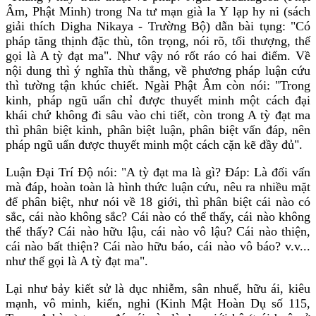
Âm, Phật Minh) trong Na tư mạn già la Y lạp hy ni (sách
giải thích Digha Nikaya - Trường Bộ) dẫn bài tụng: "Có
pháp tăng thịnh đặc thù, tôn trọng, nói rõ, tối thượng, thế
gọi là A tỳ đạt ma". Như vậy nó rốt ráo có hai điểm. Về
nội dung thì ý nghĩa thù thắng, về phương pháp luận cứu
thì tường tận khúc chiết. Ngài Phật Âm còn nói: "Trong
kinh, pháp ngũ uẩn chỉ được thuyết minh một cách đại
khái chứ không đi sâu vào chi tiết, còn trong A tỳ đạt ma
thì phân biệt kinh, phân biệt luận, phân biệt vấn đáp, nên
pháp ngũ uẩn được thuyết minh một cách cặn kẽ đầy đủ".
Luận Ðại Trí Ðộ nói: "A tỳ đạt ma là gì? Ðáp: Là đối vấn
mà đáp, hoàn toàn là hình thức luận cứu, nêu ra nhiều mặt
để phân biệt, như nói về 18 giới, thì phân biệt cái nào có
sắc, cái nào không sắc? Cái nào có thể thấy, cái nào không
thể thấy? Cái nào hữu lậu, cái nào vô lậu? Cái nào thiện,
cái nào bất thiện? Cái nào hữu báo, cái nào vô báo? v.v...
như thế gọi là A tỳ đạt ma".
Lại như bảy kiết sử là dục nhiễm, sân nhuế, hữu ái, kiêu
mạnh, vô minh, kiến, nghi (Kinh Mật Hoàn Dụ số 115,