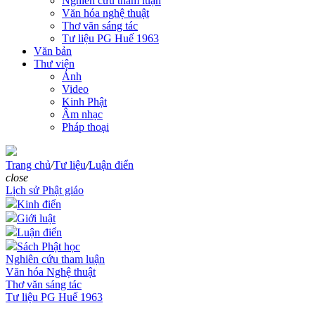
Nghiên cứu tham luận
Văn hóa nghệ thuật
Thơ văn sáng tác
Tư liệu PG Huế 1963
Văn bản
Thư viện
Ảnh
Video
Kinh Phật
Âm nhạc
Pháp thoại
Trang chủ
/
Tư liệu
/
Luận điển
close
Lịch sử Phật giáo
Kinh điển
Giới luật
Luận điển
Sách Phật học
Nghiên cứu tham luận
Văn hóa Nghệ thuật
Thơ văn sáng tác
Tư liệu PG Huế 1963