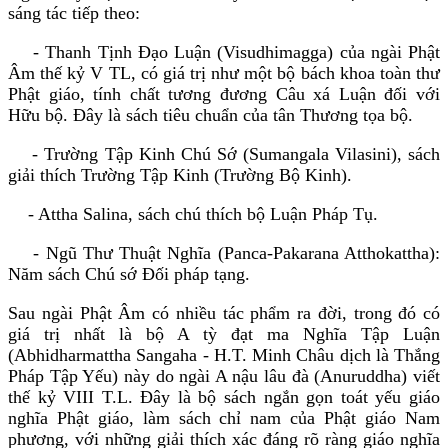
sáng tác tiếp theo:
- Thanh Tịnh Ðạo Luận (Visudhimagga) của ngài Phật
Âm thế kỷ V TL, có giá trị như một bộ bách khoa toàn thư
Phật giáo, tính chất tương đương Câu xá Luận đối với
Hữu bộ. Ðây là sách tiêu chuẩn của tân Thương tọa bộ.
- Trường Tập Kinh Chú Sớ (Sumangala Vilasini), sách
giải thích Trường Tập Kinh (Trường Bộ Kinh).
- Attha Salina, sách chú thích bộ Luận Pháp Tụ.
- Ngũ Thư Thuật Nghĩa (Panca-Pakarana Atthokattha):
Năm sách Chú sớ Ðối pháp tạng.
Sau ngài Phật Âm có nhiều tác phẩm ra đời, trong đó có
giá trị nhất là bộ A tỳ đạt ma Nghĩa Tập Luận
(Abhidharmattha Sangaha - H.T. Minh Châu dịch là Thắng
Pháp Tập Yếu) này do ngài A nậu lâu đà (Anuruddha) viết
thế kỷ VIII T.L. Ðây là bộ sách ngắn gọn toát yếu giáo
nghĩa Phật giáo, làm sách chỉ nam của Phật giáo Nam
phương, với những giải thích xác đáng rõ ràng giáo nghĩa