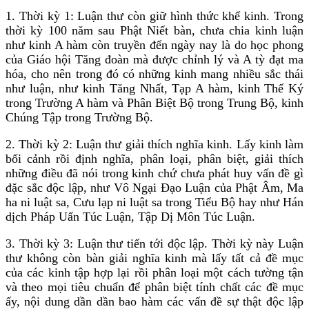
1. Thời kỳ 1: Luận thư còn giữ hình thức khế kinh. Trong
thời kỳ 100 năm sau Phật Niết bàn, chưa chia kinh luận
như kinh A hàm còn truyền đến ngày nay là do học phong
của Giáo hội Tăng đoàn mà được chỉnh lý và A tỳ đạt ma
hóa, cho nên trong đó có những kinh mang nhiều sắc thái
như luận, như kinh Tăng Nhất, Tạp A hàm, kinh Thế Ký
trong Trường A hàm và Phân Biệt Bộ trong Trung Bộ, kinh
Chúng Tập trong Trường Bộ.
2. Thời kỳ 2: Luận thư giải thích nghĩa kinh. Lấy kinh làm
bối cảnh rồi định nghĩa, phân loại, phân biệt, giải thích
những điều đã nói trong kinh chứ chưa phát huy vấn đề gì
đặc sắc độc lập, như Vô Ngại Ðạo Luận của Phật Âm, Ma
ha ni luật sa, Cưu lạp ni luật sa trong Tiểu Bộ hay như Hán
dịch Pháp Uẩn Túc Luận, Tập Dị Môn Túc Luận.
3. Thời kỳ 3: Luận thư tiến tới độc lập. Thời kỳ này Luận
thư không còn bàn giải nghĩa kinh mà lấy tất cả đề mục
của các kinh tập hợp lại rồi phân loại một cách tường tận
và theo mọi tiêu chuẩn để phân biệt tính chất các đề mục
ấy, nội dung dần dần bao hàm các vấn đề sự thật độc lập