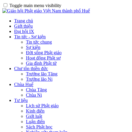
Toggle main menu visibility
Trang chủ
Giới thiệu
Đại hội IX
Tin tức - Sự kiện
Tin tức chung
Sự kiện
Đời sống Phật giáo
Hoạt động Phật sự
Gia đình Phật tử
Chư tôn thiền đức
Trưởng lão Tăng
Trưởng lão Ni
Chùa Huế
Chùa Tăng
Chùa Ni
Tư liệu
Lịch sử Phật giáo
Kinh điển
Giới luật
Luận điển
Sách Phật học