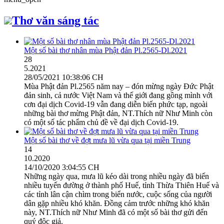
Thơ văn sáng tác
Một số bài thơ nhân mùa Phật đản Pl.2565-Dl.2021
28
5.2021
28/05/2021 10:38:06 CH
Mùa Phật đản Pl.2565 năm nay – đón mừng ngày Đức Phật
đản sinh, cả nước Việt Nam và thế giới đang gồng mình với
cơn đại dịch Covid-19 vẫn đang diễn biến phức tạp, ngoài
những bài thơ mừng Phật đản, NT.Thích nữ Như Minh còn
có một số tác phẩm chủ đề về đại dịch Covid-19.
Một số bài thơ về đợt mưa lũ vừa qua tại miền Trung
14
10.2020
14/10/2020 3:04:55 CH
Những ngày qua, mưa lũ kéo dài trong nhiều ngày đã biến
nhiều tuyến đường ở thành phố Huế, tỉnh Thừa Thiên Huế và
các tỉnh lân cận chìm trong biển nước, cuộc sống của người
dân gặp nhiều khó khăn. Đồng cảm trước những khó khăn
này, NT.Thích nữ Như Minh đã có một số bài thơ gửi đến
quý độc giả.