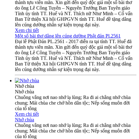
thành tựu viên mãn. Xin gửi đến quý độc giả một số bài thơ
do ông Lê Công Tuyên – Nguyên Trưởng Ban Tuyên giáo
Tỉnh ủy tỉnh TT. Huế và NT. Thích nữ Như Minh – Cố vấn
Ban Từ thiện Xã hội GHPGVN tỉnh TT. Huế đề tặng dâng
lên cúng dường nhân sự kiện trọng đại này.
Xem chi tiết
Một số bài thơ dâng lên cúng dường Phật đản Pl.2561
Đại lễ Phật Đản PL.2561 - 2017 diễn ra tại tỉnh TT. Huế đã
thành tựu viên mãn. Xin gửi đến quý độc giả một số bài thơ
do ông Lê Công Tuyên – Nguyên Trưởng Ban Tuyên giáo
Tỉnh ủy tỉnh TT. Huế và NT. Thích nữ Như Minh – Cố vấn
Ban Từ thiện Xã hội GHPGVN tỉnh TT. Huế đề tặng dâng
lên cúng dường nhân sự kiện trọng đại này.
Nhớ chùa
Nhớ chùa
Chuông vẳng nơi nao nhớ lạ lùng; Ra đi ai chẳng nhớ chùa
chung; Mái chùa che chở hồn dân tộc; Nếp sống muôn đời
của tổ tông
Xem chi tiết
Nhớ chùa
Chuông vẳng nơi nao nhớ lạ lùng; Ra đi ai chẳng nhớ chùa
chung; Mái chùa che chở hồn dân tộc; Nếp sống muôn đời
của tổ tông