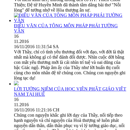
Thiện; Đệ tử Huyền Minh đã thành tâm dâng bài thơ "Nỗi
lòng" để tưởng nhớ về Hòa thượng ân sư.
ĐIẾU VĂN CỦA TÔNG MÔN PHÁP PHÁI TƯỜNG
VÂN
16
11.2016
16/11/2016 11:31:54 SA
Với Thầy, chỉ có tình yêu thương đối với đạo, với đời là thật
nhất mà không gì có thể đánh đổi được. Nhìn cuộc đời bằng
con mắt yêu thương mới là cái nhìn trí tuệ và oai dũng của
bậc Giác ngộ. Pháp âm ấy của Thầy như lời huấn thị cuối
cùng cho môn nhân đệ tử chúng con. Chúng con nguyện ghi
lòng tạc dạ!
LỜI TƯỞNG NIỆM CỦA HỌC VIỆN PHẬT GIÁO VIỆT
NAM TẠI HUẾ
16
11.2016
16/11/2016 11:21:16 CH
Chúng con nguyện khắc ghi lời dạy của Thầy, nối tiếp theo
hạnh nguyện và chí nguyện của Hoà thượng sẽ luôn phát
nguyện dấn thân, dấn thân phục vụ vì lý tưởng giáo dục, nối