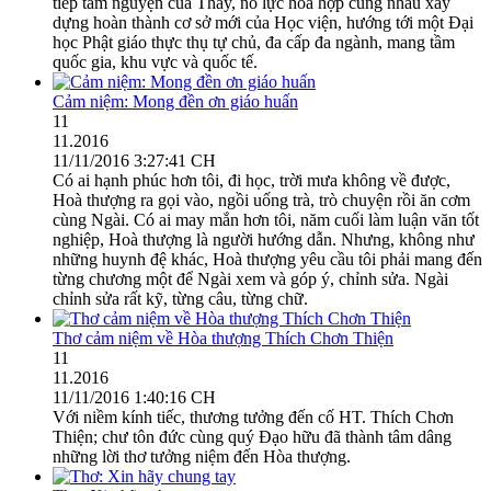
tiếp tâm nguyện của Thầy, nỗ lực hoà hợp cùng nhau xây
dựng hoàn thành cơ sở mới của Học viện, hướng tới một Đại
học Phật giáo thực thụ tự chủ, đa cấp đa ngành, mang tầm
quốc gia, khu vực và quốc tế.
Cảm niệm: Mong đền ơn giáo huấn
11
11.2016
11/11/2016 3:27:41 CH
Có ai hạnh phúc hơn tôi, đi học, trời mưa không về được,
Hoà thượng ra gọi vào, ngồi uống trà, trò chuyện rồi ăn cơm
cùng Ngài. Có ai may mắn hơn tôi, năm cuối làm luận văn tốt
nghiệp, Hoà thượng là người hướng dẫn. Nhưng, không như
những huynh đệ khác, Hoà thượng yêu cầu tôi phải mang đến
từng chương một để Ngài xem và góp ý, chỉnh sửa. Ngài
chỉnh sửa rất kỹ, từng câu, từng chữ.
Thơ cảm niệm về Hòa thượng Thích Chơn Thiện
11
11.2016
11/11/2016 1:40:16 CH
Với niềm kính tiếc, thương tưởng đến cố HT. Thích Chơn
Thiện; chư tôn đức cùng quý Đạo hữu đã thành tâm dâng
những lời thơ tưởng niệm đến Hòa thượng.