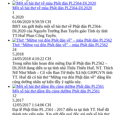
Một số bài thơ về mùa Phật đản Pl.2564-Dl.2020
1
6.2020
01/06/2020 9:59:59 CH
BBT xin giởi thiệu một số bài thơ về Phật đản Pl.2564-
Dl.2020 của Nguyên Trưởng Ban Tuyên giáo Tỉnh ủy tỉnh
TT.Huế Phan Công Tuyên.
Thơ: “Mừng vui đón Phật đản về” – mùa Phật đản Pl.2562
24
5.2018
24/05/2018 4:10:22 CH
Trong niềm hân hoan đón mừng Đại lễ Phật đản Pl.2562 –
Dl.2018 đang diễn ra tại tỉnh nhà Thừa Thiên Huế, NT. Thích
Nữ Như Minh – Cố vấn Ban Từ thiện Xã hội GHPGVN tỉnh
TT. Huế đã có bài thơ “Mừng vui đón Phật đản về” dâng lên
cúng dường nhân sự kiện đầy ý nghĩa này.
Một số bài thơ dâng lên cúng dường Phật đản Pl.2561
12
5.2017
12/05/2017 1:14:06 CH
Đại lễ Phật Đản PL.2561 - 2017 diễn ra tại tỉnh TT. Huế đã
thành tựu viên mãn. Xin gửi đến quý độc giả một số bài thơ