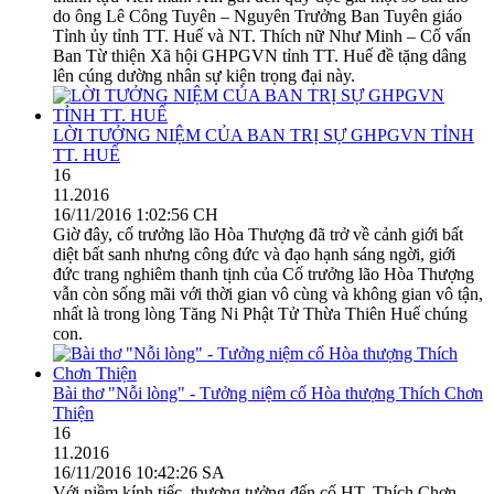
do ông Lê Công Tuyên – Nguyên Trưởng Ban Tuyên giáo
Tỉnh ủy tỉnh TT. Huế và NT. Thích nữ Như Minh – Cố vấn
Ban Từ thiện Xã hội GHPGVN tỉnh TT. Huế đề tặng dâng
lên cúng dường nhân sự kiện trọng đại này.
LỜI TƯỞNG NIỆM CỦA BAN TRỊ SỰ GHPGVN TỈNH
TT. HUẾ
16
11.2016
16/11/2016 1:02:56 CH
Giờ đây, cố trưởng lão Hòa Thượng đã trở về cảnh giới bất
diệt bất sanh nhưng công đức và đạo hạnh sáng ngời, giới
đức trang nghiêm thanh tịnh của Cố trưởng lão Hòa Thượng
vẫn còn sống mãi với thời gian vô cùng và không gian vô tận,
nhất là trong lòng Tăng Ni Phật Tử Thừa Thiên Huế chúng
con.
Bài thơ "Nỗi lòng" - Tưởng niệm cố Hòa thượng Thích Chơn
Thiện
16
11.2016
16/11/2016 10:42:26 SA
Với niềm kính tiếc, thương tưởng đến cố HT. Thích Chơn