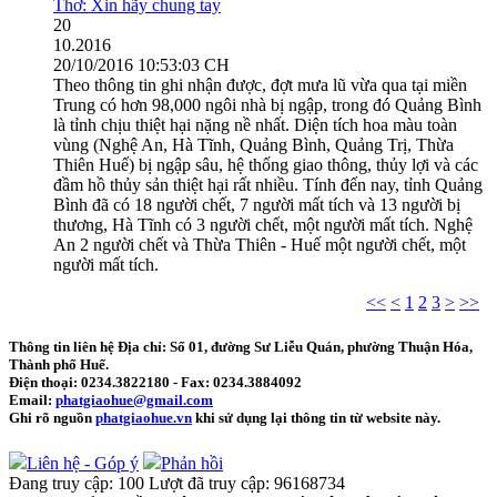
Thơ: Xin hãy chung tay
20
10.2016
20/10/2016 10:53:03 CH
Theo thông tin ghi nhận được, đợt mưa lũ vừa qua tại miền
Trung có hơn 98,000 ngôi nhà bị ngập, trong đó Quảng Bình
là tỉnh chịu thiệt hại nặng nề nhất. Diện tích hoa màu toàn
vùng (Nghệ An, Hà Tĩnh, Quảng Bình, Quảng Trị, Thừa
Thiên Huế) bị ngập sâu, hệ thống giao thông, thủy lợi và các
đầm hồ thủy sản thiệt hại rất nhiều. Tính đến nay, tỉnh Quảng
Bình đã có 18 người chết, 7 người mất tích và 13 người bị
thương, Hà Tĩnh có 3 người chết, một người mất tích. Nghệ
An 2 người chết và Thừa Thiên - Huế một người chết, một
người mất tích.
<<
<
1
2
3
>
>>
Thông tin liên hệ
Địa chỉ: Số 01, đường Sư Liễu Quán, phường Thuận Hóa,
Thành phố Huế.
Điện thoại:
0234.3822180
- Fax:
0234.3884092
Email:
phatgiaohue@gmail.com
Ghi rõ nguồn
phatgiaohue.vn
khi sử dụng lại thông tin từ website này.
Liên hệ - Góp ý
Phản hồi
Đang truy cập:
100
Lượt đã truy cập:
96168734