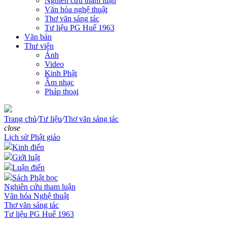
Nghiên cứu tham luận
Văn hóa nghệ thuật
Thơ văn sáng tác
Tư liệu PG Huế 1963
Văn bản
Thư viện
Ảnh
Video
Kinh Phật
Âm nhạc
Pháp thoại
Trang chủ
/
Tư liệu
/
Thơ văn sáng tác
close
Lịch sử Phật giáo
Kinh điển
Giới luật
Luận điển
Sách Phật học
Nghiên cứu tham luận
Văn hóa Nghệ thuật
Thơ văn sáng tác
Tư liệu PG Huế 1963