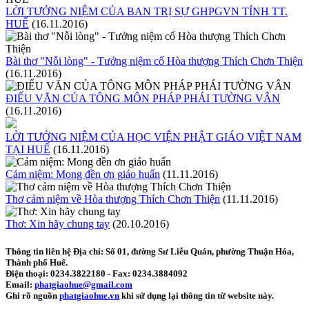
LỜI TƯỞNG NIỆM CỦA BAN TRỊ SỰ GHPGVN TỈNH TT.
HUẾ
(16.11.2016)
Bài thơ "Nỗi lòng" - Tưởng niệm cố Hòa thượng Thích Chơn Thiện
(16.11.2016)
ĐIẾU VĂN CỦA TÔNG MÔN PHÁP PHÁI TƯỜNG VÂN
(16.11.2016)
LỜI TƯỞNG NIỆM CỦA HỌC VIỆN PHẬT GIÁO VIỆT NAM
TẠI HUẾ
(16.11.2016)
Cảm niệm: Mong đền ơn giáo huấn
(11.11.2016)
Thơ cảm niệm về Hòa thượng Thích Chơn Thiện
(11.11.2016)
Thơ: Xin hãy chung tay
(20.10.2016)
Thông tin liên hệ
Địa chỉ: Số 01, đường Sư Liễu Quán, phường Thuận Hóa,
Thành phố Huế.
Điện thoại:
0234.3822180
- Fax:
0234.3884092
Email:
phatgiaohue@gmail.com
Ghi rõ nguồn
phatgiaohue.vn
khi sử dụng lại thông tin từ website này.