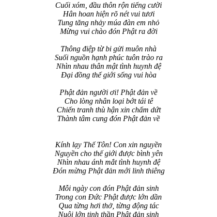
Cuối xóm, đầu thôn rộn tiếng cười
Hân hoan hiện rõ nét vui tươi
Tung tăng nhảy múa đàn em nhỏ
Mừng vui chào đón Phật ra đời
Thông điệp từ bi gửi muôn nhà
Suối nguồn hạnh phúc tuôn trào ra
Nhìn nhau thân mật tình huynh đệ
Đại đồng thế giới sống vui hòa
Phật đản người ơi! Phật đản về
Cho lòng nhân loại bớt tái tê
Chiến tranh thù hận xin chấm dứt
Thành tâm cung đón Phật đản về
Kính lạy Thế Tôn! Con xin nguyền
Nguyền cho thế giới được bình yên
Nhìn nhau ánh mắt tình huynh đệ
Đón mừng Phật đản mới linh thiêng
Mỗi ngày con đón Phật đản sinh
Trong con Đức Phật được lớn dần
Qua từng hơi thở, từng động tác
Nuôi lớn tinh thần Phật đản sinh