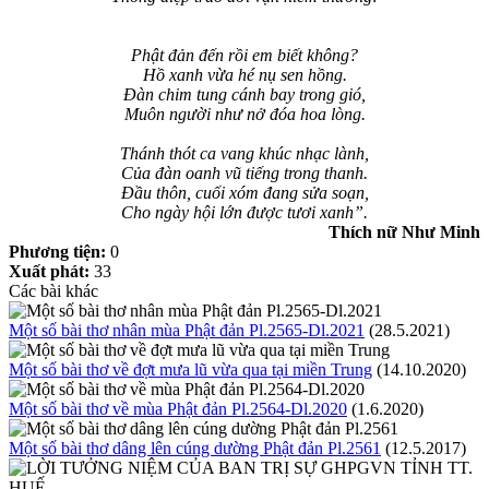
Phật đản đến rồi em biết không?
Hồ xanh vừa hé nụ sen hồng.
Đàn chim tung cánh bay trong gió,
Muôn người như nở đóa hoa lòng.
Thánh thót ca vang khúc nhạc lành,
Của đàn oanh vũ tiếng trong thanh.
Đầu thôn, cuối xóm đang sửa soạn,
Cho ngày hội lớn được tươi xanh”.
Thích nữ Như Minh
Phương tiện:
0
Xuất phát:
33
Các bài khác
Một số bài thơ nhân mùa Phật đản Pl.2565-Dl.2021
(28.5.2021)
Một số bài thơ về đợt mưa lũ vừa qua tại miền Trung
(14.10.2020)
Một số bài thơ về mùa Phật đản Pl.2564-Dl.2020
(1.6.2020)
Một số bài thơ dâng lên cúng dường Phật đản Pl.2561
(12.5.2017)