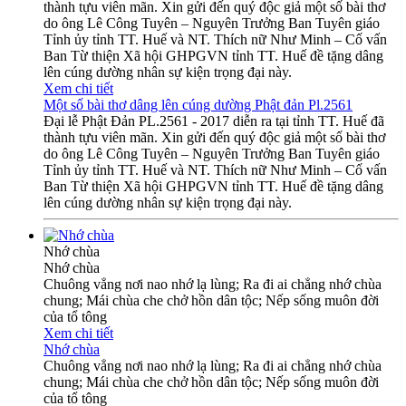
thành tựu viên mãn. Xin gửi đến quý độc giả một số bài thơ
do ông Lê Công Tuyên – Nguyên Trưởng Ban Tuyên giáo
Tỉnh ủy tỉnh TT. Huế và NT. Thích nữ Như Minh – Cố vấn
Ban Từ thiện Xã hội GHPGVN tỉnh TT. Huế đề tặng dâng
lên cúng dường nhân sự kiện trọng đại này.
Xem chi tiết
Một số bài thơ dâng lên cúng dường Phật đản Pl.2561
Đại lễ Phật Đản PL.2561 - 2017 diễn ra tại tỉnh TT. Huế đã
thành tựu viên mãn. Xin gửi đến quý độc giả một số bài thơ
do ông Lê Công Tuyên – Nguyên Trưởng Ban Tuyên giáo
Tỉnh ủy tỉnh TT. Huế và NT. Thích nữ Như Minh – Cố vấn
Ban Từ thiện Xã hội GHPGVN tỉnh TT. Huế đề tặng dâng
lên cúng dường nhân sự kiện trọng đại này.
Nhớ chùa
Nhớ chùa
Chuông vẳng nơi nao nhớ lạ lùng; Ra đi ai chẳng nhớ chùa
chung; Mái chùa che chở hồn dân tộc; Nếp sống muôn đời
của tổ tông
Xem chi tiết
Nhớ chùa
Chuông vẳng nơi nao nhớ lạ lùng; Ra đi ai chẳng nhớ chùa
chung; Mái chùa che chở hồn dân tộc; Nếp sống muôn đời
của tổ tông