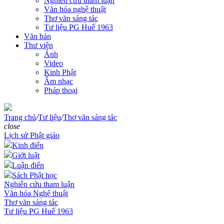
Nghiên cứu tham luận
Văn hóa nghệ thuật
Thơ văn sáng tác
Tư liệu PG Huế 1963
Văn bản
Thư viện
Ảnh
Video
Kinh Phật
Âm nhạc
Pháp thoại
Trang chủ
/
Tư liệu
/
Thơ văn sáng tác
close
Lịch sử Phật giáo
Kinh điển
Giới luật
Luận điển
Sách Phật học
Nghiên cứu tham luận
Văn hóa Nghệ thuật
Thơ văn sáng tác
Tư liệu PG Huế 1963