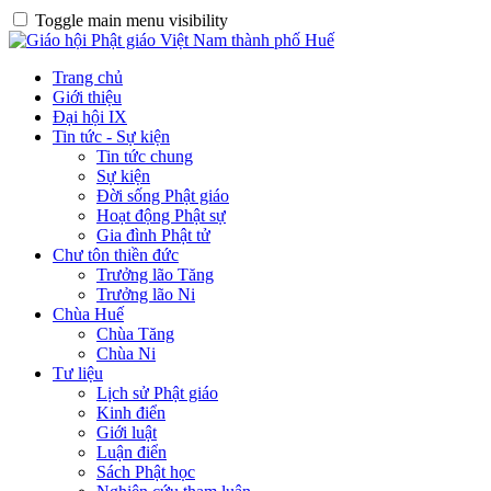
Toggle main menu visibility
Trang chủ
Giới thiệu
Đại hội IX
Tin tức - Sự kiện
Tin tức chung
Sự kiện
Đời sống Phật giáo
Hoạt động Phật sự
Gia đình Phật tử
Chư tôn thiền đức
Trưởng lão Tăng
Trưởng lão Ni
Chùa Huế
Chùa Tăng
Chùa Ni
Tư liệu
Lịch sử Phật giáo
Kinh điển
Giới luật
Luận điển
Sách Phật học