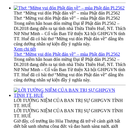
Thơ: “Mừng vui đón Phật đản về” – mùa Phật đản Pl.2562
Thơ: “Mừng vui đón Phật đản về” – mùa Phật đản Pl.2562
Trong niềm hân hoan đón mừng Đại lễ Phật đản Pl.2562 –
Dl.2018 đang diễn ra tại tỉnh nhà Thừa Thiên Huế, NT. Thích
Nữ Như Minh – Cố vấn Ban Từ thiện Xã hội GHPGVN tỉnh
TT. Huế đã có bài thơ “Mừng vui đón Phật đản về” dâng lên
cúng dường nhân sự kiện đầy ý nghĩa này.
Xem chi tiết
Thơ: “Mừng vui đón Phật đản về” – mùa Phật đản Pl.2562
Trong niềm hân hoan đón mừng Đại lễ Phật đản Pl.2562 –
Dl.2018 đang diễn ra tại tỉnh nhà Thừa Thiên Huế, NT. Thích
Nữ Như Minh – Cố vấn Ban Từ thiện Xã hội GHPGVN tỉnh
TT. Huế đã có bài thơ “Mừng vui đón Phật đản về” dâng lên
cúng dường nhân sự kiện đầy ý nghĩa này.
LỜI TƯỞNG NIỆM CỦA BAN TRỊ SỰ GHPGVN TỈNH
TT. HUẾ
LỜI TƯỞNG NIỆM CỦA BAN TRỊ SỰ GHPGVN TỈNH
TT. HUẾ
Giờ đây, cố trưởng lão Hòa Thượng đã trở về cảnh giới bất
diệt bất sanh nhưng công đức và đạo hạnh sáng ngời, giới