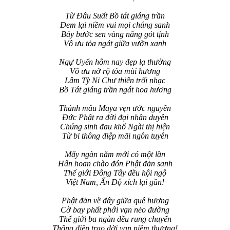
Từ Đâu Suất Bồ tát giáng trần
Đem lại niềm vui mọi chúng sanh
Bảy bước sen vàng nâng gót tịnh
Vô ưu tỏa ngát giữa vườn xanh
Ngự Uyển hôm nay đẹp lạ thường
Vô ưu nở rộ tỏa mùi hương
Lâm Tỳ Ni Chư thiên trổi nhạc
Bồ Tát giáng trần ngát hoa hương
Thánh mẫu Maya vẹn ước nguyền
Đức Phật ra đời đại nhân duyên
Chúng sinh đau khổ Ngài thị hiện
Từ bi thông điệp mãi ngôn tuyên
Mấy ngàn năm mới có một lần
Hân hoan chào đón Phật đản sanh
Thế giới Đông Tây đều hội ngộ
Việt Nam, Ấn Độ xích lại gần!
Phật đản về đây giữa quê hương
Cờ bay phất phới vạn nẻo đường
Thế giới ba ngàn đều rung chuyển
Thông điệp trao đời vạn niềm thương!