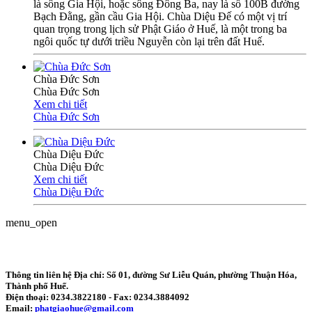
là sông Gia Hội, hoặc sông Đông Ba, nay là số 100B đường
Bạch Đằng, gần cầu Gia Hội. Chùa Diệu Đế có một vị trí
quan trọng trong lịch sử Phật Giáo ở Huế, là một trong ba
ngôi quốc tự dưới triều Nguyễn còn lại trên đất Huế.
Chùa Đức Sơn
Chùa Đức Sơn
Xem chi tiết
Chùa Đức Sơn
Chùa Diệu Đức
Chùa Diệu Đức
Xem chi tiết
Chùa Diệu Đức
menu_open
Thông tin liên hệ
Địa chỉ: Số 01, đường Sư Liễu Quán, phường Thuận Hóa,
Thành phố Huế.
Điện thoại:
0234.3822180
- Fax:
0234.3884092
Email:
phatgiaohue@gmail.com