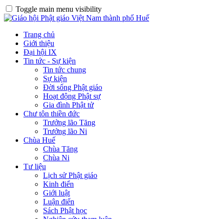
Toggle main menu visibility
Trang chủ
Giới thiệu
Đại hội IX
Tin tức - Sự kiện
Tin tức chung
Sự kiện
Đời sống Phật giáo
Hoạt động Phật sự
Gia đình Phật tử
Chư tôn thiền đức
Trưởng lão Tăng
Trưởng lão Ni
Chùa Huế
Chùa Tăng
Chùa Ni
Tư liệu
Lịch sử Phật giáo
Kinh điển
Giới luật
Luận điển
Sách Phật học