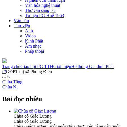
Nghiên cứu tham luận
Văn hóa nghệ thuật
Thơ văn sáng tác
Tư liệu PG Huế 1963
Văn bản
Thư viện
Ảnh
Video
Kinh Phật
Âm nhạc
Pháp thoại
Trang chủ
Giáo hội PG TTH
Giới thiệu
Hệ thống Gia đình Phật
tử
GĐPT thị xã Phong Điền
close
Chùa Tăng
Chùa Ni
Bài đọc nhiều
Chùa cổ Giác Lương
Chùa cổ Giác Lương
Chùa Giác Lương - một ngôi chùa được xếp hàng cấp quốc