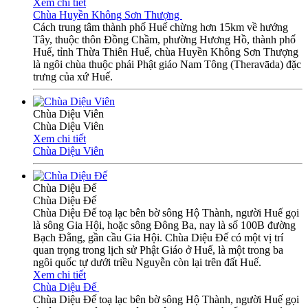
Xem chi tiết
Chùa Huyền Không Sơn Thượng
Cách trung tâm thành phố Huế chừng hơn 15km về hướng
Tây, thuộc thôn Đồng Chầm, phường Hương Hồ, thành phố
Huế, tỉnh Thừa Thiên Huế, chùa Huyền Không Sơn Thượng
là ngôi chùa thuộc phái Phật giáo Nam Tông (Theravāda) đặc
trưng của xứ Huế.
Chùa Diệu Viên
Chùa Diệu Viên
Xem chi tiết
Chùa Diệu Viên
Chùa Diệu Đế
Chùa Diệu Đế
Chùa Diệu Đế toạ lạc bên bờ sông Hộ Thành, người Huế gọi
là sông Gia Hội, hoặc sông Đông Ba, nay là số 100B đường
Bạch Đằng, gần cầu Gia Hội. Chùa Diệu Đế có một vị trí
quan trọng trong lịch sử Phật Giáo ở Huế, là một trong ba
ngôi quốc tự dưới triều Nguyễn còn lại trên đất Huế.
Xem chi tiết
Chùa Diệu Đế
Chùa Diệu Đế toạ lạc bên bờ sông Hộ Thành, người Huế gọi