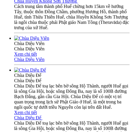
Chùa Huyền Không Sơn Thượng
Cách trung tâm thành phố Huế chừng hơn 15km về hướng
Tây, thuộc thôn Đồng Chầm, phường Hương Hồ, thành phố
Huế, tỉnh Thừa Thiên Huế, chùa Huyền Không Sơn Thượng
là ngôi chùa thuộc phái Phật giáo Nam Tông (Theravāda) đặc
trưng của xứ Huế.
Chùa Diệu Viên
Chùa Diệu Viên
Xem chi tiết
Chùa Diệu Viên
Chùa Diệu Đế
Chùa Diệu Đế
Chùa Diệu Đế toạ lạc bên bờ sông Hộ Thành, người Huế gọi
là sông Gia Hội, hoặc sông Đông Ba, nay là số 100B đường
Bạch Đằng, gần cầu Gia Hội. Chùa Diệu Đế có một vị trí
quan trọng trong lịch sử Phật Giáo ở Huế, là một trong ba
ngôi quốc tự dưới triều Nguyễn còn lại trên đất Huế.
Xem chi tiết
Chùa Diệu Đế
Chùa Diệu Đế toạ lạc bên bờ sông Hộ Thành, người Huế gọi
là sông Gia Hội, hoặc sông Đông Ba, nay là số 100B đường