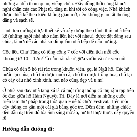
những ai đến tham quan, viếng chùa. Đây đồng thời cũng là nơi
nghỉ chân của các Phật tử, tăng ni khi tới có công việc. Nhà khách
được thiết kế theo kiểu không gian mở, nên không gian rất thoáng
đãng và sạch sẽ.
Tĩnh trai đường được thiết kế và xây dựng theo hình thức nhà liền
kề (những ngôi nhà nhỏ nằm liên kết với nhau), được đặt đằng sau
chùa, là nơi để các nhà sư dùng làm nhà bếp để nấu nướng.
Cốc liêu Chư Tăng có tổng cộng 7 cốc với diện tích mỗi cốc
2 v
khoảng từ 10 – 12m
à nằm rải rác ở giữa vườn và các ven núi.
Chùa có đến 5 hồ rải rác trong khuôn viên, gọi là Ngũ hồ. Các hồ
nước tại chùa, chỗ thì được nuôi cá, chỗ thì được trồng hoa, chỗ lại
có cây cầu nhỏ xinh xinh, nơi nào cũng đẹp và tỉ mỉ.
Ở phía sau dãy nhà tăng xá là cả một rừng thông cổ thụ rậm rạp trên
ốc đảo giữa hồ Hàm Nguyệt Trì. Đây là nơi diễn ra những cuộc
triển lãm thư pháp trong thời gian Huế tổ chức Festival. Trên mỗi
cây thông có gắn một cái giá bằng gốc tre. Đêm đêm, những chiếc
đèn dầu đặt trên đó tỏa ánh sáng mờ ảo, hư hư thực thực, đầy quyến
rũ.
Hướng dẫn đường đi: