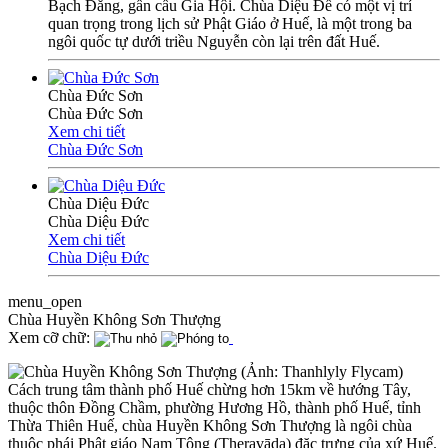
Bạch Đằng, gần cầu Gia Hội. Chùa Diệu Đế có một vị trí
quan trọng trong lịch sử Phật Giáo ở Huế, là một trong ba
ngôi quốc tự dưới triều Nguyễn còn lại trên đất Huế.
Chùa Đức Sơn
Chùa Đức Sơn
Xem chi tiết
Chùa Đức Sơn
Chùa Diệu Đức
Chùa Diệu Đức
Xem chi tiết
Chùa Diệu Đức
menu_open
Chùa Huyền Không Sơn Thượng
Xem cỡ chữ:
Cách trung tâm thành phố Huế chừng hơn 15km về hướng Tây,
thuộc thôn Đồng Chầm, phường Hương Hồ, thành phố Huế, tỉnh
Thừa Thiên Huế, chùa Huyền Không Sơn Thượng là ngôi chùa
thuộc phái Phật giáo Nam Tông (Theravāda) đặc trưng của xứ Huế.