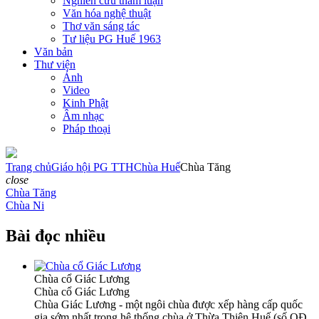
Nghiên cứu tham luận
Văn hóa nghệ thuật
Thơ văn sáng tác
Tư liệu PG Huế 1963
Văn bản
Thư viện
Ảnh
Video
Kinh Phật
Âm nhạc
Pháp thoại
Trang chủ
Giáo hội PG TTH
Chùa Huế
Chùa Tăng
close
Chùa Tăng
Chùa Ni
Bài đọc nhiều
Chùa cổ Giác Lương
Chùa cổ Giác Lương
Chùa Giác Lương - một ngôi chùa được xếp hàng cấp quốc
gia sớm nhất trong hệ thống chùa ở Thừa Thiên Huế (số QĐ