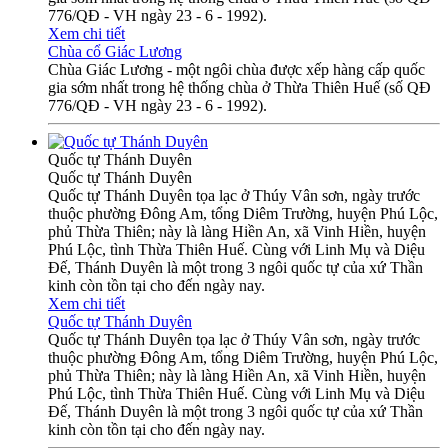
776/QĐ - VH ngày 23 - 6 - 1992).
Xem chi tiết
Chùa cổ Giác Lương
Chùa Giác Lương - một ngôi chùa được xếp hàng cấp quốc
gia sớm nhất trong hệ thống chùa ở Thừa Thiên Huế (số QĐ
776/QĐ - VH ngày 23 - 6 - 1992).
Quốc tự Thánh Duyên
Quốc tự Thánh Duyên
Quốc tự Thánh Duyên tọa lạc ở Thúy Vân sơn, ngày trước
thuộc phường Đông Am, tổng Diêm Trường, huyện Phú Lộc,
phủ Thừa Thiên; này là làng Hiền An, xã Vinh Hiền, huyện
Phú Lộc, tình Thừa Thiên Huế. Cùng với Linh Mụ và Diệu
Đế, Thánh Duyên là một trong 3 ngôi quốc tự của xứ Thần
kinh còn tồn tại cho đến ngày nay.
Xem chi tiết
Quốc tự Thánh Duyên
Quốc tự Thánh Duyên tọa lạc ở Thúy Vân sơn, ngày trước
thuộc phường Đông Am, tổng Diêm Trường, huyện Phú Lộc,
phủ Thừa Thiên; này là làng Hiền An, xã Vinh Hiền, huyện
Phú Lộc, tình Thừa Thiên Huế. Cùng với Linh Mụ và Diệu
Đế, Thánh Duyên là một trong 3 ngôi quốc tự của xứ Thần
kinh còn tồn tại cho đến ngày nay.