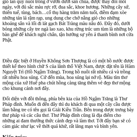
giỏ lan quý nuôi trồng ở vườn dưới sân chùa, được thay đổi mỗi
ngày, với đủ sắc màu rực rỡ, đua sắc, khoe hương. Những cây sứ,
thiên tuế, tùng, bách…cổ thụ hàng trăm năm tuổi, điềm đạm xòe
những tán lá rậm rạp, ung dung che chở nắng gió cho những
khoảng sân và lối đi lát gạch Bát Tràng màu nâu đỏ. Đây đó, dưới
bóng những cây tre ngà lao xao, khu rừng trúc um tùm là những bộ
bàn ghế để khách nghỉ chân, tận hưởng sự yên ả thanh bình nơi cửa
Phật.
Điều đặc biệt ở Huyền Không Sơn Thượng là có một hồ nước được
thiết kế theo hình chữ S của lãnh thổ Việt Nam, được đặt tên là Hàm
Nguyệt Trì (Hồ Ngậm Trăng). Trong hồ nuôi rất nhiều cá và trồng
rất nhiều hoa súng. Cứ đến mùa, hoa súng lại nở rộ. Màu tím thơ
mộng của xứ Huế pha chút hồng càng tăng thêm vẻ đẹp thơ mộng
cho khung cảnh nơi đây.
Đối diện với đồi thông, phía bên kia của Hồ Ngậm Trăng là Thư
Pháp đình. Muốn đi đến đây thì du khách đi qua một cây cầu được
làm bằng tre có tên gọi là Giải Kiều Trần. Bên trong được trưng bày
thư pháp và các câu thơ. Thư Pháp đình cũng là địa điểm cho
những ai đam thưởng thức cảnh đẹp và làm thơ. Tới đây bạn sẽ có
cảm giác như lạc về thời quá khứ, rất lãng mạn và bình yên.
Kiến trúc: