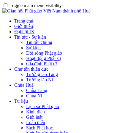
Toggle main menu visibility
Trang chủ
Giới thiệu
Đại hội IX
Tin tức - Sự kiện
Tin tức chung
Sự kiện
Đời sống Phật giáo
Hoạt động Phật sự
Gia đình Phật tử
Chư tôn thiền đức
Trưởng lão Tăng
Trưởng lão Ni
Chùa Huế
Chùa Tăng
Chùa Ni
Tư liệu
Lịch sử Phật giáo
Kinh điển
Giới luật
Luận điển
Sách Phật học