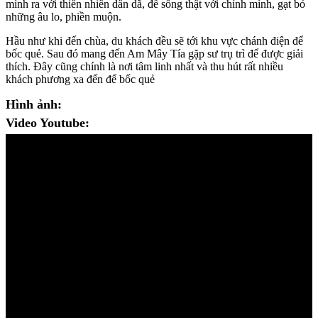
mình ra với thiên nhiên dân dã, để sống thật với chính mình, gạt bỏ
những âu lo, phiền muộn.
Hầu như khi đến chùa, du khách đều sẽ tới khu vực chánh điện để
bốc quẻ. Sau đó mang đến Am Mây Tía gặp sư trụ trì để được giải
thích. Đây cũng chính là nơi tâm linh nhất và thu hút rất nhiều
khách phương xa đến để bốc quẻ
Hình ảnh:
Video Youtube: