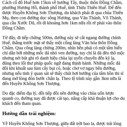
Cách cố đô Huế hơn 15km về hướng Tây, thuộc thôn Đồng Chầm,
phường Hương Hồ, thành phố Huế, tỉnh Thừa Thiên Huế. Để đến
được Huyền Không Sơn Thượng, du khách phải đi qua chùa Thiên
Mụ, theo con đường dọc sông Hương, qua Văn Thánh, Võ Thánh,
qua cầu Xước Dũ, rồi đi khoảng hơn 1km nữa rồi rẽ phải vào thôn
Đồng Chầm.
Từ đây, đi tiếp chừng 500m, đường này sẽ cắt ngang đường chính
Huế, thẳng trước mặt sẽ thấy một cổng làng Văn hóa thôn Đồng
Chầm. Qua cổng làng chừng 200m, nhìn bên phải có một tấm biển
chỉ dẫn bởi những mốc đá nhỏ ven đường, tuy chỉ là đá đẽo thô mộc
nhưng nét bút ghi rõ danh hiệu chùa lại uyển chuyển đến kỳ lạ,
đúng theo lối thư pháp quốc ngữ đang thịnh hành. Những mốc đá
đôi khi khuất sau lùm cây bụi cỏ, hoặc chơ vơ ngay bên đường,
nhưng nếu tinh ý quan sát sẽ thấy chút hơi hướng của tâm hồn thi sĩ
đang mở lòng đón bước chân lạ. Theo lộ trình này gần 3km nữa là
đến Huyền Không Sơn Thượng.
Do đặc điểm địa lý, đồi tiếp đồi nên đường vào chùa uốn lượn
quanh co, đường nay đã được cải tạo, nâng cấp khá thuận lợi cho du
khách đến tham quan.
Hướng dẫn trải nghiệm:
Về Huyền Không Sơn Thượng, giữa đất trời bao la, được trải lòng