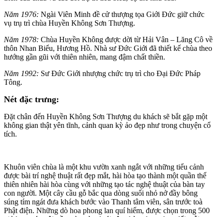
Năm 1976:
Ngài Viên Minh đề cử thượng tọa Giới Đức giữ chức
vụ trụ trì chùa Huyền Không Sơn Thượng.
Năm 1978:
Chùa Huyền Không được dời từ Hải Vân – Lăng Cô về
thôn Nhan Biểu, Hương Hồ. Nhà sư Đức Giới đã thiết kế chùa theo
hướng gần gũi với thiên nhiên, mang đậm chất thiền.
Năm 1992:
Sư Đức Giới nhượng chức trụ trì cho Đại Đức Pháp
Tông.
Nét đặc trưng:
Đặt chân đến Huyền Không Sơn Thượng du khách sẽ bắt gặp một
không gian thật yên tĩnh, cảnh quan kỳ ảo đẹp như trong chuyện cổ
tích.
Khuôn viên chùa là một khu vườn xanh ngắt với những tiểu cảnh
được bài trí nghệ thuật rất đẹp mắt, hài hòa tạo thành một quần thể
thiên nhiên hài hòa cùng với những tạo tác nghệ thuật của bàn tay
con người. Một cây cầu gỗ bắc qua dòng suối nhỏ nở đầy bông
súng tím ngát đưa khách bước vào Thanh tâm viên, sân trước toà
Phật điện. Những dò hoa phong lan quí hiếm, được chọn trong 500