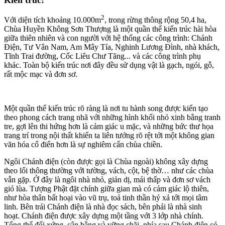
2
Với diện tích khoảng 10.000m
, trong rừng thông rộng 50,4 ha,
Chùa Huyền Không Sơn Thượng là một quần thể kiến trúc hài hòa
giữa thiên nhiên và con người với hệ thống các công trình: Chánh
Điện, Tư Vân Nam, Am Mây Tía, Nghinh Lương Đình, nhà khách,
Tĩnh Trai đường, Cốc Liêu Chư Tăng... và các công trình phụ
khác. Toàn bộ kiến trúc nơi đây đều sử dụng vật là gạch, ngói, gỗ,
rất mộc mạc và đơn sơ.
Một quần thể kiến trúc rõ ràng là nơi tu hành song được kiến tạo
theo phong cách trang nhã với những hình khối nhỏ xinh bằng tranh
tre, gợi lên thi hứng hơn là cảm giác u mặc, và những bức thư họa
trang trí trong nội thất khiến ta liên tưởng rõ rệt tới một không gian
văn hóa cổ điển hơn là sự nghiêm cẩn chùa chiền.
Ngôi Chánh điện (còn được gọi là Chùa ngoài) không xây dựng
theo lối thông thường với tường, vách, cột, bệ thờ… như các chùa
vẫn gặp. Ở đây là ngôi nhà nhỏ, giản dị, mái thấp và đơn sơ vách
gió lùa. Tượng Phật đặt chính giữa gian mà có cảm giác lộ thiên,
như hòa thân bất hoại vào vũ trụ, toả tinh thần hỷ xả tới mọi tâm
linh. Bên trái Chánh điện là nhà đọc sách, bên phải là nhà sinh
hoạt. Chánh điện được xây dựng một tầng với 3 lớp nhà chính.
Tổng thể đối xứng, cân bằng và vững chãi, phía sau Chánh điện có