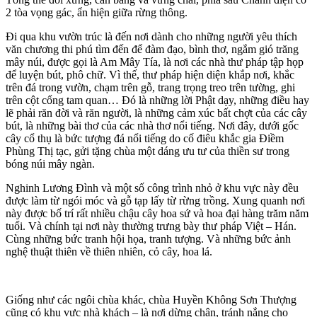
2 tòa vọng gác, ẩn hiện giữa rừng thông.
Đi qua khu vườn trúc là đến nơi dành cho những người yêu thích
văn chương thi phú tìm đến để đàm đạo, bình thơ, ngắm gió trăng
mây núi, được gọi là Am Mây Tía, là nơi các nhà thư pháp tập họp
để luyện bút, phô chữ. Vì thế, thư pháp hiện diện khắp nơi, khắc
trên đá trong vườn, chạm trên gỗ, trang trọng treo trên tường, ghi
trên cột cổng tam quan… Đó là những lời Phật dạy, những điều hay
lẽ phải răn đời và răn người, là những cảm xúc bất chợt của các cây
bút, là những bài thơ của các nhà thơ nổi tiếng. Nơi đây, dưới gốc
cây cổ thụ là bức tượng đá nổi tiếng do cố điêu khắc gia Điềm
Phùng Thị tạc, gửi tặng chùa một dáng ưu tư của thiền sư trong
bóng núi mây ngàn.
Nghinh Lương Đình và một số công trình nhỏ ở khu vực này đều
được làm từ ngói móc và gỗ tạp lấy từ rừng trồng. Xung quanh nơi
này được bố trí rất nhiều chậu cây hoa sứ và hoa đại hàng trăm năm
tuổi. Và chính tại nơi này thường trưng bày thư pháp Việt – Hán.
Cùng những bức tranh hội họa, tranh tượng. Và những bức ảnh
nghệ thuật thiên về thiên nhiên, cỏ cây, hoa lá.
Giống như các ngôi chùa khác, chùa Huyền Không Sơn Thượng
cũng có khu vực nhà khách – là nơi dừng chân, tránh nắng cho