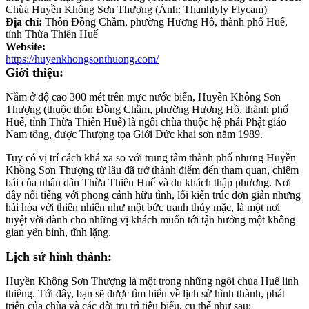
Chùa Huyền Không Sơn Thượng (Ảnh: Thanhlyly Flycam)
Địa chỉ:
Thôn Đồng Chầm, phường Hương Hồ, thành phố Huế,
tỉnh Thừa Thiên Huế
Website:
https://huyenkhongsonthuong.com/
Giới thiệu:
Nằm ở độ cao 300 mét trên mực nước biển, Huyền Không Sơn
Thượng (thuộc thôn Đồng Chầm, phường Hương Hồ, thành phố
Huế, tỉnh Thừa Thiên Huế) là ngôi chùa thuộc hệ phái Phật giáo
Nam tông, được Thượng tọa Giới Đức khai sơn năm 1989.
Tuy có vị trí cách khá xa so với trung tâm thành phố nhưng Huyền
Khồng Sơn Thượng từ lâu đã trở thành điểm đến tham quan, chiêm
bái của nhân dân Thừa Thiên Huế và du khách thập phương. Nơi
đây nổi tiếng với phong cảnh hữu tình, lối kiến trúc đơn giản nhưng
hài hòa với thiên nhiên như một bức tranh thủy mặc, là một nơi
tuyệt vời dành cho những vị khách muốn tới tận hưởng một không
gian yên bình, tĩnh lặng.
Lịch sử hình thành:
Huyền Không Sơn Thượng là một trong những ngôi chùa Huế linh
thiêng. Tới đây, bạn sẽ được tìm hiểu về lịch sử hình thành, phát
triển của chùa và các đời trụ trì tiêu biểu, cụ thể như sau: