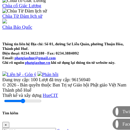
Chùa cổ Giác Lương
Chùa Từ Đàm lịch sử
Chùa Báo Quốc
Thông tin liên hệ
Địa chỉ: Số 01, đường Sư Liễu Quán, phường Thuận Hóa,
Thành phố Huế.
Điện thoại:
0234.3822180
- Fax:
0234.3884092
Email:
phatgiaohue@gmail.com
Ghi rõ nguồn
phatgiaohue.vn
khi sử dụng lại thông tin từ website này.
Liên hệ - Góp ý
Phản hồi
Đang truy cập:
100
Lượt đã truy cập:
96156940
© 2026 - Bản quyền thuộc Ban Trị sự Giáo hội Phật giáo Việt Nam
Thành phố Huế
Thiết kế và xây dựng
HueCIT
Twit
Tìm kiếm
Fac
×