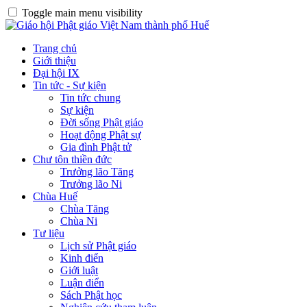
Toggle main menu visibility
Trang chủ
Giới thiệu
Đại hội IX
Tin tức - Sự kiện
Tin tức chung
Sự kiện
Đời sống Phật giáo
Hoạt động Phật sự
Gia đình Phật tử
Chư tôn thiền đức
Trưởng lão Tăng
Trưởng lão Ni
Chùa Huế
Chùa Tăng
Chùa Ni
Tư liệu
Lịch sử Phật giáo
Kinh điển
Giới luật
Luận điển
Sách Phật học