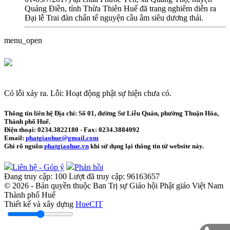
Quảng Điền, tỉnh Thừa Thiên Huế đã trang nghiêm diễn ra
Đại lễ Trai đàn chẩn tế nguyện cầu âm siêu dương thái.
menu_open
Có lỗi xảy ra.
Lỗi: Hoạt động phật sự hiện chưa có.
Thông tin liên hệ
Địa chỉ: Số 01, đường Sư Liễu Quán, phường Thuận Hóa,
Thành phố Huế.
Điện thoại:
0234.3822180
- Fax:
0234.3884092
Email:
phatgiaohue@gmail.com
Ghi rõ nguồn
phatgiaohue.vn
khi sử dụng lại thông tin từ website này.
Liên hệ - Góp ý
Phản hồi
Đang truy cập:
100
Lượt đã truy cập:
96163657
© 2026 - Bản quyền thuộc Ban Trị sự Giáo hội Phật giáo Việt Nam
Thành phố Huế
Thiết kế và xây dựng
HueCIT