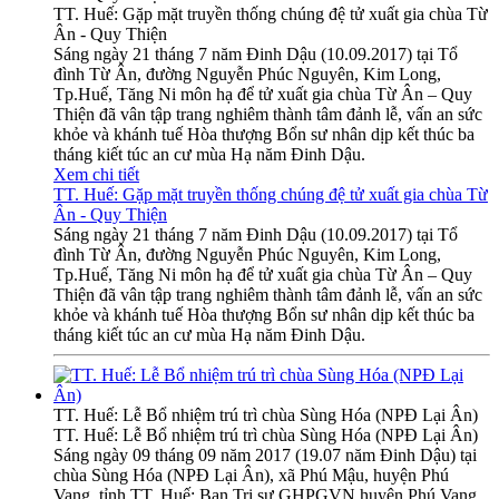
TT. Huế: Gặp mặt truyền thống chúng đệ tử xuất gia chùa Từ
Ân - Quy Thiện
Sáng ngày 21 tháng 7 năm Đinh Dậu (10.09.2017) tại Tổ
đình Từ Ân, đường Nguyễn Phúc Nguyên, Kim Long,
Tp.Huế, Tăng Ni môn hạ để tử xuất gia chùa Từ Ân – Quy
Thiện đã vân tập trang nghiêm thành tâm đảnh lễ, vấn an sức
khỏe và khánh tuế Hòa thượng Bổn sư nhân dịp kết thúc ba
tháng kiết túc an cư mùa Hạ năm Đinh Dậu.
Xem chi tiết
TT. Huế: Gặp mặt truyền thống chúng đệ tử xuất gia chùa Từ
Ân - Quy Thiện
Sáng ngày 21 tháng 7 năm Đinh Dậu (10.09.2017) tại Tổ
đình Từ Ân, đường Nguyễn Phúc Nguyên, Kim Long,
Tp.Huế, Tăng Ni môn hạ để tử xuất gia chùa Từ Ân – Quy
Thiện đã vân tập trang nghiêm thành tâm đảnh lễ, vấn an sức
khỏe và khánh tuế Hòa thượng Bổn sư nhân dịp kết thúc ba
tháng kiết túc an cư mùa Hạ năm Đinh Dậu.
TT. Huế: Lễ Bổ nhiệm trú trì chùa Sùng Hóa (NPĐ Lại Ân)
TT. Huế: Lễ Bổ nhiệm trú trì chùa Sùng Hóa (NPĐ Lại Ân)
Sáng ngày 09 tháng 09 năm 2017 (19.07 năm Đinh Dậu) tại
chùa Sùng Hóa (NPĐ Lại Ân), xã Phú Mậu, huyện Phú
Vang, tỉnh TT. Huế; Ban Trị sự GHPGVN huyện Phú Vang