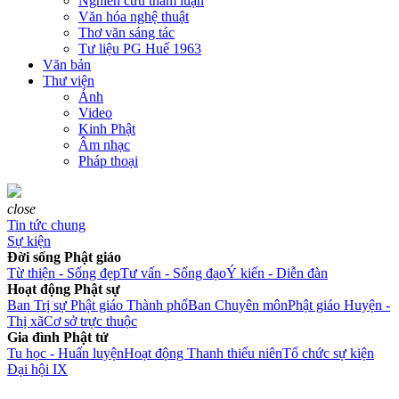
Nghiên cứu tham luận
Văn hóa nghệ thuật
Thơ văn sáng tác
Tư liệu PG Huế 1963
Văn bản
Thư viện
Ảnh
Video
Kinh Phật
Âm nhạc
Pháp thoại
close
Tin tức chung
Sự kiện
Đời sống Phật giáo
Từ thiện - Sống đẹp
Tư vấn - Sống đạo
Ý kiến - Diễn đàn
Hoạt động Phật sự
Ban Trị sự Phật giáo Thành phố
Ban Chuyên môn
Phật giáo Huyện -
Thị xã
Cơ sở trực thuộc
Gia đình Phật tử
Tu học - Huấn luyện
Hoạt động Thanh thiếu niên
Tổ chức sự kiện
Đại hội IX