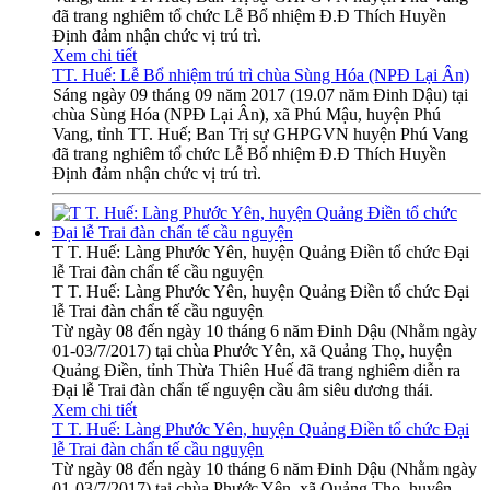
đã trang nghiêm tổ chức Lễ Bổ nhiệm Đ.Đ Thích Huyền
Định đảm nhận chức vị trú trì.
Xem chi tiết
TT. Huế: Lễ Bổ nhiệm trú trì chùa Sùng Hóa (NPĐ Lại Ân)
Sáng ngày 09 tháng 09 năm 2017 (19.07 năm Đinh Dậu) tại
chùa Sùng Hóa (NPĐ Lại Ân), xã Phú Mậu, huyện Phú
Vang, tỉnh TT. Huế; Ban Trị sự GHPGVN huyện Phú Vang
đã trang nghiêm tổ chức Lễ Bổ nhiệm Đ.Đ Thích Huyền
Định đảm nhận chức vị trú trì.
T T. Huế: Làng Phước Yên, huyện Quảng Điền tổ chức Đại
lễ Trai đàn chẩn tế cầu nguyện
T T. Huế: Làng Phước Yên, huyện Quảng Điền tổ chức Đại
lễ Trai đàn chẩn tế cầu nguyện
Từ ngày 08 đến ngày 10 tháng 6 năm Đinh Dậu (Nhằm ngày
01-03/7/2017) tại chùa Phước Yên, xã Quảng Thọ, huyện
Quảng Điền, tỉnh Thừa Thiên Huế đã trang nghiêm diễn ra
Đại lễ Trai đàn chẩn tế nguyện cầu âm siêu dương thái.
Xem chi tiết
T T. Huế: Làng Phước Yên, huyện Quảng Điền tổ chức Đại
lễ Trai đàn chẩn tế cầu nguyện
Từ ngày 08 đến ngày 10 tháng 6 năm Đinh Dậu (Nhằm ngày
01-03/7/2017) tại chùa Phước Yên, xã Quảng Thọ, huyện