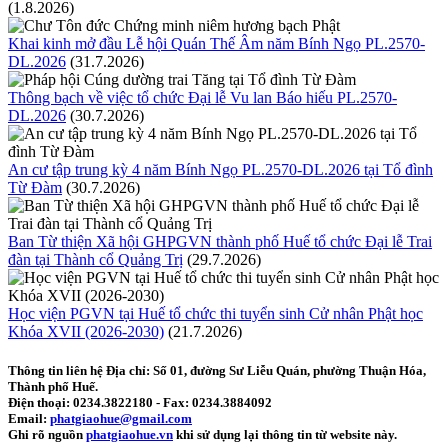
(1.8.2026)
Khai kinh mở đầu Lễ hội Quán Thế Âm năm Bính Ngọ PL.2570-
DL.2026
(31.7.2026)
Thông bạch về việc tổ chức Đại lễ Vu lan Báo hiếu PL.2570-
DL.2026
(30.7.2026)
An cư tập trung kỳ 4 năm Bính Ngọ PL.2570-DL.2026 tại Tổ đình
Từ Đàm
(30.7.2026)
Ban Từ thiện Xã hội GHPGVN thành phố Huế tổ chức Đại lễ Trai
đàn tại Thành cổ Quảng Trị
(29.7.2026)
Học viện PGVN tại Huế tổ chức thi tuyển sinh Cử nhân Phật học
Khóa XVII (2026-2030)
(21.7.2026)
Thông tin liên hệ
Địa chỉ: Số 01, đường Sư Liễu Quán, phường Thuận Hóa,
Thành phố Huế.
Điện thoại:
0234.3822180
- Fax:
0234.3884092
Email:
phatgiaohue@gmail.com
Ghi rõ nguồn
phatgiaohue.vn
khi sử dụng lại thông tin từ website này.