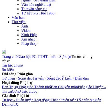
Nghiên cứu tham luận
Văn hóa nghệ thuật
Thơ văn sáng tác
Tư liệu PG Huế 1963
Văn bản
Thư viện
Ảnh
Video
Kinh Phật
Âm nhạc
Pháp thoại
Trang chủ
Giáo hội PG TTH
Tin tức - Sự kiện
Tin tức chung
close
Tin tức chung
Sự kiện
Đời sống Phật giáo
Từ thiện - Sống đẹp
Tư vấn - Sống đạo
Ý kiến - Diễn đàn
Hoạt động Phật sự
Ban Trị sự Phật giáo Thành phố
Ban Chuyên môn
Phật giáo Huyện -
Thị xã
Cơ sở trực thuộc
Gia đình Phật tử
Tu học - Huấn luyện
Hoạt động Thanh thiếu niên
Tổ chức sự kiện
Đại hội IX