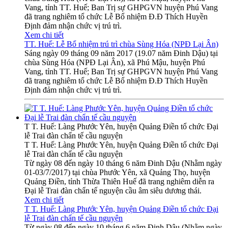
Vang, tỉnh TT. Huế; Ban Trị sự GHPGVN huyện Phú Vang
đã trang nghiêm tổ chức Lễ Bổ nhiệm Đ.Đ Thích Huyền
Định đảm nhận chức vị trú trì.
Xem chi tiết
TT. Huế: Lễ Bổ nhiệm trú trì chùa Sùng Hóa (NPĐ Lại Ân)
Sáng ngày 09 tháng 09 năm 2017 (19.07 năm Đinh Dậu) tại
chùa Sùng Hóa (NPĐ Lại Ân), xã Phú Mậu, huyện Phú
Vang, tỉnh TT. Huế; Ban Trị sự GHPGVN huyện Phú Vang
đã trang nghiêm tổ chức Lễ Bổ nhiệm Đ.Đ Thích Huyền
Định đảm nhận chức vị trú trì.
T T. Huế: Làng Phước Yên, huyện Quảng Điền tổ chức Đại
lễ Trai đàn chẩn tế cầu nguyện
T T. Huế: Làng Phước Yên, huyện Quảng Điền tổ chức Đại
lễ Trai đàn chẩn tế cầu nguyện
Từ ngày 08 đến ngày 10 tháng 6 năm Đinh Dậu (Nhằm ngày
01-03/7/2017) tại chùa Phước Yên, xã Quảng Thọ, huyện
Quảng Điền, tỉnh Thừa Thiên Huế đã trang nghiêm diễn ra
Đại lễ Trai đàn chẩn tế nguyện cầu âm siêu dương thái.
Xem chi tiết
T T. Huế: Làng Phước Yên, huyện Quảng Điền tổ chức Đại
lễ Trai đàn chẩn tế cầu nguyện
Từ ngày 08 đến ngày 10 tháng 6 năm Đinh Dậu (Nhằm ngày