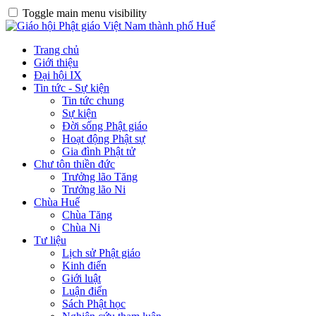
Toggle main menu visibility
Trang chủ
Giới thiệu
Đại hội IX
Tin tức - Sự kiện
Tin tức chung
Sự kiện
Đời sống Phật giáo
Hoạt động Phật sự
Gia đình Phật tử
Chư tôn thiền đức
Trưởng lão Tăng
Trưởng lão Ni
Chùa Huế
Chùa Tăng
Chùa Ni
Tư liệu
Lịch sử Phật giáo
Kinh điển
Giới luật
Luận điển
Sách Phật học