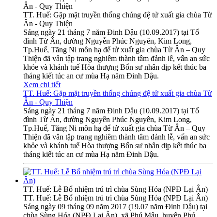
Ân - Quy Thiện
TT. Huế: Gặp mặt truyền thống chúng đệ tử xuất gia chùa Từ
Ân - Quy Thiện
Sáng ngày 21 tháng 7 năm Đinh Dậu (10.09.2017) tại Tổ
đình Từ Ân, đường Nguyễn Phúc Nguyên, Kim Long,
Tp.Huế, Tăng Ni môn hạ để tử xuất gia chùa Từ Ân – Quy
Thiện đã vân tập trang nghiêm thành tâm đảnh lễ, vấn an sức
khỏe và khánh tuế Hòa thượng Bổn sư nhân dịp kết thúc ba
tháng kiết túc an cư mùa Hạ năm Đinh Dậu.
Xem chi tiết
TT. Huế: Gặp mặt truyền thống chúng đệ tử xuất gia chùa Từ
Ân - Quy Thiện
Sáng ngày 21 tháng 7 năm Đinh Dậu (10.09.2017) tại Tổ
đình Từ Ân, đường Nguyễn Phúc Nguyên, Kim Long,
Tp.Huế, Tăng Ni môn hạ để tử xuất gia chùa Từ Ân – Quy
Thiện đã vân tập trang nghiêm thành tâm đảnh lễ, vấn an sức
khỏe và khánh tuế Hòa thượng Bổn sư nhân dịp kết thúc ba
tháng kiết túc an cư mùa Hạ năm Đinh Dậu.
TT. Huế: Lễ Bổ nhiệm trú trì chùa Sùng Hóa (NPĐ Lại Ân)
TT. Huế: Lễ Bổ nhiệm trú trì chùa Sùng Hóa (NPĐ Lại Ân)
Sáng ngày 09 tháng 09 năm 2017 (19.07 năm Đinh Dậu) tại
chùa Sùng Hóa (NPĐ Lại Ân), xã Phú Mậu, huyện Phú