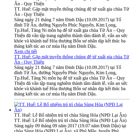
Ân - Quy Thiện
TT. Huế: Gặp mặt truyền thống chúng đệ tử xuất gia chùa Từ
Ân - Quy Thiện
Sáng ngày 21 tháng 7 năm Đinh Dậu (10.09.2017) tại Tổ
đình Từ Ân, đường Nguyễn Phúc Nguyên, Kim Long,
Tp.Huế, Tăng Ni môn hạ để tử xuất gia chùa Từ Ân – Quy
Thiện đã vân tập trang nghiêm thành tâm đảnh lễ, vấn an sức
khỏe và khánh tuế Hòa thượng Bổn sư nhân dịp kết thúc ba
tháng kiết túc an cư mùa Hạ năm Đinh Dậu.
Xem chi tiết
TT. Huế: Gặp mặt truyền thống chúng đệ tử xuất gia chùa Từ
Ân - Quy Thiện
Sáng ngày 21 tháng 7 năm Đinh Dậu (10.09.2017) tại Tổ
đình Từ Ân, đường Nguyễn Phúc Nguyên, Kim Long,
Tp.Huế, Tăng Ni môn hạ để tử xuất gia chùa Từ Ân – Quy
Thiện đã vân tập trang nghiêm thành tâm đảnh lễ, vấn an sức
khỏe và khánh tuế Hòa thượng Bổn sư nhân dịp kết thúc ba
tháng kiết túc an cư mùa Hạ năm Đinh Dậu.
TT. Huế: Lễ Bổ nhiệm trú trì chùa Sùng Hóa (NPĐ Lại Ân)
TT. Huế: Lễ Bổ nhiệm trú trì chùa Sùng Hóa (NPĐ Lại Ân)
Sáng ngày 09 tháng 09 năm 2017 (19.07 năm Đinh Dậu) tại
chùa Sùng Hóa (NPĐ Lại Ân), xã Phú Mậu, huyện Phú