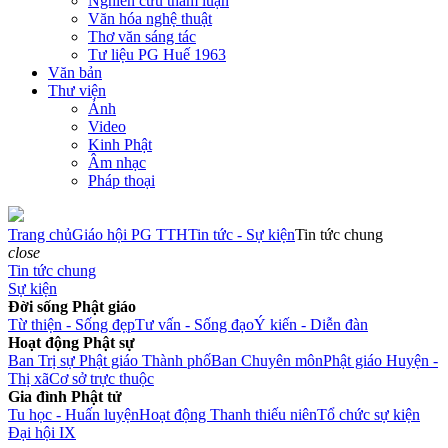
Nghiên cứu tham luận
Văn hóa nghệ thuật
Thơ văn sáng tác
Tư liệu PG Huế 1963
Văn bản
Thư viện
Ảnh
Video
Kinh Phật
Âm nhạc
Pháp thoại
Trang chủ
Giáo hội PG TTH
Tin tức - Sự kiện
Tin tức chung
close
Tin tức chung
Sự kiện
Đời sống Phật giáo
Từ thiện - Sống đẹp
Tư vấn - Sống đạo
Ý kiến - Diễn đàn
Hoạt động Phật sự
Ban Trị sự Phật giáo Thành phố
Ban Chuyên môn
Phật giáo Huyện -
Thị xã
Cơ sở trực thuộc
Gia đình Phật tử
Tu học - Huấn luyện
Hoạt động Thanh thiếu niên
Tổ chức sự kiện
Đại hội IX