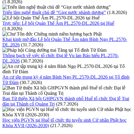
(1.8.2026)
Triển lãm nghệ thuật chủ đề “Giọt nước nhành dương”
(1.8.2026)
Trực tiếp: Lễ hội Quán Thế Âm PL.2570-DL.2026 tại Huế
(1.8.2026)
Khai kinh mở đầu Lễ hội Quán Thế Âm năm Bính Ngọ PL.2570-
DL.2026
(31.7.2026)
Thông bạch về việc tổ chức Đại lễ Vu lan Báo hiếu PL.2570-
DL.2026
(30.7.2026)
An cư tập trung kỳ 4 năm Bính Ngọ PL.2570-DL.2026 tại Tổ đình
Từ Đàm
(30.7.2026)
Ban Từ thiện Xã hội GHPGVN thành phố Huế tổ chức Đại lễ Trai
đàn tại Thành cổ Quảng Trị
(29.7.2026)
Học viện PGVN tại Huế tổ chức thi tuyển sinh Cử nhân Phật học
Khóa XVII (2026-2030)
(21.7.2026)