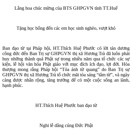
Lẵng hoa chúc mừng của BTS GHPGVN tỉnh TT.Huế
Tặng học bổng đến các em học sinh nghèo, vượt khó
Ban đạo từ tại Pháp hội, HT.Thích Huệ Phước có lời tán dương
công đức đến Ban Trị sự GHPGVN thị xã Hương Trà đã luôn phát
huy những thành quả Phật sự trong nhiều năm qua tổ chức các sự
kiện, lễ hội văn hóa Phật giáo với mục đích ích đạo, lợi đời. Hòa
thượng mong rằng Pháp hội “Tỏa ánh từ quang” do Ban Trị sự
GHPGVN thị xã Hương Trà tổ chức mãi tỏa sáng “tâm từ”, và ngày
càng được nhân rộng, tăng trưởng để có một cuộc sống an lành,
hạnh phúc.
HT.Thích Huệ Phước ban đạo từ
Nghi lễ dâng cúng Đức Phật