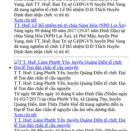
Vang, tỉnh TT. Huế; Ban Trị sự GHPGVN huyện Phú Vang
đã trang nghiêm tổ chức Lễ Bổ nhiệm Đ.Đ Thích Huyền
Định đảm nhận chức vị trú trì.
Xem chi tiết
TT. Huế: Lễ Bổ nhiệm trú trì chùa Sùng Hóa (NPĐ Lại Ân)
Sáng ngày 09 tháng 09 năm 2017 (19.07 năm Đinh Dậu) tại
chùa Sùng Hóa (NPĐ Lại Ân), xã Phú Mậu, huyện Phú
Vang, tỉnh TT. Huế; Ban Trị sự GHPGVN huyện Phú Vang
đã trang nghiêm tổ chức Lễ Bổ nhiệm Đ.Đ Thích Huyền
Định đảm nhận chức vị trú trì.
T T. Huế: Làng Phước Yên, huyện Quảng Điền tổ chức Đại
lễ Trai đàn chẩn tế cầu nguyện
T T. Huế: Làng Phước Yên, huyện Quảng Điền tổ chức Đại
lễ Trai đàn chẩn tế cầu nguyện
Từ ngày 08 đến ngày 10 tháng 6 năm Đinh Dậu (Nhằm ngày
01-03/7/2017) tại chùa Phước Yên, xã Quảng Thọ, huyện
Quảng Điền, tỉnh Thừa Thiên Huế đã trang nghiêm diễn ra
Đại lễ Trai đàn chẩn tế nguyện cầu âm siêu dương thái.
Xem chi tiết
T T. Huế: Làng Phước Yên, huyện Quảng Điền tổ chức Đại
lễ Trai đàn chẩn tế cầu nguyện
Từ ngày 08 đến ngày 10 tháng 6 năm Đinh Dậu (Nhằm ngày