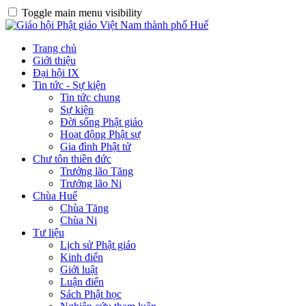
Toggle main menu visibility
Trang chủ
Giới thiệu
Đại hội IX
Tin tức - Sự kiện
Tin tức chung
Sự kiện
Đời sống Phật giáo
Hoạt động Phật sự
Gia đình Phật tử
Chư tôn thiền đức
Trưởng lão Tăng
Trưởng lão Ni
Chùa Huế
Chùa Tăng
Chùa Ni
Tư liệu
Lịch sử Phật giáo
Kinh điển
Giới luật
Luận điển
Sách Phật học