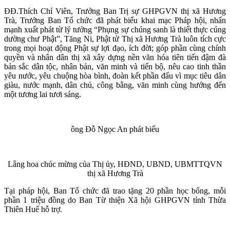
ĐĐ.Thích Chí Viên, Trưởng Ban Trị sự GHPGVN thị xã Hương
Trà, Trưởng Ban Tổ chức đã phát biểu khai mạc Pháp hội, nhấn
mạnh xuất phát từ lý tưởng “Phụng sự chúng sanh là thiết thực cúng
dường chư Phật”, Tăng Ni, Phật tử Thị xã Hương Trà luôn tích cực
trong mọi hoạt động Phật sự lợi đạo, ích đời; góp phần cùng chính
quyền và nhân dân thị xã xây dựng nền văn hóa tiên tiến đậm đà
bản sắc dân tộc, nhân bản, văn minh và tiến bộ, nêu cao tinh thần
yêu nước, yêu chuộng hòa bình, đoàn kết phần đấu vì mục tiêu dân
giàu, nước mạnh, dân chủ, công bằng, văn minh cùng hướng đến
một tương lai tươi sáng.
ông Đỗ Ngọc An phát biểu
Lẵng hoa chúc mừng của Thị ủy, HĐND, UBND, UBMTTQVN
thị xã Hương Trà
Tại pháp hội, Ban Tổ chức đã trao tặng 20 phần học bổng, mỗi
phần 1 triệu đồng do Ban Từ thiện Xã hội GHPGVN tỉnh Thừa
Thiên Huế hỗ trợ.