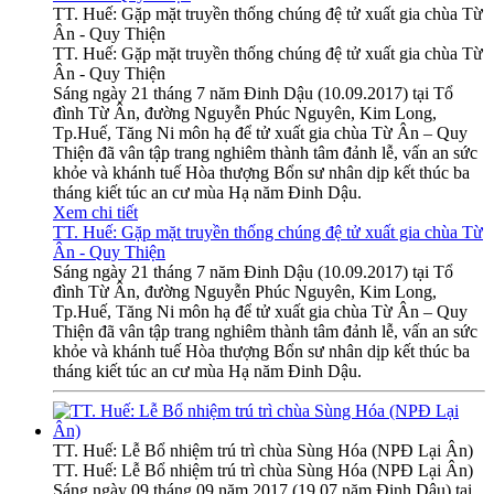
TT. Huế: Gặp mặt truyền thống chúng đệ tử xuất gia chùa Từ
Ân - Quy Thiện
TT. Huế: Gặp mặt truyền thống chúng đệ tử xuất gia chùa Từ
Ân - Quy Thiện
Sáng ngày 21 tháng 7 năm Đinh Dậu (10.09.2017) tại Tổ
đình Từ Ân, đường Nguyễn Phúc Nguyên, Kim Long,
Tp.Huế, Tăng Ni môn hạ để tử xuất gia chùa Từ Ân – Quy
Thiện đã vân tập trang nghiêm thành tâm đảnh lễ, vấn an sức
khỏe và khánh tuế Hòa thượng Bổn sư nhân dịp kết thúc ba
tháng kiết túc an cư mùa Hạ năm Đinh Dậu.
Xem chi tiết
TT. Huế: Gặp mặt truyền thống chúng đệ tử xuất gia chùa Từ
Ân - Quy Thiện
Sáng ngày 21 tháng 7 năm Đinh Dậu (10.09.2017) tại Tổ
đình Từ Ân, đường Nguyễn Phúc Nguyên, Kim Long,
Tp.Huế, Tăng Ni môn hạ để tử xuất gia chùa Từ Ân – Quy
Thiện đã vân tập trang nghiêm thành tâm đảnh lễ, vấn an sức
khỏe và khánh tuế Hòa thượng Bổn sư nhân dịp kết thúc ba
tháng kiết túc an cư mùa Hạ năm Đinh Dậu.
TT. Huế: Lễ Bổ nhiệm trú trì chùa Sùng Hóa (NPĐ Lại Ân)
TT. Huế: Lễ Bổ nhiệm trú trì chùa Sùng Hóa (NPĐ Lại Ân)
Sáng ngày 09 tháng 09 năm 2017 (19.07 năm Đinh Dậu) tại