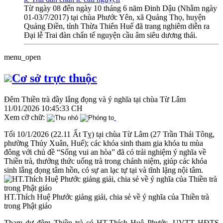
Từ ngày 08 đến ngày 10 tháng 6 năm Đinh Dậu (Nhằm ngày
01-03/7/2017) tại chùa Phước Yên, xã Quảng Thọ, huyện
Quảng Điền, tỉnh Thừa Thiên Huế đã trang nghiêm diễn ra
Đại lễ Trai đàn chẩn tế nguyện cầu âm siêu dương thái.
menu_open
Cơ sở trực thuộc
Đêm Thiền trà đầy lắng đọng và ý nghĩa tại chùa Từ Lâm
11/01/2026 10:45:33 CH
Xem cỡ chữ:
Tối 10/1/2026 (22.11 Ất Tỵ) tại chùa Từ Lâm (27 Trần Thái Tông,
phường Thủy Xuân, Huế); các khóa sinh tham gia khóa tu mùa
đông với chủ đề “Sống vui an hòa” đã có trải nghiệm ý nghĩa về
Thiền trà, thưởng thức uống trà trong chánh niệm, giúp các khóa
sinh lắng đọng tâm hồn, có sự an lạc tự tại và tĩnh lặng nội tâm.
HT.Thích Huệ Phước giảng giải, chia sẻ về ý nghĩa của Thiền trà
trong Phật giáo
Tham dự đêm Thiền trà có HT.Thích Huệ Phước, UVTT HĐTS