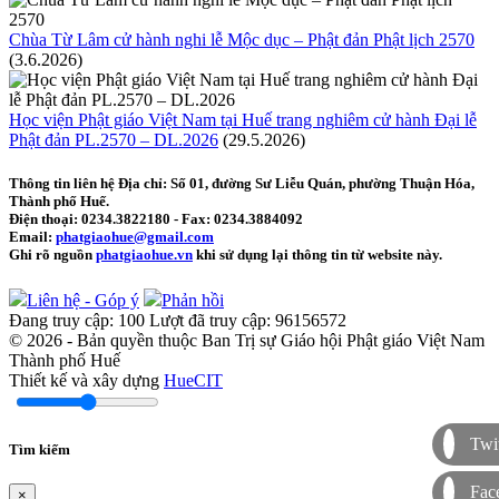
Chùa Từ Lâm cử hành nghi lễ Mộc dục – Phật đản Phật lịch 2570
(3.6.2026)
Học viện Phật giáo Việt Nam tại Huế trang nghiêm cử hành Đại lễ
Phật đản PL.2570 – DL.2026
(29.5.2026)
Thông tin liên hệ
Địa chỉ: Số 01, đường Sư Liễu Quán, phường Thuận Hóa,
Thành phố Huế.
Điện thoại:
0234.3822180
- Fax:
0234.3884092
Email:
phatgiaohue@gmail.com
Ghi rõ nguồn
phatgiaohue.vn
khi sử dụng lại thông tin từ website này.
Liên hệ - Góp ý
Phản hồi
Đang truy cập:
100
Lượt đã truy cập:
96156572
© 2026 - Bản quyền thuộc Ban Trị sự Giáo hội Phật giáo Việt Nam
Thành phố Huế
Thiết kế và xây dựng
HueCIT
Twit
Tìm kiếm
Fac
×