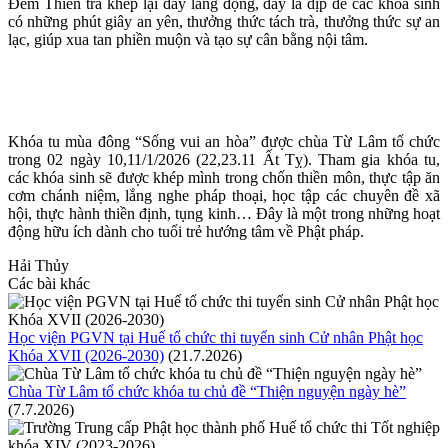
Đêm Thiền trà khép lại đầy lắng đọng, đây là dịp để các khóa sinh
có những phút giây an yên, thưởng thức tách trà, thưởng thức sự an
lạc, giúp xua tan phiền muộn và tạo sự cân bằng nội tâm.
Khóa tu mùa đông “Sống vui an hòa” được chùa Từ Lâm tổ chức
trong 02 ngày 10,11/1/2026 (22,23.11 Ất Tỵ). Tham gia khóa tu,
các khóa sinh sẽ được khép mình trong chốn thiền môn, thực tập ăn
cơm chánh niệm, lắng nghe pháp thoại, học tập các chuyên đề xã
hội, thực hành thiền định, tụng kinh… Đây là một trong những hoạt
động hữu ích dành cho tuổi trẻ hướng tâm về Phật pháp.
Hải Thủy
Các bài khác
Học viện PGVN tại Huế tổ chức thi tuyển sinh Cử nhân Phật học
Khóa XVII (2026-2030)
(21.7.2026)
Chùa Từ Lâm tổ chức khóa tu chủ đề “Thiện nguyện ngày hè”
(7.7.2026)