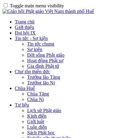
Toggle main menu visibility
Trang chủ
Giới thiệu
Đại hội IX
Tin tức - Sự kiện
Tin tức chung
Sự kiện
Đời sống Phật giáo
Hoạt động Phật sự
Gia đình Phật tử
Chư tôn thiền đức
Trưởng lão Tăng
Trưởng lão Ni
Chùa Huế
Chùa Tăng
Chùa Ni
Tư liệu
Lịch sử Phật giáo
Kinh điển
Giới luật
Luận điển
Sách Phật học