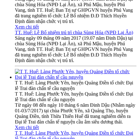
chùa Sùng Hóa (NPĐ Lại Ân), xã Phú Mậu, huyện Phú
Vang, tỉnh TT. Huế; Ban Trị sự GHPGVN huyện Phú Vang
đã trang nghiêm tổ chức Lễ Bổ nhiệm Đ.Đ Thích Huyền
Định đảm nhận chức vị trú trì.
Xem chi tiết
TT. Huế: Lễ Bổ nhiệm trú trì chùa Sùng Hóa (NPĐ Lại Ân)
Sáng ngày 09 tháng 09 năm 2017 (19.07 năm Đinh Dậu) tại
chùa Sùng Hóa (NPĐ Lại Ân), xã Phú Mậu, huyện Phú
Vang, tỉnh TT. Huế; Ban Trị sự GHPGVN huyện Phú Vang
đã trang nghiêm tổ chức Lễ Bổ nhiệm Đ.Đ Thích Huyền
Định đảm nhận chức vị trú trì.
T T. Huế: Làng Phước Yên, huyện Quảng Điền tổ chức Đại
lễ Trai đàn chẩn tế cầu nguyện
T T. Huế: Làng Phước Yên, huyện Quảng Điền tổ chức Đại
lễ Trai đàn chẩn tế cầu nguyện
Từ ngày 08 đến ngày 10 tháng 6 năm Đinh Dậu (Nhằm ngày
01-03/7/2017) tại chùa Phước Yên, xã Quảng Thọ, huyện
Quảng Điền, tỉnh Thừa Thiên Huế đã trang nghiêm diễn ra
Đại lễ Trai đàn chẩn tế nguyện cầu âm siêu dương thái.
Xem chi tiết
T T. Huế: Làng Phước Yên, huyện Quảng Điền tổ chức Đại
lễ Trai đàn chẩn tế cầu nguyện