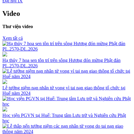
Đại hội IX
Video
Thư viện video
Xem tất cả
Hạ thủy 7 hoa sen tôn trí trên sông Hương đón mừng Phật đản
PL.2570-DL.2026
Lễ tưởng niệm nạn nhân tử vong vì tai nạn giao thông tổ chức tại
Huế năm 2024
Học viện PGVN tại Huế: Trung tâm Lưu trữ và Nghiên cứu Phật
học