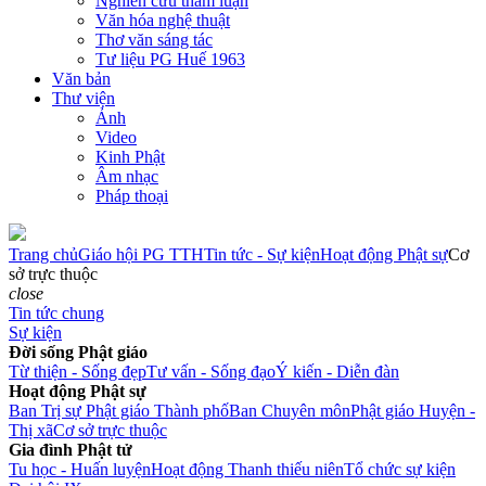
Nghiên cứu tham luận
Văn hóa nghệ thuật
Thơ văn sáng tác
Tư liệu PG Huế 1963
Văn bản
Thư viện
Ảnh
Video
Kinh Phật
Âm nhạc
Pháp thoại
Trang chủ
Giáo hội PG TTH
Tin tức - Sự kiện
Hoạt động Phật sự
Cơ
sở trực thuộc
close
Tin tức chung
Sự kiện
Đời sống Phật giáo
Từ thiện - Sống đẹp
Tư vấn - Sống đạo
Ý kiến - Diễn đàn
Hoạt động Phật sự
Ban Trị sự Phật giáo Thành phố
Ban Chuyên môn
Phật giáo Huyện -
Thị xã
Cơ sở trực thuộc
Gia đình Phật tử
Tu học - Huấn luyện
Hoạt động Thanh thiếu niên
Tổ chức sự kiện