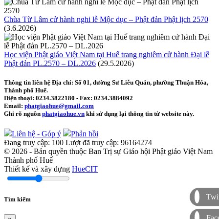
Chùa Từ Lâm cử hành nghi lễ Mộc dục – Phật đản Phật lịch 2570
(3.6.2026)
Học viện Phật giáo Việt Nam tại Huế trang nghiêm cử hành Đại lễ
Phật đản PL.2570 – DL.2026
(29.5.2026)
Thông tin liên hệ
Địa chỉ: Số 01, đường Sư Liễu Quán, phường Thuận Hóa,
Thành phố Huế.
Điện thoại:
0234.3822180
- Fax:
0234.3884092
Email:
phatgiaohue@gmail.com
Ghi rõ nguồn
phatgiaohue.vn
khi sử dụng lại thông tin từ website này.
Liên hệ - Góp ý
Phản hồi
Đang truy cập:
100
Lượt đã truy cập:
96164274
© 2026 - Bản quyền thuộc Ban Trị sự Giáo hội Phật giáo Việt Nam
Thành phố Huế
Thiết kế và xây dựng
HueCIT
Twit
Tìm kiếm
Fac