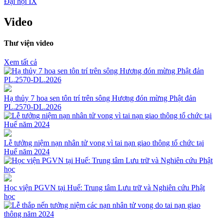
Đại hội IX
Video
Thư viện video
Xem tất cả
Hạ thủy 7 hoa sen tôn trí trên sông Hương đón mừng Phật đản
PL.2570-DL.2026
Lễ tưởng niệm nạn nhân tử vong vì tai nạn giao thông tổ chức tại
Huế năm 2024
Học viện PGVN tại Huế: Trung tâm Lưu trữ và Nghiên cứu Phật
học