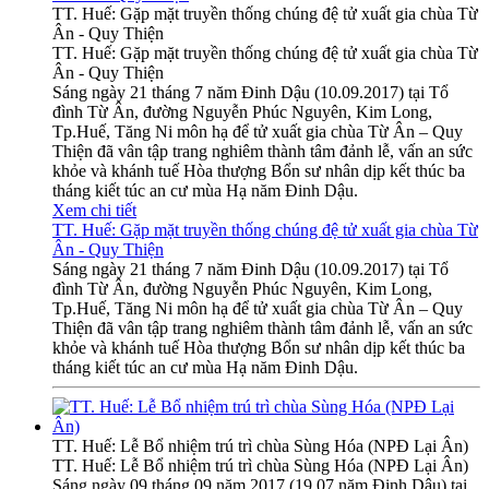
TT. Huế: Gặp mặt truyền thống chúng đệ tử xuất gia chùa Từ
Ân - Quy Thiện
TT. Huế: Gặp mặt truyền thống chúng đệ tử xuất gia chùa Từ
Ân - Quy Thiện
Sáng ngày 21 tháng 7 năm Đinh Dậu (10.09.2017) tại Tổ
đình Từ Ân, đường Nguyễn Phúc Nguyên, Kim Long,
Tp.Huế, Tăng Ni môn hạ để tử xuất gia chùa Từ Ân – Quy
Thiện đã vân tập trang nghiêm thành tâm đảnh lễ, vấn an sức
khỏe và khánh tuế Hòa thượng Bổn sư nhân dịp kết thúc ba
tháng kiết túc an cư mùa Hạ năm Đinh Dậu.
Xem chi tiết
TT. Huế: Gặp mặt truyền thống chúng đệ tử xuất gia chùa Từ
Ân - Quy Thiện
Sáng ngày 21 tháng 7 năm Đinh Dậu (10.09.2017) tại Tổ
đình Từ Ân, đường Nguyễn Phúc Nguyên, Kim Long,
Tp.Huế, Tăng Ni môn hạ để tử xuất gia chùa Từ Ân – Quy
Thiện đã vân tập trang nghiêm thành tâm đảnh lễ, vấn an sức
khỏe và khánh tuế Hòa thượng Bổn sư nhân dịp kết thúc ba
tháng kiết túc an cư mùa Hạ năm Đinh Dậu.
TT. Huế: Lễ Bổ nhiệm trú trì chùa Sùng Hóa (NPĐ Lại Ân)
TT. Huế: Lễ Bổ nhiệm trú trì chùa Sùng Hóa (NPĐ Lại Ân)
Sáng ngày 09 tháng 09 năm 2017 (19.07 năm Đinh Dậu) tại