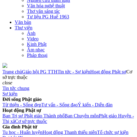
Nghiên cứu tham luận
Văn hóa nghệ thuật
Thơ văn sáng tác
Tư liệu PG Huế 1963
Văn bản
Thư viện
Ảnh
Video
Kinh Phật
Âm nhạc
Pháp thoại
Trang chủ
Giáo hội PG TTH
Tin tức - Sự kiện
Hoạt động Phật sự
Cơ
sở trực thuộc
close
Tin tức chung
Sự kiện
Đời sống Phật giáo
Từ thiện - Sống đẹp
Tư vấn - Sống đạo
Ý kiến - Diễn đàn
Hoạt động Phật sự
Ban Trị sự Phật giáo Thành phố
Ban Chuyên môn
Phật giáo Huyện -
Thị xã
Cơ sở trực thuộc
Gia đình Phật tử
Tu học - Huấn luyện
Hoạt động Thanh thiếu niên
Tổ chức sự kiện