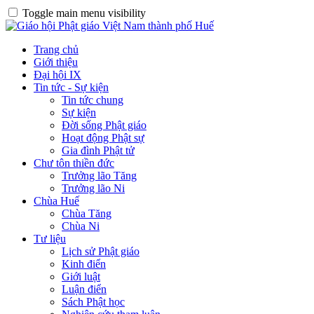
Toggle main menu visibility
Trang chủ
Giới thiệu
Đại hội IX
Tin tức - Sự kiện
Tin tức chung
Sự kiện
Đời sống Phật giáo
Hoạt động Phật sự
Gia đình Phật tử
Chư tôn thiền đức
Trưởng lão Tăng
Trưởng lão Ni
Chùa Huế
Chùa Tăng
Chùa Ni
Tư liệu
Lịch sử Phật giáo
Kinh điển
Giới luật
Luận điển
Sách Phật học