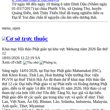
Từ ngày 08 đến ngày 10 tháng 6 năm Đinh Dậu (Nhằm ngày
01-03/7/2017) tại chùa Phước Yên, xã Quảng Thọ, huyện
Quảng Điền, tỉnh Thừa Thiên Huế đã trang nghiêm diễn ra
Đại lễ Trai đàn chẩn tế nguyện cầu âm siêu dương thái.
menu_open
Cơ sở trực thuộc
Khai mạc Hội thảo Phật giáo tại khu vực Mekong năm 2026 lần thứ
12
18/01/2026 11:22:19 SA
Xem cỡ chữ:
Sáng ngày 14/01/2026, tại Đại học Phật giáo Mahamakut (ISC),
tỉnh Khon Kean, Thái Lan, Hoà thượng Viện trưởng Học viện
PGVN tại Huế Thích Hải Ấn đã tham dự lễ khai mạc Hội thảo lần
thứ 12 các Đại biểu Phật giáo vì sự Phát triển và Hoằng dương Phật
giáo, diễn ra từ ngày 14 đến 18 tháng 01 năm 2026. Hội thảo có sự
tham dự của hơn 100 chư Tôn đức Tăng Ni, học giả và đại biểu
Phật giáo đến từ các quốc gia trong khu vực và quốc tế như: Thái
Lan, Việt Nam, Ấn Độ, Bhutan, Lào, Srilanka, Indonesia, Malaysia,
Anh quốc, Tibet, Myanmar.