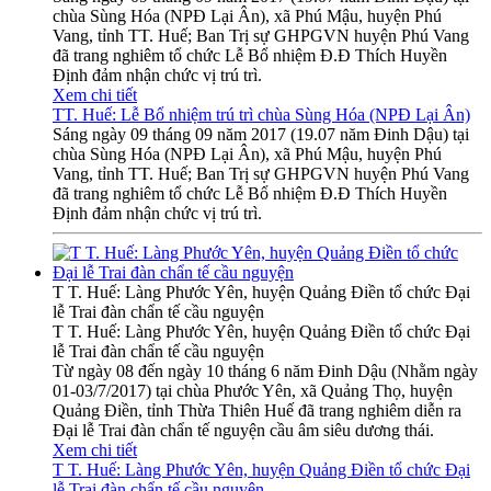
chùa Sùng Hóa (NPĐ Lại Ân), xã Phú Mậu, huyện Phú
Vang, tỉnh TT. Huế; Ban Trị sự GHPGVN huyện Phú Vang
đã trang nghiêm tổ chức Lễ Bổ nhiệm Đ.Đ Thích Huyền
Định đảm nhận chức vị trú trì.
Xem chi tiết
TT. Huế: Lễ Bổ nhiệm trú trì chùa Sùng Hóa (NPĐ Lại Ân)
Sáng ngày 09 tháng 09 năm 2017 (19.07 năm Đinh Dậu) tại
chùa Sùng Hóa (NPĐ Lại Ân), xã Phú Mậu, huyện Phú
Vang, tỉnh TT. Huế; Ban Trị sự GHPGVN huyện Phú Vang
đã trang nghiêm tổ chức Lễ Bổ nhiệm Đ.Đ Thích Huyền
Định đảm nhận chức vị trú trì.
T T. Huế: Làng Phước Yên, huyện Quảng Điền tổ chức Đại
lễ Trai đàn chẩn tế cầu nguyện
T T. Huế: Làng Phước Yên, huyện Quảng Điền tổ chức Đại
lễ Trai đàn chẩn tế cầu nguyện
Từ ngày 08 đến ngày 10 tháng 6 năm Đinh Dậu (Nhằm ngày
01-03/7/2017) tại chùa Phước Yên, xã Quảng Thọ, huyện
Quảng Điền, tỉnh Thừa Thiên Huế đã trang nghiêm diễn ra
Đại lễ Trai đàn chẩn tế nguyện cầu âm siêu dương thái.
Xem chi tiết
T T. Huế: Làng Phước Yên, huyện Quảng Điền tổ chức Đại
lễ Trai đàn chẩn tế cầu nguyện