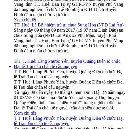
Vang, tỉnh TT. Huế; Ban Trị sự GHPGVN huyện Phú Vang
đã trang nghiêm tổ chức Lễ Bổ nhiệm Đ.Đ Thích Huyền
Định đảm nhận chức vị trú trì.
Xem chi tiết
TT. Huế: Lễ Bổ nhiệm trú trì chùa Sùng Hóa (NPĐ Lại Ân)
Sáng ngày 09 tháng 09 năm 2017 (19.07 năm Đinh Dậu) tại
chùa Sùng Hóa (NPĐ Lại Ân), xã Phú Mậu, huyện Phú
Vang, tỉnh TT. Huế; Ban Trị sự GHPGVN huyện Phú Vang
đã trang nghiêm tổ chức Lễ Bổ nhiệm Đ.Đ Thích Huyền
Định đảm nhận chức vị trú trì.
T T. Huế: Làng Phước Yên, huyện Quảng Điền tổ chức Đại
lễ Trai đàn chẩn tế cầu nguyện
T T. Huế: Làng Phước Yên, huyện Quảng Điền tổ chức Đại
lễ Trai đàn chẩn tế cầu nguyện
Từ ngày 08 đến ngày 10 tháng 6 năm Đinh Dậu (Nhằm ngày
01-03/7/2017) tại chùa Phước Yên, xã Quảng Thọ, huyện
Quảng Điền, tỉnh Thừa Thiên Huế đã trang nghiêm diễn ra
Đại lễ Trai đàn chẩn tế nguyện cầu âm siêu dương thái.
Xem chi tiết
T T. Huế: Làng Phước Yên, huyện Quảng Điền tổ chức Đại
lễ Trai đàn chẩn tế cầu nguyện
Từ ngày 08 đến ngày 10 tháng 6 năm Đinh Dậu (Nhằm ngày