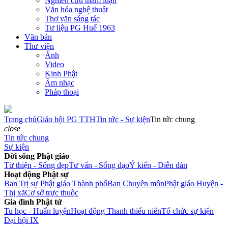
Nghiên cứu tham luận
Văn hóa nghệ thuật
Thơ văn sáng tác
Tư liệu PG Huế 1963
Văn bản
Thư viện
Ảnh
Video
Kinh Phật
Âm nhạc
Pháp thoại
Trang chủ
Giáo hội PG TTH
Tin tức - Sự kiện
Tin tức chung
close
Tin tức chung
Sự kiện
Đời sống Phật giáo
Từ thiện - Sống đẹp
Tư vấn - Sống đạo
Ý kiến - Diễn đàn
Hoạt động Phật sự
Ban Trị sự Phật giáo Thành phố
Ban Chuyên môn
Phật giáo Huyện -
Thị xã
Cơ sở trực thuộc
Gia đình Phật tử
Tu học - Huấn luyện
Hoạt động Thanh thiếu niên
Tổ chức sự kiện
Đại hội IX