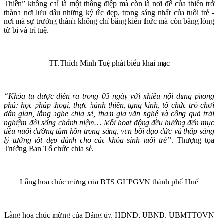
Thiền” không chỉ là một thông điệp mà còn là nơi để cửa thiền trở
thành nơi lưu dấu những ký ức đẹp, trong sáng nhất của tuổi trẻ -
nơi mà sự trưởng thành không chỉ bằng kiến thức mà còn bằng lòng
từ bi và trí tuệ.
TT.Thích Minh Tuệ phát biểu khai mạc
“Khóa tu được diễn ra trong 03 ngày với nhiều nội dung phong
phú: học pháp thoại, thực hành thiền, tụng kinh, tổ chức trò chơi
dân gian, lắng nghe chia sẻ, tham gia văn nghệ và công quả trải
nghiệm đời sống chánh niệm… Mỗi hoạt động đều hướng đến mục
tiêu nuôi dưỡng tâm hồn trong sáng, vun bồi đạo đức và thắp sáng
lý tưởng tốt đẹp dành cho các khóa sinh tuổi trẻ”
. Thượng tọa
Trưởng Ban Tổ chức chia sẻ.
Lẵng hoa chúc mừng của BTS GHPGVN thành phố Huế
Lẵng hoa chúc mừng của Đảng ủy, HĐND, UBND, UBMTTQVN