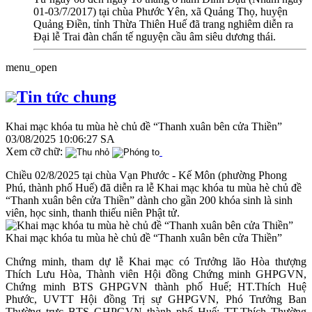
01-03/7/2017) tại chùa Phước Yên, xã Quảng Thọ, huyện
Quảng Điền, tỉnh Thừa Thiên Huế đã trang nghiêm diễn ra
Đại lễ Trai đàn chẩn tế nguyện cầu âm siêu dương thái.
menu_open
Tin tức chung
Khai mạc khóa tu mùa hè chủ đề “Thanh xuân bên cửa Thiền”
03/08/2025 10:06:27 SA
Xem cỡ chữ:
Chiều 02/8/2025 tại chùa Vạn Phước - Kế Môn (phường Phong
Phú, thành phố Huế) đã diễn ra lễ Khai mạc khóa tu mùa hè chủ đề
“Thanh xuân bên cửa Thiền” dành cho gần 200 khóa sinh là sinh
viên, học sinh, thanh thiếu niên Phật tử.
Khai mạc khóa tu mùa hè chủ đề “Thanh xuân bên cửa Thiền”
Chứng minh, tham dự lễ Khai mạc có Trưởng lão Hòa thượng
Thích Lưu Hòa, Thành viên Hội đồng Chứng minh GHPGVN,
Chứng minh BTS GHPGVN thành phố Huế; HT.Thích Huệ
Phước, UVTT Hội đồng Trị sự GHPGVN, Phó Trưởng Ban
Thường trực BTS GHPGVN thành phố Huế; TT.Thích Thường