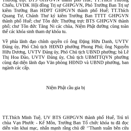
Chiếu, UVDK Hội đồng Trị sự GHPGVN, Phó Trưởng Ban Trị sự
kiêm Trưởng Ban HDPT GHPGVN thành phố Huế; TT.Thích
Quang Tư, Chánh Thư ký kiêm Trưởng Ban TTTT GHPGVN
thành phố Huế; chư Tôn đức Thường trực BTS GHPGVN thành
phố; chư Tôn đức Tăng Ni các chùa, Niệm Phật đường cùng toàn
thể các khóa sinh tham dự khóa tu.
Về phía lãnh đạo chính quyền có ông Đặng Hữu Danh, UVTV
Đảng ủy, Phó Chủ tịch HĐND phường Phong Phú; ông Nguyễn
Hữu Dương, UVTV Đảng ủy, Phó Chủ tịch UBND phường; bà Lê
Thị Hoa Đào, UVTV Đảng ủy, Chủ tịch UBMTTQVN phường
cùng đại diện lãnh đạo Văn phòng HĐND và UBND phường, ban
ngành các cấp.
Niệm Phật cầu gia bị
TT.Thích Minh Tuệ, UV BTS GHPGVN thành phố Huế, Trú trì
chùa Vạn Phước - Kế Môn, Trưởng Ban Tổ chức khóa tu đã đọc
diễn văn khai mạc, nhấn mạnh rằng chủ đề ‘’Thanh xuân bên cửa