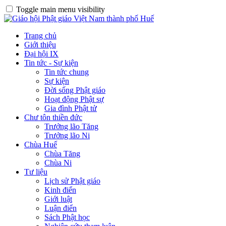
Toggle main menu visibility
Trang chủ
Giới thiệu
Đại hội IX
Tin tức - Sự kiện
Tin tức chung
Sự kiện
Đời sống Phật giáo
Hoạt động Phật sự
Gia đình Phật tử
Chư tôn thiền đức
Trưởng lão Tăng
Trưởng lão Ni
Chùa Huế
Chùa Tăng
Chùa Ni
Tư liệu
Lịch sử Phật giáo
Kinh điển
Giới luật
Luận điển
Sách Phật học