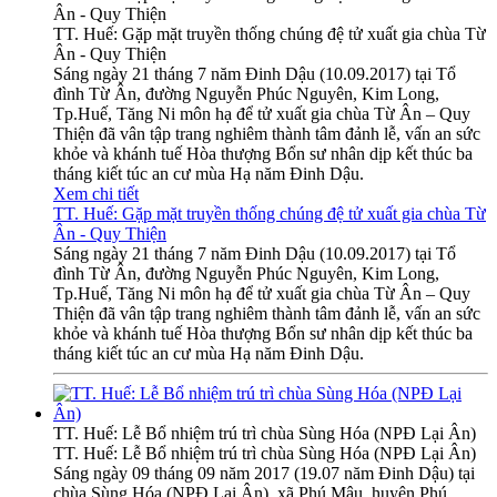
Ân - Quy Thiện
TT. Huế: Gặp mặt truyền thống chúng đệ tử xuất gia chùa Từ
Ân - Quy Thiện
Sáng ngày 21 tháng 7 năm Đinh Dậu (10.09.2017) tại Tổ
đình Từ Ân, đường Nguyễn Phúc Nguyên, Kim Long,
Tp.Huế, Tăng Ni môn hạ để tử xuất gia chùa Từ Ân – Quy
Thiện đã vân tập trang nghiêm thành tâm đảnh lễ, vấn an sức
khỏe và khánh tuế Hòa thượng Bổn sư nhân dịp kết thúc ba
tháng kiết túc an cư mùa Hạ năm Đinh Dậu.
Xem chi tiết
TT. Huế: Gặp mặt truyền thống chúng đệ tử xuất gia chùa Từ
Ân - Quy Thiện
Sáng ngày 21 tháng 7 năm Đinh Dậu (10.09.2017) tại Tổ
đình Từ Ân, đường Nguyễn Phúc Nguyên, Kim Long,
Tp.Huế, Tăng Ni môn hạ để tử xuất gia chùa Từ Ân – Quy
Thiện đã vân tập trang nghiêm thành tâm đảnh lễ, vấn an sức
khỏe và khánh tuế Hòa thượng Bổn sư nhân dịp kết thúc ba
tháng kiết túc an cư mùa Hạ năm Đinh Dậu.
TT. Huế: Lễ Bổ nhiệm trú trì chùa Sùng Hóa (NPĐ Lại Ân)
TT. Huế: Lễ Bổ nhiệm trú trì chùa Sùng Hóa (NPĐ Lại Ân)
Sáng ngày 09 tháng 09 năm 2017 (19.07 năm Đinh Dậu) tại
chùa Sùng Hóa (NPĐ Lại Ân), xã Phú Mậu, huyện Phú