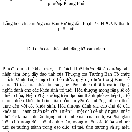
phường Phong Phú
Lẵng hoa chúc mừng của Ban Hướng dẫn Phật tử GHPGVN thành
phố Huế
Đại diện các khóa sinh dâng lời cảm niệm
Ban đạo từ tại lễ khai mạc, HT.Thích Huệ Phước đã tán dương, ghi
nhận tấm lòng đầy đạo tình của Thượng tọa Trưởng Ban Tổ chức
Thích Minh Tuệ cùng chư Tôn đức, quý đạo hữu trong Ban Tổ
chức đã tổ chức khóa tu trang nghiêm, nhiều thời khóa tu tập ý
nghĩa dành cho các khóa sinh trẻ tuổi. Hòa thượng mong rằng sẽ có
nhiều chùa, Niệm Phật đường trên địa bàn thành phố sẽ tiếp tục tổ
chức nhiều khóa tu hơn nữa nhằm truyền đạt những lợi ích thiết
thực đến với các khóa sinh. Hòa thượng đánh giá cao chủ đề của
khóa tu “Thanh xuân bên cửa Thiền” – một chủ đề rất ý nghĩa, nhắc
nhớ các khóa sinh trân trọng tuổi thanh xuân của mình, và Phật giáo
luôn chú trọng đến tuổi thanh xuân, mong muốn các khóa sinh trẻ
tuổi sẽ trưởng thành trong đạo đức, trí tuệ, tình thương và sự hiểu