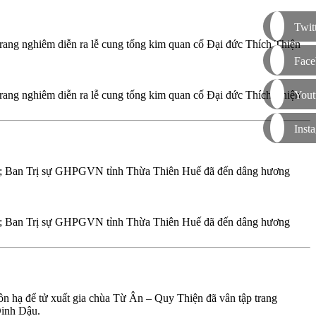
Twit
ng nghiêm diễn ra lễ cung tống kim quan cố Đại đức Thích Thiện
Face
Yout
ng nghiêm diễn ra lễ cung tống kim quan cố Đại đức Thích Thiện
Inst
uế; Ban Trị sự GHPGVN tỉnh Thừa Thiên Huế đã đến dâng hương
uế; Ban Trị sự GHPGVN tỉnh Thừa Thiên Huế đã đến dâng hương
hạ để tử xuất gia chùa Từ Ân – Quy Thiện đã vân tập trang
Đinh Dậu.