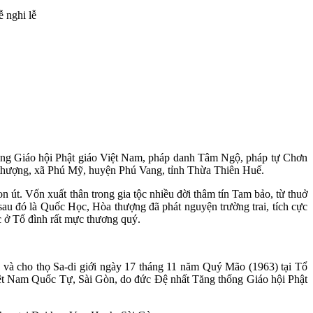
 nghi lễ
ống Giáo hội Phật giáo Việt Nam, pháp danh Tâm Ngộ, pháp tự Chơn
thượng, xã Phú Mỹ, huyện Phú Vang, tỉnh Thừa Thiên Huế.
út. Vốn xuất thân trong gia tộc nhiều đời thâm tín Tam bảo, từ thuở
au đó là Quốc Học, Hòa thượng đã phát nguyện trường trai, tích cực
c ở Tổ đình rất mực thương quý.
, và cho thọ Sa-di giới ngày 17 tháng 11 năm Quý Mão (1963) tại Tổ
iệt Nam Quốc Tự, Sài Gòn, do đức Đệ nhất Tăng thống Giáo hội Phật