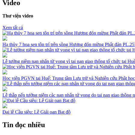
Video
Thư viện video
Xem tất cả
Hạ thủy 7 hoa sen tôn trí trên sông Hương đón mừng Phật đản PL.
Lễ tưởng niệm nạn nhân tử vong vì tai nạn giao thông tổ chức tại H
Học viện PGVN tại Huế: Trung tâm Lưu trữ và Nghiên cứu Phật học
Lễ thắp nến tưởng niệm các nạn nhân tử vong do tai nạn giao thông
Đại lễ Cầu siêu: Lễ Giải oan Bạt độ
Tin đọc nhiều