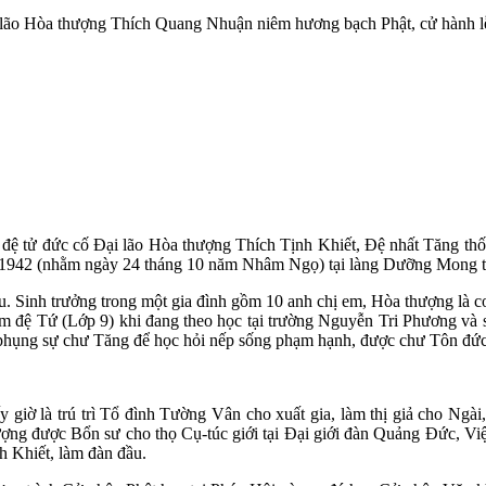
lão Hòa thượng Thích Quang Nhuận niêm hương bạch Phật, cử hành lễ
 đệ tử đức cố Đại lão Hòa thượng Thích Tịnh Khiết, Đệ nhất Tăng th
m 1942 (nhằm ngày 24 tháng 10 năm Nhâm Ngọ) tại làng Dưỡng Mong 
 Sinh trưởng trong một gia đình gồm 10 anh chị em, Hòa thượng là con 
m đệ Tứ (Lớp 9) khi đang theo học tại trường Nguyễn Tri Phương và s
ận phụng sự chư Tăng để học hỏi nếp sống phạm hạnh, được chư Tôn đứ
iờ là trú trì Tổ đình Tường Vân cho xuất gia, làm thị giả cho Ngài
ợng được Bổn sư cho thọ Cụ-túc giới tại Đại giới đàn Quảng Đức, V
 Khiết, làm đàn đầu.