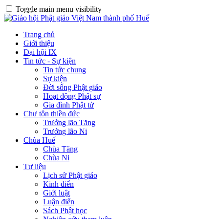
Toggle main menu visibility
Trang chủ
Giới thiệu
Đại hội IX
Tin tức - Sự kiện
Tin tức chung
Sự kiện
Đời sống Phật giáo
Hoạt động Phật sự
Gia đình Phật tử
Chư tôn thiền đức
Trưởng lão Tăng
Trưởng lão Ni
Chùa Huế
Chùa Tăng
Chùa Ni
Tư liệu
Lịch sử Phật giáo
Kinh điển
Giới luật
Luận điển
Sách Phật học