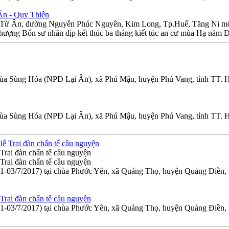
 Ân - Quy Thiện
h Từ Ân, đường Nguyễn Phúc Nguyên, Kim Long, Tp.Huế, Tăng Ni môn 
thượng Bổn sư nhân dịp kết thúc ba tháng kiết túc an cư mùa Hạ năm 
chùa Sùng Hóa (NPĐ Lại Ân), xã Phú Mậu, huyện Phú Vang, tỉnh TT.
chùa Sùng Hóa (NPĐ Lại Ân), xã Phú Mậu, huyện Phú Vang, tỉnh TT.
Trai đàn chẩn tế cầu nguyện
Trai đàn chẩn tế cầu nguyện
03/7/2017) tại chùa Phước Yên, xã Quảng Thọ, huyện Quảng Điền, tỉn
Trai đàn chẩn tế cầu nguyện
03/7/2017) tại chùa Phước Yên, xã Quảng Thọ, huyện Quảng Điền, tỉn