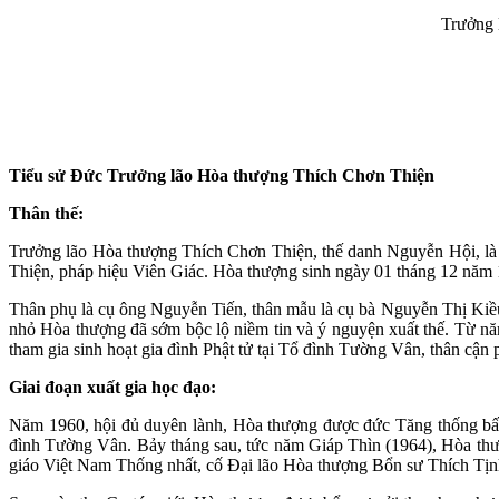
Trưởng 
Tiểu sử Đức Trưởng lão Hòa thượng Thích Chơn Thiện
Thân thế:
Trưởng lão Hòa thượng Thích Chơn Thiện, thế danh Nguyễn Hội, là
Thiện, pháp hiệu Viên Giác. Hòa thượng sinh ngày 01 tháng 12 nă
Thân phụ là cụ ông Nguyễn Tiến, thân mẫu là cụ bà Nguyễn Thị Kiều.
nhỏ Hòa thượng đã sớm bộc lộ niềm tin và ý nguyện xuất thế. Từ nă
tham gia sinh hoạt gia đình Phật tử tại Tổ đình Tường Vân, thân c
Giai đoạn xuất gia học đạo:
Năm 1960, hội đủ duyên lành, Hòa thượng được đức Tăng thống bấy g
đình Tường Vân. Bảy tháng sau, tức năm Giáp Thìn (1964), Hòa thư
giáo Việt Nam Thống nhất, cố Đại lão Hòa thượng Bổn sư Thích Tịnh