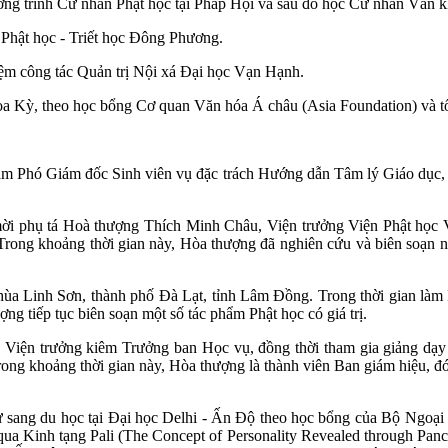
ơng trình Cử nhân Phật học tại Pháp Hội và sau đó học Cử nhân Văn 
hật học - Triết học Đông Phương.
m công tác Quản trị Nội xá Đại học Vạn Hạnh.
 Kỳ, theo học bổng Cơ quan Văn hóa Á châu (Asia Foundation) và tố
m Phó Giám đốc Sinh viên vụ đặc trách Hướng dẫn Tâm lý Giáo dục, 
i phụ tá Hoà thượng Thích Minh Châu, Viện trưởng Viện Phật học 
Trong khoảng thời gian này, Hòa thượng đã nghiên cứu và biên soạn nhi
a Linh Sơn, thành phố Đà Lạt, tỉnh Lâm Đồng. Trong thời gian làm Ph
ợng tiếp tục biên soạn một số tác phẩm Phật học có giá trị.
Viện trưởng kiêm Trưởng ban Học vụ, đồng thời tham gia giảng dạy
ong khoảng thời gian này, Hòa thượng là thành viên Ban giám hiệu, đó
ang du học tại Đại học Delhi - Ấn Độ theo học bổng của Bộ Ngoại g
nh qua Kinh tạng Pali (The Concept of Personality Revealed through 