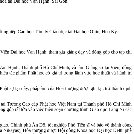
khoa tại Đại học Vạn Hạnh, Sài Gòn.
t nghiệp Cao học Tâm lý Giáo dục tại Đại học Ohio, Hoa Kỳ.
Viện Đại học Vạn Hạnh, tham gia giảng dạy và đóng góp cho tạp chí
Vạn Hạnh, Thành phố Hồ Chí Minh, và làm Giảng sư tại Viện, đồng
ều tác phẩm Phật học có giá trị trong lãnh vực học thuật và hành trì
ật sự tại đây, pháp âm của Hòa thượng được ghi lại, trở thành định
 tại Trường Cao cấp Phật học Việt Nam tại Thành phố Hồ Chí Minh
ng góp rất lớn vào việc biên soạn chương trình Giáo dục Tăng Ni các
iao, Chính phủ Ấn Độ, tốt nghiệp Phó Tiến sĩ và bảo vệ thành công
Panca Nikayas), Hòa thượng được Hội đồng Khoa học Đại học Delhi phê