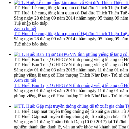
TT. Huế: Lễ cung tống kim quan cố Đại đức Thích Thiện Tuệ 
TT. Huế: Lễ cung tống kim quan cố Đại đức Thích Thiện Tuệ 
Sáng ngày 28 tháng 09 năm 2014 nhằm ngày 05 tháng 09 năm G
Tuệ nhập bảo tháp.
Xem chi tiết
TT. Huế: Lễ cung tống kim quan cố Đại đức Thích Thiện Tuệ 
Sáng ngày 28 tháng 09 năm 2014 nhằm ngày 05 tháng 09 năm G
Tuệ nhập bảo tháp.
TT. Huế: Ban Trị sự GHPGVN tỉnh phúng viếng lễ tang cố Hò
TT. Huế: Ban Trị sự GHPGVN tỉnh phúng viếng lễ tang cố Hò
Sáng ngày 01 tháng 03 năm 2015 nhằm ngày 11 tháng 01 năm 
phúng viếng lễ tang cố Hòa thượng Thích Như Đạt - Trú trì c
Xem chi tiết
TT. Huế: Ban Trị sự GHPGVN tỉnh phúng viếng lễ tang cố Hò
Sáng ngày 01 tháng 03 năm 2015 nhằm ngày 11 tháng 01 năm 
phúng viếng lễ tang cố Hòa thượng Thích Như Đạt - Trú trì c
TT. Huế: Gặp mặt truyền thống chúng đệ tử xuất gia chùa Từ
TT. Huế: Gặp mặt truyền thống chúng đệ tử xuất gia chùa Từ
Sáng ngày 21 tháng 7 năm Đinh Dậu (10.09.2017) tại Tổ đìn
nghiêm thành tâm đảnh lễ, vấn an sức khỏe và khánh tuế Hòa 