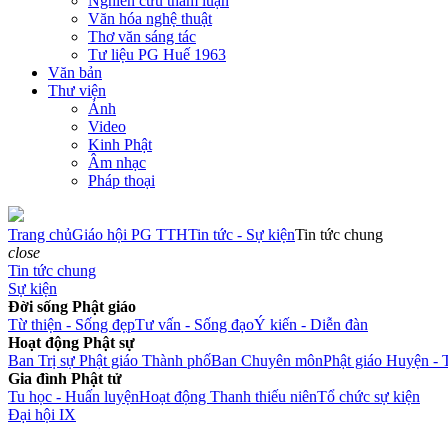
Nghiên cứu tham luận
Văn hóa nghệ thuật
Thơ văn sáng tác
Tư liệu PG Huế 1963
Văn bản
Thư viện
Ảnh
Video
Kinh Phật
Âm nhạc
Pháp thoại
Trang chủ
Giáo hội PG TTH
Tin tức - Sự kiện
Tin tức chung
close
Tin tức chung
Sự kiện
Đời sống Phật giáo
Từ thiện - Sống đẹp
Tư vấn - Sống đạo
Ý kiến - Diễn đàn
Hoạt động Phật sự
Ban Trị sự Phật giáo Thành phố
Ban Chuyên môn
Phật giáo Huyện - 
Gia đình Phật tử
Tu học - Huấn luyện
Hoạt động Thanh thiếu niên
Tổ chức sự kiện
Đại hội IX