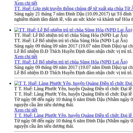
Xem chi tiết
TT. Huế: Gặp mặt truyền thống chúng đệ tử xuất gia chùa Từ
Sáng ngày 21 tháng 7 năm Đinh Dậu (10.09.2017) tại Tổ đìn
nghiêm thành tâm đảnh lễ, vấn an sức khỏe và khánh tuế Hòa 
TT. Huế: Lễ Bổ nhiệm trú trì chùa Sùng Hóa (NPĐ Lại Ân)
TT. Huế: Lễ Bổ nhiệm trú trì chùa Sùng Hóa (NPĐ Lại Ân)
Sáng ngày 09 tháng 09 năm 2017 (19.07 năm Đinh Dậu) tại 
Lễ Bổ nhiệm Đ.Đ Thích Huyền Định đảm nhận chức vị trú trì.
Xem chi tiết
TT. Huế: Lễ Bổ nhiệm trú trì chùa Sùng Hóa (NPĐ Lại Ân)
Sáng ngày 09 tháng 09 năm 2017 (19.07 năm Đinh Dậu) tại 
Lễ Bổ nhiệm Đ.Đ Thích Huyền Định đảm nhận chức vị trú trì.
T T. Huế: Làng Phước Yên, huyện Quảng Điền tổ chức Đại lễ 
T T. Huế: Làng Phước Yên, huyện Quảng Điền tổ chức Đại lễ 
Từ ngày 08 đến ngày 10 tháng 6 năm Đinh Dậu (Nhằm ngày 01-
nguyện cầu âm siêu dương thái.
Xem chi tiết
T T. Huế: Làng Phước Yên, huyện Quảng Điền tổ chức Đại lễ 
Từ ngày 08 đến ngày 10 tháng 6 năm Đinh Dậu (Nhằm ngày 01-
nguyện cầu âm siêu dương thái.