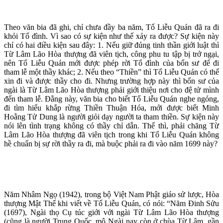
Theo văn bia đã ghi, chỉ chưa đầy ba năm, Tổ Liễu Quán đã ra đi
khỏi Tổ đình. Vì sao có sự kiện như thế xảy ra được? Sự kiện này
chỉ có hai điều kiện sau đây: 1. Nếu giữ đúng tinh thần giới luật thì
Từ Lâm Lão Hòa thượng đã viên tịch, công phu tu tập bị trở ngại,
nên Tổ Liễu Quán mới được phép rời Tổ đình của bổn sư để đi
tham lễ một thầy khác; 2. Nếu theo “Thiền” thì Tổ Liễu Quán có thể
xin đi và được thầy cho đi. Nhưng trường hợp này thì bổn sư của
ngài là Từ Lâm Lão Hòa thượng phải giới thiệu nơi cho đệ tử mình
đến tham lễ. Đằng này, văn bia cho biết Tổ Liễu Quán nghe ngóng,
đi tìm hiểu khắp rừng Thiền Thuận Hóa, mới được biết Minh
Hoằng Tử Dung là người giỏi dạy người ta tham thiền. Sự kiện này
nói lên tình trạng không có thầy chỉ dẫn. Thế thì, phải chăng Từ
Lâm Lão Hòa thượng đã viên tịch trong khi Tổ Liễu Quán không
hề chuẩn bị sự rời thầy ra đi, mà buộc phải ra đi vào năm 1699 này?
Năm Nhâm Ngọ (1942), trong bộ Việt Nam Phật giáo sử lược, Hòa
thượng Mật Thể khi viết về Tổ Liễu Quán, có nói: “Năm Đinh Sửu
(1697), Ngài thọ Cụ túc giới với ngài Từ Lâm Lão Hòa thượng
(cũng là người Trung Quốc, mộ Ngài nay còn ở chùa Từ Lâm, gần