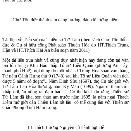
Chư Tôn đức thành tâm dâng hương, đảnh lễ tưởng niệm
Tài liệu về Tiểu sử của Thiền sư Từ Lâm (theo sách Chư Tôn thiền
đức & Cư sĩ hữu công Phật giáo Thuận Hóa do HT.Thích Trung
Hậu và HT.Thích Hải Ấn biên soạn năm 2011):
Một tài liệu xưa nhất và cũng duy nhất hiện nay đang còn tại văn
bia tôn trí tại Khu Bảo tháp Tổ sư Liễu Quán (phường An Tây,
thành phố Huế), nội dung do một nhà sư Trung Hoa soạn vào tháng
Tư năm Cảnh Hưng thứ 9 (1748) sau khi Tổ sư Liễu Quán viên tịch
được 5 năm; có đoạn:"...Năm Đinh Sửu (1697), thọ Cụ túc giới với
Từ Lâm Lão Hòa thượng; năm Kỷ Mão (1699), Ngài đi tham cứu
khắp nơi, ăn uống rất đạm bạc...". Có thể kết luận rằng, Thiền sư
Từ Lâm đã khai sơn thảo am trước năm 1695, là năm ngài Thạch
Liêm mở giới đàn Thiền Lâm rất lâu, có thể cùng lần với Thiền sư
Giác Phong ở núi Hàm Long.
TT.Thích Lương Nguyên cử hành nghi lễ