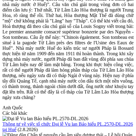
nhà máy nước ở Huế)”. Câu văn chú giải trong vòng đơn có hai
điểm cần lưu ý: Thứ nhất, Từ Lâm Lão Hòa thượng là người Trung
Hoa, rõ ràng thế rồi. Thứ hai, Hòa thượng Mật Thể đã dùng chữ
"mộ" chứ không phải là "Lăng" hay "Tháp". Có thể khi viết câu đó,
Hoà thượng đã theo câu chú giải số của Louis Sogny viết trong bài:
Le premier annamite consacré supérieur bonzerie par des Nguyễn -
Son tombeau. Câu ấy thế này: “Chinois également. Son tombeau est
situé à la pagode Từ Lâm près des filtres de l'Usine des Eaux de
Huế”. Nhà máy nước Huế do kiến trúc sư người Pháp là Bossard
thực hiện từ năm 1909 đến năm 1911 thì hoàn thành. Trong khi xây
dựng nhà máy nước, người Pháp đã ban đất vùng đồi phía sau chùa
Từ Lâm hiện nay để làm mặt bằng. Trong khi thực hiện công việc,
rất có thể người Pháp đã làm hỏng phần tháp của Từ Lâm Lão Hòa
thượng, nếu ngày xưa đã có tháp Ngài ở vùng này. Hiện nay ở phía
tây đồi Quảng Tế, cạnh nhà máy nước còn dấu tích một nền vuông,
có thành trong, thành ngoài chìm dưới đất, ống nước như khuỷu tay
đặt lên trên. Rất có thể đây là cổ tháp của Từ Lâm Lão Hòa thượng
ngày xưa chăng?
Anh Quốc
Các bài khác
Thông tư về việc tổ chức Đại lễ Vu lan Báo hiếu PL.2570-DL.2026
tại Huế
(2.8.2026)