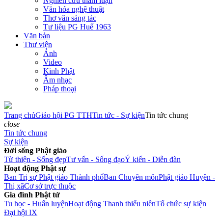
Nghiên cứu tham luận
Văn hóa nghệ thuật
Thơ văn sáng tác
Tư liệu PG Huế 1963
Văn bản
Thư viện
Ảnh
Video
Kinh Phật
Âm nhạc
Pháp thoại
Trang chủ
Giáo hội PG TTH
Tin tức - Sự kiện
Tin tức chung
close
Tin tức chung
Sự kiện
Đời sống Phật giáo
Từ thiện - Sống đẹp
Tư vấn - Sống đạo
Ý kiến - Diễn đàn
Hoạt động Phật sự
Ban Trị sự Phật giáo Thành phố
Ban Chuyên môn
Phật giáo Huyện -
Thị xã
Cơ sở trực thuộc
Gia đình Phật tử
Tu học - Huấn luyện
Hoạt động Thanh thiếu niên
Tổ chức sự kiện
Đại hội IX