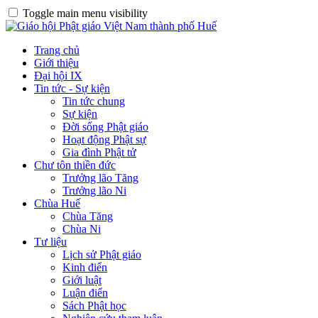
Toggle main menu visibility
Trang chủ
Giới thiệu
Đại hội IX
Tin tức - Sự kiện
Tin tức chung
Sự kiện
Đời sống Phật giáo
Hoạt động Phật sự
Gia đình Phật tử
Chư tôn thiền đức
Trưởng lão Tăng
Trưởng lão Ni
Chùa Huế
Chùa Tăng
Chùa Ni
Tư liệu
Lịch sử Phật giáo
Kinh điển
Giới luật
Luận điển
Sách Phật học