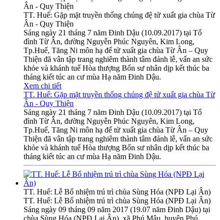
Ân - Quy Thiện
TT. Huế: Gặp mặt truyền thống chúng đệ tử xuất gia chùa Từ
Ân - Quy Thiện
Sáng ngày 21 tháng 7 năm Đinh Dậu (10.09.2017) tại Tổ
đình Từ Ân, đường Nguyễn Phúc Nguyên, Kim Long,
Tp.Huế, Tăng Ni môn hạ để tử xuất gia chùa Từ Ân – Quy
Thiện đã vân tập trang nghiêm thành tâm đảnh lễ, vấn an sức
khỏe và khánh tuế Hòa thượng Bổn sư nhân dịp kết thúc ba
tháng kiết túc an cư mùa Hạ năm Đinh Dậu.
Xem chi tiết
TT. Huế: Gặp mặt truyền thống chúng đệ tử xuất gia chùa Từ
Ân - Quy Thiện
Sáng ngày 21 tháng 7 năm Đinh Dậu (10.09.2017) tại Tổ
đình Từ Ân, đường Nguyễn Phúc Nguyên, Kim Long,
Tp.Huế, Tăng Ni môn hạ để tử xuất gia chùa Từ Ân – Quy
Thiện đã vân tập trang nghiêm thành tâm đảnh lễ, vấn an sức
khỏe và khánh tuế Hòa thượng Bổn sư nhân dịp kết thúc ba
tháng kiết túc an cư mùa Hạ năm Đinh Dậu.
TT. Huế: Lễ Bổ nhiệm trú trì chùa Sùng Hóa (NPĐ Lại Ân)
TT. Huế: Lễ Bổ nhiệm trú trì chùa Sùng Hóa (NPĐ Lại Ân)
Sáng ngày 09 tháng 09 năm 2017 (19.07 năm Đinh Dậu) tại
chùa Sùng Hóa (NPĐ Lại Ân), xã Phú Mậu, huyện Phú