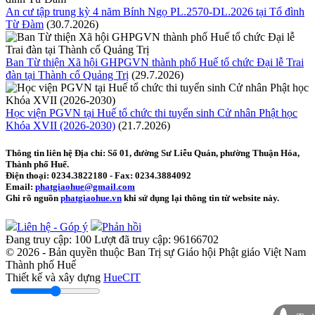
An cư tập trung kỳ 4 năm Bính Ngọ PL.2570-DL.2026 tại Tổ đình
Từ Đàm
(30.7.2026)
Ban Từ thiện Xã hội GHPGVN thành phố Huế tổ chức Đại lễ Trai
đàn tại Thành cổ Quảng Trị
(29.7.2026)
Học viện PGVN tại Huế tổ chức thi tuyển sinh Cử nhân Phật học
Khóa XVII (2026-2030)
(21.7.2026)
Thông tin liên hệ
Địa chỉ: Số 01, đường Sư Liễu Quán, phường Thuận Hóa,
Thành phố Huế.
Điện thoại:
0234.3822180
- Fax:
0234.3884092
Email:
phatgiaohue@gmail.com
Ghi rõ nguồn
phatgiaohue.vn
khi sử dụng lại thông tin từ website này.
Liên hệ - Góp ý
Phản hồi
Đang truy cập:
100
Lượt đã truy cập:
96166702
© 2026 - Bản quyền thuộc Ban Trị sự Giáo hội Phật giáo Việt Nam
Thành phố Huế
Thiết kế và xây dựng
HueCIT