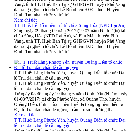
Vang, tỉnh TT. Huế; Ban Trị sự GHPGVN huyện Phú Vang
đã trang nghiêm tổ chức Lễ Bổ nhiệm Đ.Đ Thích Huyền
Định đảm nhận chức vị trú trì.
Xem chi tiết
TT. Huế: Lễ Bổ nhiệm trú trì chùa Sùng Hóa (NPĐ Lại Ân)
Sáng ngày 09 tháng 09 năm 2017 (19.07 năm Đinh Dậu) tại
chùa Sùng Hóa (NPĐ Lại Ân), xã Phú Mậu, huyện Phú
Vang, tỉnh TT. Huế; Ban Trị sự GHPGVN huyện Phú Vang
đã trang nghiêm tổ chức Lễ Bổ nhiệm Đ.Đ Thích Huyền
Định đảm nhận chức vị trú trì.
T T. Huế: Làng Phước Yên, huyện Quảng Điền tổ chức Đại
lễ Trai đàn chẩn tế cầu nguyện
T T. Huế: Làng Phước Yên, huyện Quảng Điền tổ chức Đại
lễ Trai đàn chẩn tế cầu nguyện
Từ ngày 08 đến ngày 10 tháng 6 năm Đinh Dậu (Nhằm ngày
01-03/7/2017) tại chùa Phước Yên, xã Quảng Thọ, huyện
Quảng Điền, tỉnh Thừa Thiên Huế đã trang nghiêm diễn ra
Đại lễ Trai đàn chẩn tế nguyện cầu âm siêu dương thái.
Xem chi tiết
T T. Huế: Làng Phước Yên, huyện Quảng Điền tổ chức Đại
lễ Trai đàn chẩn tế cầu nguyện
Từ ngày 08 đến ngày 10 tháng 6 năm Đinh Dậu (Nhằm ngày