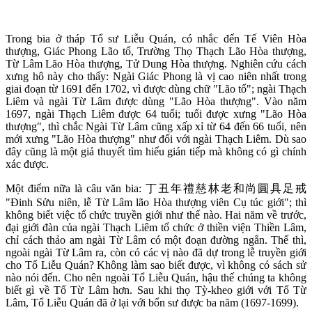
Trong bia ở tháp Tổ sư Liễu Quán, có nhắc đến Tế Viên Hòa
thượng, Giác Phong Lão tổ, Trường Thọ Thạch Lão Hòa thượng,
Từ Lâm Lão Hòa thượng, Tử Dung Hòa thượng. Nghiên cứu cách
xưng hô này cho thấy: Ngài Giác Phong là vị cao niên nhất trong
giai đoạn từ 1691 đến 1702, vì được dùng chữ "Lão tổ"; ngài Thạch
Liêm và ngài Từ Lâm được dùng "Lão Hòa thượng". Vào năm
1697, ngài Thạch Liêm được 64 tuổi; tuổi được xưng "Lão Hòa
thượng", thì chắc Ngài Từ Lâm cũng xấp xỉ từ 64 đến 66 tuổi, nên
mới xưng "Lão Hòa thượng" như đối với ngài Thạch Liêm. Dù sao
đây cũng là một giả thuyết tìm hiểu gián tiếp mà không có gì chính
xác được.
Một điểm nữa là câu văn bia: 丁丑年禮慈林老和尚圓具足戒
"Đinh Sửu niên, lễ Từ Lâm lão Hòa thượng viên Cụ túc giới"; thì
không biết việc tổ chức truyền giới như thế nào. Hai năm về trước,
đại giới đàn của ngài Thạch Liêm tổ chức ở thiền viện Thiền Lâm,
chỉ cách thảo am ngài Từ Lâm có một đoạn đường ngắn. Thế thì,
ngoài ngài Từ Lâm ra, còn có các vị nào đã dự trong lễ truyền giới
cho Tổ Liễu Quán? Không làm sao biết được, vì không có sách sử
nào nói đến. Cho nên ngoài Tổ Liễu Quán, hậu thế chúng ta không
biết gì về Tổ Từ Lâm hơn. Sau khi thọ Tỳ-kheo giới với Tổ Từ
Lâm, Tổ Liễu Quán đã ở lại với bổn sư được ba năm (1697-1699).