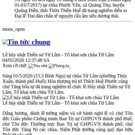
01-03/7/2017) tại chùa Phước Yên, xã Quảng Thọ, huyện
Quảng Điền, tỉnh Thừa Thiên Huế đã trang nghiêm diễn ra
Đại lễ Trai đàn chẩn tế nguyện cầu âm siêu dương thái.
menu_open
Tin tức chung
Lễ húy nhật Thiền sư Từ Lâm - Tổ khai sơn chùa Từ Lâm
04/05/2026 12:37:48 SA
Xem cỡ chữ:
Sáng 01/5/2026 (15.3 Bính Ngọ) tại chùa Từ Lâm (phường Thủy
Xuân, thành phố Huế); Hòa thượng trú trì Thích Huệ Phước cùng
chư Tăng bổn tự đã trang nghiêm tổ chức lễ Húy nhật Thiền sư Từ
Lâm, Tổ khai sơn chùa Từ Lâm.
Lễ húy nhật Thiền sư Từ Lâm - Tổ khai sơn chùa Từ Lâm
Dâng hương, đảnh lễ tưởng niệm và cử hành nghi lễ có chư Tôn
đức Giáo phẩm Chứng minh Ban Trị sự GHPGVN thành phố Huế;
chư Tôn đức Thường trực Ban Trị sự GHPGVN thành phố; chư
Tôn đức Tăng Ni các chùa, Niệm Phật đường cùng quý đạo hữu
Phật tử các giới.