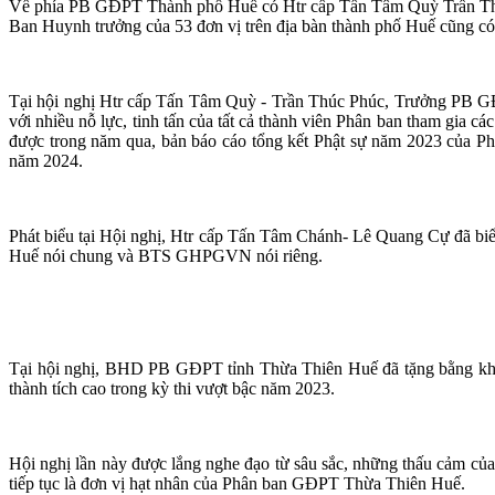
Về phía PB GĐPT Thành phố Huế có Htr cấp Tấn Tâm Quỳ Trần Thú
Ban Huynh trưởng của 53 đơn vị trên địa bàn thành phố Huế cũng có 
Tại hội nghị Htr cấp Tấn Tâm Quỳ - Trần Thúc Phúc, Trưởng PB GĐ
với nhiều nỗ lực, tinh tấn của tất cả thành viên Phân ban tham gia cá
được trong năm qua, bản báo cáo tổng kết Phật sự năm 2023 của Ph
năm 2024.
Phát biểu tại Hội nghị, Htr cấp Tấn Tâm Chánh- Lê Quang Cự đã 
Huế nói chung và BTS GHPGVN nói riêng.
Tại hội nghị, BHD PB GĐPT tỉnh Thừa Thiên Huế đã tặng bằng khen 
thành tích cao trong kỳ thi vượt bậc năm 2023.
Hội nghị lần này được lắng nghe đạo từ sâu sắc, những thấu cảm 
tiếp tục là đơn vị hạt nhân của Phân ban GĐPT Thừa Thiên Huế.