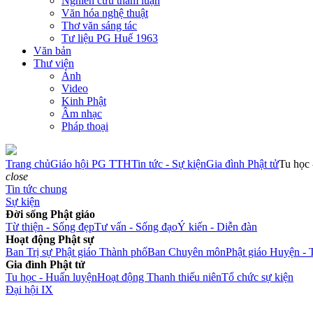
Nghiên cứu tham luận
Văn hóa nghệ thuật
Thơ văn sáng tác
Tư liệu PG Huế 1963
Văn bản
Thư viện
Ảnh
Video
Kinh Phật
Âm nhạc
Pháp thoại
Trang chủ
Giáo hội PG TTH
Tin tức - Sự kiện
Gia đình Phật tử
Tu học 
close
Tin tức chung
Sự kiện
Đời sống Phật giáo
Từ thiện - Sống đẹp
Tư vấn - Sống đạo
Ý kiến - Diễn đàn
Hoạt động Phật sự
Ban Trị sự Phật giáo Thành phố
Ban Chuyên môn
Phật giáo Huyện - 
Gia đình Phật tử
Tu học - Huấn luyện
Hoạt động Thanh thiếu niên
Tổ chức sự kiện
Đại hội IX