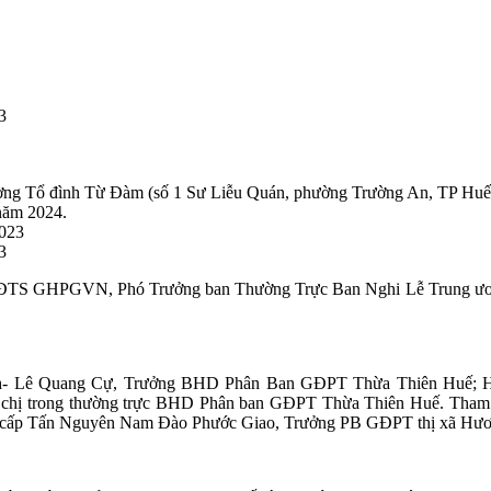
3
ờng Tổ đình Từ Đàm (số 1 Sư Liễu Quán, phường Trường An, TP Huế),
năm 2024.
3
n HĐTS GHPGVN, Phó Trưởng ban Thường Trực Ban Nghi Lễ Trung 
- Lê Quang Cự, Trưởng BHD Phân Ban GĐPT Thừa Thiên Huế; Htr
hị trong thường trực BHD Phân ban GĐPT Thừa Thiên Huế. Tham dự
r cấp Tấn Nguyên Nam Đào Phước Giao, Trưởng PB GĐPT thị xã Hươ