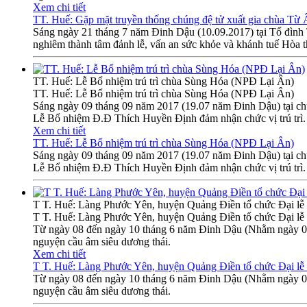
Xem chi tiết
TT. Huế: Gặp mặt truyền thống chúng đệ tử xuất gia chùa Từ
Sáng ngày 21 tháng 7 năm Đinh Dậu (10.09.2017) tại Tổ đìn
nghiêm thành tâm đảnh lễ, vấn an sức khỏe và khánh tuế Hòa 
TT. Huế: Lễ Bổ nhiệm trú trì chùa Sùng Hóa (NPĐ Lại Ân)
TT. Huế: Lễ Bổ nhiệm trú trì chùa Sùng Hóa (NPĐ Lại Ân)
Sáng ngày 09 tháng 09 năm 2017 (19.07 năm Đinh Dậu) tại 
Lễ Bổ nhiệm Đ.Đ Thích Huyền Định đảm nhận chức vị trú trì.
Xem chi tiết
TT. Huế: Lễ Bổ nhiệm trú trì chùa Sùng Hóa (NPĐ Lại Ân)
Sáng ngày 09 tháng 09 năm 2017 (19.07 năm Đinh Dậu) tại 
Lễ Bổ nhiệm Đ.Đ Thích Huyền Định đảm nhận chức vị trú trì.
T T. Huế: Làng Phước Yên, huyện Quảng Điền tổ chức Đại lễ 
T T. Huế: Làng Phước Yên, huyện Quảng Điền tổ chức Đại lễ 
Từ ngày 08 đến ngày 10 tháng 6 năm Đinh Dậu (Nhằm ngày 01-
nguyện cầu âm siêu dương thái.
Xem chi tiết
T T. Huế: Làng Phước Yên, huyện Quảng Điền tổ chức Đại lễ 
Từ ngày 08 đến ngày 10 tháng 6 năm Đinh Dậu (Nhằm ngày 01-
nguyện cầu âm siêu dương thái.