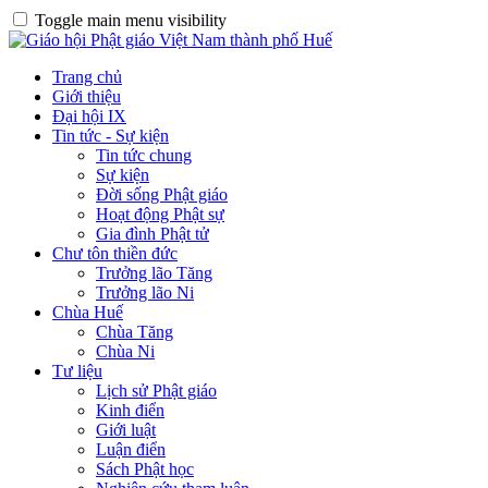
Toggle main menu visibility
Trang chủ
Giới thiệu
Đại hội IX
Tin tức - Sự kiện
Tin tức chung
Sự kiện
Đời sống Phật giáo
Hoạt động Phật sự
Gia đình Phật tử
Chư tôn thiền đức
Trưởng lão Tăng
Trưởng lão Ni
Chùa Huế
Chùa Tăng
Chùa Ni
Tư liệu
Lịch sử Phật giáo
Kinh điển
Giới luật
Luận điển
Sách Phật học