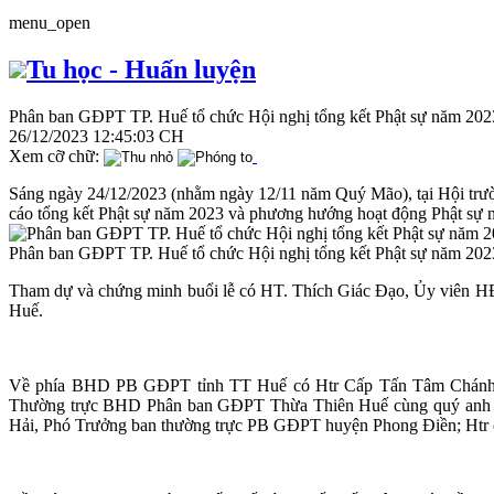
menu_open
Tu học - Huấn luyện
Phân ban GĐPT TP. Huế tổ chức Hội nghị tổng kết Phật sự năm 202
26/12/2023 12:45:03 CH
Xem cỡ chữ:
Sáng ngày 24/12/2023 (nhằm ngày 12/11 năm Quý Mão), tại Hội trư
cáo tổng kết Phật sự năm 2023 và phương hướng hoạt động Phật sự 
Phân ban GĐPT TP. Huế tổ chức Hội nghị tổng kết Phật sự năm 202
Tham dự và chứng minh buổi lễ có HT. Thích Giác Đạo, Ủy viê
Huế.
Về phía BHD PB GĐPT tỉnh TT Huế có Htr Cấp Tấn Tâm Chánh
Thường trực BHD Phân ban GĐPT Thừa Thiên Huế cùng quý anh c
Hải, Phó Trưởng ban thường trực PB GĐPT huyện Phong Điền; Ht