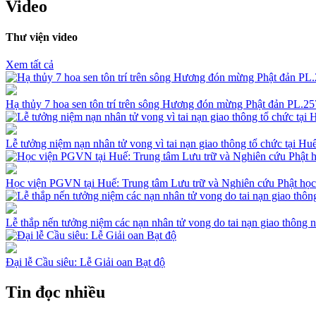
Video
Thư viện video
Xem tất cả
Hạ thủy 7 hoa sen tôn trí trên sông Hương đón mừng Phật đản PL.
Lễ tưởng niệm nạn nhân tử vong vì tai nạn giao thông tổ chức tại H
Học viện PGVN tại Huế: Trung tâm Lưu trữ và Nghiên cứu Phật học
Lễ thắp nến tưởng niệm các nạn nhân tử vong do tai nạn giao thông
Đại lễ Cầu siêu: Lễ Giải oan Bạt độ
Tin đọc nhiều