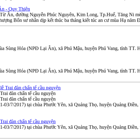
 Ân - Quy Thiện
h Từ Ân, đường Nguyễn Phúc Nguyên, Kim Long, Tp.Huế, Tăng Ni môn 
thượng Bổn sư nhân dịp kết thúc ba tháng kiết túc an cư mùa Hạ năm 
chùa Sùng Hóa (NPĐ Lại Ân), xã Phú Mậu, huyện Phú Vang, tỉnh TT.
chùa Sùng Hóa (NPĐ Lại Ân), xã Phú Mậu, huyện Phú Vang, tỉnh TT.
Trai đàn chẩn tế cầu nguyện
Trai đàn chẩn tế cầu nguyện
03/7/2017) tại chùa Phước Yên, xã Quảng Thọ, huyện Quảng Điền, tỉn
Trai đàn chẩn tế cầu nguyện
03/7/2017) tại chùa Phước Yên, xã Quảng Thọ, huyện Quảng Điền, tỉn