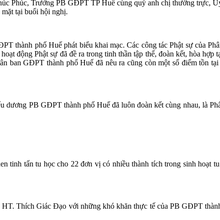
c Phúc, Trưởng PB GĐPT TP Huế cùng quý anh chị thường trực, Uỷ 
mặt tại buổi hội nghị.
PT thành phố Huế phát biểu khai mạc. Các công tác Phật sự của Phâ
c hoạt động Phật sự đã đề ra trong tinh thần tập thể, đoàn kết, hòa hợ
ân ban GĐPT thành phố Huế đã nêu ra cũng còn một số điểm tồn tại 
biểu dương PB GĐPT thành phố Huế đã luôn đoàn kết cùng nhau, là P
tinh tấn tu học cho 22 đơn vị có nhiều thành tích trong sinh hoạt t
của HT. Thích Giác Đạo với những khó khăn thực tế của PB GĐPT th