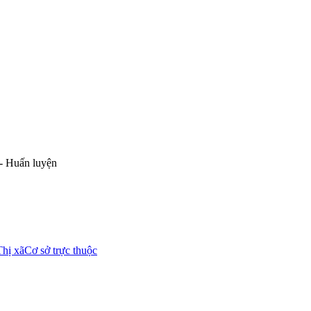
- Huấn luyện
Thị xã
Cơ sở trực thuộc