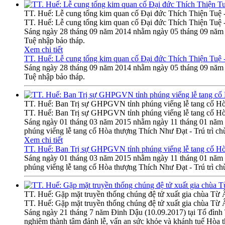
TT. Huế: Lễ cung tống kim quan cố Đại đức Thích Thiện Tuệ 
TT. Huế: Lễ cung tống kim quan cố Đại đức Thích Thiện Tuệ 
Sáng ngày 28 tháng 09 năm 2014 nhằm ngày 05 tháng 09 năm G
Tuệ nhập bảo tháp.
Xem chi tiết
TT. Huế: Lễ cung tống kim quan cố Đại đức Thích Thiện Tuệ 
Sáng ngày 28 tháng 09 năm 2014 nhằm ngày 05 tháng 09 năm G
Tuệ nhập bảo tháp.
TT. Huế: Ban Trị sự GHPGVN tỉnh phúng viếng lễ tang cố Hò
TT. Huế: Ban Trị sự GHPGVN tỉnh phúng viếng lễ tang cố Hò
Sáng ngày 01 tháng 03 năm 2015 nhằm ngày 11 tháng 01 năm 
phúng viếng lễ tang cố Hòa thượng Thích Như Đạt - Trú trì c
Xem chi tiết
TT. Huế: Ban Trị sự GHPGVN tỉnh phúng viếng lễ tang cố Hò
Sáng ngày 01 tháng 03 năm 2015 nhằm ngày 11 tháng 01 năm 
phúng viếng lễ tang cố Hòa thượng Thích Như Đạt - Trú trì c
TT. Huế: Gặp mặt truyền thống chúng đệ tử xuất gia chùa Từ
TT. Huế: Gặp mặt truyền thống chúng đệ tử xuất gia chùa Từ
Sáng ngày 21 tháng 7 năm Đinh Dậu (10.09.2017) tại Tổ đìn
nghiêm thành tâm đảnh lễ, vấn an sức khỏe và khánh tuế Hòa 