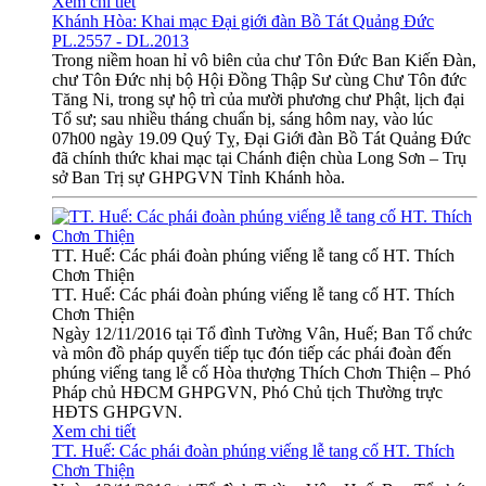
Xem chi tiết
Khánh Hòa: Khai mạc Đại giới đàn Bồ Tát Quảng Đức
PL.2557 - DL.2013
Trong niềm hoan hỉ vô biên của chư Tôn Đức Ban Kiến Đàn,
chư Tôn Đức nhị bộ Hội Đồng Thập Sư cùng Chư Tôn đức
Tăng Ni, trong sự hộ trì của mười phương chư Phật, lịch đại
Tổ sư; sau nhiều tháng chuẩn bị, sáng hôm nay, vào lúc
07h00 ngày 19.09 Quý Tỵ, Đại Giới đàn Bồ Tát Quảng Đức
đã chính thức khai mạc tại Chánh điện chùa Long Sơn – Trụ
sở Ban Trị sự GHPGVN Tỉnh Khánh hòa.
TT. Huế: Các phái đoàn phúng viếng lễ tang cố HT. Thích
Chơn Thiện
TT. Huế: Các phái đoàn phúng viếng lễ tang cố HT. Thích
Chơn Thiện
Ngày 12/11/2016 tại Tổ đình Tường Vân, Huế; Ban Tổ chức
và môn đồ pháp quyến tiếp tục đón tiếp các phái đoàn đến
phúng viếng tang lễ cố Hòa thượng Thích Chơn Thiện – Phó
Pháp chủ HĐCM GHPGVN, Phó Chủ tịch Thường trực
HĐTS GHPGVN.
Xem chi tiết
TT. Huế: Các phái đoàn phúng viếng lễ tang cố HT. Thích
Chơn Thiện