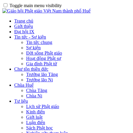
Toggle main menu visibility
Trang chủ
Giới thiệu
Đại hội IX
Tin tức - Sự kiện
Tin tức chung
Sự kiện
Đời sống Phật giáo
Hoạt động Phật sự
Gia đình Phật tử
Chư tôn thiền đức
Trưởng lão Tăng
Trưởng lão Ni
Chùa Huế
Chùa Tăng
Chùa Ni
Tư liệu
Lịch sử Phật giáo
Kinh điển
Giới luật
Luận điển
Sách Phật học