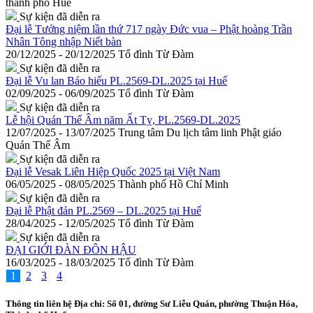
thành phố Huế
Sự kiện đã diễn ra
Đại lễ Tưởng niệm lần thứ 717 ngày Đức vua – Phật hoàng Trần
Nhân Tông nhập Niết bàn
20/12/2025 - 20/12/2025
Tổ đình Từ Đàm
Sự kiện đã diễn ra
Đại lễ Vu lan Báo hiếu PL.2569-DL.2025 tại Huế
02/09/2025 - 06/09/2025
Tổ đình Từ Đàm
Sự kiện đã diễn ra
Lễ hội Quán Thế Âm năm Ất Tỵ, PL.2569-DL.2025
12/07/2025 - 13/07/2025
Trung tâm Du lịch tâm linh Phật giáo
Quán Thế Âm
Sự kiện đã diễn ra
Đại lễ Vesak Liên Hiệp Quốc 2025 tại Việt Nam
06/05/2025 - 08/05/2025
Thành phố Hồ Chí Minh
Sự kiện đã diễn ra
Đại lễ Phật đản PL.2569 – DL.2025 tại Huế
28/04/2025 - 12/05/2025
Tổ đình Từ Đàm
Sự kiện đã diễn ra
ĐẠI GIỚI ĐÀN ĐÔN HẬU
16/03/2025 - 18/03/2025
Tổ đình Từ Đàm
1
2
3
4
Thông tin liên hệ
Địa chỉ: Số 01, đường Sư Liễu Quán, phường Thuận Hóa,