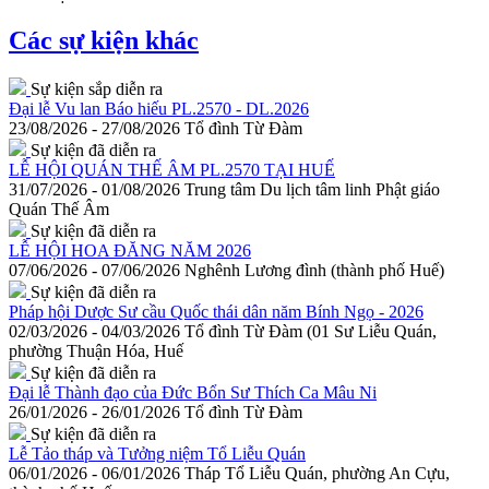
Các sự kiện khác
Sự kiện sắp diễn ra
Đại lễ Vu lan Báo hiếu PL.2570 - DL.2026
23/08/2026 - 27/08/2026
Tổ đình Từ Đàm
Sự kiện đã diễn ra
LỄ HỘI QUÁN THẾ ÂM PL.2570 TẠI HUẾ
31/07/2026 - 01/08/2026
Trung tâm Du lịch tâm linh Phật giáo
Quán Thế Âm
Sự kiện đã diễn ra
LỄ HỘI HOA ĐĂNG NĂM 2026
07/06/2026 - 07/06/2026
Nghênh Lương đình (thành phố Huế)
Sự kiện đã diễn ra
Pháp hội Dược Sư cầu Quốc thái dân năm Bính Ngọ - 2026
02/03/2026 - 04/03/2026
Tổ đình Từ Đàm (01 Sư Liễu Quán,
phường Thuận Hóa, Huế
Sự kiện đã diễn ra
Đại lễ Thành đạo của Đức Bổn Sư Thích Ca Mâu Ni
26/01/2026 - 26/01/2026
Tổ đình Từ Đàm
Sự kiện đã diễn ra
Lễ Tảo tháp và Tưởng niệm Tổ Liễu Quán
06/01/2026 - 06/01/2026
Tháp Tổ Liễu Quán, phường An Cựu,