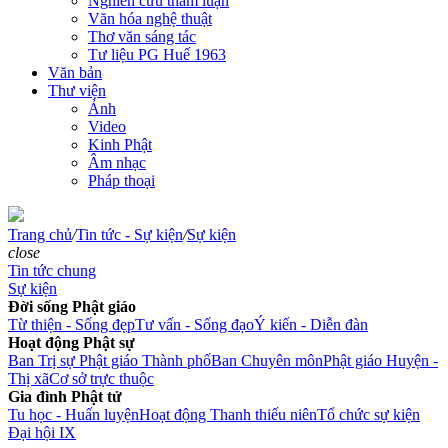
Nghiên cứu tham luận
Văn hóa nghệ thuật
Thơ văn sáng tác
Tư liệu PG Huế 1963
Văn bản
Thư viện
Ảnh
Video
Kinh Phật
Âm nhạc
Pháp thoại
Trang chủ
/
Tin tức - Sự kiện
/
Sự kiện
close
Tin tức chung
Sự kiện
Đời sống Phật giáo
Từ thiện - Sống đẹp
Tư vấn - Sống đạo
Ý kiến - Diễn đàn
Hoạt động Phật sự
Ban Trị sự Phật giáo Thành phố
Ban Chuyên môn
Phật giáo Huyện -
Thị xã
Cơ sở trực thuộc
Gia đình Phật tử
Tu học - Huấn luyện
Hoạt động Thanh thiếu niên
Tổ chức sự kiện
Đại hội IX