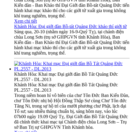
Kiến đàn - Ban Khảo thí Đại Giới đàn Bồ-tát Quảng Đức tiến
hành khai mạc khảo thí cho các giới tử xuất gia trong không
khí trang nghiêm, trọng thể.
Xem chi tiết
Khánh Hòa: Đại giới đàn Bồ-tát Quảng Đức khảo thí giới tử
Sáng qua, 20-10 (nhằm ngày 16-9-Quý Tỵ), tại chánh điện
chùa Long Sơn (trụ sở GHPGVN tỉnh Khánh Hòa), Ban
Kiến đàn - Ban Khảo thí Đại Giới đàn Bồ-tát Quảng Đức tiến
hành khai mạc khảo thí cho các giới tử xuất gia trong không
khí trang nghiêm, trọng thể.
Khánh Hòa: Khai mạc Đại giới đàn Bồ Tát Quảng Đức
PL.2557 - DL.2013
Khánh Hòa: Khai mạc Đại giới đàn Bồ Tát Quảng Đức
PL.2557 - DL.2013
Trong niềm hoan hỉ vô biên của chư Tôn Đức Ban Kiến Đàn,
chư Tôn Đức nhị bộ Hội Đồng Thập Sư cùng Chư Tôn đức
Tăng Ni, trong sự hộ trì của mười phương chư Phật, lịch đại
Tổ sư; sau nhiều tháng chuẩn bị, sáng hôm nay, vào lúc
07h00 ngày 19.09 Quý Tỵ, Đại Giới đàn Bồ Tát Quảng Đức
đã chính thức khai mạc tại Chánh điện chùa Long Sơn – Trụ
sở Ban Trị sự GHPGVN Tỉnh Khánh hòa.