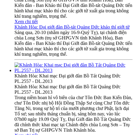
Kiến đàn - Ban Khảo thí Đại Giới đàn Bồ-tát Quảng Đức tiến
hành khai mạc khảo thí cho các giới tử xuất gia trong không
khí trang nghiêm, trọng thể.
Xem chi tiết
Khánh Hòa: Đại giới đàn Bồ-tát Quảng Đức khảo thí giới tử
Sáng qua, 20-10 (nhằm ngày 16-9-Quý Tỵ), tại chánh điện
chùa Long Sơn (trụ sở GHPGVN tỉnh Khánh Hòa), Ban
Kiến đàn - Ban Khảo thí Đại Giới đàn Bồ-tát Quảng Đức tiến
hành khai mạc khảo thí cho các giới tử xuất gia trong không
khí trang nghiêm, trọng thể.
Khánh Hòa: Khai mạc Đại giới đàn Bồ Tát Quảng Đức
PL.2557 - DL.2013
Khánh Hòa: Khai mạc Đại giới đàn Bồ Tát Quảng Đức
PL.2557 - DL.2013
Trong niềm hoan hỉ vô biên của chư Tôn Đức Ban Kiến Đàn,
chư Tôn Đức nhị bộ Hội Đồng Thập Sư cùng Chư Tôn đức
Tăng Ni, trong sự hộ trì của mười phương chư Phật, lịch đại
Tổ sư; sau nhiều tháng chuẩn bị, sáng hôm nay, vào lúc
07h00 ngày 19.09 Quý Tỵ, Đại Giới đàn Bồ Tát Quảng Đức
đã chính thức khai mạc tại Chánh điện chùa Long Sơn – Trụ
sở Ban Trị sự GHPGVN Tỉnh Khánh hòa.