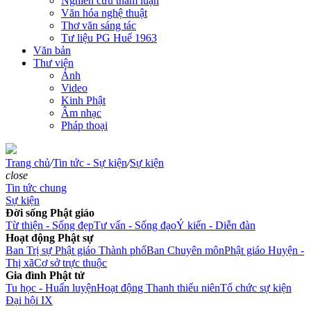
Nghiên cứu tham luận
Văn hóa nghệ thuật
Thơ văn sáng tác
Tư liệu PG Huế 1963
Văn bản
Thư viện
Ảnh
Video
Kinh Phật
Âm nhạc
Pháp thoại
Trang chủ
/
Tin tức - Sự kiện
/
Sự kiện
close
Tin tức chung
Sự kiện
Đời sống Phật giáo
Từ thiện - Sống đẹp
Tư vấn - Sống đạo
Ý kiến - Diễn đàn
Hoạt động Phật sự
Ban Trị sự Phật giáo Thành phố
Ban Chuyên môn
Phật giáo Huyện -
Thị xã
Cơ sở trực thuộc
Gia đình Phật tử
Tu học - Huấn luyện
Hoạt động Thanh thiếu niên
Tổ chức sự kiện
Đại hội IX