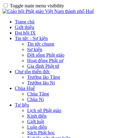
Toggle main menu visibility
Trang chủ
Giới thiệu
Đại hội IX
Tin tức - Sự kiện
Tin tức chung
Sự kiện
Đời sống Phật giáo
Hoạt động Phật sự
Gia đình Phật tử
Chư tôn thiền đức
Trưởng lão Tăng
Trưởng lão Ni
Chùa Huế
Chùa Tăng
Chùa Ni
Tư liệu
Lịch sử Phật giáo
Kinh điển
Giới luật
Luận điển
Sách Phật học