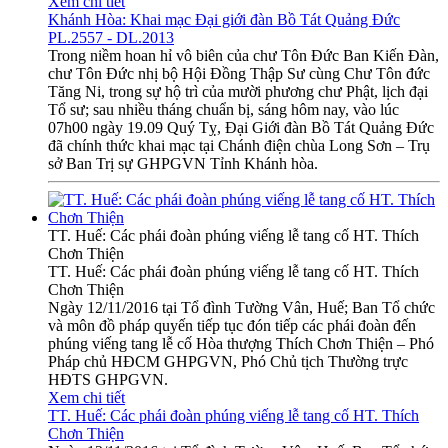
Xem chi tiết
Khánh Hòa: Khai mạc Đại giới đàn Bồ Tát Quảng Đức
PL.2557 - DL.2013
Trong niềm hoan hỉ vô biên của chư Tôn Đức Ban Kiến Đàn,
chư Tôn Đức nhị bộ Hội Đồng Thập Sư cùng Chư Tôn đức
Tăng Ni, trong sự hộ trì của mười phương chư Phật, lịch đại
Tổ sư; sau nhiều tháng chuẩn bị, sáng hôm nay, vào lúc
07h00 ngày 19.09 Quý Tỵ, Đại Giới đàn Bồ Tát Quảng Đức
đã chính thức khai mạc tại Chánh điện chùa Long Sơn – Trụ
sở Ban Trị sự GHPGVN Tỉnh Khánh hòa.
TT. Huế: Các phái đoàn phúng viếng lễ tang cố HT. Thích
Chơn Thiện
TT. Huế: Các phái đoàn phúng viếng lễ tang cố HT. Thích
Chơn Thiện
Ngày 12/11/2016 tại Tổ đình Tường Vân, Huế; Ban Tổ chức
và môn đồ pháp quyến tiếp tục đón tiếp các phái đoàn đến
phúng viếng tang lễ cố Hòa thượng Thích Chơn Thiện – Phó
Pháp chủ HĐCM GHPGVN, Phó Chủ tịch Thường trực
HĐTS GHPGVN.
Xem chi tiết
TT. Huế: Các phái đoàn phúng viếng lễ tang cố HT. Thích
Chơn Thiện