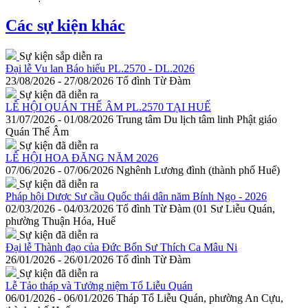
Các sự kiện khác
Sự kiện sắp diễn ra
Đại lễ Vu lan Báo hiếu PL.2570 - DL.2026
23/08/2026 - 27/08/2026
Tổ đình Từ Đàm
Sự kiện đã diễn ra
LỄ HỘI QUÁN THẾ ÂM PL.2570 TẠI HUẾ
31/07/2026 - 01/08/2026
Trung tâm Du lịch tâm linh Phật giáo
Quán Thế Âm
Sự kiện đã diễn ra
LỄ HỘI HOA ĐĂNG NĂM 2026
07/06/2026 - 07/06/2026
Nghênh Lương đình (thành phố Huế)
Sự kiện đã diễn ra
Pháp hội Dược Sư cầu Quốc thái dân năm Bính Ngọ - 2026
02/03/2026 - 04/03/2026
Tổ đình Từ Đàm (01 Sư Liễu Quán,
phường Thuận Hóa, Huế
Sự kiện đã diễn ra
Đại lễ Thành đạo của Đức Bổn Sư Thích Ca Mâu Ni
26/01/2026 - 26/01/2026
Tổ đình Từ Đàm
Sự kiện đã diễn ra
Lễ Tảo tháp và Tưởng niệm Tổ Liễu Quán
06/01/2026 - 06/01/2026
Tháp Tổ Liễu Quán, phường An Cựu,