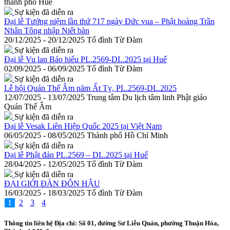
thành phố Huế
Sự kiện đã diễn ra
Đại lễ Tưởng niệm lần thứ 717 ngày Đức vua – Phật hoàng Trần
Nhân Tông nhập Niết bàn
20/12/2025 - 20/12/2025
Tổ đình Từ Đàm
Sự kiện đã diễn ra
Đại lễ Vu lan Báo hiếu PL.2569-DL.2025 tại Huế
02/09/2025 - 06/09/2025
Tổ đình Từ Đàm
Sự kiện đã diễn ra
Lễ hội Quán Thế Âm năm Ất Tỵ, PL.2569-DL.2025
12/07/2025 - 13/07/2025
Trung tâm Du lịch tâm linh Phật giáo
Quán Thế Âm
Sự kiện đã diễn ra
Đại lễ Vesak Liên Hiệp Quốc 2025 tại Việt Nam
06/05/2025 - 08/05/2025
Thành phố Hồ Chí Minh
Sự kiện đã diễn ra
Đại lễ Phật đản PL.2569 – DL.2025 tại Huế
28/04/2025 - 12/05/2025
Tổ đình Từ Đàm
Sự kiện đã diễn ra
ĐẠI GIỚI ĐÀN ĐÔN HẬU
16/03/2025 - 18/03/2025
Tổ đình Từ Đàm
1
2
3
4
Thông tin liên hệ
Địa chỉ: Số 01, đường Sư Liễu Quán, phường Thuận Hóa,