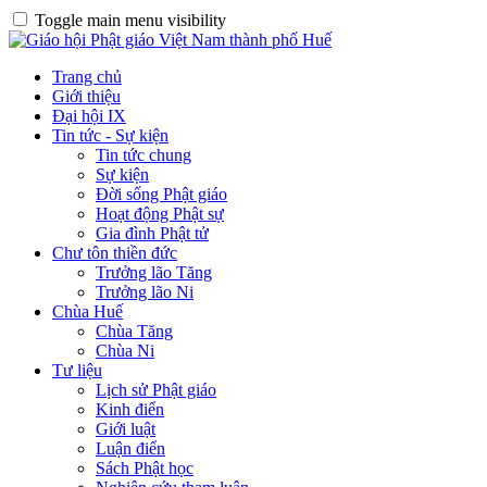
Toggle main menu visibility
Trang chủ
Giới thiệu
Đại hội IX
Tin tức - Sự kiện
Tin tức chung
Sự kiện
Đời sống Phật giáo
Hoạt động Phật sự
Gia đình Phật tử
Chư tôn thiền đức
Trưởng lão Tăng
Trưởng lão Ni
Chùa Huế
Chùa Tăng
Chùa Ni
Tư liệu
Lịch sử Phật giáo
Kinh điển
Giới luật
Luận điển
Sách Phật học