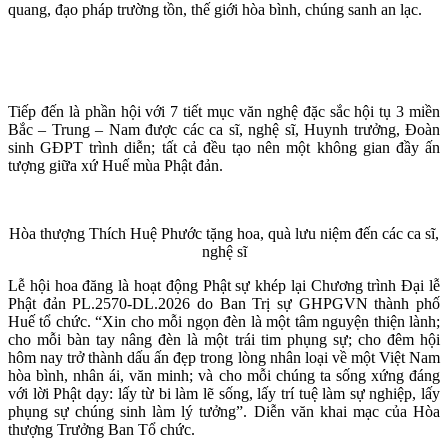
quang, đạo pháp trường tồn, thế giới hòa bình, chúng sanh an lạc.
Tiếp đến là phần hội với 7 tiết mục văn nghệ đặc sắc hội tụ 3 miền
Bắc – Trung – Nam được các ca sĩ, nghệ sĩ, Huynh trưởng, Đoàn
sinh GĐPT trình diễn; tất cả đều tạo nên một không gian đầy ấn
tượng giữa xứ Huế mùa Phật đản.
Hòa thượng Thích Huệ Phước tặng hoa, quà lưu niệm đến các ca sĩ,
nghệ sĩ
Lễ hội hoa đăng là hoạt động Phật sự khép lại Chương trình Đại lễ
Phật đản PL.2570-DL.2026 do Ban Trị sự GHPGVN thành phố
Huế tổ chức. “Xin cho mỗi ngọn đèn là một tâm nguyện thiện lành;
cho mỗi bàn tay nâng đèn là một trái tim phụng sự; cho đêm hội
hôm nay trở thành dấu ấn đẹp trong lòng nhân loại về một Việt Nam
hòa bình, nhân ái, văn minh; và cho mỗi chúng ta sống xứng đáng
với lời Phật dạy: lấy từ bi làm lẽ sống, lấy trí tuệ làm sự nghiệp, lấy
phụng sự chúng sinh làm lý tưởng”. Diễn văn khai mạc của Hòa
thượng Trưởng Ban Tổ chức.