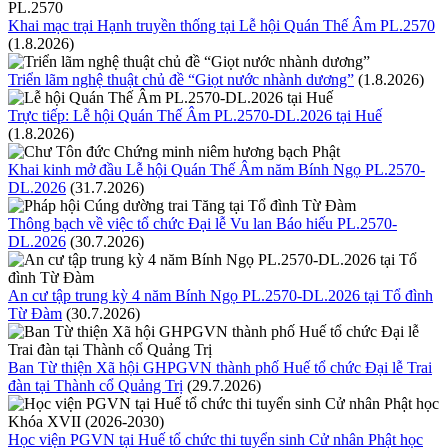
Khai mạc trại Hạnh truyền thống tại Lễ hội Quán Thế Âm PL.2570
(1.8.2026)
Triển lãm nghệ thuật chủ đề “Giọt nước nhành dương”
(1.8.2026)
Trực tiếp: Lễ hội Quán Thế Âm PL.2570-DL.2026 tại Huế
(1.8.2026)
Khai kinh mở đầu Lễ hội Quán Thế Âm năm Bính Ngọ PL.2570-
DL.2026
(31.7.2026)
Thông bạch về việc tổ chức Đại lễ Vu lan Báo hiếu PL.2570-
DL.2026
(30.7.2026)
An cư tập trung kỳ 4 năm Bính Ngọ PL.2570-DL.2026 tại Tổ đình
Từ Đàm
(30.7.2026)
Ban Từ thiện Xã hội GHPGVN thành phố Huế tổ chức Đại lễ Trai
đàn tại Thành cổ Quảng Trị
(29.7.2026)
Học viện PGVN tại Huế tổ chức thi tuyển sinh Cử nhân Phật học