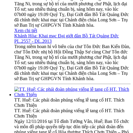
Tăng Ni, trong sự hộ trì của mười phương chư Phật, lịch đại
Tổ sư; sau nhiều tháng chuẩn bị, sáng hôm nay, vào lúc
07h00 ngày 19.09 Quý Tỵ, Đại Giới đàn Bồ Tát Quảng Đức
đã chính thức khai mạc tại Chánh điện chùa Long Sơn – Trụ
sở Ban Trị sự GHPGVN Tỉnh Khánh hòa.
Xem chi tiết
Khánh Hòa: Khai mạc Đại giới đàn Bồ Tát Quảng Đức
PL.2557 - DL.2013
Trong niềm hoan hỉ vô biên của chư Tôn Đức Ban Kiến Đàn,
chư Tôn Đức nhị bộ Hội Đồng Thập Sư cùng Chư Tôn đức
Tăng Ni, trong sự hộ trì của mười phương chư Phật, lịch đại
Tổ sư; sau nhiều tháng chuẩn bị, sáng hôm nay, vào lúc
07h00 ngày 19.09 Quý Tỵ, Đại Giới đàn Bồ Tát Quảng Đức
đã chính thức khai mạc tại Chánh điện chùa Long Sơn – Trụ
sở Ban Trị sự GHPGVN Tỉnh Khánh hòa.
TT. Huế: Các phái đoàn phúng viếng lễ tang cố HT. Thích
Chơn Thiện
TT. Huế: Các phái đoàn phúng viếng lễ tang cố HT. Thích
Chơn Thiện
Ngày 12/11/2016 tại Tổ đình Tường Vân, Huế; Ban Tổ chức
và môn đồ pháp quyến tiếp tục đón tiếp các phái đoàn đến
phúng viếng tang lễ cố Hòa thượng Thích Chơn Thiện – Phó