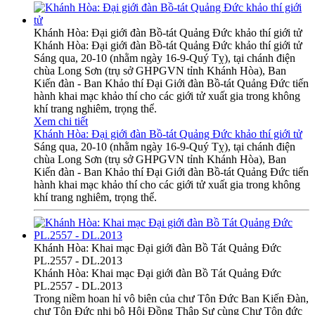
Khánh Hòa: Đại giới đàn Bồ-tát Quảng Đức khảo thí giới tử
Khánh Hòa: Đại giới đàn Bồ-tát Quảng Đức khảo thí giới tử
Sáng qua, 20-10 (nhằm ngày 16-9-Quý Tỵ), tại chánh điện
chùa Long Sơn (trụ sở GHPGVN tỉnh Khánh Hòa), Ban
Kiến đàn - Ban Khảo thí Đại Giới đàn Bồ-tát Quảng Đức tiến
hành khai mạc khảo thí cho các giới tử xuất gia trong không
khí trang nghiêm, trọng thể.
Xem chi tiết
Khánh Hòa: Đại giới đàn Bồ-tát Quảng Đức khảo thí giới tử
Sáng qua, 20-10 (nhằm ngày 16-9-Quý Tỵ), tại chánh điện
chùa Long Sơn (trụ sở GHPGVN tỉnh Khánh Hòa), Ban
Kiến đàn - Ban Khảo thí Đại Giới đàn Bồ-tát Quảng Đức tiến
hành khai mạc khảo thí cho các giới tử xuất gia trong không
khí trang nghiêm, trọng thể.
Khánh Hòa: Khai mạc Đại giới đàn Bồ Tát Quảng Đức
PL.2557 - DL.2013
Khánh Hòa: Khai mạc Đại giới đàn Bồ Tát Quảng Đức
PL.2557 - DL.2013
Trong niềm hoan hỉ vô biên của chư Tôn Đức Ban Kiến Đàn,
chư Tôn Đức nhị bộ Hội Đồng Thập Sư cùng Chư Tôn đức