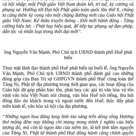
và hội nhập; một Phật giáo Việt Nam đoàn kết, trí tuệ, kỷ cương và
phụng sự. Hướng tới Đại hội Phật giáo toàn quốc lần thứ X, chúng
ta càng thêm kỳ vọng vào một chặng đường mới của Giáo hội Phật
giáo Việt Nam: Kế thừa truyền thống - Đổi mới hành động - Tăng
cường hiệu lực - Phát huy hiệu quả, để tiếp tục phụng sự đạo pháp,
dân tộc và nhân loại trong thời đại mới”.
ông Nguyễn Văn Mạnh, Phó Chủ tịch UBND thành phố Huế phát
biểu
Thay mặt lãnh đạo thành phố Huế phát biểu tại buổi lễ, ông Nguyễn
Văn Mạnh, Phó Chủ tịch UBND thành phố đánh giá cao những
đóng góp của Ban Trị sự GHPGVN thành phố Huế cùng toàn thể
Tăng Ni, Phật tử địa phương trong thời gian qua, các hoạt động của
Giáo hội đã góp phần bảo tồn, phát huy các giá trị văn hóa và tôn
vinh văn hóa Việt Nam nói chung, văn hóa Huế nói riêng, thu hút
đông đảo du khách trong và ngoài nước đến Huế; thúc đẩy phát
triển kinh tế, văn hóa xã hội của địa phương.
“Những ngọn hoa đăng lung linh tỏa sáng trên dòng sông Hương
thơ mộng đêm nay không chỉ mang trong mình ý nghĩa của biểu
tượng đó, mà còn là ngọn lửa của niềm tin, là kết tinh tâm nguyện
của Tăng Ni, Phật tử thành phố Huế đồng hành cùng chính quyền