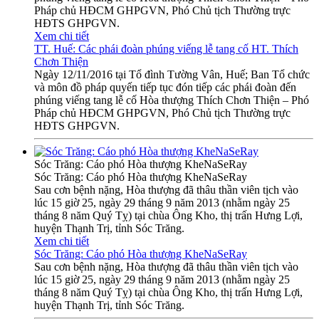
Pháp chủ HĐCM GHPGVN, Phó Chủ tịch Thường trực
HĐTS GHPGVN.
Xem chi tiết
TT. Huế: Các phái đoàn phúng viếng lễ tang cố HT. Thích
Chơn Thiện
Ngày 12/11/2016 tại Tổ đình Tường Vân, Huế; Ban Tổ chức
và môn đồ pháp quyến tiếp tục đón tiếp các phái đoàn đến
phúng viếng tang lễ cố Hòa thượng Thích Chơn Thiện – Phó
Pháp chủ HĐCM GHPGVN, Phó Chủ tịch Thường trực
HĐTS GHPGVN.
Sóc Trăng: Cáo phó Hòa thượng KheNaSeRay
Sóc Trăng: Cáo phó Hòa thượng KheNaSeRay
Sau cơn bệnh nặng, Hòa thượng đã thâu thần viên tịch vào
lúc 15 giờ 25, ngày 29 tháng 9 năm 2013 (nhằm ngày 25
tháng 8 năm Quý Tỵ) tại chùa Ông Kho, thị trấn Hưng Lợi,
huyện Thạnh Trị, tỉnh Sóc Trăng.
Xem chi tiết
Sóc Trăng: Cáo phó Hòa thượng KheNaSeRay
Sau cơn bệnh nặng, Hòa thượng đã thâu thần viên tịch vào
lúc 15 giờ 25, ngày 29 tháng 9 năm 2013 (nhằm ngày 25
tháng 8 năm Quý Tỵ) tại chùa Ông Kho, thị trấn Hưng Lợi,
huyện Thạnh Trị, tỉnh Sóc Trăng.