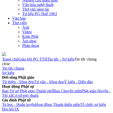
Nghiên cứu tham luận
Văn hóa nghệ thuật
Thơ văn sáng tác
Tư liệu PG Huế 1963
Văn bản
Thư viện
Ảnh
Video
Kinh Phật
Âm nhạc
Pháp thoại
Trang chủ
Giáo hội PG TTH
Tin tức - Sự kiện
Tin tức chung
close
Tin tức chung
Sự kiện
Đời sống Phật giáo
Từ thiện - Sống đẹp
Tư vấn - Sống đạo
Ý kiến - Diễn đàn
Hoạt động Phật sự
Ban Trị sự Phật giáo Thành phố
Ban Chuyên môn
Phật giáo Huyện -
Thị xã
Cơ sở trực thuộc
Gia đình Phật tử
Tu học - Huấn luyện
Hoạt động Thanh thiếu niên
Tổ chức sự kiện
Đại hội IX