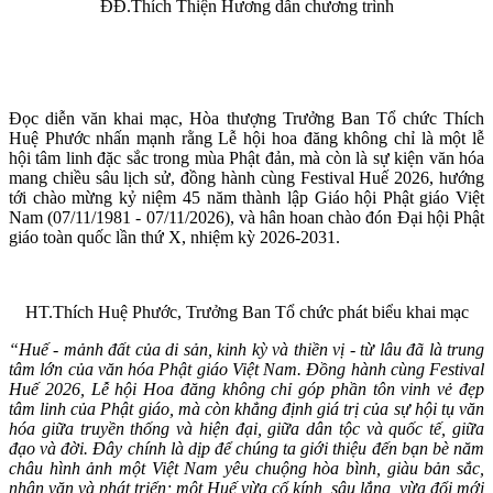
ĐĐ.Thích Thiện Hương dẫn chương trình
Đọc diễn văn khai mạc, Hòa thượng Trưởng Ban Tổ chức Thích
Huệ Phước nhấn mạnh rằng Lễ hội hoa đăng không chỉ là một lễ
hội tâm linh đặc sắc trong mùa Phật đản, mà còn là sự kiện văn hóa
mang chiều sâu lịch sử, đồng hành cùng Festival Huế 2026, hướng
tới chào mừng kỷ niệm 45 năm thành lập Giáo hội Phật giáo Việt
Nam (07/11/1981 - 07/11/2026), và hân hoan chào đón Đại hội Phật
giáo toàn quốc lần thứ X, nhiệm kỳ 2026-2031.
HT.Thích Huệ Phước, Trưởng Ban Tổ chức phát biểu khai mạc
“Huế - mảnh đất của di sản, kinh kỳ và thiền vị - từ lâu đã là trung
tâm lớn của văn hóa Phật giáo Việt Nam. Đồng hành cùng Festival
Huế 2026, Lễ hội Hoa đăng không chỉ góp phần tôn vinh vẻ đẹp
tâm linh của Phật giáo, mà còn khẳng định giá trị của sự hội tụ văn
hóa giữa truyền thống và hiện đại, giữa dân tộc và quốc tế, giữa
đạo và đời. Đây chính là dịp để chúng ta giới thiệu đến bạn bè năm
châu hình ảnh một Việt Nam yêu chuộng hòa bình, giàu bản sắc,
nhân văn và phát triển; một Huế vừa cổ kính, sâu lắng, vừa đổi mới