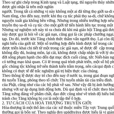
Theo sự ghi chép trong Kinh tạng và Luật tạng, thì nguyên thủy những
được ghi nhận là trên một nghìn
người. Trong tất cả những vị này không một ai đã từng thọ giới sa-di 
Nam tông, cho đến nay, trước khi thọ cụ túc phải thọ sa-di, chứ khôn
nguyện xuất gia không bền vững. Nhưng trong nhiều trường hợp nếu nhậ
truyền thọ sa-di và cụ túc cho một giới tử tiến hành liên tục trong m
Nhưng sự nghiệm xét này tỏ ra chưa đủ khi mà giáo hội Tăng-già đượ
này được gọi là hỏi về các già nạn, cũng gọi là các pháp chướng ngạ
tạp. Do đó, trước khi Tăng chính thức thẩm vấn người thọ. Lại còn đ
nghi biểu của giới tử. Một số trường hợp điển hình được kể trong cá
được triển khai chi tiết từ một trong các già nạn, sẽ được đề cập tr
không đầy đủ, hoàng môn, lại cái, không được chấp nhận là với lý do
đời sống phạm hạnh cho đến đạt mục đích cuối cùng, tức Niết-bàn nga
có tướng mạo khả quan. Có lẽ trong quá trình phát triển, một số bộ ph
gốc chủng tộc không trở nên thành kiến trầm trọng, nên cácqui định ch
không có thực tế để trắc nghiệm giá trị hiện thực của chúng.
Theo thông lệ được duy trì cho đến nay ở nước ta, trong giai đoạn n
thi tuyển Tăng, phỏng theo tổ chức Thi tuyển nhân tài của triều đình
của Phật, cũng như của các bộ phái về sau. Như vậy đã bị ảnh hưởng bở
nhưng với sự áp dụng linh động hơn. Dù qui định và tổ chức theo hình
Tăng xứng đáng về phẩm chất, đạo đức cũng như về trình độ hiểu biết
tránh cho Tăng không bị coi là một tập thể ô hợp.
2. TƯ CÁCH CỦA HOÀ THƯỢNG TRUYỀN GIỚI:
Hòa-thượng là một thổ âm của các xứ thuộc miền Tây vực Trung quốc
thường gọi là bổn sư. Theo nghĩa đen upādhyāya được hiểu là vị giám 