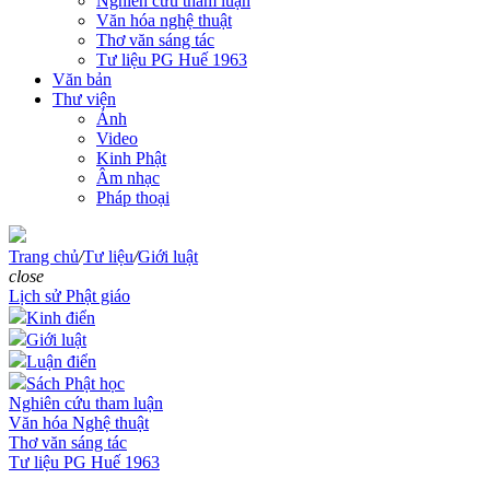
Nghiên cứu tham luận
Văn hóa nghệ thuật
Thơ văn sáng tác
Tư liệu PG Huế 1963
Văn bản
Thư viện
Ảnh
Video
Kinh Phật
Âm nhạc
Pháp thoại
Trang chủ
/
Tư liệu
/
Giới luật
close
Lịch sử Phật giáo
Kinh điển
Giới luật
Luận điển
Sách Phật học
Nghiên cứu tham luận
Văn hóa Nghệ thuật
Thơ văn sáng tác
Tư liệu PG Huế 1963