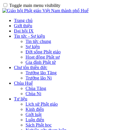
Toggle main menu visibility
Trang chủ
Giới thiệu
Đại hội IX
Tin tức - Sự kiện
Tin tức chung
Sự kiện
Đời sống Phật giáo
Hoạt động Phật sự
Gia đình Phật tử
Chư tôn thiền đức
Trưởng lão Tăng
Trưởng lão Ni
Chùa Huế
Chùa Tăng
Chùa Ni
Tư liệu
Lịch sử Phật giáo
Kinh điển
Giới luật
Luận điển
Sách Phật học