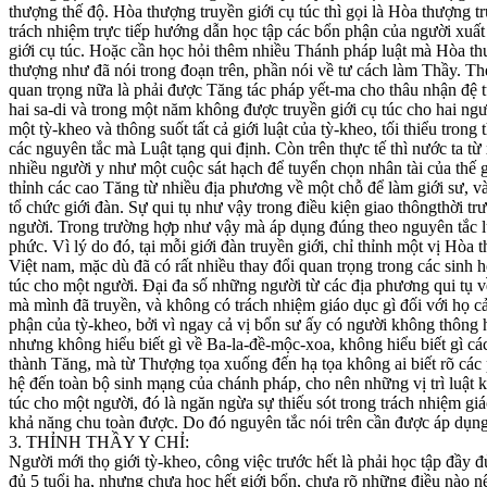
thượng thế độ. Hòa thượng truyền giới cụ túc thì gọi là Hòa thượng t
trách nhiệm trực tiếp hướng dẫn học tập các bổn phận của người xuất
giới cụ túc. Hoặc cần học hỏi thêm nhiều Thánh pháp luật mà Hòa th
thượng như đã nói trong đoạn trên, phần nói về tư cách làm Thầy. Th
quan trọng nữa là phải được Tăng tác pháp yết-ma cho thâu nhận đệ t
hai sa-di và trong một năm không được truyền giới cụ túc cho hai ng
một tỳ-kheo và thông suốt tất cả giới luật của tỳ-kheo, tối thiểu tron
các nguyên tắc mà Luật tạng qui định. Còn trên thực tế thì nước ta t
nhiều người y như một cuộc sát hạch để tuyển chọn nhân tài của thế 
thỉnh các cao Tăng từ nhiều địa phương về một chỗ để làm giới sư, v
tổ chức giới đàn. Sự qui tụ như vậy trong điều kiện giao thôngthời trư
người. Trong trường hợp như vậy mà áp dụng đúng theo nguyên tắc luậ
phức. Vì lý do đó, tại mỗi giới đàn truyền giới, chỉ thỉnh một vị Hòa
Việt nam, mặc dù đã có rất nhiều thay đổi quan trọng trong các sinh h
túc cho một người. Đại đa số những người từ các địa phương qui tụ về 
mà mình đã truyền, và không có trách nhiệm giáo dục gì đối với họ cả
phận của tỳ-kheo, bởi vì ngay cả vị bổn sư ấy có người không thông 
nhưng không hiểu biết gì về Ba-la-đề-mộc-xoa, không hiểu biết gì các
thành Tăng, mà từ Thượng tọa xuống đến hạ tọa không ai biết rõ các
hệ đến toàn bộ sinh mạng của chánh pháp, cho nên những vị trì luật 
túc cho một người, đó là ngăn ngừa sự thiếu sót trong trách nhiệm gi
khả năng chu toàn được. Do đó nguyên tắc nói trên cần được áp dụng
3. THỈNH THẦY Y CHỈ:
Người mới thọ giới tỳ-kheo, công việc trước hết là phải học tập đầy
đủ 5 tuổi hạ, nhưng chưa học hết giới bổn, chưa rõ những điều nào