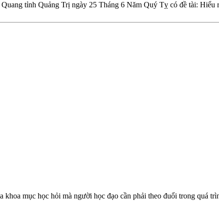
h Quang tỉnh Quảng Trị ngày 25 Tháng 6 Năm Quý Tỵ có đề tài: Hiểu rõ
 ba khoa mục học hỏi mà người học đạo cần phải theo đuổi trong quá trì