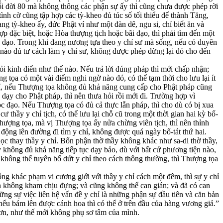
tuổi đời 80 mà không thông các phận sự ấy thì cũng chưa được phép rời
ình cờ cũng tập hợp các tỳ-kheo đủ túc số tối thiểu để thành Tăng,
ng tỳ-kheo ấy, đức Phật ví như một đàn dê, ngu si, chỉ biết ăn và
ợp đặc biệt, hoặc Hòa thượng tịch hoặc bãi đạo, thì phải tìm đến một
c đạo. Trong khi đang nương tựa theo y chỉ sư mà sống, nếu có duyên
vị nào đủ tư cách làm y chỉ sư, không được phép dừng lại đó cho đến
ỏi kinh điển như thế nào. Nếu trả lời đúng pháp thì mới chấp nhận;
tọa có một vài điểm nghi ngờ nào đó, có thể tạm thời cho lưu lại ít
 chỉ, nếu Thượng tọa không đủ khả năng cung cấp cho Phật pháp cũng
dạy cho Phật pháp, thì nên thưa hỏi rồi mới đi. Trường hợp vì
 đạo. Nếu Thượng tọa có đủ cả thực lẫn pháp, thì cho dù có bị xua
ư thầy y chỉ tịch, có thể lưu lại chỗ cũ trong một thời gian hai kỳ bố-
 Thượng tọa, mà vị Thượng tọa ấy nửa chừng viên tịch, thì nên thỉnh
 động lên đường đi tìm y chỉ, không được quá ngày bố-tát thứ hai.
ọc thay thầy y chỉ. Bổn phận thờ thầy không khác như sa-di thờ thầy,
y không đủ khả năng tiếp tục dạy bảo, dù với bất cứ phương tiện nào,
, không thể tuyên bố dứt y chỉ theo cách thông thường, thì Thượng tọa
sống khác phạm vi cương giới với thầy y chỉ cách một đêm, thì sự y chỉ
h không kham chịu đựng; và cũng không thể can gián; và đã có can
ng sự việc liên hệ vấn đề y chỉ là những phận sự đầu tiên và căn bản
 nếu bám lên được cánh hoa thì có thể ở trên đầu của hàng vương giả.”
hơn, như thế mới không phụ sơ tâm của mình.