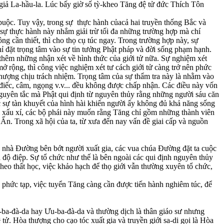
n giả La-hầu-la. Lúc bấy giờ số tỳ-kheo Tăng đệ tử đức Thích Tôn
t buộc. Tuy vậy, trong sự thực hành củacả hai truyền thống Bắc và
a sự thực hành này nhắm giải trừ tối đa những trường hợp mà chí
g cần thiết, thì cho thọ cụ túc ngay. Trong trường hợp này, sự
chỉ đặt trọng tâm vào sự tin tưởng Phật pháp và đời sống phạm hạnh.
thêm những nhận xét về hình thức của giới tử nữa. Sự nghiệm xét
ở rộng, thì công việc nghiệm xét tư cách giới tử càng trở nên phức
thượng chịu trách nhiệm. Trọng tâm của sự thẩm tra này là nhằm vào
 điếc, câm, ngọng v.v... đều không được chấp nhận. Các điều này vốn
, nguyên tắc mà Phật qui định từ nguyên thủy rằng những người sáu căn
c sự tàn khuyết của hình hài khiến người ấy không đủ khả năng sống
ời xấu xí, các bộ phái này muốn rằng Tăng chỉ gồm những thành viên
g Ấn. Trong xã hội của ta, từ xưa đến nay vấn đề giai cấp và nguồn
ời nhà Đường bên bớt người xuất gia, các vua chúa Đường đặt ta cuộc
à độ điệp. Sự tổ chức như thế là bên ngoài các qui định nguyên thủy
kheo thất học, việc khảo hạch để thọ giới vẫn thường xuyên tổ chức,
 phức tạp, việc tuyển Tăng càng cần được tiến hành nghiêm túc, để
-ba-đà-da hay Ưu-ba-đà-da và thường dịch là thân giáo sư nhưng
tử. Hòa thượng cho cạo tóc xuất gia và truyền giới sa-di gọi là Hòa