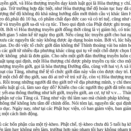
ruyền giới, và Hòa thượng truyền dạy kinh luật gọi là Hòa thượng y chỉ
 gia. Trừ trường hợp đặc biệt, như Hòa thượng thế độ hoàn tục hay đã 
ượng thế độ không đủ khả năng hướng dẫn mới thỉnh cầu vị khác làm H
eo đó,phải đủ 10 hạ, có phẩm chất đạo đức cao và có trí tuệ, cũng như
ử và truyền giới sa-di và cụ túc. Theo qui định của Phật được ghi tro
ười. Bởi vì Hòa thượng truyền giới đồng thời cũng là vị giám hộ, có tr
g thời gian 5 năm kể từ ngày thọ giới. Nếu cùng lúc truyền giới cho hai 
ừ xưa các nguyên tắc này không được áp dụng hoàn toàn. Bởi vì, lúc bấy
gian. Do đó việc tổ chức giới đàn không thể Thỉnh thoảng vài ba năm 
à các giới tử nhiều địa phương khác cũng qui tụ về một chỗ được chọn 
ớc không phải là đơn giản. Cho nên một giới đàn thường truyền luôn cả g
t tạng qui định, một Hòa thượng chỉ được phép truyền cụ túc cho một n
 thượng truyền giới, gọi là hòa thượng Đường đầu, cùng với hai vị A xà 
oạt của Tăng, nhưng thể lệ tổ chức giới đàn này vẫn còn được duy trì. 
một chỗ để thọ giới, sau đó ai trở về trú xứ ấy, còn vị Hòa thượng truy
. Rồi trong những người đã thọ giới trở về địa phương mình, y chỉ theo
hiểu luật gì cả, làm sao dạy dỗ? Khiến cho các người thọ giới đã trên
 yết-ma thông thường như kết giới, truyền giới, an cư, tự tứ v.v… Thản
 phận sự của Tăng cả. Tăng như vậy thì làm sao mà chánh pháp không 
không thể không lưu tâm để chỉnh đốn. Nói tóm lại, nguyên tắc qui đị
áo dục. Ngày nay, như tại các Phật học viện, có ban giám viện, ban giá
 một cách linh động.
 đủ các bổn phận của một tỳ-kheo. Phật chế, tỳ-kheo chưa đủ 5 tuổi hạ 
 nên làm hay không nên làm, trường hợp nào phạm tội hay không phạm t