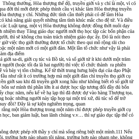
. Thông thường, Hòa thượng thế độ, truyền giới và y chỉ là một, vì có
qua đời thì mới được phép thỉnh cầu vị khác làm Hòa thượng truyền
òa thượng y chỉ. Những đức tính cần thiết phải có để làm Hòa
 có khả năng giải quyết những tâm tình khúc mắc cho đệ tử. Và điều
ng các Luật tạng, một vị Hòa thượng không được đồng thời nuôi dạy
ách nhiệm thay Tăng giáo dục người mới thọ học tập các bổn phận của
người, thì sẽ không chu toàn trách nhiệm giáo dục ấy. Đó là nói theo
 giờ việc thọ giới thường được tổ chức theo qui mô rộng rãi cho
hoặc một năm mới có một giới đàn. Một lần tổ chức như vậy là phải
làm địa điểm
iới sa-di, giới cụ túc và Bồ tát, và số giới tử ít khi dưới một trăm
gười (hoặc tối đa là hai người) thì việc tổ chức thành ra phiền
lê và bảy vị tôn chứng. Kể từ thời trung hưng hiện đại của đạo Phật
Hầu như rất ít có trường hợp mà một giới đàn chỉ truyền thọ giới cụ
ền giới sau khi đã truyền giới xong hầu như không biết rõ số giới tử
 bổn sư mình thì phần lớn ít ai được học tập tương đối đầy đủ bổn
 mấy chục năm, nếu kể về hạ lạp thì đã được dự vào hàng Thượng tọa,
g hoặc những người này tập họp tại một trú xứ, đủ túc số để trở
suy đồi? Đây là sự kiện nghiêm trọng, quan
nh rằng một Hòa thượng trong một năm chỉ được phép truyền giới cụ
m học, ban giám luật, ban lãnh chúng v.v… thì sự giáo dục tập thể có
không được phép rời thầy y chỉ mà sống riêng biệt một mình.111 Nếu
ội, trường hợp nào phạm tội nặng, trường hợp nào phạm nhẹ, không