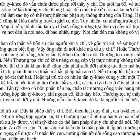
ự tứ; tỳ-kheo đó vẫn chưa được phép rời thầy y chỉ. Dù tuổi hạ 60, và 
sống tự lập không y chỉ, thảng hoặc đến một trú xứ nào mà tại nơi đó t
ứ, thì làm sao họ có thể thực hiệncác phận sự thông thường của Tăng. Hạ
và cũng là Hòa thượng truyền giới cụ túc. Tuy nhiên, có những trường h
ượng ở trên, thỉnh cầu làm y chỉ sư, sống nương tựa theo vị này mà họ
ng, và nơi đến là nơi nào, đi bao nhiêu ngày. Nơi cần đến mà không có 
 han cẩn thận về bổn sư của người xin y chỉ, về gốc trú xứ, về sự học h
ông quen biết ông. Vậy ông nên đi nơi khác mà cầu y chỉ.” Hoặc Thượng 
.Luật cũng nói rằng, khi vị tân tỳ-kheo tìm đến một Thượng tọa xin y
hỏi. Nếu Thượng tọa chỉ có khả năng cung cấp vật thực nhưng không thể 
ực, thì cho dù kham khổ cũng cần phải suốt đời nương tựa theo mà học
tịch, phải đi tìm vị khác mà tác pháp hậu an cư. Nếu trong lúc hậu an c
ày bố-tát thứ hai. Hoặc tại trú xứ có nhiều tân tỳ-kheo cùng y chỉ một
ỳ bố-tát nếu không tìm được thầy y chỉ, các tân tỳ-kheo ở đây phải tự
con. Tân tỳ-kheo có bổn phận hầu hạ, chấp tác những công việc nặng nh
g trường hợp tân tỳ-kheo y chỉ ngoan cố, khó dạy bảo, Thượng tọa tự thấ
 tuyên bố dứt y chỉ. Nhưng nếu tân tỳ-kheo đó lại là người có thế lực
ới trú xứ. Đây là phép dứt y chỉ. Bởi, theo luật quy định, tân tỳ-kheo 
o. Như trường hợp ngược lại, khi Thượng tọa có những hành vi mà mìn
ú xứ ấy được, vị tân tỳ-kheo có thể làm pháp dứt y chỉ như đã nói. Nhữ
 ngôn Ấn độ có câu: “Con sâu, cái kiến dù là thân phận thấp hèn nhưng
 trọng để được cất nhấc lên cao, hướng dẫn tới đời sống cao thượng 
uống, chấp tay bạch: