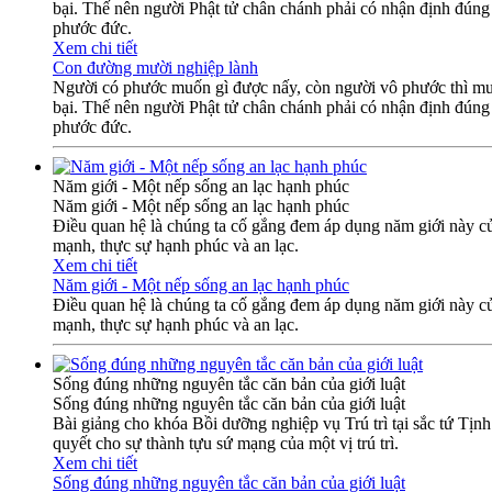
bại. Thế nên người Phật tử chân chánh phải có nhận định đúng 
phước đức.
Xem chi tiết
Con đường mười nghiệp lành
Người có phước muốn gì được nấy, còn người vô phước thì muốn
bại. Thế nên người Phật tử chân chánh phải có nhận định đúng 
phước đức.
Năm giới - Một nếp sống an lạc hạnh phúc
Năm giới - Một nếp sống an lạc hạnh phúc
Điều quan hệ là chúng ta cố gắng đem áp dụng năm giới này củ
mạnh, thực sự hạnh phúc và an lạc.
Xem chi tiết
Năm giới - Một nếp sống an lạc hạnh phúc
Điều quan hệ là chúng ta cố gắng đem áp dụng năm giới này củ
mạnh, thực sự hạnh phúc và an lạc.
Sống đúng những nguyên tắc căn bản của giới luật
Sống đúng những nguyên tắc căn bản của giới luật
Bài giảng cho khóa Bồi dưỡng nghiệp vụ Trú trì tại sắc tứ Tịn
quyết cho sự thành tựu sứ mạng của một vị trú trì.
Xem chi tiết
Sống đúng những nguyên tắc căn bản của giới luật