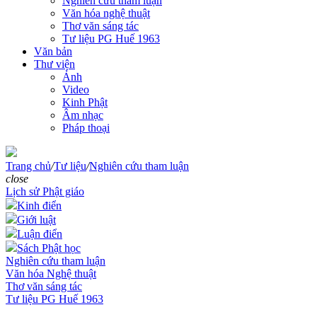
Nghiên cứu tham luận
Văn hóa nghệ thuật
Thơ văn sáng tác
Tư liệu PG Huế 1963
Văn bản
Thư viện
Ảnh
Video
Kinh Phật
Âm nhạc
Pháp thoại
Trang chủ
/
Tư liệu
/
Nghiên cứu tham luận
close
Lịch sử Phật giáo
Kinh điển
Giới luật
Luận điển
Sách Phật học
Nghiên cứu tham luận
Văn hóa Nghệ thuật
Thơ văn sáng tác
Tư liệu PG Huế 1963