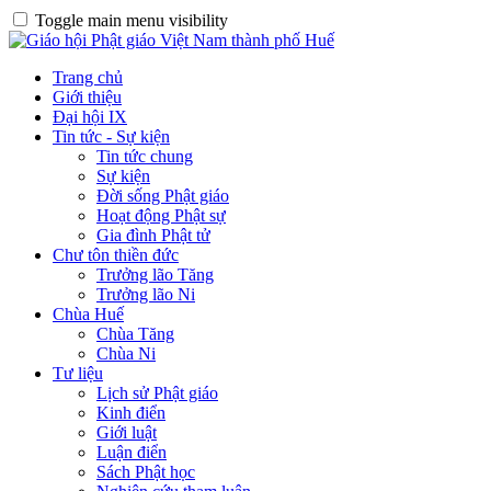
Toggle main menu visibility
Trang chủ
Giới thiệu
Đại hội IX
Tin tức - Sự kiện
Tin tức chung
Sự kiện
Đời sống Phật giáo
Hoạt động Phật sự
Gia đình Phật tử
Chư tôn thiền đức
Trưởng lão Tăng
Trưởng lão Ni
Chùa Huế
Chùa Tăng
Chùa Ni
Tư liệu
Lịch sử Phật giáo
Kinh điển
Giới luật
Luận điển
Sách Phật học