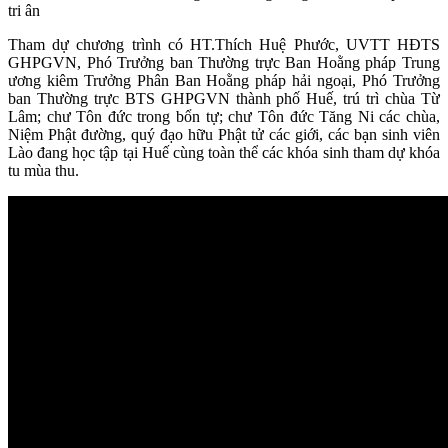
tri ân
Tham dự chương trình có HT.Thích Huệ Phước, UVTT HĐTS
GHPGVN, Phó Trưởng ban Thường trực Ban Hoằng pháp Trung
ương kiêm Trưởng Phân Ban Hoằng pháp hải ngoại, Phó Trưởng
ban Thường trực BTS GHPGVN thành phố Huế, trú trì chùa Từ
Lâm; chư Tôn đức trong bổn tự; chư Tôn đức Tăng Ni các chùa,
Niệm Phật đường, quý đạo hữu Phật tử các giới, các bạn sinh viên
Lào đang học tập tại Huế cùng toàn thể các khóa sinh tham dự khóa
tu mùa thu.