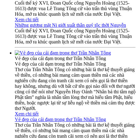
Cuối thế kỷ XVI, Đoan Quốc công Nguyễn Hoàng (1525-
1613) được vua Lê Trang Tông cử vào trấn thủ vùng Thuận
Hóa, mở ra khúc quanh lịch sử mới của nước Đại Việt.
Xem chi tiết
Những gương mặt Ni giới xuất thân quý tộc thời Nguyễn
Cuối thế kỷ XVI, Đoan Quốc công Nguyễn Hoàng (1525-
1613) được vua Lê Trang Tông cử vào trấn thủ vùng Thuận
Hóa, mở ra khúc quanh lịch sử mới của nước Đại Việt.
Vẻ đẹp của cái đạm trong thơ Trần Nhân Tông
Vẻ đẹp của cái đạm trong thơ Trần Nhân Tông
Thơ của Trần Nhân Tông có những bài là thơ kệ thuyết giảng
về thiền, có những bài mang cảm quan thiền mà các nhà
nghiên cứu đang còn tranh cãi xem có nên gọi là thơ thiền
hay không, nhưng dù với bất cứ tên gọi nào đối với thơ người
cũng có thể nói như Nguyễn Huy Oánh “Nhân bả thi tâm ngộ
Phật tâm” nghĩa là nhân tấm lòng thơ mà hiểu tâm Phật, hiểu
thiền, hoặc ngược lại từ sự liễu ngộ về thiền mà cảm thụ được
thơ Người.
Xem chi tiết
Vẻ đẹp của cái đạm trong thơ Trần Nhân Tông
Thơ của Trần Nhân Tông có những bài là thơ kệ thuyết giảng
về thiền, có những bài mang cảm quan thiền mà các nhà
nghiên cứu đang còn tranh cãi xem có nên gọi là thơ thiền