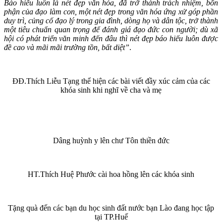
Báo hiếu luôn là nét đẹp văn hóa, đã trở thành trách nhiệm, bổn
phận của đạo làm con, một nét đẹp trong văn hóa ứng xử góp phần
duy trì, củng cố đạo lý trong gia đình, dòng họ và dân tộc, trở thành
một tiêu chuẩn quan trọng để đánh giá đạo đức con người; dù xã
hội có phát triển văn minh đến đâu thì nét đẹp báo hiếu luôn được
đề cao và mãi mãi trường tồn, bất diệt”
.
ĐĐ.Thích Liễu Tạng thể hiện các bài viết đầy xúc cảm của các
khóa sinh khi nghĩ về cha và mẹ
Dâng huỳnh y lên chư Tôn thiền đức
HT.Thích Huệ Phước cài hoa hồng lên các khóa sinh
Tặng quà đến các bạn du học sinh đất nước bạn Lào đang học tập
tại TP.Huế