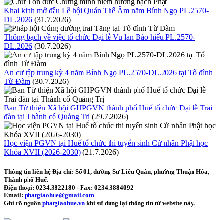
Khai kinh mở đầu Lễ hội Quán Thế Âm năm Bính Ngọ PL.2570-
DL.2026
(31.7.2026)
Thông bạch về việc tổ chức Đại lễ Vu lan Báo hiếu PL.2570-
DL.2026
(30.7.2026)
An cư tập trung kỳ 4 năm Bính Ngọ PL.2570-DL.2026 tại Tổ đình
Từ Đàm
(30.7.2026)
Ban Từ thiện Xã hội GHPGVN thành phố Huế tổ chức Đại lễ Trai
đàn tại Thành cổ Quảng Trị
(29.7.2026)
Học viện PGVN tại Huế tổ chức thi tuyển sinh Cử nhân Phật học
Khóa XVII (2026-2030)
(21.7.2026)
Thông tin liên hệ
Địa chỉ: Số 01, đường Sư Liễu Quán, phường Thuận Hóa,
Thành phố Huế.
Điện thoại:
0234.3822180
- Fax:
0234.3884092
Email:
phatgiaohue@gmail.com
Ghi rõ nguồn
phatgiaohue.vn
khi sử dụng lại thông tin từ website này.