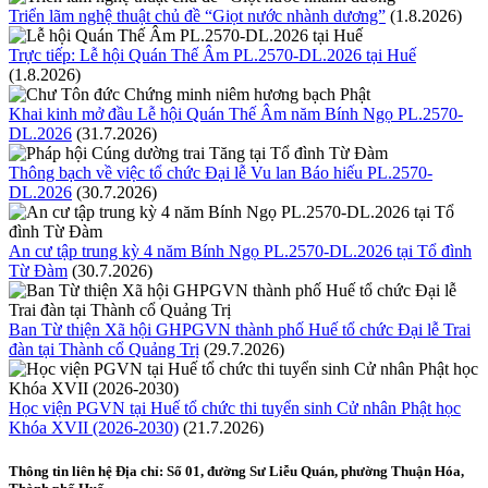
Triển lãm nghệ thuật chủ đề “Giọt nước nhành dương”
(1.8.2026)
Trực tiếp: Lễ hội Quán Thế Âm PL.2570-DL.2026 tại Huế
(1.8.2026)
Khai kinh mở đầu Lễ hội Quán Thế Âm năm Bính Ngọ PL.2570-
DL.2026
(31.7.2026)
Thông bạch về việc tổ chức Đại lễ Vu lan Báo hiếu PL.2570-
DL.2026
(30.7.2026)
An cư tập trung kỳ 4 năm Bính Ngọ PL.2570-DL.2026 tại Tổ đình
Từ Đàm
(30.7.2026)
Ban Từ thiện Xã hội GHPGVN thành phố Huế tổ chức Đại lễ Trai
đàn tại Thành cổ Quảng Trị
(29.7.2026)
Học viện PGVN tại Huế tổ chức thi tuyển sinh Cử nhân Phật học
Khóa XVII (2026-2030)
(21.7.2026)
Thông tin liên hệ
Địa chỉ: Số 01, đường Sư Liễu Quán, phường Thuận Hóa,