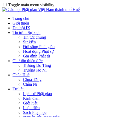
Toggle main menu visibility
Trang chủ
Giới thiệu
Đại hội IX
Tin tức - Sự kiện
Tin tức chung
Sự kiện
Đời sống Phật giáo
Hoạt động Phật sự
Gia đình Phật tử
Chư tôn thiền đức
Trưởng lão Tăng
Trưởng lão Ni
Chùa Huế
Chùa Tăng
Chùa Ni
Tư liệu
Lịch sử Phật giáo
Kinh điển
Giới luật
Luận điển
Sách Phật học