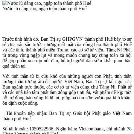
Nước lũ dâng cao, ngập toàn thành phố Huế
Trước tình hình đó, Ban Trị sự GHPGVN thành phố Huế bày tỏ sự
sẻ chia sâu sắc trước những mất mát của đồng bào thành phố Huế
và các tỉnh, thành phố miền Trung, các cơ sở tự viện, Tăng Ni Phật
tử trong vùng ngập lụt và mong muốn chung tay cùng toàn xã hội
để góp phần xoa dịu nỗi đau, hỗ trợ người dân sớm khắc phục hậu
quả thiên tai.
Với tinh thần từ bi cứu khổ của những người con Phật, tinh thần
tương thân tương ái của người Việt Nam, Ban Trị sự kêu gọi các
Ban ngành trực thuộc, các cơ sở tự viện cùng chư Tăng Ni, Phật tử
và các nhà hảo tâm phát tâm đóng góp tịnh tài, vật phẩm để kịp thời
hỗ trợ đồng bào vùng bị lũ lụt, giúp bà con sớm vượt qua khó khăn,
ổn định cuộc sống.
- Tài khoản tiếp nhận: Ban Trị sự Giáo hội Phật giáo Việt Nam
thành phố Huế,
Số tài khoản: 1050522986, Ngân hàng Vietcombank, chi nhánh 78