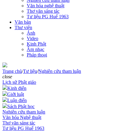
Nghiên cứu tham luận
Văn hóa nghệ thuật
Thơ văn sáng tác
Tư liệu PG Huế 1963
Văn bản
Thư viện
Ảnh
Video
Kinh Phật
Âm nhạc
Pháp thoại
Trang chủ
/
Tư liệu
/
Nghiên cứu tham luận
close
Lịch sử Phật giáo
Kinh điển
Giới luật
Luận điển
Sách Phật học
Nghiên cứu tham luận
Văn hóa Nghệ thuật
Thơ văn sáng tác
Tư liệu PG Huế 1963