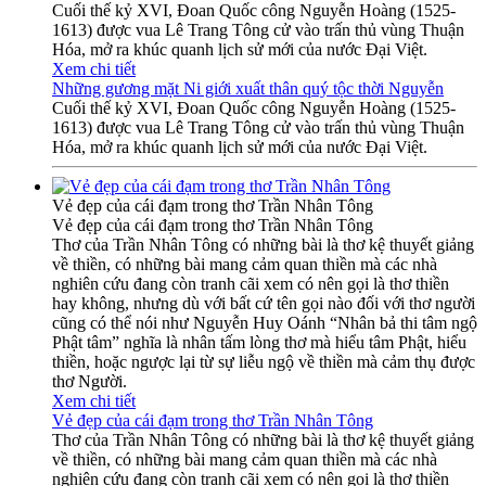
Cuối thế kỷ XVI, Đoan Quốc công Nguyễn Hoàng (1525-
1613) được vua Lê Trang Tông cử vào trấn thủ vùng Thuận
Hóa, mở ra khúc quanh lịch sử mới của nước Đại Việt.
Xem chi tiết
Những gương mặt Ni giới xuất thân quý tộc thời Nguyễn
Cuối thế kỷ XVI, Đoan Quốc công Nguyễn Hoàng (1525-
1613) được vua Lê Trang Tông cử vào trấn thủ vùng Thuận
Hóa, mở ra khúc quanh lịch sử mới của nước Đại Việt.
Vẻ đẹp của cái đạm trong thơ Trần Nhân Tông
Vẻ đẹp của cái đạm trong thơ Trần Nhân Tông
Thơ của Trần Nhân Tông có những bài là thơ kệ thuyết giảng
về thiền, có những bài mang cảm quan thiền mà các nhà
nghiên cứu đang còn tranh cãi xem có nên gọi là thơ thiền
hay không, nhưng dù với bất cứ tên gọi nào đối với thơ người
cũng có thể nói như Nguyễn Huy Oánh “Nhân bả thi tâm ngộ
Phật tâm” nghĩa là nhân tấm lòng thơ mà hiểu tâm Phật, hiểu
thiền, hoặc ngược lại từ sự liễu ngộ về thiền mà cảm thụ được
thơ Người.
Xem chi tiết
Vẻ đẹp của cái đạm trong thơ Trần Nhân Tông
Thơ của Trần Nhân Tông có những bài là thơ kệ thuyết giảng
về thiền, có những bài mang cảm quan thiền mà các nhà
nghiên cứu đang còn tranh cãi xem có nên gọi là thơ thiền