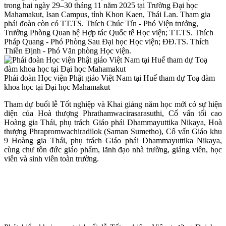
trong hai ngày 29–30 tháng 11 năm 2025 tại Trường Đại học
Mahamakut, Isan Campus, tỉnh Khon Kaen, Thái Lan. Tham gia
phái đoàn còn có TT.TS. Thích Chúc Tín - Phó Viện trưởng,
Trưởng Phòng Quan hệ Hợp tác Quốc tế Học viện; TT.TS. Thích
Pháp Quang - Phó Phòng Sau Đại học Học viện; ĐĐ.TS. Thích
Thiền Định - Phó Văn phòng Học viện.
Phái đoàn Học viện Phật giáo Việt Nam tại Huế tham dự Toạ đàm
khoa học tại Đại học Mahamakut
Tham dự buổi lễ Tốt nghiệp và Khai giảng năm học mới có sự hiện
diện của Hoà thượng Phrathamwacirasarasuthi, Cố vấn tối cao
Hoàng gia Thái, phụ trách Giáo phái Dhammayuttika Nikaya, Hoà
thượng Phrapromwachiradilok (Saman Sumetho), Cố vấn Giáo khu
9 Hoàng gia Thái, phụ trách Giáo phái Dhammayuttika Nikaya,
cùng chư tôn đức giáo phẩm, lãnh đạo nhà trường, giảng viên, học
viên và sinh viên toàn trường.