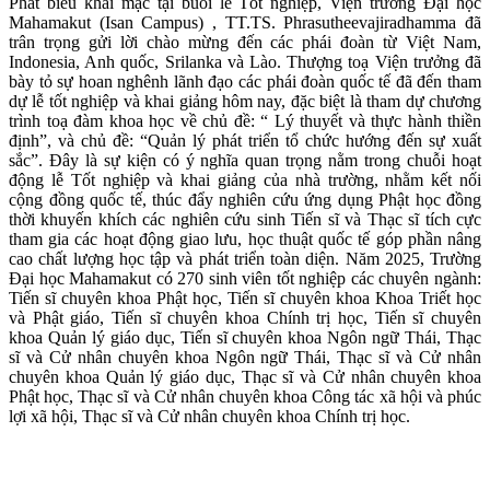
Phát biểu khai mạc tại buổi lễ Tốt nghiệp, Viện trưởng Đại học
Mahamakut (Isan Campus) , TT.TS. Phrasutheevajiradhamma đã
trân trọng gửi lời chào mừng đến các phái đoàn từ Việt Nam,
Indonesia, Anh quốc, Srilanka và Lào. Thượng toạ Viện trưởng đã
bày tỏ sự hoan nghênh lãnh đạo các phái đoàn quốc tế đã đến tham
dự lễ tốt nghiệp và khai giảng hôm nay, đặc biệt là tham dự chương
trình toạ đàm khoa học về chủ đề: “ Lý thuyết và thực hành thiền
định”, và chủ đề: “Quản lý phát triển tổ chức hướng đến sự xuất
sắc”. Đây là sự kiện có ý nghĩa quan trọng nằm trong chuỗi hoạt
động lễ Tốt nghiệp và khai giảng của nhà trường, nhằm kết nối
cộng đồng quốc tế, thúc đẩy nghiên cứu ứng dụng Phật học đồng
thời khuyến khích các nghiên cứu sinh Tiến sĩ và Thạc sĩ tích cực
tham gia các hoạt động giao lưu, học thuật quốc tế góp phần nâng
cao chất lượng học tập và phát triển toàn diện. Năm 2025, Trường
Đại học Mahamakut có 270 sinh viên tốt nghiệp các chuyên ngành:
Tiến sĩ chuyên khoa Phật học, Tiến sĩ chuyên khoa Khoa Triết học
và Phật giáo, Tiến sĩ chuyên khoa Chính trị học, Tiến sĩ chuyên
khoa Quản lý giáo dục, Tiến sĩ chuyên khoa Ngôn ngữ Thái, Thạc
sĩ và Cử nhân chuyên khoa Ngôn ngữ Thái, Thạc sĩ và Cử nhân
chuyên khoa Quản lý giáo dục, Thạc sĩ và Cử nhân chuyên khoa
Phật học, Thạc sĩ và Cử nhân chuyên khoa Công tác xã hội và phúc
lợi xã hội, Thạc sĩ và Cử nhân chuyên khoa Chính trị học.