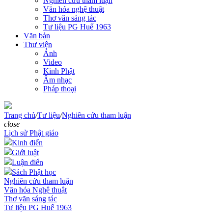
Nghiên cứu tham luận
Văn hóa nghệ thuật
Thơ văn sáng tác
Tư liệu PG Huế 1963
Văn bản
Thư viện
Ảnh
Video
Kinh Phật
Âm nhạc
Pháp thoại
Trang chủ
/
Tư liệu
/
Nghiên cứu tham luận
close
Lịch sử Phật giáo
Kinh điển
Giới luật
Luận điển
Sách Phật học
Nghiên cứu tham luận
Văn hóa Nghệ thuật
Thơ văn sáng tác
Tư liệu PG Huế 1963