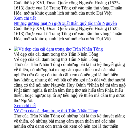
Cuối thế kỷ XVI, Đoan Quốc công Nguyễn Hoàng (1525-
1613) được vua Lê Trang Tông cử vào trấn thủ vùng Thuận
Hóa, mở ra khúc quanh lịch sử mới của nước Đại Việt.
Xem chi tiết
Những gương mặt Ni giới xuất thân quý tộc thời Nguyễn
Cuối thế kỷ XVI, Đoan Quốc công Nguyễn Hoàng (1525-
1613) được vua Lê Trang Tông cử vào trấn thủ vùng Thuận
Hóa, mở ra khúc quanh lịch sử mới của nước Đại Việt.
Vẻ đẹp của cái đạm trong thơ Trần Nhân Tông
Vẻ đẹp của cái đạm trong thơ Trần Nhân Tông
Thơ của Trần Nhân Tông có những bài là thơ kệ thuyết giảng
về thiền, có những bài mang cảm quan thiền mà các nhà
nghiên cứu đang còn tranh cãi xem có nên gọi là thơ thiền
hay không, nhưng dù với bất cứ tên gọi nào đối với thơ người
cũng có thể nói như Nguyễn Huy Oánh “Nhân bả thi tâm ngộ
Phật tâm” nghĩa là nhân tấm lòng thơ mà hiểu tâm Phật, hiểu
thiền, hoặc ngược lại từ sự liễu ngộ về thiền mà cảm thụ được
thơ Người.
Xem chi tiết
Vẻ đẹp của cái đạm trong thơ Trần Nhân Tông
Thơ của Trần Nhân Tông có những bài là thơ kệ thuyết giảng
về thiền, có những bài mang cảm quan thiền mà các nhà
nghiên cứu đang còn tranh cãi xem có nên gọi là thơ thiền