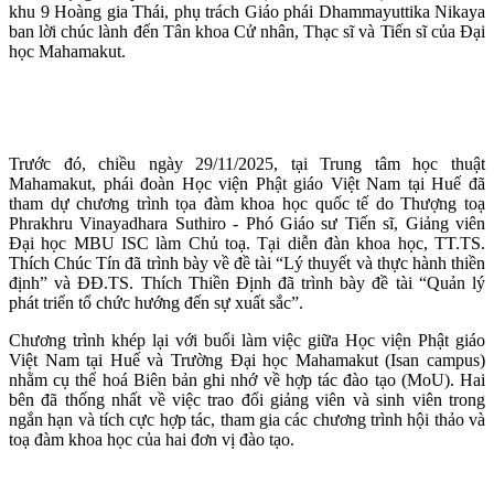
khu 9 Hoàng gia Thái, phụ trách Giáo phái Dhammayuttika Nikaya
ban lời chúc lành đến Tân khoa Cử nhân, Thạc sĩ và Tiến sĩ của Đại
học Mahamakut.
Trước đó, chiều ngày 29/11/2025, tại Trung tâm học thuật
Mahamakut, phái đoàn Học viện Phật giáo Việt Nam tại Huế đã
tham dự chương trình tọa đàm khoa học quốc tế do Thượng toạ
Phrakhru Vinayadhara Suthiro - Phó Giáo sư Tiến sĩ, Giảng viên
Đại học MBU ISC làm Chủ toạ. Tại diễn đàn khoa học, TT.TS.
Thích Chúc Tín đã trình bày về đề tài “Lý thuyết và thực hành thiền
định” và ĐĐ.TS. Thích Thiền Định đã trình bày đề tài “Quản lý
phát triển tổ chức hướng đến sự xuất sắc”.
Chương trình khép lại với buổi làm việc giữa Học viện Phật giáo
Việt Nam tại Huế và Trường Đại học Mahamakut (Isan campus)
nhằm cụ thể hoá Biên bản ghi nhớ về hợp tác đào tạo (MoU). Hai
bên đã thống nhất về việc trao đổi giảng viên và sinh viên trong
ngắn hạn và tích cực hợp tác, tham gia các chương trình hội thảo và
toạ đàm khoa học của hai đơn vị đào tạo.