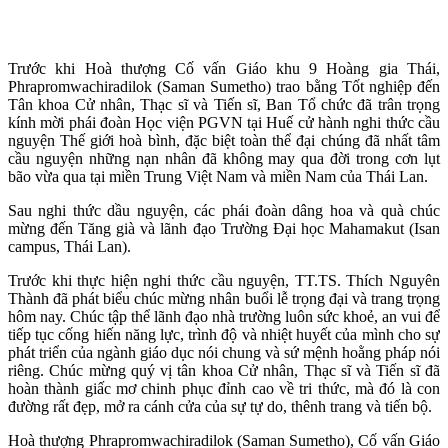
Trước khi Hoà thượng Cố vấn Giáo khu 9 Hoàng gia Thái,
Phrapromwachiradilok (Saman Sumetho) trao bằng Tốt nghiệp đến
Tân khoa Cử nhân, Thạc sĩ và Tiến sĩ, Ban Tổ chức đã trân trọng
kính mời phái đoàn Học viện PGVN tại Huế cử hành nghi thức cầu
nguyện Thế giới hoà bình, đặc biệt toàn thể đại chúng đã nhất tâm
cầu nguyện những nạn nhân đã không may qua đời trong cơn lụt
bão vừa qua tại miền Trung Việt Nam và miền Nam của Thái Lan.
Sau nghi thức dầu nguyện, các phái đoàn dâng hoa và quà chúc
mừng đến Tăng già và lãnh đạo Trường Đại học Mahamakut (Isan
campus, Thái Lan).
Trước khi thực hiện nghi thức cầu nguyện, TT.TS. Thích Nguyên
Thành đã phát biểu chúc mừng nhân buổi lễ trọng đại và trang trọng
hôm nay. Chúc tập thể lãnh đạo nhà trường luôn sức khoẻ, an vui để
tiếp tục cống hiến năng lực, trình độ và nhiệt huyết của mình cho sự
phát triển của ngành giáo dục nói chung và sứ mệnh hoằng pháp nói
riêng. Chúc mừng quý vị tân khoa Cử nhân, Thạc sĩ và Tiến sĩ đã
hoàn thành giấc mơ chinh phục đỉnh cao về tri thức, mà đó là con
đường rất đẹp, mở ra cánh cửa của sự tự do, thênh trang và tiến bộ.
Hoà thượng Phrapromwachiradilok (Saman Sumetho), Cố vấn Giáo