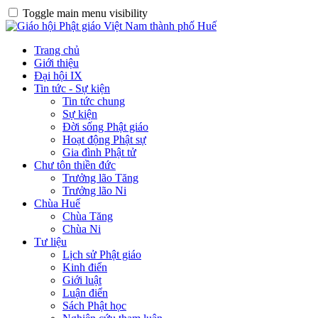
Toggle main menu visibility
Trang chủ
Giới thiệu
Đại hội IX
Tin tức - Sự kiện
Tin tức chung
Sự kiện
Đời sống Phật giáo
Hoạt động Phật sự
Gia đình Phật tử
Chư tôn thiền đức
Trưởng lão Tăng
Trưởng lão Ni
Chùa Huế
Chùa Tăng
Chùa Ni
Tư liệu
Lịch sử Phật giáo
Kinh điển
Giới luật
Luận điển
Sách Phật học