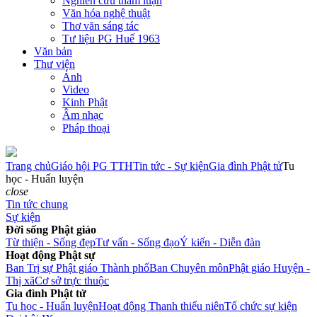
Nghiên cứu tham luận
Văn hóa nghệ thuật
Thơ văn sáng tác
Tư liệu PG Huế 1963
Văn bản
Thư viện
Ảnh
Video
Kinh Phật
Âm nhạc
Pháp thoại
Trang chủ
Giáo hội PG TTH
Tin tức - Sự kiện
Gia đình Phật tử
Tu
học - Huấn luyện
close
Tin tức chung
Sự kiện
Đời sống Phật giáo
Từ thiện - Sống đẹp
Tư vấn - Sống đạo
Ý kiến - Diễn đàn
Hoạt động Phật sự
Ban Trị sự Phật giáo Thành phố
Ban Chuyên môn
Phật giáo Huyện -
Thị xã
Cơ sở trực thuộc
Gia đình Phật tử
Tu học - Huấn luyện
Hoạt động Thanh thiếu niên
Tổ chức sự kiện