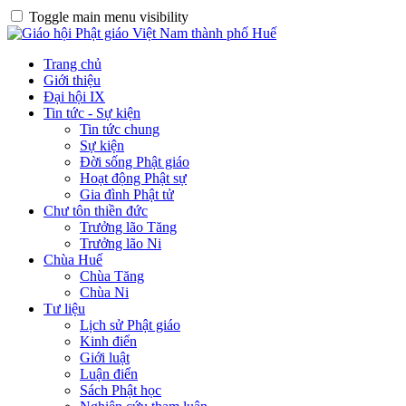
Toggle main menu visibility
Trang chủ
Giới thiệu
Đại hội IX
Tin tức - Sự kiện
Tin tức chung
Sự kiện
Đời sống Phật giáo
Hoạt động Phật sự
Gia đình Phật tử
Chư tôn thiền đức
Trưởng lão Tăng
Trưởng lão Ni
Chùa Huế
Chùa Tăng
Chùa Ni
Tư liệu
Lịch sử Phật giáo
Kinh điển
Giới luật
Luận điển
Sách Phật học