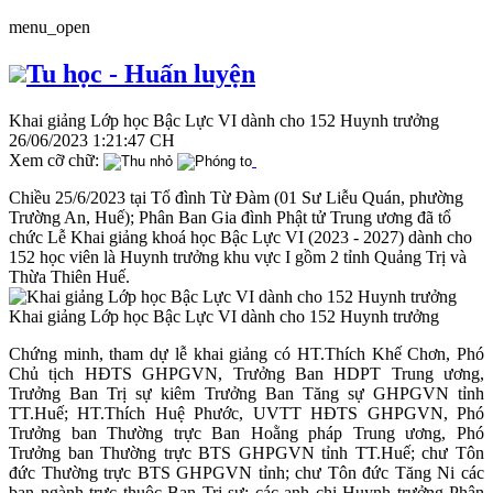
menu_open
Tu học - Huấn luyện
Khai giảng Lớp học Bậc Lực VI dành cho 152 Huynh trưởng
26/06/2023 1:21:47 CH
Xem cỡ chữ:
Chiều 25/6/2023 tại Tổ đình Từ Đàm (01 Sư Liễu Quán, phường
Trường An, Huế); Phân Ban Gia đình Phật tử Trung ương đã tổ
chức Lễ Khai giảng khoá học Bậc Lực VI (2023 - 2027) dành cho
152 học viên là Huynh trưởng khu vực I gồm 2 tỉnh Quảng Trị và
Thừa Thiên Huế.
Khai giảng Lớp học Bậc Lực VI dành cho 152 Huynh trưởng
Chứng minh, tham dự lễ khai giảng có HT.Thích Khế Chơn, Phó
Chủ tịch HĐTS GHPGVN, Trưởng Ban HDPT Trung ương,
Trưởng Ban Trị sự kiêm Trưởng Ban Tăng sự GHPGVN tỉnh
TT.Huế; HT.Thích Huệ Phước, UVTT HĐTS GHPGVN, Phó
Trưởng ban Thường trực Ban Hoằng pháp Trung ương, Phó
Trưởng ban Thường trực BTS GHPGVN tỉnh TT.Huế; chư Tôn
đức Thường trực BTS GHPGVN tỉnh; chư Tôn đức Tăng Ni các
ban ngành trực thuộc Ban Trị sự; các anh chị Huynh trưởng Phân