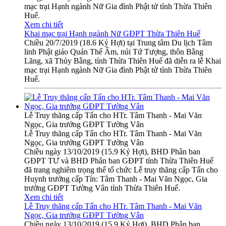
mạc trại Hạnh ngành Nữ Gia đình Phật tử tỉnh Thừa Thiên
Huế.
Xem chi tiết
Khai mạc trại Hạnh ngành Nữ GĐPT Thừa Thiên Huế
Chiều 20/7/2019 (18.6 Kỷ Hợi) tại Trung tâm Du lịch Tâm
linh Phật giáo Quán Thế Âm, núi Tứ Tượng, thôn Bằng
Lãng, xã Thủy Bằng, tỉnh Thừa Thiên Huế đã diễn ra lễ Khai
mạc trại Hạnh ngành Nữ Gia đình Phật tử tỉnh Thừa Thiên
Huế.
Lễ Truy thăng cấp Tấn cho HTr. Tâm Thanh - Mai Văn
Ngọc, Gia trưởng GĐPT Tường Vân
Lễ Truy thăng cấp Tấn cho HTr. Tâm Thanh - Mai Văn
Ngọc, Gia trưởng GĐPT Tường Vân
Chiều ngày 13/10/2019 (15.9 Kỷ Hợi), BHD Phân ban
GĐPT TƯ và BHD Phân ban GĐPT tỉnh Thừa Thiên Huế
đã trang nghiêm trọng thể tổ chức Lễ truy thăng cấp Tấn cho
Huynh trưởng cấp Tín: Tâm Thanh - Mai Văn Ngọc, Gia
trưởng GĐPT Tường Vân tỉnh Thừa Thiên Huế.
Xem chi tiết
Lễ Truy thăng cấp Tấn cho HTr. Tâm Thanh - Mai Văn
Ngọc, Gia trưởng GĐPT Tường Vân
Chiều ngày 13/10/2019 (15.9 Kỷ Hợi), BHD Phân ban