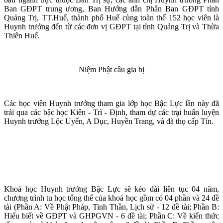
Ban GĐPT trung ương, Ban Hướng dẫn Phân Ban GĐPT tỉnh
Quảng Trị, TT.Huế, thành phố Huế cùng toàn thể 152 học viên là
Huynh trưởng đến từ các đơn vị GĐPT tại tỉnh Quảng Trị và Thừa
Thiên Huế.
Niệm Phật cầu gia bị
Các học viên Huynh trưởng tham gia lớp học Bậc Lực lần này đã
trải qua các bậc học Kiên - Trì - Định, tham dự các trại huấn luyện
Huynh trưởng Lộc Uyển, A Dục, Huyền Trang, và đã thọ cấp Tín.
Khoá học Huynh trưởng Bậc Lực sẽ kéo dài liên tục 04 năm,
chương trình tu học tổng thể của khoá học gồm có 04 phần và 24 đề
tài (Phần A: Về Phật Pháp, Tinh Thần, Lịch sử - 12 đề tài; Phần B:
Hiểu biết về GĐPT và GHPGVN - 6 đề tài; Phần C: Về kiến thức