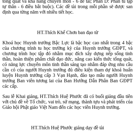
tổng quát và khả năng chuyên môn - 6 đề tài; Phần D: Phần tu tập
tự thân - 6 điều bắt buộc). Các đề tài trong mỗi phần sẽ được san
định qua từng năm với nhiều tiết học.
HT.Thích Khế Chơn ban đạo từ
Khoá học Huynh trưởng Bậc Lực là bậc học cao nhất trong 4 bậc
của chương trình tu học trường kỳ của Huynh trưởng GĐPT, và
chương trình học tập đó nhằm mục đích xây dựng nếp sống tinh
thần, hoàn thiện phẩm chất đạo đức, nâng cao kiến thức tổng quát,
có năng lực chuyên môn tinh thần sáng tạo nhằm đáp ứng nhu cầu
cần có của người Huynh trưởng đủ điều kiện tham dự khoá huấn
luyện Huynh trưởng cấp 3 Vạn Hạnh, đào tạo mẫu người Huynh
trưởng Ban viên tương lai của Ban Hướng Dẫn Phân Ban GĐPT
các cấp.
Sau lễ Khai giảng, HT.Thích Huệ Phước đã có buổi giảng đầu tiên
với chủ đề về Tổ chức, vai trò, sứ mạng, thành tựu và phát triển của
Giáo hội Phật giáo Việt Nam đến các học viên Huynh trưởng.
HT.Thích Huệ Phước giảng dạy đề tài