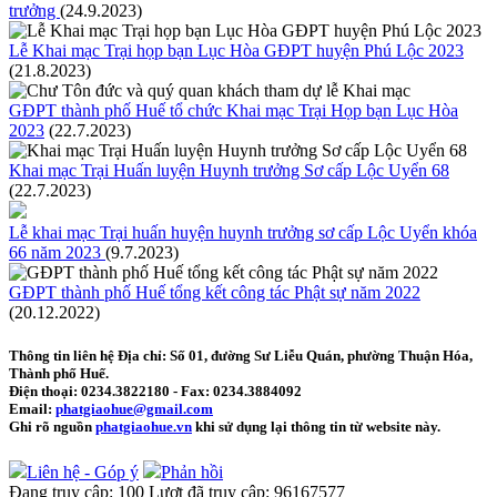
trưởng
(24.9.2023)
Lễ Khai mạc Trại họp bạn Lục Hòa GĐPT huyện Phú Lộc 2023
(21.8.2023)
GĐPT thành phố Huế tổ chức Khai mạc Trại Họp bạn Lục Hòa
2023
(22.7.2023)
Khai mạc Trại Huấn luyện Huynh trưởng Sơ cấp Lộc Uyển 68
(22.7.2023)
Lễ khai mạc Trại huấn huyện huynh trưởng sơ cấp Lộc Uyển khóa
66 năm 2023
(9.7.2023)
GĐPT thành phố Huế tổng kết công tác Phật sự năm 2022
(20.12.2022)
Thông tin liên hệ
Địa chỉ: Số 01, đường Sư Liễu Quán, phường Thuận Hóa,
Thành phố Huế.
Điện thoại:
0234.3822180
- Fax:
0234.3884092
Email:
phatgiaohue@gmail.com
Ghi rõ nguồn
phatgiaohue.vn
khi sử dụng lại thông tin từ website này.
Liên hệ - Góp ý
Phản hồi
Đang truy cập:
100
Lượt đã truy cập:
96167577