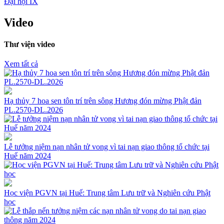
Đại hội IX
Video
Thư viện video
Xem tất cả
Hạ thủy 7 hoa sen tôn trí trên sông Hương đón mừng Phật đản
PL.2570-DL.2026
Lễ tưởng niệm nạn nhân tử vong vì tai nạn giao thông tổ chức tại
Huế năm 2024
Học viện PGVN tại Huế: Trung tâm Lưu trữ và Nghiên cứu Phật
học