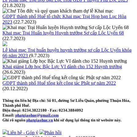
(21.8.2023)
GĐPT thành phố Huế tổ chức Khai mạc Trại Họp bạn Lục Hòa
2023
(22.7.2023)
Khai mạc Trại Huấn luyện Huynh trưởng Sơ cấp Lộc Uyển 68
(22.7.2023)
Lễ khai mạc Trại huấn huyện huynh trưởng sơ cấp Lộc Uyển khóa
66 năm 2023
(9.7.2023)
Khai giảng Lớp học Bậc Lực VI dành cho 152 Huynh trưởng
(26.6.2023)
GĐPT thành phố Huế tổng kết công tác Phật sự năm 2022
(20.12.2022)
Thông tin liên hệ
Địa chỉ: Số 01, đường Sư Liễu Quán, phường Thuận Hóa,
Thành phố Huế.
Điện thoại:
0234.3822180
- Fax:
0234.3884092
Email:
phatgiaohue@gmail.com
Ghi rõ nguồn
phatgiaohue.vn
khi sử dụng lại thông tin từ website này.
Liên hệ - Góp ý
Phản hồi