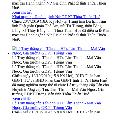
mạc trại Hạnh ngành Nữ Gia đình Phật tử tỉnh Thừa Thiên
Huế.
Xem chi tiết
Khai mạc trại Hạnh ngành Nữ GĐPT Thừa Thiên Huế
Chiều 20/7/2019 (18.6 Kỷ Hợi) tại Trung tâm Du lịch Tâm
linh Phật giáo Quán Thế Âm, núi Tứ Tượng, thôn Bằng
Lãng, xã Thủy Bằng, tỉnh Thừa Thiên Huế đã diễn ra lễ Khai
mạc trại Hạnh ngành Nữ Gia đình Phật tử tỉnh Thừa Thiên
Huế.
Lễ Truy thăng cấp Tấn cho HTr. Tâm Thanh - Mai Văn
Ngọc, Gia trưởng GĐPT Tường Vân
Lễ Truy thăng cấp Tấn cho HTr. Tâm Thanh - Mai Văn
Ngọc, Gia trưởng GĐPT Tường Vân
Chiều ngày 13/10/2019 (15.9 Kỷ Hợi), BHD Phân ban
GĐPT TƯ và BHD Phân ban GĐPT tỉnh Thừa Thiên Huế
đã trang nghiêm trọng thể tổ chức Lễ truy thăng cấp Tấn cho
Huynh trưởng cấp Tín: Tâm Thanh - Mai Văn Ngọc, Gia
trưởng GĐPT Tường Vân tỉnh Thừa Thiên Huế.
Xem chi tiết
Lễ Truy thăng cấp Tấn cho HTr. Tâm Thanh - Mai Văn
Ngọc, Gia trưởng GĐPT Tường Vân
Chiều ngày 13/10/2019 (15.9 Kỷ Hợi), BHD Phân ban