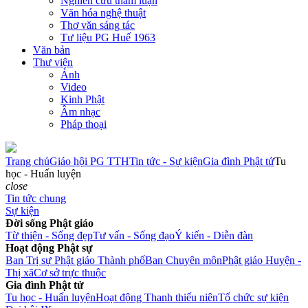
Nghiên cứu tham luận
Văn hóa nghệ thuật
Thơ văn sáng tác
Tư liệu PG Huế 1963
Văn bản
Thư viện
Ảnh
Video
Kinh Phật
Âm nhạc
Pháp thoại
Trang chủ
Giáo hội PG TTH
Tin tức - Sự kiện
Gia đình Phật tử
Tu
học - Huấn luyện
close
Tin tức chung
Sự kiện
Đời sống Phật giáo
Từ thiện - Sống đẹp
Tư vấn - Sống đạo
Ý kiến - Diễn đàn
Hoạt động Phật sự
Ban Trị sự Phật giáo Thành phố
Ban Chuyên môn
Phật giáo Huyện -
Thị xã
Cơ sở trực thuộc
Gia đình Phật tử
Tu học - Huấn luyện
Hoạt động Thanh thiếu niên
Tổ chức sự kiện