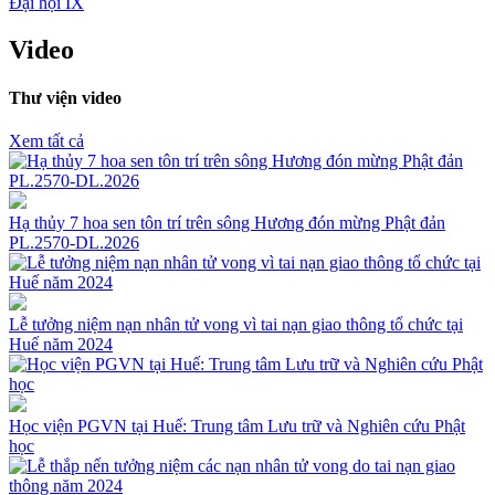
Đại hội IX
Video
Thư viện video
Xem tất cả
Hạ thủy 7 hoa sen tôn trí trên sông Hương đón mừng Phật đản
PL.2570-DL.2026
Lễ tưởng niệm nạn nhân tử vong vì tai nạn giao thông tổ chức tại
Huế năm 2024
Học viện PGVN tại Huế: Trung tâm Lưu trữ và Nghiên cứu Phật
học