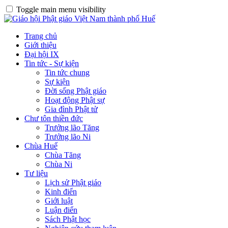
Toggle main menu visibility
Trang chủ
Giới thiệu
Đại hội IX
Tin tức - Sự kiện
Tin tức chung
Sự kiện
Đời sống Phật giáo
Hoạt động Phật sự
Gia đình Phật tử
Chư tôn thiền đức
Trưởng lão Tăng
Trưởng lão Ni
Chùa Huế
Chùa Tăng
Chùa Ni
Tư liệu
Lịch sử Phật giáo
Kinh điển
Giới luật
Luận điển
Sách Phật học